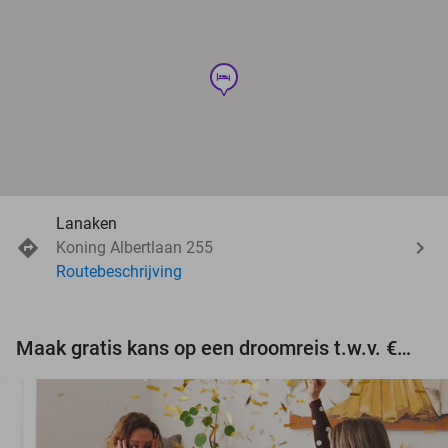
hotel
Lanaken
Koning Albertlaan 255
Routebeschrijving
Maak gratis kans op een droomreis t.w.v. €3.000!