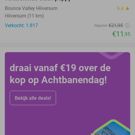
Bounce Valley Hilversum
9.4
star
Hilversum (11 km)
Verkocht: 1.817
€21
,95
Regulier
€11
,95
draai vanaf €19 over de
kop op Achtbanendag!
Bekijk alle deals!