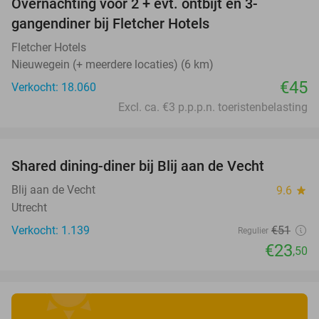
Overnachting voor 2 + evt. ontbijt en 3-
gangendiner bij Fletcher Hotels
Fletcher Hotels
Nieuwegein (+ meerdere locaties) (6 km)
€45
Verkocht: 18.060
Excl. ca. €3 p.p.p.n. toeristenbelasting
favorite_border
Shared dining-diner bij Blij aan de Vecht
54%
Blij aan de Vecht
9.6
star
Utrecht
Verkocht: 1.139
€51
Regulier
€23
,50