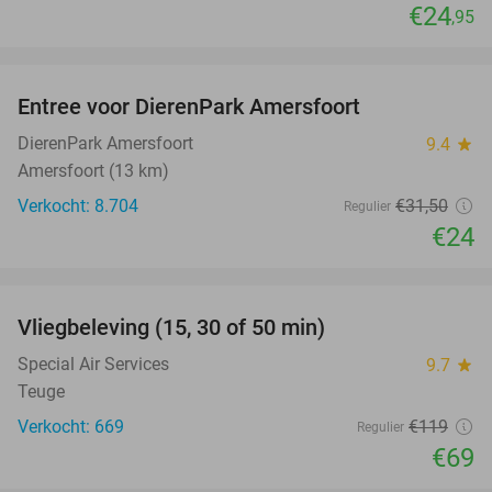
€24
,95
favorite_border
Entree voor DierenPark Amersfoort
24%
DierenPark Amersfoort
9.4
star
Amersfoort (13 km)
Verkocht: 8.704
€31
,50
Regulier
€24
favorite_border
Vliegbeleving (15, 30 of 50 min)
42%
Special Air Services
9.7
star
Teuge
Verkocht: 669
€119
Regulier
€69