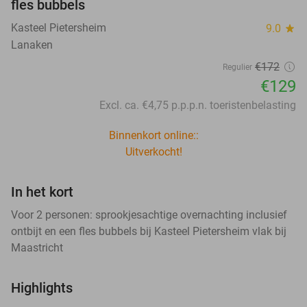
fles bubbels
Kasteel Pietersheim
9.0
star
Lanaken
€172
Regulier
€129
Excl. ca. €4,75 p.p.p.n. toeristenbelasting
Binnenkort online::
Uitverkocht!
In het kort
Voor 2 personen: sprookjesachtige overnachting inclusief
ontbijt en een fles bubbels bij Kasteel Pietersheim vlak bij
Maastricht
Highlights