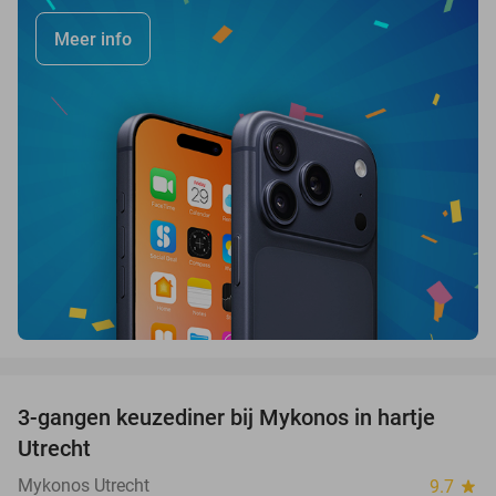
Meer info
favorite_border
3-gangen keuzediner bij Mykonos in hartje
42%
Utrecht
Mykonos Utrecht
9.7
star