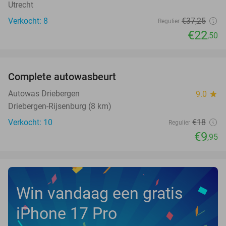
Utrecht
Verkocht: 8
€37
,25
Regulier
€22
,50
favorite_border
Complete autowasbeurt
45%
NEW
TODAY
Autowas Driebergen
9.0
star
Driebergen-Rijsenburg (8 km)
Verkocht: 10
€18
Regulier
€9
,95
Win vandaag een gratis
iPhone 17 Pro