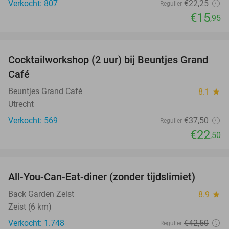
Verkocht: 807
€22
,25
Regulier
€15
,95
favorite_border
Cocktailworkshop (2 uur) bij Beuntjes Grand
40%
Café
Beuntjes Grand Café
8.1
star
Utrecht
Verkocht: 569
€37
,50
Regulier
€22
,50
favorite_border
All-You-Can-Eat-diner (zonder tijdslimiet)
37%
Back Garden Zeist
8.9
star
Zeist (6 km)
Verkocht: 1.748
€42
,50
Regulier