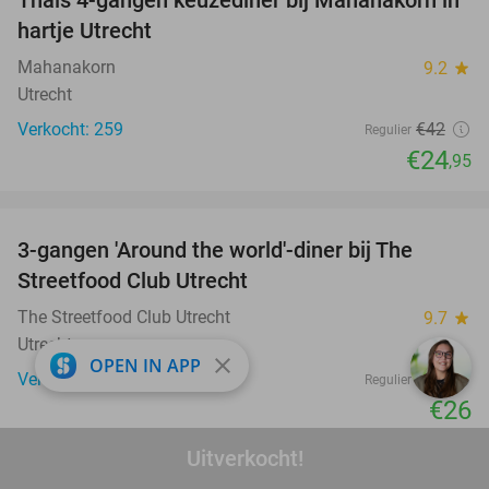
Thais 4-gangen keuzediner bij Mahanakorn in
41%
hartje Utrecht
Mahanakorn
9.2
star
Utrecht
Verkocht: 259
€42
Regulier
€24
,95
favorite_border
3-gangen 'Around the world'-diner bij The
33%
Streetfood Club Utrecht
The Streetfood Club Utrecht
9.7
star
Utrecht
close
OPEN IN APP
Verkocht: 74
€39
Regulier
€26
favorite_border
Uitverkocht!