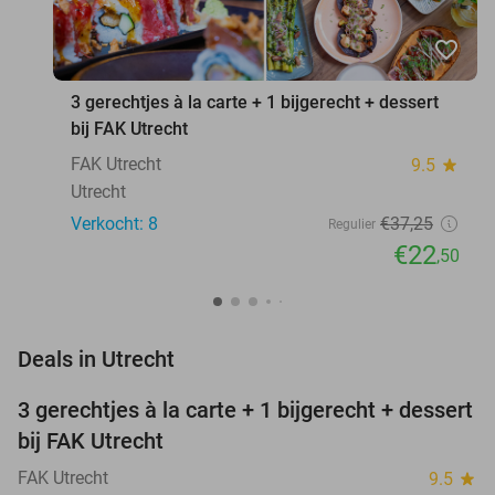
favorite_border
3 gerechtjes à la carte + 1 bijgerecht + dessert
bij FAK Utrecht
FAK Utrecht
9.5
star
Utrecht
Verkocht: 8
€37
,25
Regulier
€22
,50
favorite_border
Deals in Utrecht
3 gerechtjes à la carte + 1 bijgerecht + dessert
40%
NEW
bij FAK Utrecht
TODAY
FAK Utrecht
9.5
star