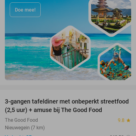
Doe mee!
favorite_border
3-gangen tafeldiner met onbeperkt streetfood
51%
(2,5 uur) + amuse bij The Good Food
The Good Food
9.8
star
Nieuwegein (7 km)