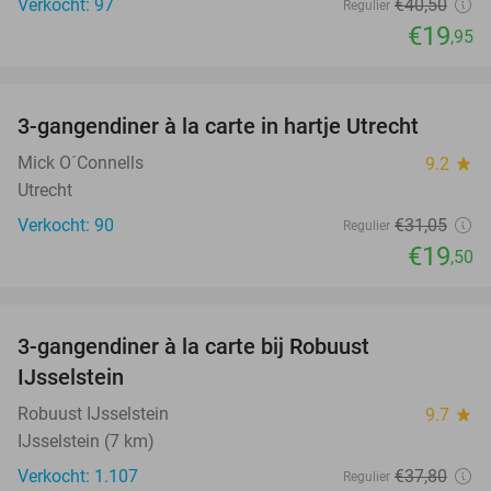
Verkocht: 97
€40
,50
Regulier
€19
,95
favorite_border
3-gangendiner à la carte in hartje Utrecht
37%
Mick O´Connells
9.2
star
Utrecht
Verkocht: 90
€31
,05
Regulier
€19
,50
favorite_border
3-gangendiner à la carte bij Robuust
34%
IJsselstein
Robuust IJsselstein
9.7
star
IJsselstein (7 km)
Verkocht: 1.107
€37
,80
Regulier