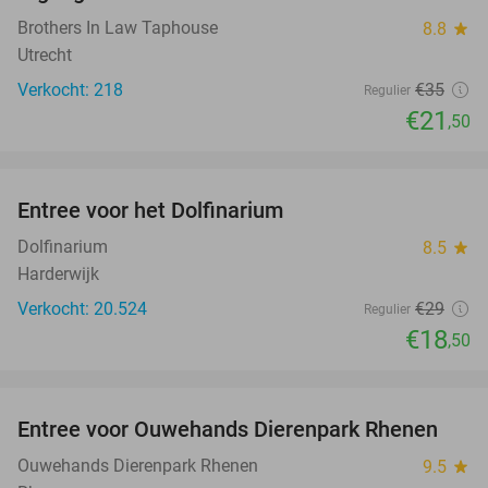
Brothers In Law Taphouse
8.8
star
Utrecht
Verkocht: 218
€35
Regulier
€21
,50
favorite_border
Entree voor het Dolfinarium
36%
Dolfinarium
8.5
star
Harderwijk
Verkocht: 20.524
€29
Regulier
€18
,50
favorite_border
Entree voor Ouwehands Dierenpark Rhenen
19%
Ouwehands Dierenpark Rhenen
9.5
star