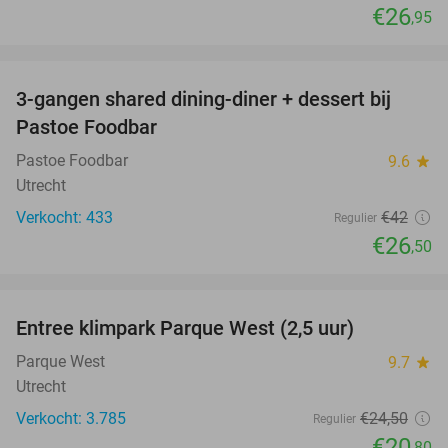
€26
,95
favorite_border
3-gangen shared dining-diner + dessert bij
37%
Pastoe Foodbar
Pastoe Foodbar
9.6
star
Utrecht
Verkocht: 433
€42
Regulier
€26
,50
favorite_border
Entree klimpark Parque West (2,5 uur)
15%
Parque West
9.7
star
Utrecht
Verkocht: 3.785
€24
,50
Regulier
€20
,80