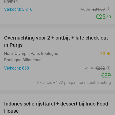
Rhenen
Verkocht: 3.216
€31
,50
Regulier
€25
,50
favorite_border
Overnachting voor 2 + ontbijt + late check-out
62%
in Parijs
Hôtel Olympic Paris Boulogne
9.3
star
Boulogne-Billancourt
Verkocht: 668
€232
Regulier
€89
Excl. ca. €4,72 p.p.p.n. toeristenbelasting
favorite_border
Indonesische rijsttafel + dessert bij Indo Food
38%
House