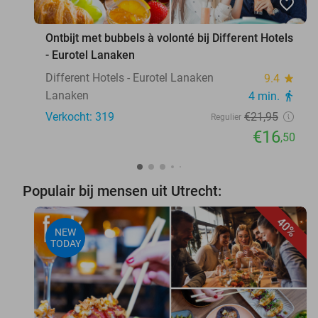
favorite_border
Ontbijt met bubbels à volonté bij Different Hotels
- Eurotel Lanaken
Different Hotels - Eurotel Lanaken
9.4
star
Lanaken
4 min.
directions_walk
Verkocht: 319
€21
,95
Regulier
€16
,50
Populair bij mensen uit Utrecht:
40%
NEW
TODAY