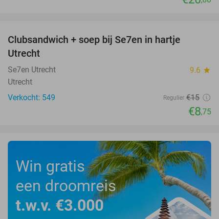
favorite_border
Clubsandwich + soep bij Se7en in hartje
42%
Utrecht
Se7en Utrecht
9.6
star
Utrecht
Verkocht: 549
€15
Regulier
€8
,75
Win gratis
een droomreis
t.w.v. €3.000