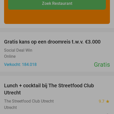
Zoek Restaurant
favorite_border
Gratis kans op een droomreis t.w.v. €3.000
Social Deal Win
Online
Gratis
Verkocht: 184.018
favorite_border
Lunch + cocktail bij The Streetfood Club
28%
Utrecht
The Streetfood Club Utrecht
9.7
star
Utrecht