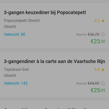
favorite_border
3-gangen keuzediner bij Popocatepetl
36%
Popocatepetl Utrecht
9.2
star
Utrecht
Verkocht: 80
€36
,70
Regulier
€23
,50
favorite_border
3-gangendiner à la carte aan de Vaartsche Rijn
41%
Taplokaal Gist
9.8
star
Utrecht
Verkocht: 142
€44
,05
Regulier
€25
,95
favorite_border