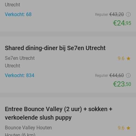
Utrecht
Verkocht: 68
€43
,20
Regulier
€24
,95
favorite_border
Shared dining-diner bij Se7en Utrecht
47%
Se7en Utrecht
9.6
star
Utrecht
Verkocht: 834
€44
,60
Regulier
€23
,50
favorite_border
Entree Bounce Valley (2 uur) + sokken +
46%
verkoelende slush puppy
Bounce Valley Houten
9.6
star
Houten (6 km)