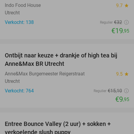
Indo Food House
9.7
star
Utrecht
Verkocht: 138
€32
Regulier
€19
,95
favorite_border
Ontbijt naar keuze + drankje of high tea bij
34%
Anne&Max BR Utrecht
Anne&Max Burgemeester Reigerstraat
9.5
star
Utrecht
Verkocht: 764
€15
,10
Regulier
€9
,95
favorite_border
Entree Bounce Valley (2 uur) + sokken +
46%
verkoelende slush puppy