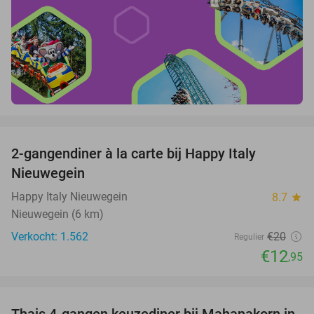
favorite_border
2-gangendiner à la carte bij Happy Italy
35%
Nieuwegein
Happy Italy Nieuwegein
8.7
star
Nieuwegein (6 km)
Verkocht: 1.562
€20
Regulier
€12
,95
favorite_border