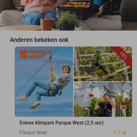
Anderen bekeken ook
15%
favorite_border
Entree klimpark Parque West (2,5 uur)
Parque West
9.7
star