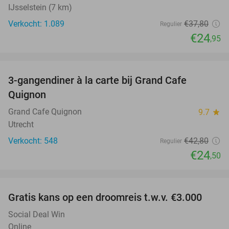
IJsselstein (7 km)
Verkocht: 1.089
€37
,80
Regulier
€24
,95
favorite_border
3-gangendiner à la carte bij Grand Cafe
43%
Quignon
Grand Cafe Quignon
9.7
star
Utrecht
Verkocht: 548
€42
,80
Regulier
€24
,50
favorite_border
Gratis kans op een droomreis t.w.v. €3.000
Social Deal Win
Online