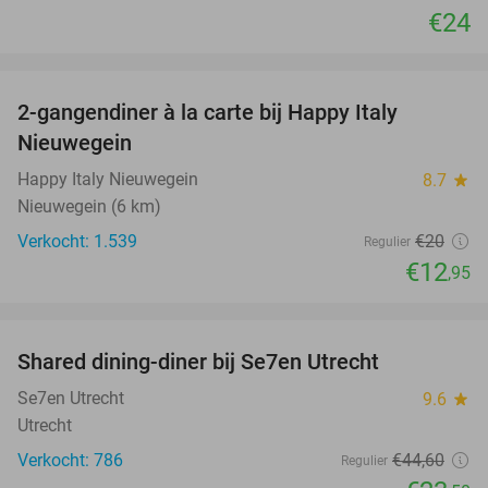
€24
favorite_border
2-gangendiner à la carte bij Happy Italy
35%
Nieuwegein
Happy Italy Nieuwegein
8.7
star
Nieuwegein (6 km)
Verkocht: 1.539
€20
Regulier
€12
,95
favorite_border
Shared dining-diner bij Se7en Utrecht
47%
Se7en Utrecht
9.6
star
Utrecht
Verkocht: 786
€44
,60
Regulier