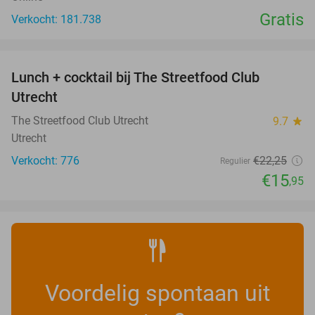
Gratis
Verkocht: 181.738
favorite_border
Lunch + cocktail bij The Streetfood Club
28%
Utrecht
The Streetfood Club Utrecht
9.7
star
Utrecht
Verkocht: 776
€22
,25
Regulier
€15
,95
Voordelig spontaan uit