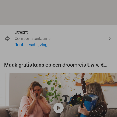
Utrecht
Componistenlaan 6
Routebeschrijving
Maak gratis kans op een droomreis t.w.v. €3.000!
play_circle