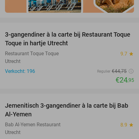
favorite_border
3-gangendiner à la carte bij Restaurant Toque
44%
Toque in hartje Utrecht
Restaurant Toque Toque
9.7
star
Utrecht
Verkocht: 196
€44
,75
Regulier
€24
,95
favorite_border
Jemenitisch 3-gangendiner à la carte bij Bab
41%
Al-Yemen
Bab Al-Yemen Restaurant
8.9
star
Utrecht