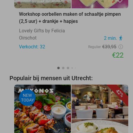
favorite_border
Workshop oorbellen maken of schaaltje pimpen
(2,5 uur) + drankje + hapjes
Lovely Gifts by Felicia
Oirschot
2 min.
directions_walk
Verkocht: 32
€39
,95
Regulier
€22
Populair bij mensen uit Utrecht:
42%
NEW
TODAY