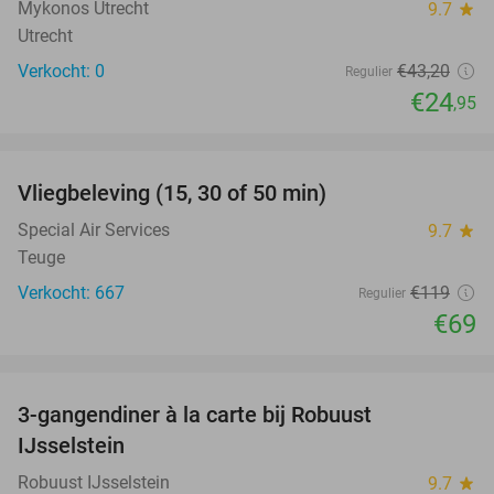
Mykonos Utrecht
9.7
star
Utrecht
Verkocht: 0
€43
,20
Regulier
€24
,95
favorite_border
Vliegbeleving (15, 30 of 50 min)
42%
Special Air Services
9.7
star
Teuge
Verkocht: 667
€119
Regulier
€69
favorite_border
3-gangendiner à la carte bij Robuust
34%
IJsselstein
Robuust IJsselstein
9.7
star