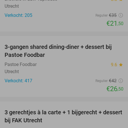
Utrecht
Verkocht: 205
€35
Regulier
€21
,50
favorite_border
3-gangen shared dining-diner + dessert bij
37%
Pastoe Foodbar
Pastoe Foodbar
9.6
star
Utrecht
Verkocht: 417
€42
Regulier
€26
,50
favorite_border
3 gerechtjes à la carte + 1 bijgerecht + dessert
40%
bij FAK Utrecht