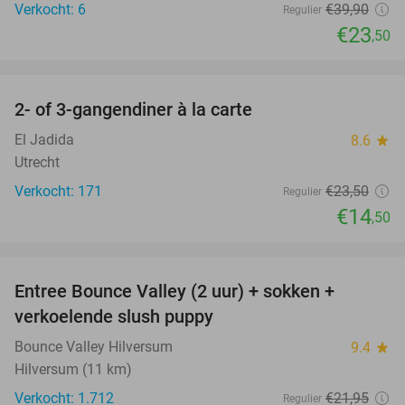
Verkocht: 6
€39
,90
Regulier
€23
,50
favorite_border
2- of 3-gangendiner à la carte
38%
El Jadida
8.6
star
Utrecht
Verkocht: 171
€23
,50
Regulier
€14
,50
favorite_border
Entree Bounce Valley (2 uur) + sokken +
46%
verkoelende slush puppy
Bounce Valley Hilversum
9.4
star
Hilversum (11 km)
Verkocht: 1.712
€21
,95
Regulier