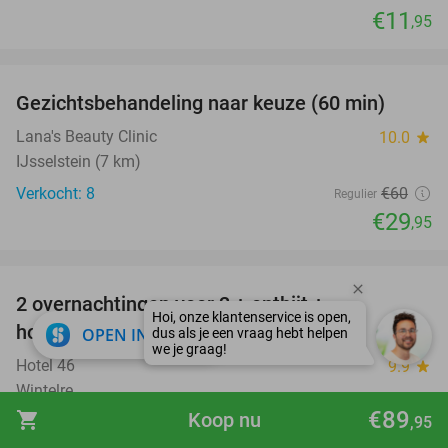
€11
,95
favorite_border
Gezichtsbehandeling naar keuze (60 min)
50%
Lana's Beauty Clinic
10.0
star
IJsselstein (7 km)
Verkocht: 8
€60
Regulier
€29
,95
favorite_border
2 overnachtingen voor 2 + ontbijt +
hoofdgerecht in de Kempen
close
OPEN IN APP
Hotel 46
9.9
star
Wintelre
€89
shopping_cart
Koop nu
€272
Verkocht: 56
,95