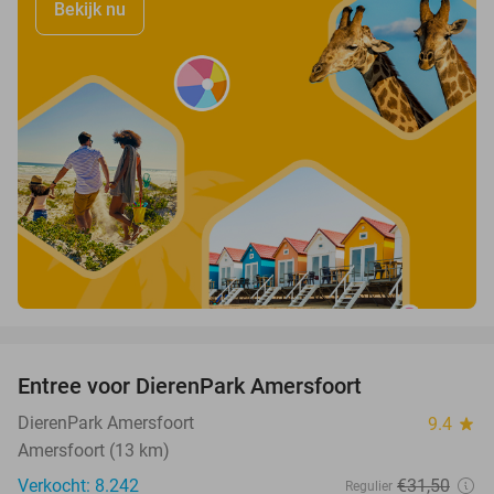
Bekijk nu
favorite_border
Entree voor DierenPark Amersfoort
24%
DierenPark Amersfoort
9.4
star
Amersfoort (13 km)
Verkocht: 8.242
€31
,50
Regulier