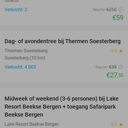
Utrecht
Verkocht: 2
€210
Regulier
€59
favorite_border
Dag- of avondentree bij Thermen Soesterberg
29%
Thermen Soesterberg
9.5
star
Soesterberg (10 km)
Verkocht: 4.063
€39
Regulier
€27
,50
favorite_border
Midweek of weekend (3-6 personen) bij Lake
53%
Resort Beekse Bergen + toegang Safaripark
Beekse Bergen
Lake Resort Beekse Bergen
9.1
star