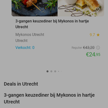
favorite_border
3-gangen keuzediner bij Mykonos in hartje
Utrecht
Mykonos Utrecht
9.7
star
Utrecht
Verkocht: 0
€43
,20
Regulier
€24
,95
favorite_border
Deals in Utrecht
3-gangen keuzediner bij Mykonos in hartje
42%
NEW
Utrecht
TODAY