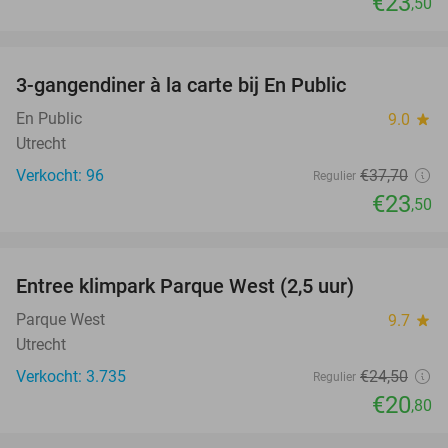
€23
,50
favorite_border
3-gangendiner à la carte bij En Public
38%
En Public
9.0
star
Utrecht
Verkocht: 96
€37
,70
Regulier
€23
,50
favorite_border
Entree klimpark Parque West (2,5 uur)
15%
Parque West
9.7
star
Utrecht
Verkocht: 3.735
€24
,50
Regulier
€20
,80
favorite_border