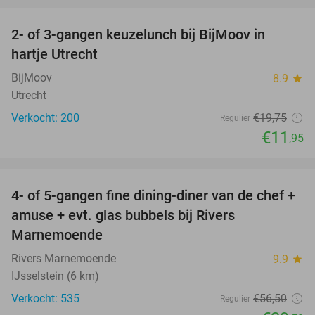
2- of 3-gangen keuzelunch bij BijMoov in
39%
hartje Utrecht
BijMoov
8.9
star
Utrecht
Verkocht: 200
€19
,75
Regulier
€11
,95
favorite_border
4- of 5-gangen fine dining-diner van de chef +
30%
amuse + evt. glas bubbels bij Rivers
Marnemoende
Rivers Marnemoende
9.9
star
IJsselstein (6 km)
Verkocht: 535
€56
,50
Regulier