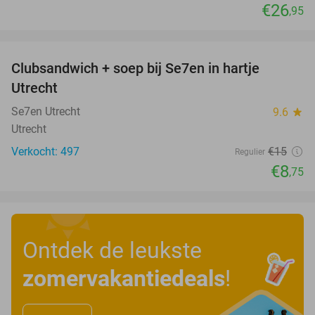
€26
,95
favorite_border
Clubsandwich + soep bij Se7en in hartje
42%
Utrecht
Se7en Utrecht
9.6
star
Utrecht
Verkocht: 497
€15
Regulier
€8
,75
Ontdek de leukste
zomervakantiedeals
!