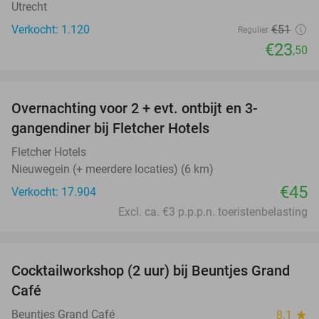
Utrecht
Verkocht: 1.120
€51
Regulier
€23
,50
favorite_border
Overnachting voor 2 + evt. ontbijt en 3-
gangendiner bij Fletcher Hotels
Fletcher Hotels
Nieuwegein (+ meerdere locaties) (6 km)
€45
Verkocht: 17.904
Excl. ca. €3 p.p.p.n. toeristenbelasting
favorite_border
Cocktailworkshop (2 uur) bij Beuntjes Grand
40%
Café
Beuntjes Grand Café
8.1
star