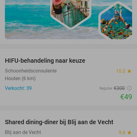
favorite_border
HIFU-behandeling naar keuze
84%
Schoonheidsconsulente
10.0
star
Houten (6 km)
Verkocht: 39
€300
Regulier
€49
favorite_border
Shared dining-diner bij Blij aan de Vecht
54%
Blij aan de Vecht
9.6
star