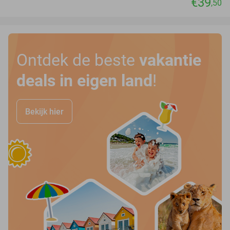
€39
,50
Ontdek de beste
vakantie
deals in eigen land
!
Bekijk hier