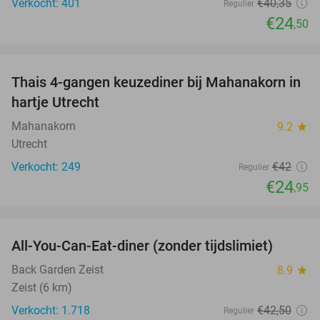
Verkocht: 401
€40
,35
Regulier
€24
,50
favorite_border
Thais 4-gangen keuzediner bij Mahanakorn in
41%
hartje Utrecht
Mahanakorn
9.2
star
Utrecht
Verkocht: 249
€42
Regulier
€24
,95
favorite_border
All-You-Can-Eat-diner (zonder tijdslimiet)
37%
Back Garden Zeist
8.9
star
Zeist (6 km)
Verkocht: 1.718
€42
,50
Regulier