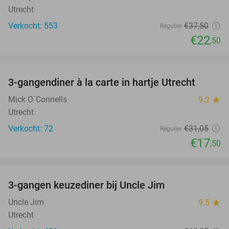
Utrecht
Verkocht: 553
€37
,50
Regulier
€22
,50
favorite_border
3-gangendiner à la carte in hartje Utrecht
44%
Mick O´Connells
9.2
star
Utrecht
Verkocht: 72
€31
,05
Regulier
€17
,50
favorite_border
3-gangen keuzediner bij Uncle Jim
39%
Uncle Jim
9.5
star
Utrecht