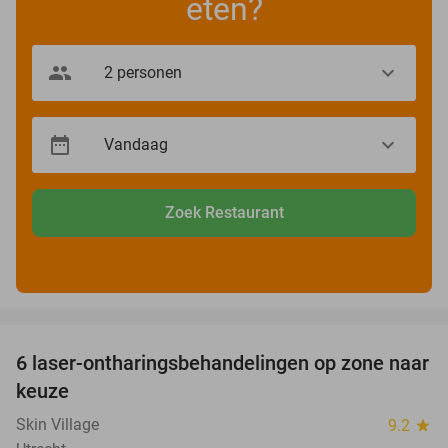
eten?
Zoek Restaurant
favorite_border
6 laser-ontharingsbehandelingen op zone naar
72%
keuze
Skin Village
9.2
star