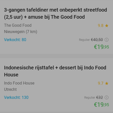
3-gangen tafeldiner met onbeperkt streetfood
51%
(2,5 uur) + amuse bij The Good Food
The Good Food
9.8
star
Nieuwegein (7 km)
Verkocht: 80
€40
,50
Regulier
€19
,95
favorite_border
Indonesische rijsttafel + dessert bij Indo Food
38%
House
Indo Food House
9.7
star
Utrecht
Verkocht: 130
€32
Regulier
€19
,95
favorite_border