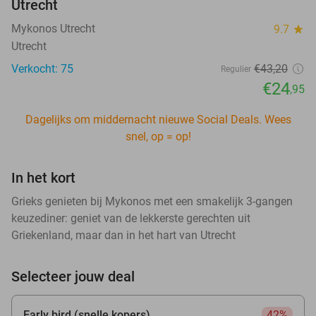
Utrecht
Mykonos Utrecht
9.7
star
Utrecht
Verkocht: 75
€43
,20
Regulier
€24
,95
Dagelijks om middernacht nieuwe Social Deals. Wees
snel, op = op!
In het kort
Grieks genieten bij Mykonos met een smakelijk 3-gangen
keuzediner: geniet van de lekkerste gerechten uit
Griekenland, maar dan in het hart van Utrecht
Selecteer jouw deal
Early bird (snelle kopers)
42%