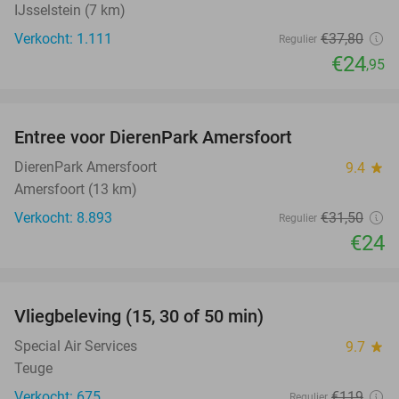
IJsselstein (7 km)
Verkocht: 1.111
€37
,80
Regulier
€24
,95
favorite_border
Entree voor DierenPark Amersfoort
24%
DierenPark Amersfoort
9.4
star
Amersfoort (13 km)
Verkocht: 8.893
€31
,50
Regulier
€24
favorite_border
Vliegbeleving (15, 30 of 50 min)
42%
Special Air Services
9.7
star
Teuge
Verkocht: 675
€119
Regulier