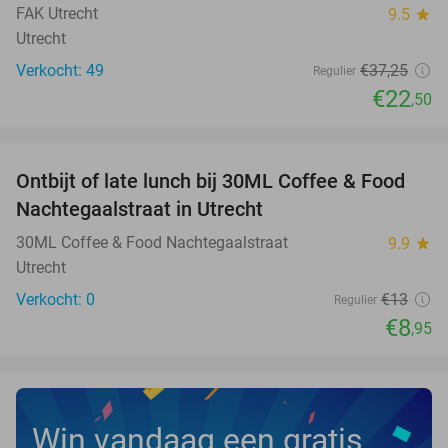
FAK Utrecht
9.5
star
Utrecht
Verkocht: 49
€37
,25
Regulier
€22
,50
favorite_border
Ontbijt of late lunch bij 30ML Coffee & Food
31%
NEW
Nachtegaalstraat in Utrecht
TODAY
30ML Coffee & Food Nachtegaalstraat
9.9
star
Utrecht
Verkocht: 0
€13
Regulier
€8
,95
Win vandaag een gratis