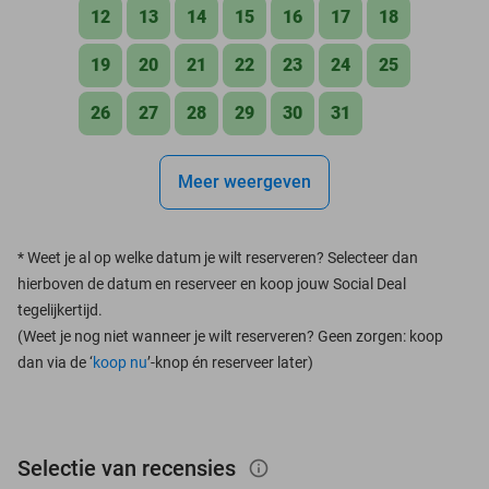
12
13
14
15
16
17
18
19
20
21
22
23
24
25
26
27
28
29
30
31
Meer weergeven
*
Weet je al op welke datum je wilt reserveren? Selecteer dan
hierboven de datum en reserveer en koop jouw Social Deal
tegelijkertijd.
(Weet je nog niet wanneer je wilt reserveren? Geen zorgen: koop
dan via de ‘
koop nu
’-knop én reserveer later)
Selectie van recensies
info_outlined