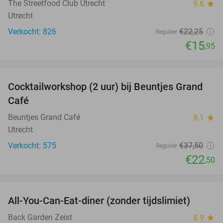
The Streetfood Club Utrecht
9.6
star
Utrecht
Verkocht: 826
€22
,25
Regulier
€15
,95
favorite_border
Cocktailworkshop (2 uur) bij Beuntjes Grand
40%
Café
Beuntjes Grand Café
8.1
star
Utrecht
Verkocht: 575
€37
,50
Regulier
€22
,50
favorite_border
All-You-Can-Eat-diner (zonder tijdslimiet)
37%
Back Garden Zeist
8.9
star