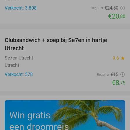
Verkocht: 3.808
€24
,50
Regulier
€20
,80
favorite_border
Clubsandwich + soep bij Se7en in hartje
42%
Utrecht
Se7en Utrecht
9.6
star
Utrecht
Verkocht: 578
€15
Regulier
€8
,75
Win gratis
een droomreis