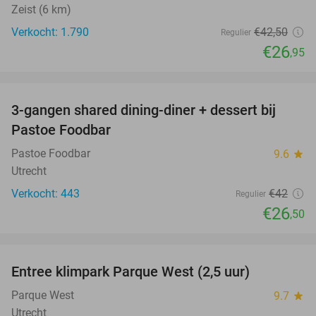
Zeist (6 km)
Verkocht: 1.790
€42
,50
Regulier
€26
,95
favorite_border
3-gangen shared dining-diner + dessert bij
37%
Pastoe Foodbar
Pastoe Foodbar
9.6
star
Utrecht
Verkocht: 443
€42
Regulier
€26
,50
favorite_border
Entree klimpark Parque West (2,5 uur)
15%
Parque West
9.7
star
Utrecht