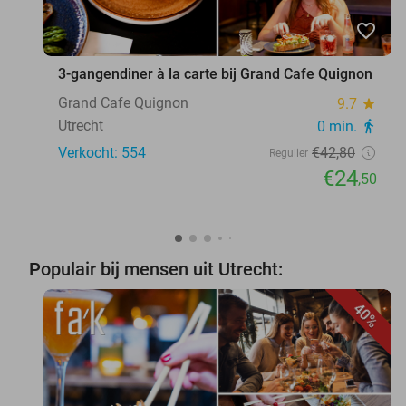
favorite_border
3-gangendiner à la carte bij Grand Cafe Quignon
Grand Cafe Quignon
9.7
star
Utrecht
0 min.
directions_walk
Verkocht: 554
€42
,80
Regulier
€24
,50
Populair bij mensen uit Utrecht:
40%