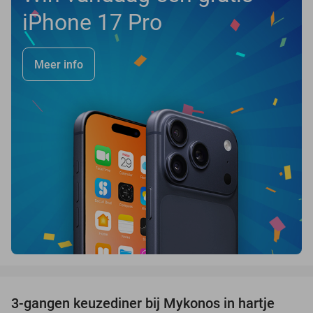
iPhone 17 Pro
Meer info
favorite_border
3-gangen keuzediner bij Mykonos in hartje
42%