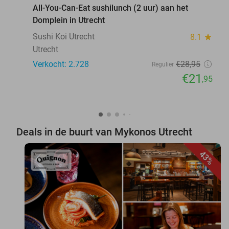
All-You-Can-Eat sushilunch (2 uur) aan het
Domplein in Utrecht
Sushi Koi Utrecht
8.1
star
Utrecht
Verkocht: 2.728
€28
,95
Regulier
€21
,95
Deals in de buurt van Mykonos Utrecht
43%