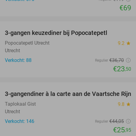
€69
favorite_border
3-gangen keuzediner bij Popocatepetl
36%
Popocatepetl Utrecht
9.2
star
Utrecht
Verkocht: 88
€36
,70
Regulier
€23
,50
favorite_border
3-gangendiner à la carte aan de Vaartsche Rijn
41%
Taplokaal Gist
9.8
star
Utrecht
Verkocht: 146
€44
,05
Regulier
€25
,95