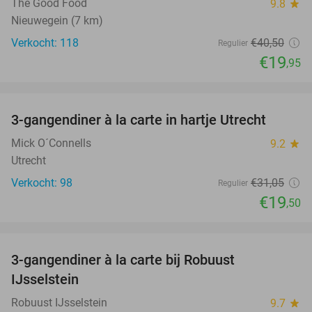
The Good Food
9.8
star
Nieuwegein (7 km)
Verkocht: 118
€40
,50
Regulier
€19
,95
favorite_border
3-gangendiner à la carte in hartje Utrecht
37%
Mick O´Connells
9.2
star
Utrecht
Verkocht: 98
€31
,05
Regulier
€19
,50
favorite_border
3-gangendiner à la carte bij Robuust
34%
IJsselstein
Robuust IJsselstein
9.7
star