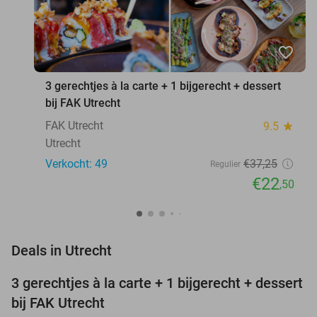
favorite_border
3 gerechtjes à la carte + 1 bijgerecht + dessert
bij FAK Utrecht
FAK Utrecht
9.5
star
Utrecht
Verkocht: 49
€37
,25
Regulier
€22
,50
favorite_border
Deals in Utrecht
3 gerechtjes à la carte + 1 bijgerecht + dessert
40%
bij FAK Utrecht