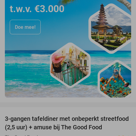
t.w.v. €3.000
Doe mee!
favorite_border
3-gangen tafeldiner met onbeperkt streetfood
51%
(2,5 uur) + amuse bij The Good Food