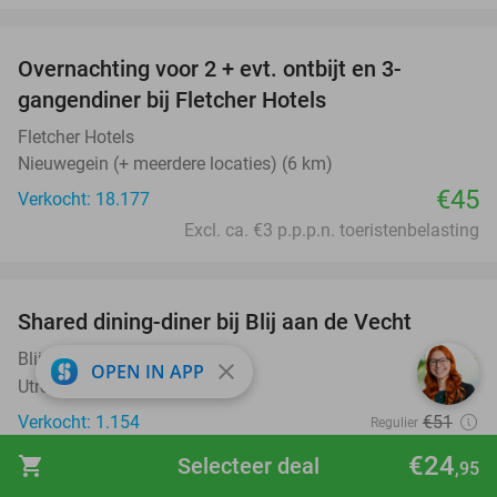
favorite_border
Overnachting voor 2 + evt. ontbijt en 3-
gangendiner bij Fletcher Hotels
Fletcher Hotels
Nieuwegein (+ meerdere locaties) (6 km)
€45
Verkocht: 18.177
Excl. ca. €3 p.p.p.n. toeristenbelasting
favorite_border
Shared dining-diner bij Blij aan de Vecht
54%
Blij aan de Vecht
9.6
star
close
OPEN IN APP
Utrecht
Verkocht: 1.154
€51
Regulier
€23
,50
€24
shopping_cart
Selecteer deal
,95