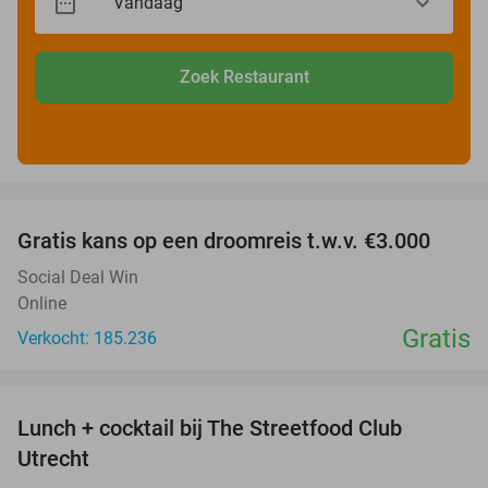
Zoek Restaurant
favorite_border
Gratis kans op een droomreis t.w.v. €3.000
Social Deal Win
Online
Gratis
Verkocht: 185.236
favorite_border
Lunch + cocktail bij The Streetfood Club
28%
Utrecht