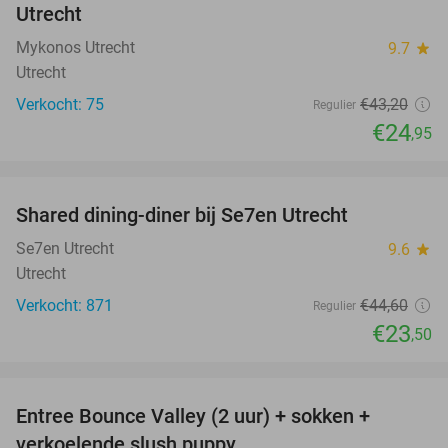
Utrecht
Mykonos Utrecht
9.7
star
Utrecht
Verkocht: 75
€43
,20
Regulier
€24
,95
favorite_border
Shared dining-diner bij Se7en Utrecht
47%
Se7en Utrecht
9.6
star
Utrecht
Verkocht: 871
€44
,60
Regulier
€23
,50
favorite_border
Entree Bounce Valley (2 uur) + sokken +
46%
verkoelende slush puppy