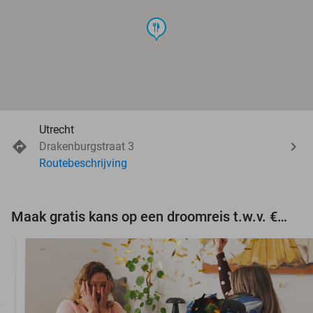
food
Utrecht
Drakenburgstraat 3
Routebeschrijving
Maak gratis kans op een droomreis t.w.v. €3.000!