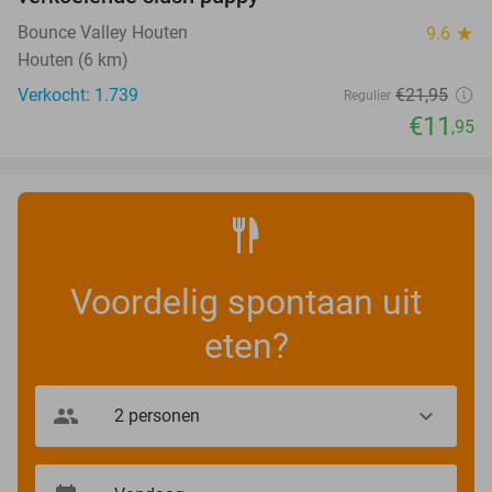
Bounce Valley Houten
9.6
star
Houten (6 km)
Verkocht: 1.739
€21
,95
Regulier
€11
,95
Voordelig spontaan uit
eten?