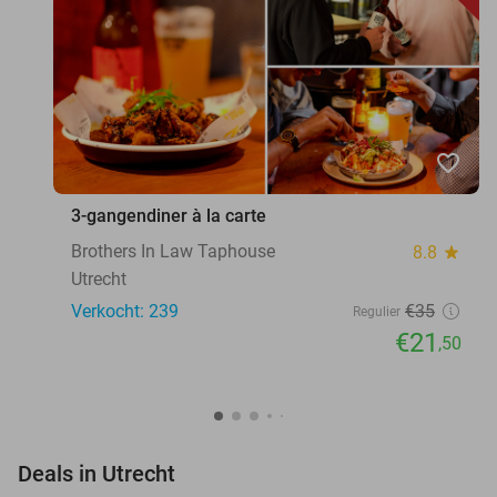
favorite_border
3-gangendiner à la carte
Brothers In Law Taphouse
8.8
star
Utrecht
Verkocht: 239
€35
Regulier
€21
,50
favorite_border
Deals in Utrecht