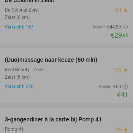
De Colonel in Zeist
De Colonel Zeist
9.1
star
Zeist (6 km)
Verkocht: 167
€44
,50
Regulier
€29
,95
favorite_border
(Duo)massage naar keuze (60 min)
32%
Real Beauty - Zeist
9.9
star
Zeist (6 km)
Verkocht: 270
€60
Regulier
€41
favorite_border
3-gangendiner à la carte bij Pomp 41
38%
Pomp 41
9.8
star