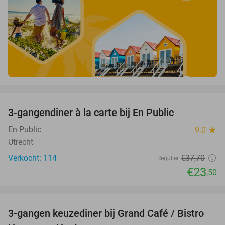
favorite_border
3-gangendiner à la carte bij En Public
38%
En Public
9.0
star
Utrecht
Verkocht: 114
€37
,70
Regulier
€23
,50
favorite_border
3-gangen keuzediner bij Grand Café / Bistro
32%