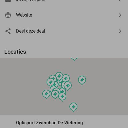
Website
Deel deze deal
Locaties
events
events
events
events
events
events
events
events
events
events
events
events
events
events
events
events
events
events
events
Optisport Zwembad De Wetering