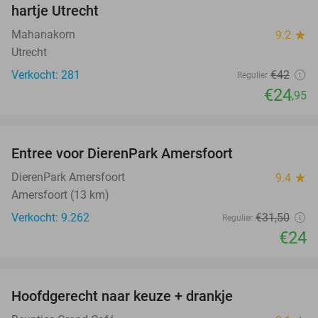
hartje Utrecht
Mahanakorn
9.2
star
Utrecht
Verkocht: 281
€42
Regulier
€24
,95
favorite_border
Entree voor DierenPark Amersfoort
24%
DierenPark Amersfoort
9.4
star
Amersfoort (13 km)
Verkocht: 9.262
€31
,50
Regulier
€24
favorite_border
Hoofdgerecht naar keuze + drankje
44%