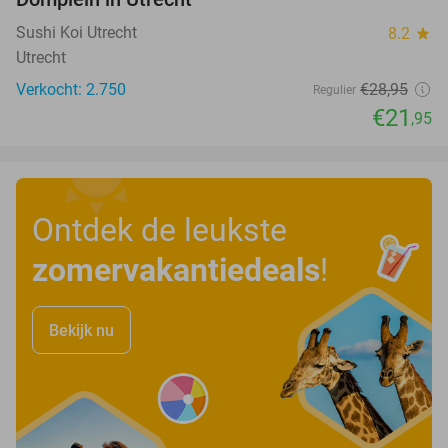
Sushi Koi Utrecht
8.2
star
Utrecht
Verkocht: 2.750
€28
,95
Regulier
€21
,95
Ontdek de leukste
zomervakantiedeals
!
Bekijk nu