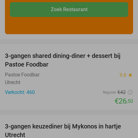
Zoek Restaurant
favorite_border
3-gangen shared dining-diner + dessert bij
37%
Pastoe Foodbar
Pastoe Foodbar
9.6
star
Utrecht
Verkocht: 460
€42
Regulier
€26
,50
favorite_border
3-gangen keuzediner bij Mykonos in hartje
42%
Utrecht