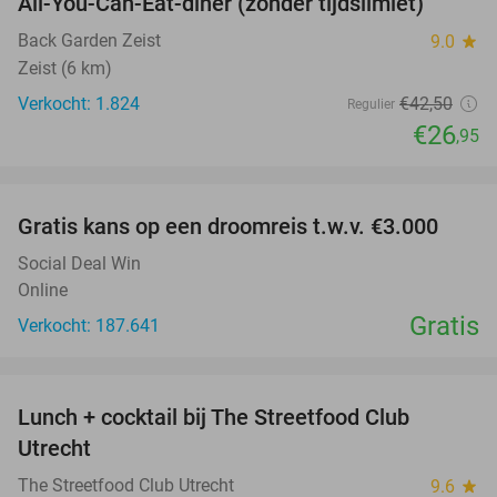
All-You-Can-Eat-diner (zonder tijdslimiet)
37%
Back Garden Zeist
9.0
star
Zeist (6 km)
Verkocht: 1.824
€42
,50
Regulier
€26
,95
favorite_border
Gratis kans op een droomreis t.w.v. €3.000
Social Deal Win
Online
Gratis
Verkocht: 187.641
favorite_border
Lunch + cocktail bij The Streetfood Club
28%
Utrecht
The Streetfood Club Utrecht
9.6
star