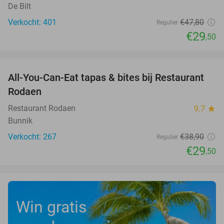
De Bilt
Verkocht: 401
€47
,80
Regulier
€29
,50
favorite_border
All-You-Can-Eat tapas & bites bij Restaurant
24%
Rodaen
Restaurant Rodaen
9.7
star
Bunnik
Verkocht: 267
€38
,90
Regulier
€29
,50
Win gratis