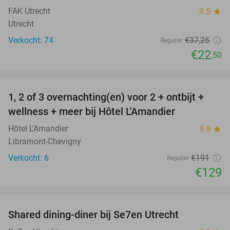
FAK Utrecht
9.5
star
Utrecht
Verkocht: 74
€37
,25
Regulier
€22
,50
favorite_border
1, 2 of 3 overnachting(en) voor 2 + ontbijt +
32%
NEW
wellness + meer bij Hôtel L'Amandier
TODAY
Hôtel L'Amandier
9.9
star
Libramont-Chevigny
Verkocht: 6
€191
Regulier
€129
favorite_border
Shared dining-diner bij Se7en Utrecht
47%