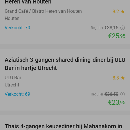
Heren van Houten
Grand Café / Bistro Heren van Houten
9.2
star
Houten
Verkocht: 70
€38
,15
Regulier
€25
,95
favorite_border
Aziatisch 3-gangen shared dining-diner bij ULU
34%
Bar in hartje Utrecht
ULU Bar
8.8
star
Utrecht
Verkocht: 69
€36
,50
Regulier
€23
,95
favorite_border
Thais 4-gangen keuzediner bij Mahanakorn in
41%