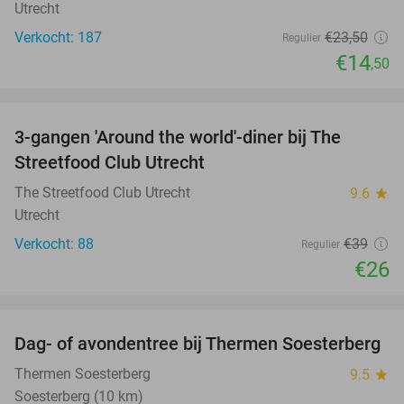
Utrecht
Verkocht: 187
€23
,50
Regulier
€14
,50
favorite_border
3-gangen 'Around the world'-diner bij The
33%
Streetfood Club Utrecht
The Streetfood Club Utrecht
9.6
star
Utrecht
Verkocht: 88
€39
Regulier
€26
favorite_border
Dag- of avondentree bij Thermen Soesterberg
29%
Thermen Soesterberg
9.5
star
Soesterberg (10 km)