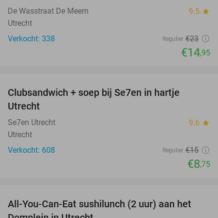
De Wasstraat De Meern
9.5
star
Utrecht
Verkocht: 338
€23
Regulier
€14
,95
favorite_border
Clubsandwich + soep bij Se7en in hartje
42%
Utrecht
Se7en Utrecht
9.6
star
Utrecht
Verkocht: 608
€15
Regulier
€8
,75
favorite_border
All-You-Can-Eat sushilunch (2 uur) aan het
24%
Domplein in Utrecht