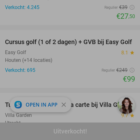
Verkocht: 4.245
€39
Regulier
€27
,50
favorite_border
Cursus golf (1 of 2 dagen) + GVB bij Easy Golf
60%
Easy Golf
8.1
star
Houten (+14 locaties)
Verkocht: 695
€249
Regulier
€99
favorite_border
close
Turks 3-gangendiner à la carte bij Villa Garden
OPEN IN APP
36%
Villa Garden
9.7
star
Utrecht
Uitverkocht!
Verkocht: 155
€38
,80
Regulier