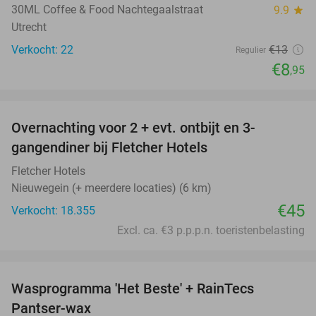
30ML Coffee & Food Nachtegaalstraat
9.9
star
Utrecht
Verkocht: 22
€13
Regulier
€8
,95
favorite_border
Overnachting voor 2 + evt. ontbijt en 3-
gangendiner bij Fletcher Hotels
Fletcher Hotels
Nieuwegein (+ meerdere locaties) (6 km)
€45
Verkocht: 18.355
Excl. ca. €3 p.p.p.n. toeristenbelasting
favorite_border
Wasprogramma 'Het Beste' + RainTecs
35%
Pantser-wax