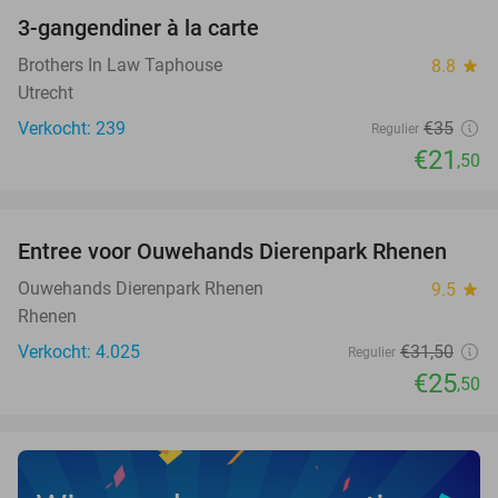
3-gangendiner à la carte
39%
Brothers In Law Taphouse
8.8
star
Utrecht
Verkocht: 239
€35
Regulier
€21
,50
favorite_border
Entree voor Ouwehands Dierenpark Rhenen
19%
Ouwehands Dierenpark Rhenen
9.5
star
Rhenen
Verkocht: 4.025
€31
,50
Regulier
€25
,50