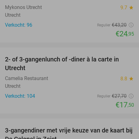
Mykonos Utrecht
9.7
star
Utrecht
Verkocht: 96
€43
,20
Regulier
€24
,95
favorite_border
2- of 3-gangenlunch of -diner à la carte in
37%
Utrecht
Camelia Restaurant
8.8
star
Utrecht
Verkocht: 104
€27
,70
Regulier
€17
,50
favorite_border
3-gangendiner met vrije keuze van de kaart bij
33%