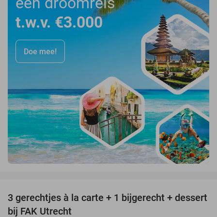
een droomreis
t.w.v. €3.000
Doe mee!
favorite_border
3 gerechtjes à la carte + 1 bijgerecht + dessert
40%
bij FAK Utrecht