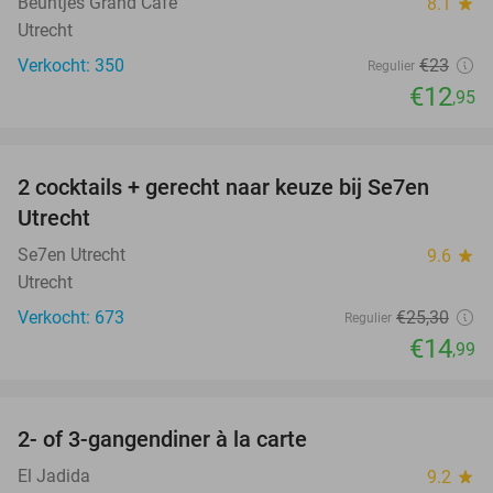
Beuntjes Grand Café
8.1
star
Utrecht
Verkocht: 350
€23
Regulier
€12
,95
favorite_border
2 cocktails + gerecht naar keuze bij Se7en
41%
Utrecht
Se7en Utrecht
9.6
star
Utrecht
Verkocht: 673
€25
,30
Regulier
€14
,99
favorite_border
2- of 3-gangendiner à la carte
38%
El Jadida
9.2
star