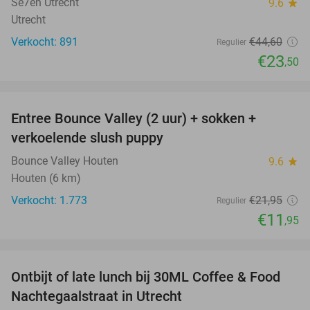
Se7en Utrecht
9.6
star
Utrecht
Verkocht: 891
€44
,60
Regulier
€23
,50
favorite_border
Entree Bounce Valley (2 uur) + sokken +
46%
verkoelende slush puppy
Bounce Valley Houten
9.6
star
Houten (6 km)
Verkocht: 1.773
€21
,95
Regulier
€11
,95
favorite_border
Ontbijt of late lunch bij 30ML Coffee & Food
31%
Nachtegaalstraat in Utrecht