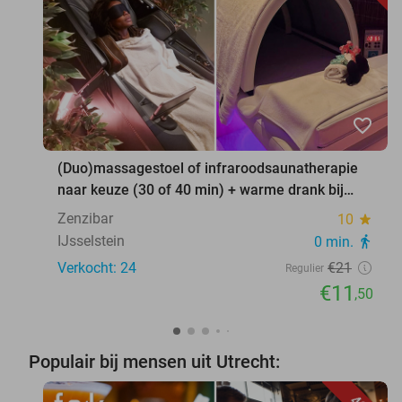
favorite_border
(Duo)massagestoel of infraroodsaunatherapie
naar keuze (30 of 40 min) + warme drank bij
Zenzibar
Zenzibar
10
star
IJsselstein
0 min.
directions_walk
Verkocht: 24
€21
Regulier
€11
,50
Populair bij mensen uit Utrecht: