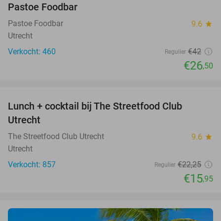
Pastoe Foodbar
Pastoe Foodbar
9.6
star
Utrecht
Verkocht: 460
€42
Regulier
€26
,50
favorite_border
Lunch + cocktail bij The Streetfood Club
28%
Utrecht
The Streetfood Club Utrecht
9.6
star
Utrecht
Verkocht: 857
€22
,25
Regulier
€15
,95