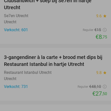
Clubsandwich + soep bij Se7en in hartje
42%
Utrecht
Se7en Utrecht
9.6
star
Utrecht
Verkocht: 601
€15
Regulier
€8
,75
favorite_border
3-gangendiner à la carte + brood met dips bij
43%
Restaurant Istanbul in hartje Utrecht
Restaurant Istanbul Utrecht
9.8
star
Utrecht
Verkocht: 731
€48
,10
Regulier
€27
,50
favorite_border