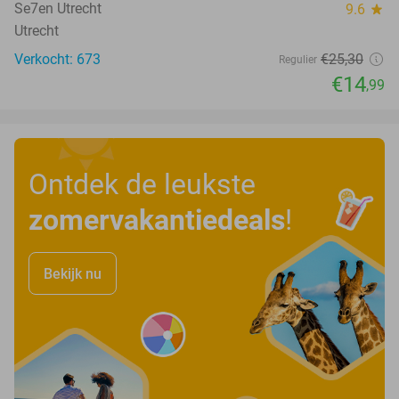
Se7en Utrecht
9.6
star
Utrecht
Verkocht: 673
€25
,30
Regulier
€14
,99
Ontdek de leukste
zomervakantiedeals
!
Bekijk nu