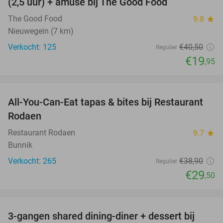
(2,5 uur) + amuse bij The Good Food
The Good Food
9.8
star
Nieuwegein (7 km)
Verkocht: 125
€40
,50
Regulier
€19
,95
favorite_border
All-You-Can-Eat tapas & bites bij Restaurant
24%
Rodaen
Restaurant Rodaen
9.7
star
Bunnik
Verkocht: 265
€38
,90
Regulier
€29
,50
favorite_border
3-gangen shared dining-diner + dessert bij
37%