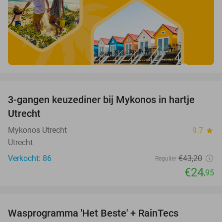
favorite_border
3-gangen keuzediner bij Mykonos in hartje
42%
Utrecht
Mykonos Utrecht
9.7
star
Utrecht
Verkocht: 86
€43
,20
Regulier
€24
,95
favorite_border
Wasprogramma 'Het Beste' + RainTecs
35%