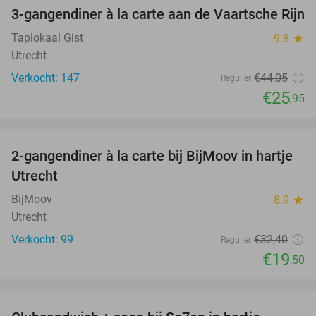
3-gangendiner à la carte aan de Vaartsche Rijn
41%
Taplokaal Gist
9.8
star
Utrecht
Verkocht: 147
€44
,05
Regulier
€25
,95
favorite_border
2-gangendiner à la carte bij BijMoov in hartje
40%
Utrecht
BijMoov
8.9
star
Utrecht
Verkocht: 99
€32
,40
Regulier
€19
,50
favorite_border