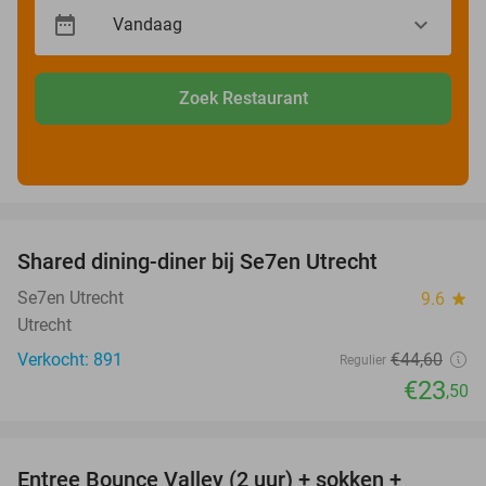
Zoek Restaurant
favorite_border
Shared dining-diner bij Se7en Utrecht
47%
Se7en Utrecht
9.6
star
Utrecht
Verkocht: 891
€44
,60
Regulier
€23
,50
favorite_border
Entree Bounce Valley (2 uur) + sokken +