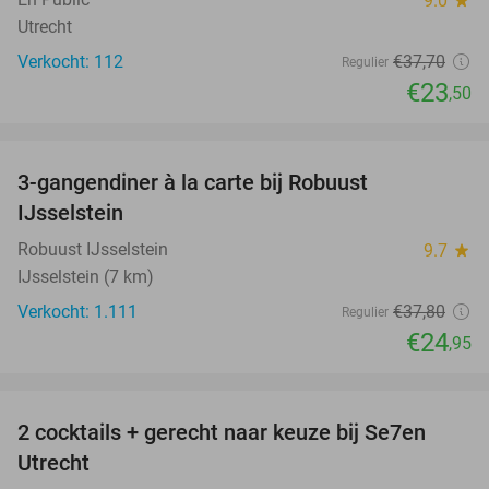
9.0
star
Utrecht
Verkocht: 112
€37
,70
Regulier
€23
,50
favorite_border
3-gangendiner à la carte bij Robuust
34%
IJsselstein
Robuust IJsselstein
9.7
star
IJsselstein (7 km)
Verkocht: 1.111
€37
,80
Regulier
€24
,95
favorite_border
2 cocktails + gerecht naar keuze bij Se7en
41%
Utrecht