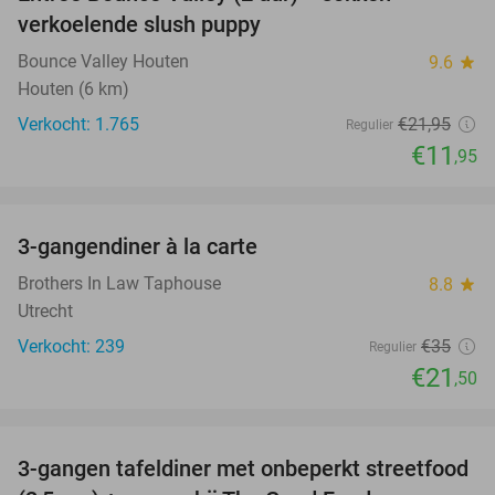
46%
verkoelende slush puppy
Bounce Valley Houten
9.6
star
Houten (6 km)
Verkocht: 1.765
€21
,95
Regulier
€11
,95
favorite_border
3-gangendiner à la carte
39%
Brothers In Law Taphouse
8.8
star
Utrecht
Verkocht: 239
€35
Regulier
€21
,50
favorite_border
3-gangen tafeldiner met onbeperkt streetfood
51%