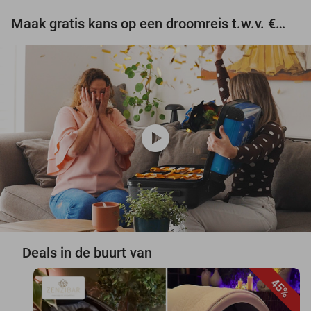
Maak gratis kans op een droomreis t.w.v. €3.000!
play_circle
Deals in de buurt van
45%