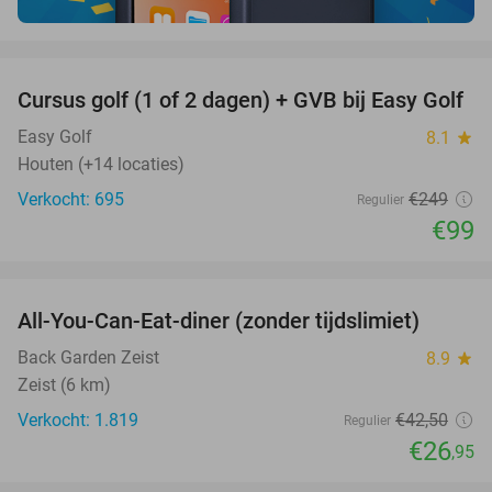
favorite_border
Cursus golf (1 of 2 dagen) + GVB bij Easy Golf
60%
Easy Golf
8.1
star
Houten (+14 locaties)
Verkocht: 695
€249
Regulier
€99
favorite_border
All-You-Can-Eat-diner (zonder tijdslimiet)
37%
Back Garden Zeist
8.9
star
Zeist (6 km)
Verkocht: 1.819
€42
,50
Regulier
€26
,95
favorite_border