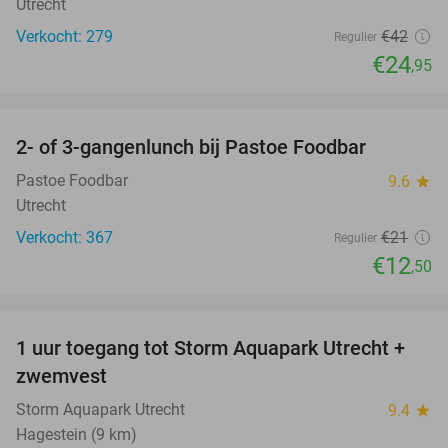
Utrecht
Verkocht: 279
€42
Regulier
€24
,95
favorite_border
2- of 3-gangenlunch bij Pastoe Foodbar
40%
Pastoe Foodbar
9.6
star
Utrecht
Verkocht: 367
€21
Regulier
€12
,50
favorite_border
1 uur toegang tot Storm Aquapark Utrecht +
31%
zwemvest
Storm Aquapark Utrecht
9.4
star
Hagestein (9 km)