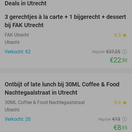
favorite_border
Deals in Utrecht
3 gerechtjes à la carte + 1 bijgerecht + dessert
40%
bij FAK Utrecht
FAK Utrecht
9.5
star
Utrecht
Verkocht: 62
€37
,25
Regulier
€22
,50
favorite_border
Ontbijt of late lunch bij 30ML Coffee & Food
31%
NEW
Nachtegaalstraat in Utrecht
TODAY
30ML Coffee & Food Nachtegaalstraat
9.9
star
Utrecht
Verkocht: 20
€13
Regulier
€8
,95