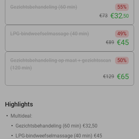
Gezichtsbehandeling (60 min)
55%
€32
€73
,50
LPG-bindweefselmassage (40 min)
49%
€45
€89
Gezichtsbehandeling op maat + gezichtsscan
50%
(120 min)
€65
€129
Highlights
Multideal:
Gezichtsbehandeling (60 min) €32,50
LPG-bindweefselmassage (40 min) €45