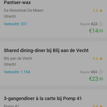
Pantser-wax
De Wasstraat De Meern
9.5
star
Utrecht
Verkocht: 337
€23
Regulier
€14
,95
favorite_border
Shared dining-diner bij Blij aan de Vecht
54%
Blij aan de Vecht
9.6
star
Utrecht
Verkocht: 1.164
€51
Regulier
€23
,50
favorite_border
3-gangendiner à la carte bij Pomp 41
38%
Pomp 41
9.8
star