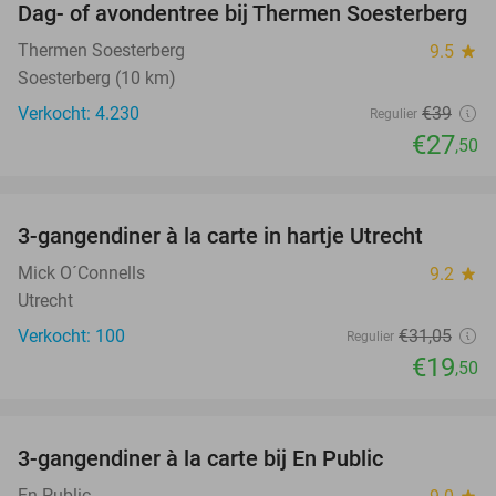
Dag- of avondentree bij Thermen Soesterberg
29%
Thermen Soesterberg
9.5
star
Soesterberg (10 km)
Verkocht: 4.230
€39
Regulier
€27
,50
favorite_border
3-gangendiner à la carte in hartje Utrecht
37%
Mick O´Connells
9.2
star
Utrecht
Verkocht: 100
€31
,05
Regulier
€19
,50
favorite_border
3-gangendiner à la carte bij En Public
38%
En Public