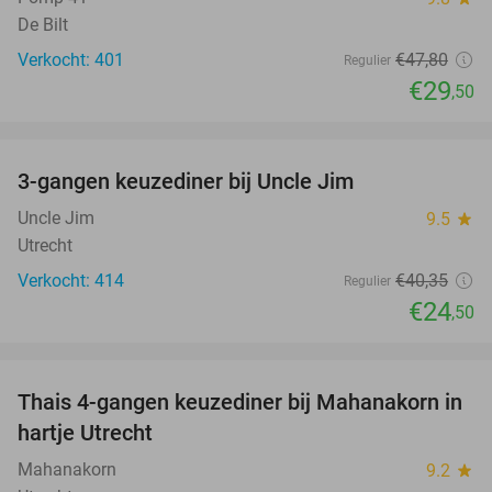
De Bilt
Verkocht: 401
€47
,80
Regulier
€29
,50
favorite_border
3-gangen keuzediner bij Uncle Jim
39%
Uncle Jim
9.5
star
Utrecht
Verkocht: 414
€40
,35
Regulier
€24
,50
favorite_border
Thais 4-gangen keuzediner bij Mahanakorn in
41%
hartje Utrecht
Mahanakorn
9.2
star