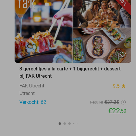
40%
favorite_border
3 gerechtjes à la carte + 1 bijgerecht + dessert
bij FAK Utrecht
FAK Utrecht
9.5
star
Utrecht
Verkocht: 62
€37
,25
Regulier
€22
,50