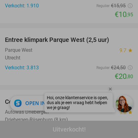
Verkocht: 1.910
€15
,95
Regulier
€10
,95
favorite_border
Entree klimpark Parque West (2,5 uur)
15%
Parque West
9.7
star
Utrecht
Verkocht: 3.813
€24
,50
Regulier
€20
,80
favorite_border
Complete autowasbeurt
45%
close
OPEN IN APP
Autowas Driebergen
9.0
star
Driebergen-Rijsenburg (8 km)
Uitverkocht!
Verkocht: 19
€18
Regulier