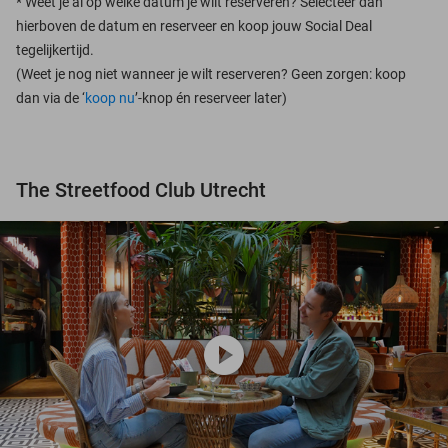
*
Weet je al op welke datum je wilt reserveren? Selecteer dan
hierboven de datum en reserveer en koop jouw Social Deal
tegelijkertijd.
(Weet je nog niet wanneer je wilt reserveren? Geen zorgen: koop
dan via de ‘
koop nu
’-knop én reserveer later)
The Streetfood Club Utrecht
play_circle