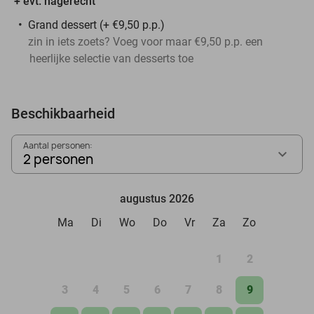
+ evt. nagerecht
Grand dessert (+ €9,50 p.p.)
zin in iets zoets? Voeg voor maar €9,50 p.p. een
heerlijke selectie van desserts toe
Beschikbaarheid
Aantal personen:
2 personen
augustus 2026
Ma
Di
Wo
Do
Vr
Za
Zo
1
2
3
4
5
6
7
8
9