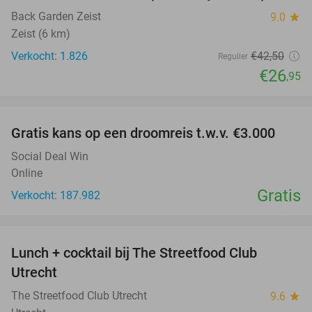
Back Garden Zeist
9.0
star
Zeist (6 km)
Verkocht: 1.826
€42
,50
Regulier
€26
,95
favorite_border
Gratis kans op een droomreis t.w.v. €3.000
Social Deal Win
Online
Gratis
Verkocht: 187.982
favorite_border
Lunch + cocktail bij The Streetfood Club
28%
Utrecht
The Streetfood Club Utrecht
9.6
star