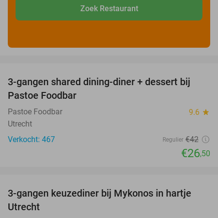
Zoek Restaurant
favorite_border
3-gangen shared dining-diner + dessert bij
37%
Pastoe Foodbar
Pastoe Foodbar
9.6
star
Utrecht
Verkocht: 467
€42
Regulier
€26
,50
favorite_border
3-gangen keuzediner bij Mykonos in hartje
42%
Utrecht