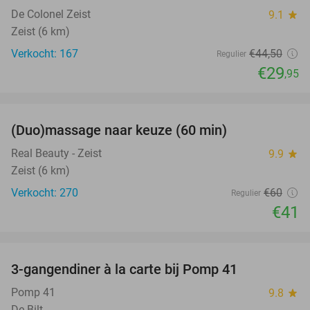
De Colonel Zeist
9.1
star
Zeist (6 km)
Verkocht: 167
€44
,50
Regulier
€29
,95
favorite_border
(Duo)massage naar keuze (60 min)
32%
Real Beauty - Zeist
9.9
star
Zeist (6 km)
Verkocht: 270
€60
Regulier
€41
favorite_border
3-gangendiner à la carte bij Pomp 41
38%
Pomp 41
9.8
star
De Bilt