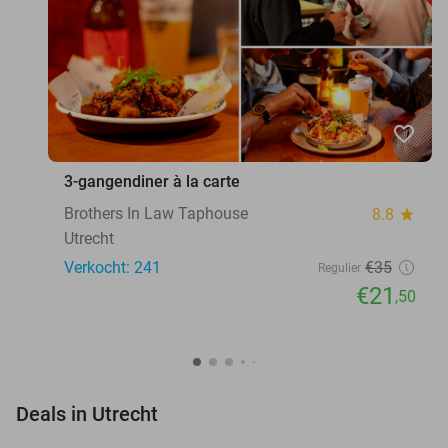
favorite_border
3-gangendiner à la carte
Brothers In Law Taphouse
8.8
star
Utrecht
Verkocht: 241
€35
Regulier
€21
,50
favorite_border
Deals in Utrecht