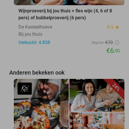
Wijnproeverij bij jou thuis + fles wijn (4, 6 of 8
pers) of bubbelproeverij (6 pers)
De Kasteelhoeve
8.5
star
Bij jou thuis
Verkocht: 4.858
€70
Regulier
€6
,50
Anderen bekeken ook
24%