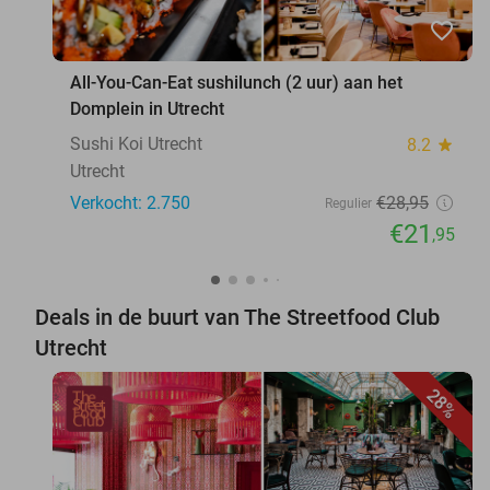
favorite_border
All-You-Can-Eat sushilunch (2 uur) aan het
Domplein in Utrecht
Sushi Koi Utrecht
8.2
star
Utrecht
Verkocht: 2.750
€28
,95
Regulier
€21
,95
Deals in de buurt van The Streetfood Club
Utrecht
28%