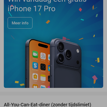
iPhone 17 Pro
Meer info
favorite_border
All-You-Can-Eat-diner (zonder tijdslimiet)
37%