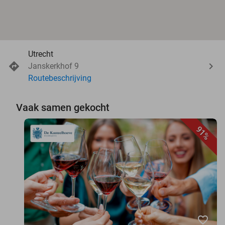
Utrecht
Janskerkhof 9
Routebeschrijving
Vaak samen gekocht
91%
favorite_border