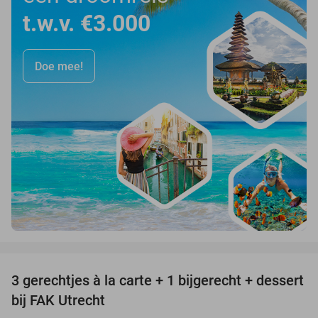
t.w.v. €3.000
Doe mee!
favorite_border
3 gerechtjes à la carte + 1 bijgerecht + dessert
40%
bij FAK Utrecht