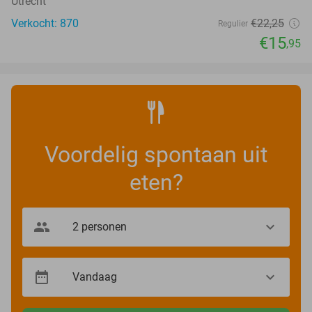
Utrecht
Verkocht: 870
€22
,25
Regulier
€15
,95
Voordelig spontaan uit
eten?