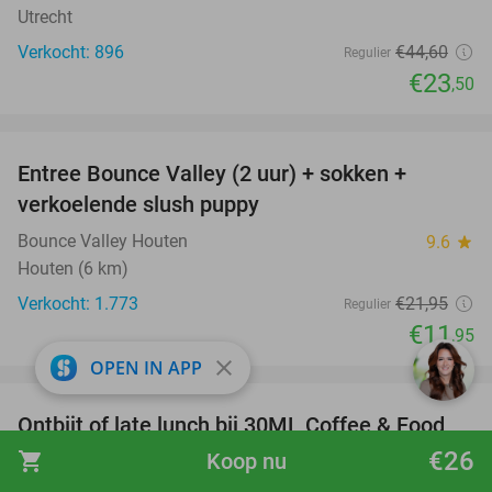
Utrecht
Verkocht: 896
€44
,60
Regulier
€23
,50
favorite_border
Entree Bounce Valley (2 uur) + sokken +
46%
verkoelende slush puppy
Bounce Valley Houten
9.6
star
Houten (6 km)
Verkocht: 1.773
€21
,95
Regulier
€11
,95
close
OPEN IN APP
favorite_border
Ontbijt of late lunch bij 30ML Coffee & Food
31%
Nachtegaalstraat in Utrecht
€26
shopping_cart
Koop nu