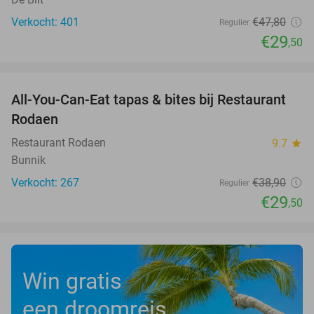
Verkocht: 401
€47
,80
Regulier
€29
,50
favorite_border
All-You-Can-Eat tapas & bites bij Restaurant
24%
Rodaen
Restaurant Rodaen
9.7
star
Bunnik
Verkocht: 267
€38
,90
Regulier
€29
,50
Win gratis
een droomreis