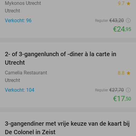
Mykonos Utrecht
9.7
star
Utrecht
Verkocht: 96
€43
,20
Regulier
€24
,95
favorite_border
2- of 3-gangenlunch of -diner à la carte in
37%
Utrecht
Camelia Restaurant
8.8
star
Utrecht
Verkocht: 104
€27
,70
Regulier
€17
,50
favorite_border
3-gangendiner met vrije keuze van de kaart bij
33%
De Colonel in Zeist