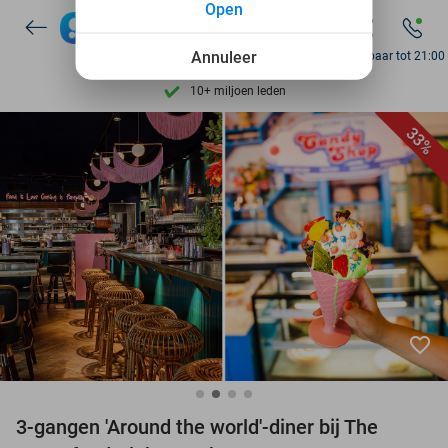
Open
7 dagen per week beschikbaar
10+ miljoen leden
Annuleer
Bereikbaar tot 21:00
9,4
op basis van
206.298 reviews
Ontdek 15.000+ deals
33%
7 dagen per week beschikbaar
10+ miljoen leden
favorite_border
3-gangen 'Around the world'-diner bij The