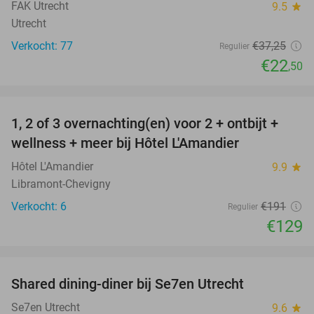
FAK Utrecht
9.5
star
Utrecht
Verkocht: 77
€37
,25
Regulier
€22
,50
favorite_border
1, 2 of 3 overnachting(en) voor 2 + ontbijt +
32%
NEW
wellness + meer bij Hôtel L'Amandier
TODAY
Hôtel L'Amandier
9.9
star
Libramont-Chevigny
Verkocht: 6
€191
Regulier
€129
favorite_border
Shared dining-diner bij Se7en Utrecht
47%
Se7en Utrecht
9.6
star