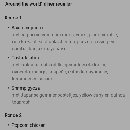
'Around the world'-diner regulier
Ronde 1
Asian carpaccio
met carpaccio van runderhaas, enoki, pindacrumble,
nori krokant, knoflookscheuten, ponzu dressing en
sambal badjak-mayonaise
Tostada atun
met krokante maistortilla, gemarineerde tonijn,
avocado, mango, jalapeño, chipotlemayonaise,
koriander en sesam
Shrimp gyoza
met Japanse garnalenpasteitjes, yellow curry en quinoa
togarashi
Ronde 2
Popcorn chicken