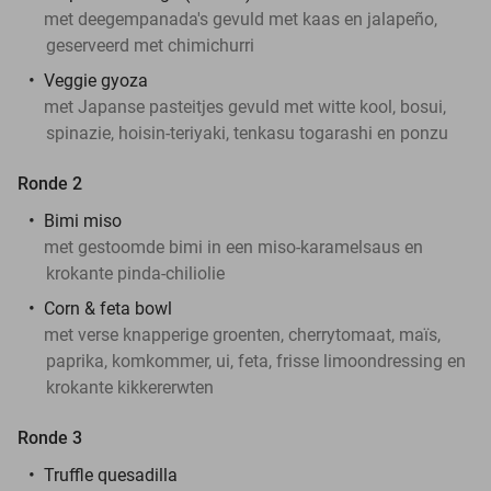
met deegempanada's gevuld met kaas en jalapeño,
geserveerd met chimichurri
Veggie gyoza
met Japanse pasteitjes gevuld met witte kool, bosui,
spinazie, hoisin-teriyaki, tenkasu togarashi en ponzu
Ronde 2
Bimi miso
met gestoomde bimi in een miso-karamelsaus en
krokante pinda-chiliolie
Corn & feta bowl
met verse knapperige groenten, cherrytomaat, maïs,
paprika, komkommer, ui, feta, frisse limoondressing en
krokante kikkererwten
Ronde 3
Truffle quesadilla