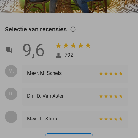
Selectie van recensies
info_outlined
9,6
792
M.
Mevr. M. Schets
D.
Dhr. D. Van Asten
L.
Mevr. L. Stam