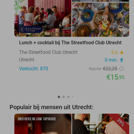
favorite_border
Lunch + cocktail bij The Streetfood Club Utrecht
The Streetfood Club Utrecht
9.6
star
Utrecht
0 min.
directions_walk
Verkocht: 870
€22
,25
Regulier
€15
,95
Populair bij mensen uit Utrecht:
39%