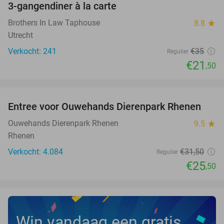
3-gangendiner à la carte
39%
Brothers In Law Taphouse
8.8
star
Utrecht
Verkocht: 241
€35
Regulier
€21
,50
favorite_border
Entree voor Ouwehands Dierenpark Rhenen
19%
Ouwehands Dierenpark Rhenen
9.5
star
Rhenen
Verkocht: 4.084
€31
,50
Regulier
€25
,50
Win vandaag een gratis