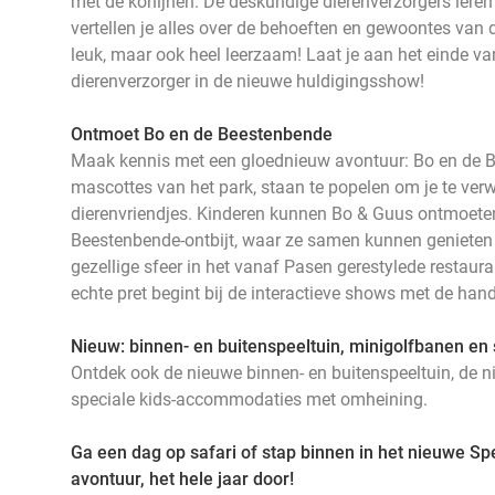
met de konijnen. De deskundige dierenverzorgers leren 
vertellen je alles over de behoeften en gewoontes van d
leuk, maar ook heel leerzaam! Laat je aan het einde van
dierenverzorger in de nieuwe huldigingsshow!
Ontmoet Bo en de Beestenbende
Maak kennis met een gloednieuw avontuur: Bo en de 
mascottes van het park, staan te popelen om je te ve
dierenvriendjes. Kinderen kunnen Bo & Guus ontmoeten
Beestenbende-ontbijt, waar ze samen kunnen genieten v
gezellige sfeer in het vanaf Pasen gerestylede restauran
echte pret begint bij de interactieve shows met de ha
Nieuw: binnen- en buitenspeeltuin, minigolfbanen e
Ontdek ook de nieuwe binnen- en buitenspeeltuin, de 
speciale kids-accommodaties met omheining.
Ga een dag op safari of stap binnen in het nieuwe Sp
avontuur, het hele jaar door!