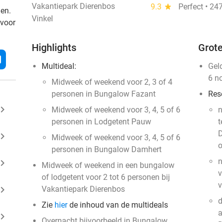
Vakantiepark Dierenbos
9.3
star
Perfect • 24
den.
Vinkel
 voor
Highlights
Grote
l
Multideal:
Gel
6 n
Midweek of weekend voor 2, 3 of 4
personen in Bungalow Fazant
Res
ard_arrow_right
Midweek of weekend voor 3, 4, 5 of 6
n
personen in Lodgetent Pauw
t
D
ard_arrow_right
Midweek of weekend voor 3, 4, 5 of 6
o
personen in Bungalow Damhert
n
ard_arrow_right
Midweek of weekend in een bungalow
v
of lodgetent voor 2 tot 6 personen bij
ard_arrow_right
Vakantiepark Dierenbos
d
Zie
hier
de inhoud van de multideals
a
ard_arrow_right
Overnacht bijvoorbeeld in Bungalow