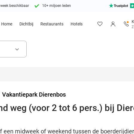
 week beschikbaar
10+ miljoen leden
K
Home
Dichtbij
Restaurants
Hotels
Z
keyboard_arrow_down
>
Vakantiepark Dierenbos
 weg (voor 2 tot 6 pers.) bij Die
ijf een midweek of weekend tussen de boerderijdie