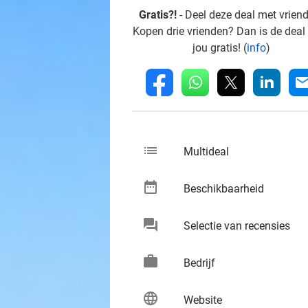
Gratis?!
- Deel deze deal met vrien
Kopen drie vrienden? Dan is de deal
jou gratis! (
info
)
whatsapp
linkedin
fb
mai
list
keybo
Multideal
date_range
keybo
Beschikbaarheid
chat
keybo
Selectie van recensies
work
keybo
Bedrijf
language
keybo
Website