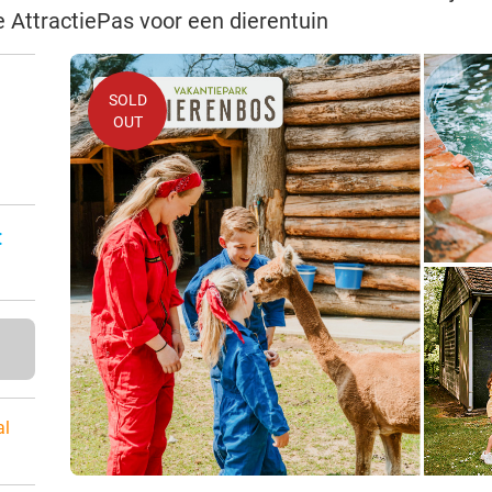
e AttractiePas voor een dierentuin
SOLD
OUT
:
al