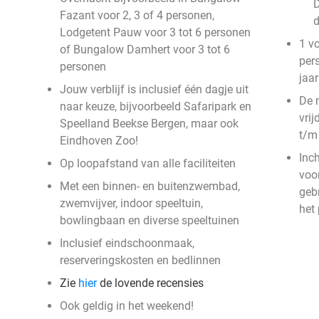
D
Fazant voor 2, 3 of 4 personen,
Lodgetent Pauw voor 3 tot 6 personen
1 v
of Bungalow Damhert voor 3 tot 6
per
personen
jaar
Jouw verblijf is inclusief één dagje uit
De 
naar keuze, bijvoorbeeld Safaripark en
vri
Speelland Beekse Bergen, maar ook
t/m
Eindhoven Zoo!
Inc
Op loopafstand van alle faciliteiten
voor
Met een binnen- en buitenzwembad,
geb
zwemvijver, indoor speeltuin,
het
bowlingbaan en diverse speeltuinen
Inclusief eindschoonmaak,
reserveringskosten en bedlinnen
Zie
hier
de lovende recensies
Ook geldig in het weekend!