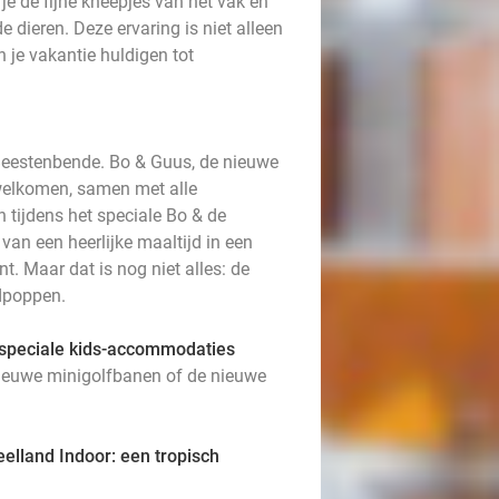
je de fijne kneepjes van het vak en
e dieren. Deze ervaring is niet alleen
 je vakantie huldigen tot
Beestenbende. Bo & Guus, de nieuwe
rwelkomen, samen met alle
 tijdens het speciale Bo & de
an een heerlijke maaltijd in een
t. Maar dat is nog niet alles: de
ndpoppen.
n speciale kids-accommodaties
nieuwe minigolfbanen of de nieuwe
eelland Indoor: een tropisch