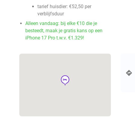
tarief huisdier: €52,50 per
verblijfsduur
Alleen vandaag: bij elke €10 die je
besteedt, maak je gratis kans op een
iPhone 17 Pro t.w.v. €1.329!
hotel