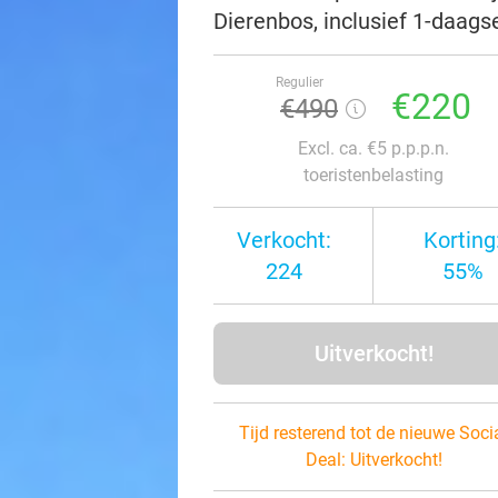
Dierenbos, inclusief 1-daags
Regulier
€220
€490
Excl. ca. €5 p.p.p.n.
toeristenbelasting
Verkocht:
Korting
224
55%
Uitverkocht!
Tijd resterend tot de nieuwe Soci
Deal:
Uitverkocht!