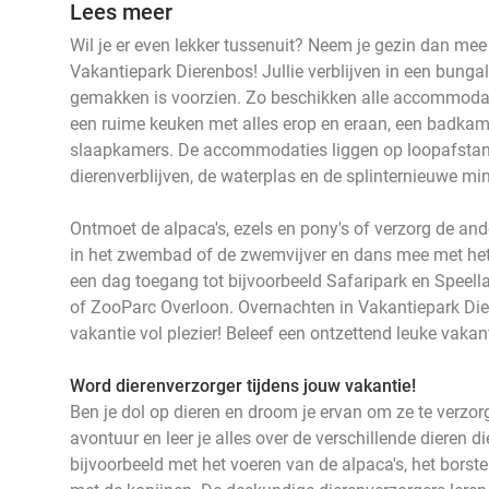
Lees meer
Wil je er even lekker tussenuit? Neem je gezin dan me
Vakantiepark Dierenbos! Jullie verblijven in een bungal
gemakken is voorzien. Zo beschikken alle accommodat
een ruime keuken met alles erop en eraan, een badka
slaapkamers. De accommodaties liggen op loopafstand 
dierenverblijven, de waterplas en de splinternieuwe mi
Ontmoet de alpaca's, ezels en pony's of verzorg de and
in het zwembad of de zwemvijver en dans mee met het 
een dag toegang tot bijvoorbeeld Safaripark en Speel
of ZooParc Overloon. Overnachten in Vakantiepark Die
vakantie vol plezier! Beleef een ontzettend leuke vakan
Word dierenverzorger tijdens jouw vakantie!
Ben je dol op dieren en droom je ervan om ze te verzorg
avontuur en leer je alles over de verschillende dieren 
bijvoorbeeld met het voeren van de alpaca's, het borste