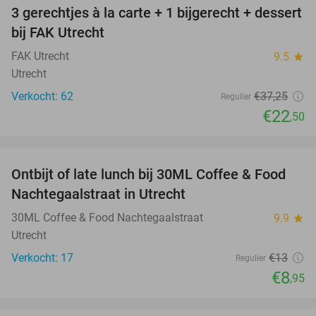
3 gerechtjes à la carte + 1 bijgerecht + dessert
40%
bij FAK Utrecht
FAK Utrecht
9.5
star
Utrecht
Verkocht: 62
€37
,25
Regulier
€22
,50
favorite_border
Ontbijt of late lunch bij 30ML Coffee & Food
31%
NEW
Nachtegaalstraat in Utrecht
TODAY
30ML Coffee & Food Nachtegaalstraat
9.9
star
Utrecht
Verkocht: 17
€13
Regulier
€8
,95