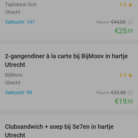
Taplokaal Gist
9.8
star
Utrecht
Verkocht: 147
€44
,05
Regulier
€25
,95
favorite_border
2-gangendiner à la carte bij BijMoov in hartje
40%
Utrecht
BijMoov
8.9
star
Utrecht
Verkocht: 99
€32
,40
Regulier
€19
,50
favorite_border
Clubsandwich + soep bij Se7en in hartje
42%
Utrecht