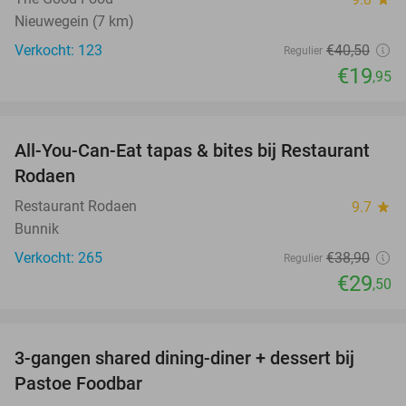
Nieuwegein (7 km)
Verkocht: 123
€40
,50
Regulier
€19
,95
favorite_border
All-You-Can-Eat tapas & bites bij Restaurant
24%
Rodaen
Restaurant Rodaen
9.7
star
Bunnik
Verkocht: 265
€38
,90
Regulier
€29
,50
favorite_border
3-gangen shared dining-diner + dessert bij
37%
Pastoe Foodbar