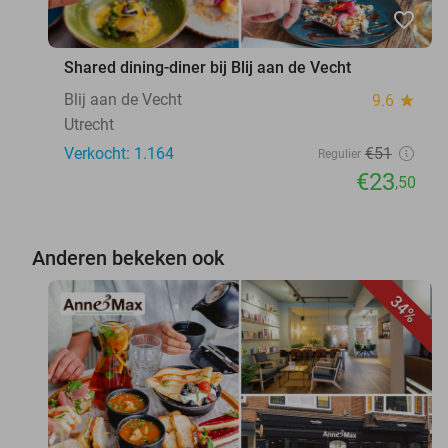
favorite_border
Shared dining-diner bij Blij aan de Vecht
Blij aan de Vecht
9.6
star
Utrecht
Verkocht: 1.164
€51
Regulier
€23
,50
Anderen bekeken ook
34%