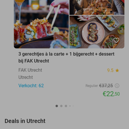
favorite_border
3 gerechtjes à la carte + 1 bijgerecht + dessert
bij FAK Utrecht
FAK Utrecht
9.5
star
Utrecht
Verkocht: 62
€37
,25
Regulier
€22
,50
favorite_border
Deals in Utrecht