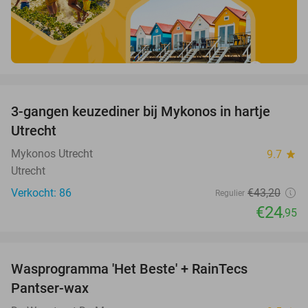
favorite_border
3-gangen keuzediner bij Mykonos in hartje
42%
Utrecht
Mykonos Utrecht
9.7
star
Utrecht
Verkocht: 86
€43
,20
Regulier
€24
,95
favorite_border
Wasprogramma 'Het Beste' + RainTecs
35%
Pantser-wax