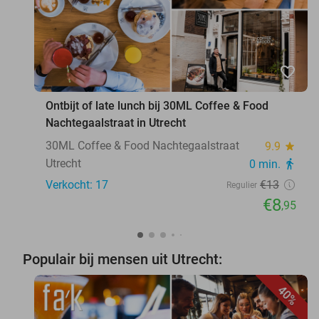
favorite_border
Ontbijt of late lunch bij 30ML Coffee & Food
Nachtegaalstraat in Utrecht
30ML Coffee & Food Nachtegaalstraat
9.9
star
Utrecht
0 min.
directions_walk
Verkocht: 17
€13
Regulier
€8
,95
Populair bij mensen uit Utrecht:
40%