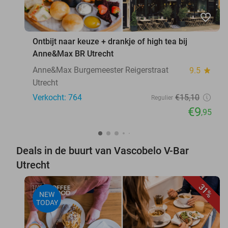
favorite_border
Ontbijt naar keuze + drankje of high tea bij
Anne&Max BR Utrecht
Anne&Max Burgemeester Reigerstraat
9.5
star
Utrecht
Verkocht: 764
€15
,10
Regulier
€9
,95
Deals in de buurt van Vascobelo V-Bar
Utrecht
31%
NEW
TODAY