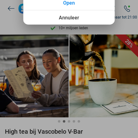
Open
7 dagen per week beschikbaar
10+ miljoen leden
Annuleer
Bereikbaar tot 21:00
9,4
op basis van
206.215 reviews
Ontdek 15.000+ deals
28%
7 dagen per week beschikbaar
10+ miljoen leden
favorite_border
High tea bij Vascobelo V-Bar