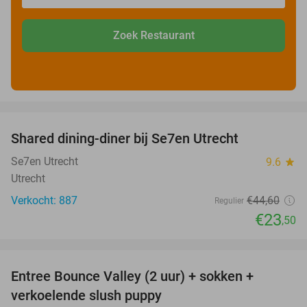
Zoek Restaurant
favorite_border
Shared dining-diner bij Se7en Utrecht
47%
Se7en Utrecht
9.6
star
Utrecht
Verkocht: 887
€44
,60
Regulier
€23
,50
favorite_border
Entree Bounce Valley (2 uur) + sokken +
46%
verkoelende slush puppy