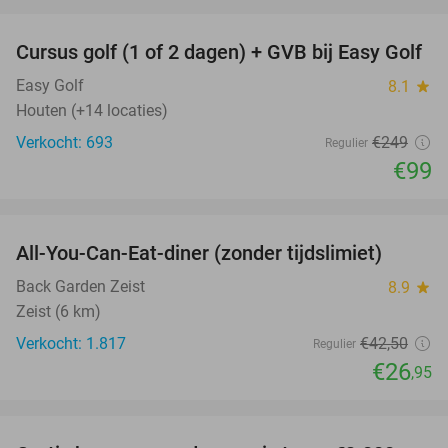
favorite_border
Cursus golf (1 of 2 dagen) + GVB bij Easy Golf
60%
Easy Golf
8.1
star
Houten (+14 locaties)
Verkocht: 693
€249
Regulier
€99
favorite_border
All-You-Can-Eat-diner (zonder tijdslimiet)
37%
Back Garden Zeist
8.9
star
Zeist (6 km)
Verkocht: 1.817
€42
,50
Regulier
€26
,95
favorite_border