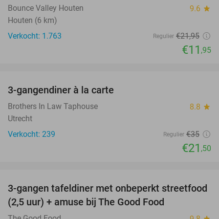
Bounce Valley Houten
9.6
star
Houten (6 km)
Verkocht: 1.763
€21
,95
Regulier
€11
,95
favorite_border
3-gangendiner à la carte
39%
Brothers In Law Taphouse
8.8
star
Utrecht
Verkocht: 239
€35
Regulier
€21
,50
favorite_border
3-gangen tafeldiner met onbeperkt streetfood
51%
(2,5 uur) + amuse bij The Good Food
The Good Food
9.8
star