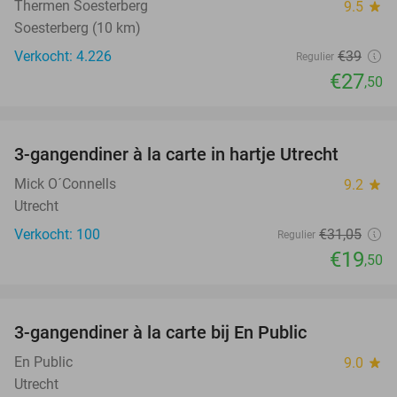
Thermen Soesterberg
9.5
star
Soesterberg (10 km)
Verkocht: 4.226
€39
Regulier
€27
,50
favorite_border
3-gangendiner à la carte in hartje Utrecht
37%
Mick O´Connells
9.2
star
Utrecht
Verkocht: 100
€31
,05
Regulier
€19
,50
favorite_border
3-gangendiner à la carte bij En Public
38%
En Public
9.0
star
Utrecht