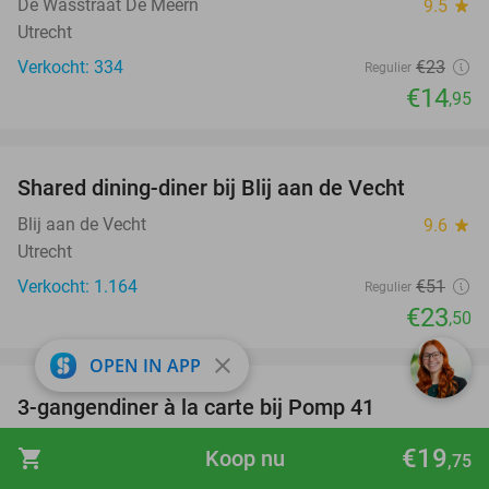
De Wasstraat De Meern
9.5
star
Utrecht
Verkocht: 334
€23
Regulier
€14
,95
favorite_border
Shared dining-diner bij Blij aan de Vecht
54%
Blij aan de Vecht
9.6
star
Utrecht
Verkocht: 1.164
€51
Regulier
€23
,50
favorite_border
close
OPEN IN APP
3-gangendiner à la carte bij Pomp 41
38%
Pomp 41
9.8
star
€19
shopping_cart
Koop nu
,75
De Bilt