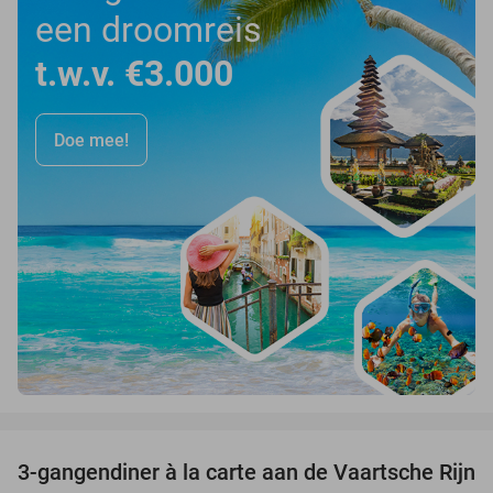
een droomreis
t.w.v. €3.000
Doe mee!
favorite_border
3-gangendiner à la carte aan de Vaartsche Rijn
41%