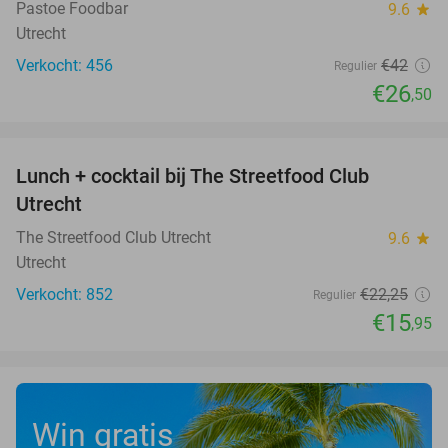
Pastoe Foodbar
9.6
star
Utrecht
Verkocht: 456
€42
Regulier
€26
,50
favorite_border
Lunch + cocktail bij The Streetfood Club
28%
Utrecht
The Streetfood Club Utrecht
9.6
star
Utrecht
Verkocht: 852
€22
,25
Regulier
€15
,95
Win gratis