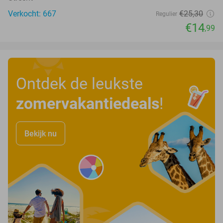
Verkocht: 667
€25
,30
Regulier
€14
,99
Ontdek de leukste
zomervakantiedeals
!
Bekijk nu