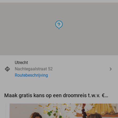
food
Utrecht
Nachtegaalstraat 52
Routebeschrijving
Maak gratis kans op een droomreis t.w.v. €3.000!