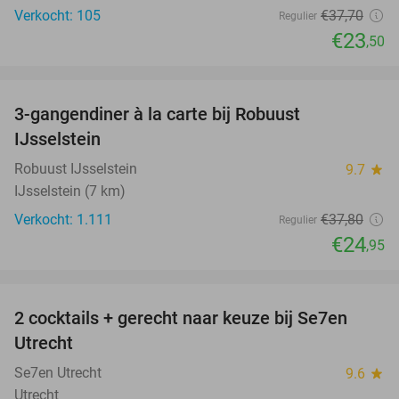
Verkocht: 105
€37
,70
Regulier
€23
,50
favorite_border
3-gangendiner à la carte bij Robuust
34%
IJsselstein
Robuust IJsselstein
9.7
star
IJsselstein (7 km)
Verkocht: 1.111
€37
,80
Regulier
€24
,95
favorite_border
2 cocktails + gerecht naar keuze bij Se7en
41%
Utrecht
Se7en Utrecht
9.6
star
Utrecht