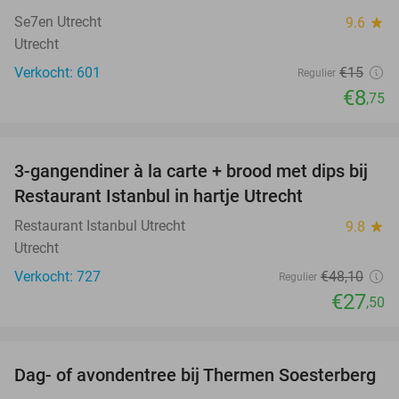
Se7en Utrecht
9.6
star
Utrecht
Verkocht: 601
€15
Regulier
€8
,75
favorite_border
3-gangendiner à la carte + brood met dips bij
43%
Restaurant Istanbul in hartje Utrecht
Restaurant Istanbul Utrecht
9.8
star
Utrecht
Verkocht: 727
€48
,10
Regulier
€27
,50
favorite_border
Dag- of avondentree bij Thermen Soesterberg
29%