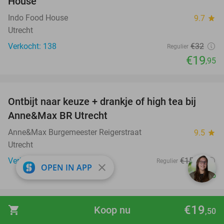
House
Indo Food House
9.7
star
Utrecht
Verkocht: 138
€32
Regulier
€19
,95
favorite_border
Ontbijt naar keuze + drankje of high tea bij
34%
Anne&Max BR Utrecht
Anne&Max Burgemeester Reigerstraat
9.5
star
Utrecht
Verkocht: 763
€15
,10
Regulier
close
OPEN IN APP
€9
,95
favorite_border
€19
shopping_cart
Koop nu
,50
Entree Bounce Valley (2 uur) + sokken +
46%