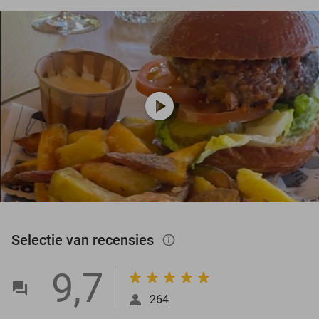
play_circle
Selectie van recensies
info_outlined
9,7
264