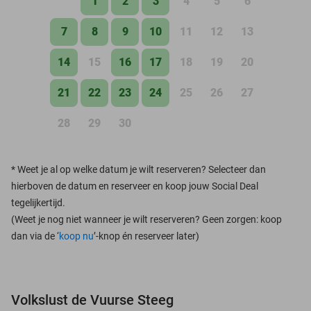
1
2
3
4
5
6
7
8
9
10
11
12
13
14
15
16
17
18
19
20
21
22
23
24
25
26
27
28
29
30
*
Weet je al op welke datum je wilt reserveren? Selecteer dan
hierboven de datum en reserveer en koop jouw Social Deal
tegelijkertijd.
(Weet je nog niet wanneer je wilt reserveren? Geen zorgen: koop
dan via de ‘
koop nu
’-knop én reserveer later)
Volkslust de Vuurse Steeg