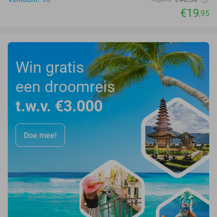
€19
,95
Win gratis
een droomreis
t.w.v. €3.000
Doe mee!