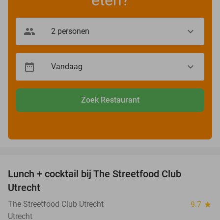
Zoek Restaurant
favorite_border
Lunch + cocktail bij The Streetfood Club
28%
Utrecht
The Streetfood Club Utrecht
9.7
star
Utrecht