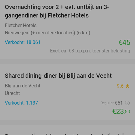
Overnachting voor 2 + evt. ontbijt en 3-
gangendiner bij Fletcher Hotels
Fletcher Hotels
Nieuwegein (+ meerdere locaties) (6 km)
€45
Verkocht: 18.061
Excl. ca. €3 p.p.p.n. toeristenbelasting
favorite_border
Shared dining-diner bij Blij aan de Vecht
54%
Blij aan de Vecht
9.6
star
Utrecht
Verkocht: 1.137
€51
Regulier
€23
,50
favorite_border