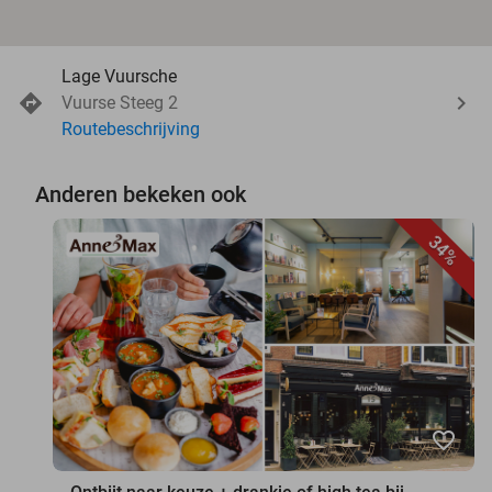
Lage Vuursche
Vuurse Steeg 2
Routebeschrijving
Anderen bekeken ook
34%
favorite_border