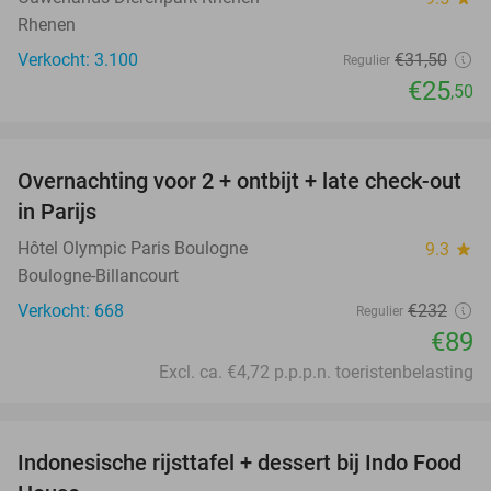
Rhenen
Verkocht: 3.100
€31
,50
Regulier
€25
,50
favorite_border
Overnachting voor 2 + ontbijt + late check-out
62%
in Parijs
Hôtel Olympic Paris Boulogne
9.3
star
Boulogne-Billancourt
Verkocht: 668
€232
Regulier
€89
Excl. ca. €4,72 p.p.p.n. toeristenbelasting
favorite_border
Indonesische rijsttafel + dessert bij Indo Food
38%