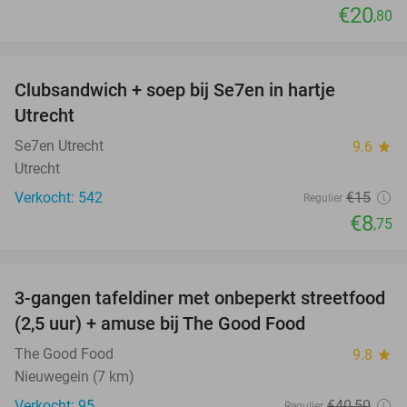
€20
,80
favorite_border
Clubsandwich + soep bij Se7en in hartje
42%
Utrecht
Se7en Utrecht
9.6
star
Utrecht
Verkocht: 542
€15
Regulier
€8
,75
favorite_border
3-gangen tafeldiner met onbeperkt streetfood
51%
(2,5 uur) + amuse bij The Good Food
The Good Food
9.8
star
Nieuwegein (7 km)
Verkocht: 95
€40
,50
Regulier