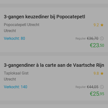
favorite_border
3-gangen keuzediner bij Popocatepetl
36%
Popocatepetl Utrecht
9.2
star
Utrecht
Verkocht: 80
€36
,70
Regulier
€23
,50
favorite_border
3-gangendiner à la carte aan de Vaartsche Rijn
41%
Taplokaal Gist
9.8
star
Utrecht
Verkocht: 140
€44
,05
Regulier
€25
,95
favorite_border