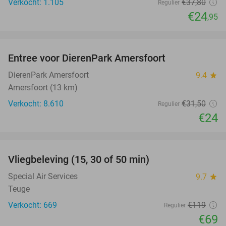
Verkocht: 1.105
€37
,80
Regulier
€24
,95
favorite_border
Entree voor DierenPark Amersfoort
24%
DierenPark Amersfoort
9.4
star
Amersfoort (13 km)
Verkocht: 8.610
€31
,50
Regulier
€24
favorite_border
Vliegbeleving (15, 30 of 50 min)
42%
Special Air Services
9.7
star
Teuge
Verkocht: 669
€119
Regulier
€69