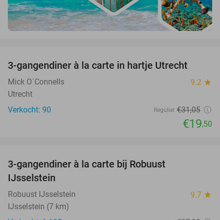
favorite_border
3-gangendiner à la carte in hartje Utrecht
37%
Mick O´Connells
9.2
star
Utrecht
Verkocht: 90
€31
,05
Regulier
€19
,50
favorite_border
3-gangendiner à la carte bij Robuust
34%
IJsselstein
Robuust IJsselstein
9.7
star
IJsselstein (7 km)