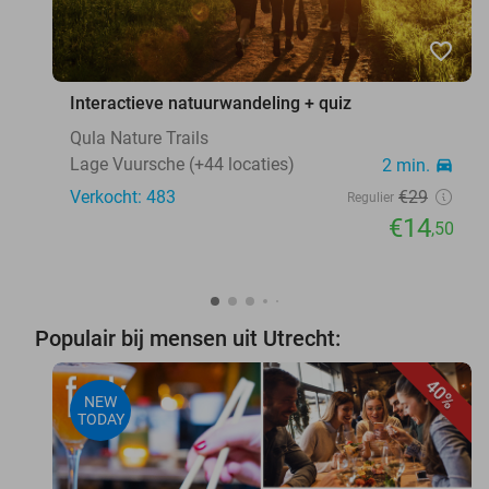
favorite_border
Interactieve natuurwandeling + quiz
Qula Nature Trails
Lage Vuursche (+44 locaties)
2 min.
directions_car
Verkocht: 483
€29
Regulier
€14
,50
Populair bij mensen uit Utrecht:
40%
NEW
TODAY