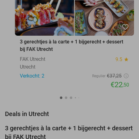
favorite_border
3 gerechtjes à la carte + 1 bijgerecht + dessert
bij FAK Utrecht
FAK Utrecht
9.5
star
Utrecht
Verkocht: 2
€37
,25
Regulier
€22
,50
favorite_border
Deals in Utrecht
3 gerechtjes à la carte + 1 bijgerecht + dessert
40%
NEW
bij FAK Utrecht
TODAY