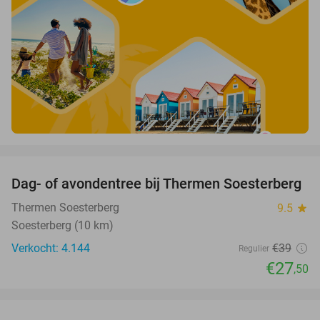
favorite_border
Dag- of avondentree bij Thermen Soesterberg
29%
Thermen Soesterberg
9.5
star
Soesterberg (10 km)
Verkocht: 4.144
€39
Regulier
€27
,50
favorite_border