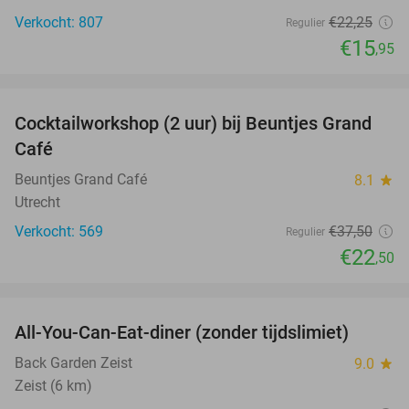
Verkocht: 807
€22
,25
Regulier
€15
,95
favorite_border
Cocktailworkshop (2 uur) bij Beuntjes Grand
40%
Café
Beuntjes Grand Café
8.1
star
Utrecht
Verkocht: 569
€37
,50
Regulier
€22
,50
favorite_border
All-You-Can-Eat-diner (zonder tijdslimiet)
37%
Back Garden Zeist
9.0
star
Zeist (6 km)