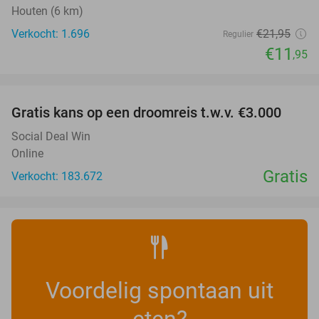
Houten (6 km)
Verkocht: 1.696
€21
,95
Regulier
€11
,95
favorite_border
Gratis kans op een droomreis t.w.v. €3.000
Social Deal Win
Online
Gratis
Verkocht: 183.672
Voordelig spontaan uit
eten?