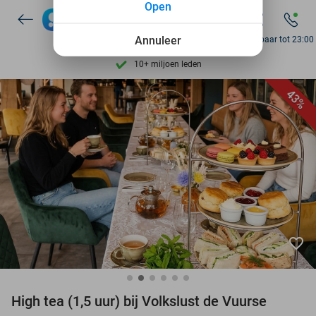
Open
7 dagen per week beschikbaar
10+ miljoen leden
Annuleer
Bereikbaar tot 23:00
9,4
op basis van
205.983 reviews
Ontdek 15.000+ deals
43%
7 dagen per week beschikbaar
10+ miljoen leden
favorite_border
High tea (1,5 uur) bij Volkslust de Vuurse