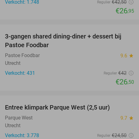
Verkocht: 1.748
€42
,50
Regulier
€26
,95
favorite_border
3-gangen shared dining-diner + dessert bij
37%
Pastoe Foodbar
Pastoe Foodbar
9.6
star
Utrecht
Verkocht: 431
€42
Regulier
€26
,50
favorite_border
Entree klimpark Parque West (2,5 uur)
15%
Parque West
9.7
star
Utrecht
Verkocht: 3.778
€24
,50
Regulier