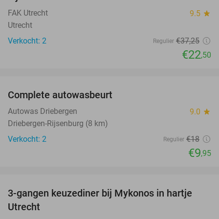
FAK Utrecht
9.5
star
Utrecht
Verkocht: 2
€37
,25
Regulier
€22
,50
favorite_border
Complete autowasbeurt
45%
NEW
TODAY
Autowas Driebergen
9.0
star
Driebergen-Rijsenburg (8 km)
Verkocht: 2
€18
Regulier
€9
,95
favorite_border
3-gangen keuzediner bij Mykonos in hartje
42%
Utrecht