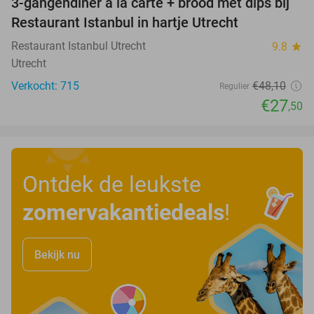
3-gangendiner à la carte + brood met dips bij
43%
Restaurant Istanbul in hartje Utrecht
Restaurant Istanbul Utrecht
9.8
star
Utrecht
Verkocht: 715
€48
,10
Regulier
€27
,50
Ontdek de leukste
zomervakantiedeals
!
Bekijk nu