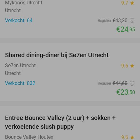
Mykonos Utrecht
9.7
star
Utrecht
Verkocht: 64
€43
,20
Regulier
€24
,95
favorite_border
Shared dining-diner bij Se7en Utrecht
47%
Se7en Utrecht
9.6
star
Utrecht
Verkocht: 832
€44
,60
Regulier
€23
,50
favorite_border
Entree Bounce Valley (2 uur) + sokken +
46%
verkoelende slush puppy
Bounce Valley Houten
9.6
star