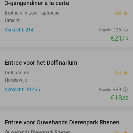
3-gangendiner à la carte
39%
Brothers In Law Taphouse
8.8
star
Utrecht
Verkocht: 214
€35
Regulier
€21
,50
favorite_border
Entree voor het Dolfinarium
36%
Dolfinarium
8.5
star
Harderwijk
Verkocht: 20.436
€29
Regulier
€18
,50
favorite_border
Entree voor Ouwehands Dierenpark Rhenen
19%
Ouwehands Dierenpark Rhenen
9.5
star