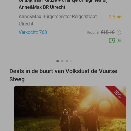
Ontbijt naar keuze + drankje of high tea bij
Anne&Max BR Utrecht
Anne&Max Burgemeester Reigerstraat
9.5
star
Utrecht
Verkocht: 763
€15
,10
Regulier
€9
,95
Deals in de buurt van Volkslust de Vuurse
Steeg
50%