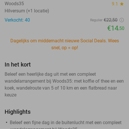
Woods35
9.1
star
Hilversum (+1 locatie)
Verkocht: 40
€22
,50
Regulier
€14
,50
Dagelijks om middernacht nieuwe Social Deals. Wees
snel, op = op!
In het kort
Beleef een heerlijke dag uit met een compleet
wandelarrangement bij Woods35: met koffie of thee en een
koek, wandelroute van 5 of 10 km en een flatbread naar
keuze
Highlights
Beleef een fijne dag in de buitenlucht met een compleet