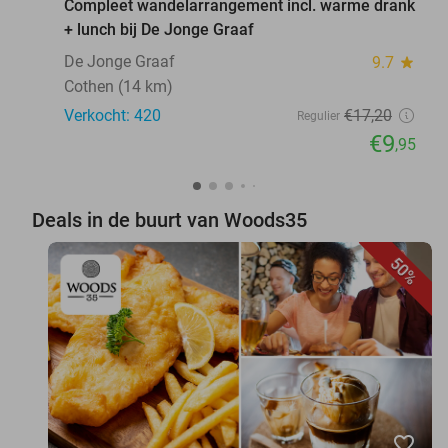
Compleet wandelarrangement incl. warme drank
+ lunch bij De Jonge Graaf
De Jonge Graaf
9.7
star
Cothen (14 km)
Verkocht: 420
€17
,20
Regulier
€9
,95
Deals in de buurt van Woods35
50%
favorite_border