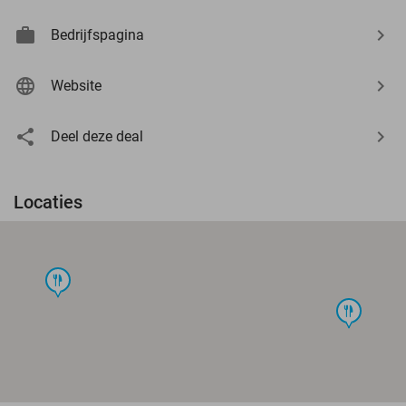
Bedrijfspagina
Website
Deel deze deal
Locaties
food
food