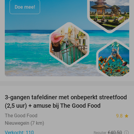
Doe mee!
favorite_border
3-gangen tafeldiner met onbeperkt streetfood
51%
(2,5 uur) + amuse bij The Good Food
The Good Food
9.8
star
Nieuwegein (7 km)
Verkocht: 110
€40
,50
Regulier