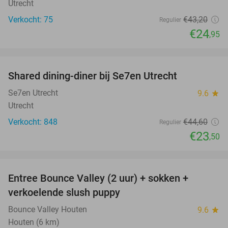
Utrecht
Verkocht: 75
€43
,20
Regulier
€24
,95
favorite_border
Shared dining-diner bij Se7en Utrecht
47%
Se7en Utrecht
9.6
star
Utrecht
Verkocht: 848
€44
,60
Regulier
€23
,50
favorite_border
Entree Bounce Valley (2 uur) + sokken +
46%
verkoelende slush puppy
Bounce Valley Houten
9.6
star
Houten (6 km)