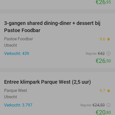
€26
,95
favorite_border
3-gangen shared dining-diner + dessert bij
37%
Pastoe Foodbar
Pastoe Foodbar
9.6
star
Utrecht
Verkocht: 439
€42
Regulier
€26
,50
favorite_border
Entree klimpark Parque West (2,5 uur)
15%
Parque West
9.7
star
Utrecht
Verkocht: 3.797
€24
,50
Regulier
€20
,80