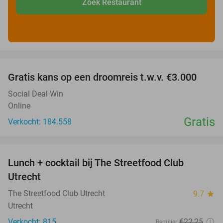
Zoek Restaurant
favorite_border
Gratis kans op een droomreis t.w.v. €3.000
Social Deal Win
Online
Gratis
Verkocht: 184.558
favorite_border
Lunch + cocktail bij The Streetfood Club
28%
Utrecht
The Streetfood Club Utrecht
9.7
star
Utrecht
Verkocht: 815
€22
,25
Regulier