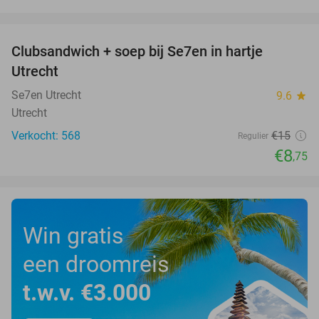
favorite_border
Clubsandwich + soep bij Se7en in hartje
42%
Utrecht
Se7en Utrecht
9.6
star
Utrecht
Verkocht: 568
€15
Regulier
€8
,75
Win gratis
een droomreis
t.w.v. €3.000