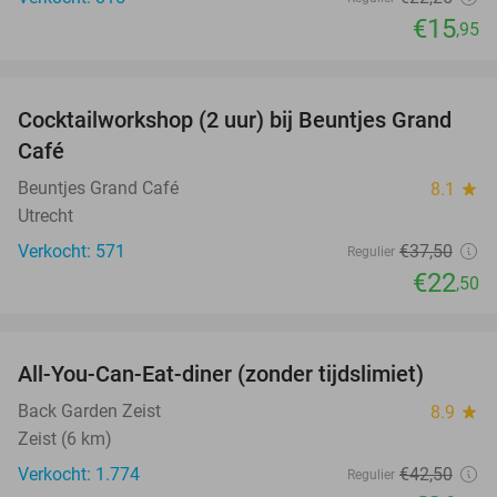
€15
,95
favorite_border
Cocktailworkshop (2 uur) bij Beuntjes Grand
40%
Café
Beuntjes Grand Café
8.1
star
Utrecht
Verkocht: 571
€37
,50
Regulier
€22
,50
favorite_border
All-You-Can-Eat-diner (zonder tijdslimiet)
37%
Back Garden Zeist
8.9
star
Zeist (6 km)
Verkocht: 1.774
€42
,50
Regulier