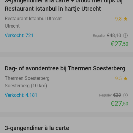
3-gangendiner à la carte + brood met dips bij
43%
Restaurant Istanbul in hartje Utrecht
Restaurant Istanbul Utrecht
9.8
star
Utrecht
Verkocht: 721
€48
,10
Regulier
€27
,50
favorite_border
Dag- of avondentree bij Thermen Soesterberg
29%
Thermen Soesterberg
9.5
star
Soesterberg (10 km)
Verkocht: 4.181
€39
Regulier
€27
,50
favorite_border
3-gangendiner à la carte
39%