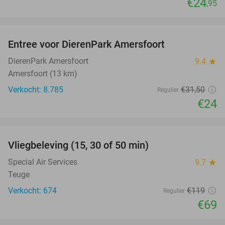
€24
,95
favorite_border
Entree voor DierenPark Amersfoort
24%
DierenPark Amersfoort
9.4
star
Amersfoort (13 km)
Verkocht: 8.785
€31
,50
Regulier
€24
favorite_border
Vliegbeleving (15, 30 of 50 min)
42%
Special Air Services
9.7
star
Teuge
Verkocht: 674
€119
Regulier
€69
favorite_border