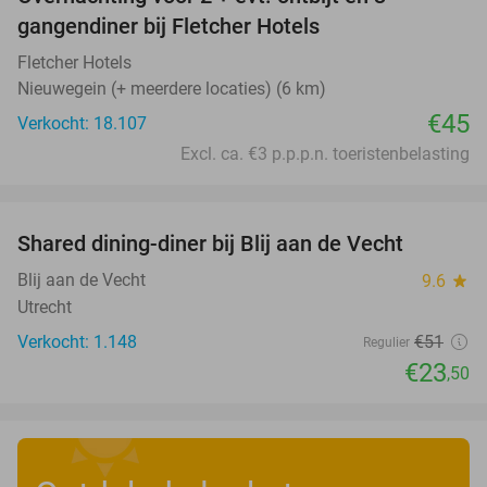
gangendiner bij Fletcher Hotels
Fletcher Hotels
Nieuwegein (+ meerdere locaties) (6 km)
€45
Verkocht: 18.107
Excl. ca. €3 p.p.p.n. toeristenbelasting
favorite_border
Shared dining-diner bij Blij aan de Vecht
54%
Blij aan de Vecht
9.6
star
Utrecht
Verkocht: 1.148
€51
Regulier
€23
,50