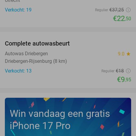
Utrecht
Verkocht: 19
€37
,25
Regulier
€22
,50
favorite_border
Complete autowasbeurt
45%
NEW
TODAY
Autowas Driebergen
9.0
star
Driebergen-Rijsenburg (8 km)
Verkocht: 13
€18
Regulier
€9
,95
Win vandaag een gratis
iPhone 17 Pro