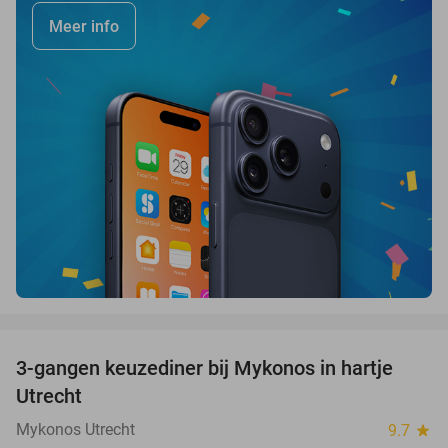
Meer info
favorite_border
3-gangen keuzediner bij Mykonos in hartje
42%
Utrecht
Mykonos Utrecht
9.7
star