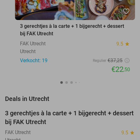
favorite_border
3 gerechtjes à la carte + 1 bijgerecht + dessert
bij FAK Utrecht
FAK Utrecht
9.5
star
Utrecht
Verkocht: 19
€37
,25
Regulier
€22
,50
favorite_border
Deals in Utrecht
3 gerechtjes à la carte + 1 bijgerecht + dessert
40%
NEW
bij FAK Utrecht
TODAY
FAK Utrecht
9.5
star