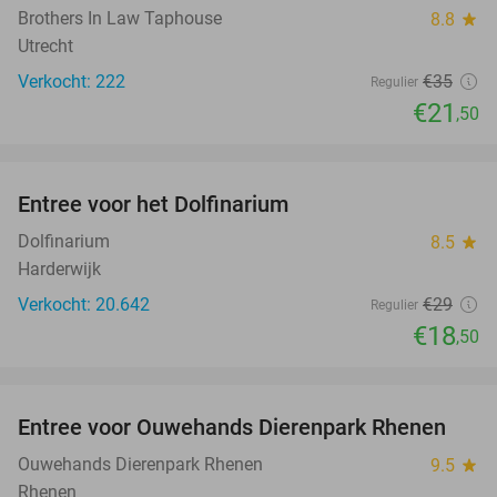
Brothers In Law Taphouse
8.8
star
Utrecht
Verkocht: 222
€35
Regulier
€21
,50
favorite_border
Entree voor het Dolfinarium
36%
Dolfinarium
8.5
star
Harderwijk
Verkocht: 20.642
€29
Regulier
€18
,50
favorite_border
Entree voor Ouwehands Dierenpark Rhenen
19%
Ouwehands Dierenpark Rhenen
9.5
star
Rhenen