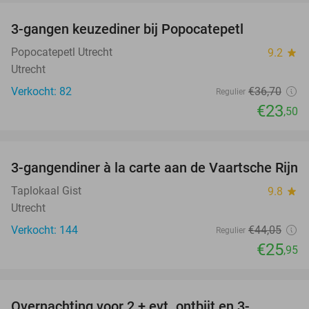
3-gangen keuzediner bij Popocatepetl
36%
Popocatepetl Utrecht
9.2
star
Utrecht
Verkocht: 82
€36
,70
Regulier
€23
,50
favorite_border
3-gangendiner à la carte aan de Vaartsche Rijn
41%
Taplokaal Gist
9.8
star
Utrecht
Verkocht: 144
€44
,05
Regulier
€25
,95
favorite_border
Overnachting voor 2 + evt. ontbijt en 3-