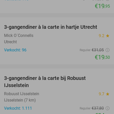
€19
,95
favorite_border
3-gangendiner à la carte in hartje Utrecht
37%
Mick O´Connells
9.2
star
Utrecht
Verkocht: 96
€31
,05
Regulier
€19
,50
favorite_border
3-gangendiner à la carte bij Robuust
34%
IJsselstein
Robuust IJsselstein
9.7
star
IJsselstein (7 km)
Verkocht: 1.111
€37
,80
Regulier