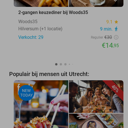
2-gangen keuzediner bij Woods35
Woods35
9.1
star
Hilversum (+1 locatie)
9 min.
directions_walk
Verkocht: 29
€30
Regulier
€14
,95
Populair bij mensen uit Utrecht:
40%
NEW
TODAY