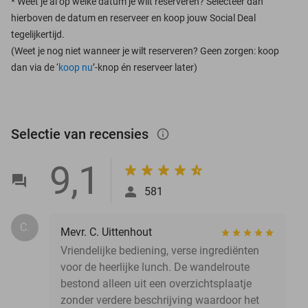
*
Weet je al op welke datum je wilt reserveren? Selecteer dan
hierboven de datum en reserveer en koop jouw Social Deal
tegelijkertijd.
(Weet je nog niet wanneer je wilt reserveren? Geen zorgen: koop
dan via de ‘
koop nu
’-knop én reserveer later)
Selectie van recensies
info_outlined
9,1
581
C.
Mevr. C. Uittenhout
Vriendelijke bediening, verse ingrediënten
voor de heerlijke lunch. De wandelroute
bestond alleen uit een overzichtsplaatje
zonder verdere beschrijving waardoor het