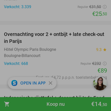
Verkocht: 3.339
€31
,50
Regulier
€25
,50
favorite_border
Overnachting voor 2 + ontbijt + late check-out
62%
in Parijs
Hôtel Olympic Paris Boulogne
9.3
star
Boulogne-Billancourt
Verkocht: 668
€232
Regulier
€89
Excl. ca. €4,72 p.p.p.n. toeristenbelasting
close
OPEN IN APP
favorite_border
Indonesische rijsttafel + dessert bij Indo Food
38%
€14
shopping_cart
Koop nu
House
,50