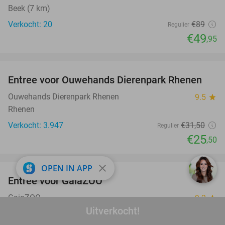
Beek (7 km)
Verkocht: 20
€89
Regulier
€49
,95
favorite_border
Entree voor Ouwehands Dierenpark Rhenen
19%
Ouwehands Dierenpark Rhenen
9.5
star
Rhenen
Verkocht: 3.947
€31
,50
Regulier
€25
,50
favorite_border
close
OPEN IN APP
Entree voor GaiaZOO
14%
GaiaZOO
9.2
star
Uitverkocht!
Kerkrade (12 km)