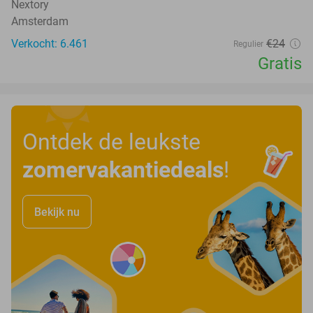
Nextory
Amsterdam
Verkocht: 6.461
€24
Regulier
Gratis
Ontdek de leukste
zomervakantiedeals
!
Bekijk nu