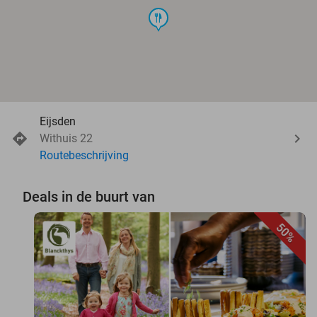
food
Eijsden
Withuis 22
Routebeschrijving
Deals in de buurt van
50%