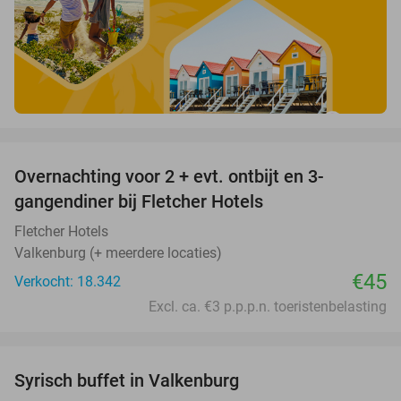
favorite_border
Overnachting voor 2 + evt. ontbijt en 3-
gangendiner bij Fletcher Hotels
Fletcher Hotels
Valkenburg (+ meerdere locaties)
€45
Verkocht: 18.342
Excl. ca. €3 p.p.p.n. toeristenbelasting
favorite_border
Syrisch buffet in Valkenburg
20%