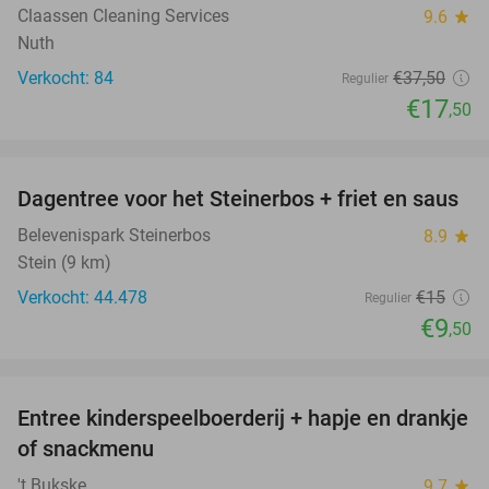
Claassen Cleaning Services
9.6
star
Nuth
Verkocht: 84
€37
,50
Regulier
€17
,50
favorite_border
Dagentree voor het Steinerbos + friet en saus
37%
Belevenispark Steinerbos
8.9
star
Stein (9 km)
Verkocht: 44.478
€15
Regulier
€9
,50
favorite_border
Entree kinderspeelboerderij + hapje en drankje
24%
of snackmenu
't Bukske
9.7
star