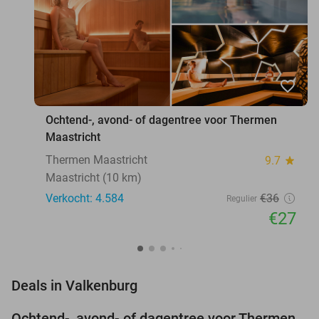
favorite_border
Ochtend-, avond- of dagentree voor Thermen
Maastricht
Thermen Maastricht
9.7
star
Maastricht (10 km)
Verkocht: 4.584
€36
Regulier
€27
favorite_border
Deals in Valkenburg
Ochtend-, avond- of dagentree voor Thermen