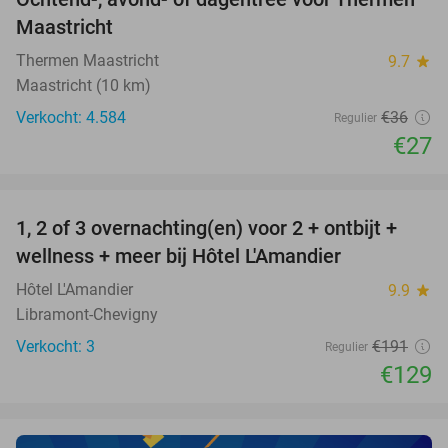
25%
Maastricht
Thermen Maastricht
9.7
star
Maastricht (10 km)
Verkocht: 4.584
€36
Regulier
€27
favorite_border
1, 2 of 3 overnachting(en) voor 2 + ontbijt +
32%
NEW
wellness + meer bij Hôtel L'Amandier
TODAY
Hôtel L'Amandier
9.9
star
Libramont-Chevigny
Verkocht: 3
€191
Regulier
€129