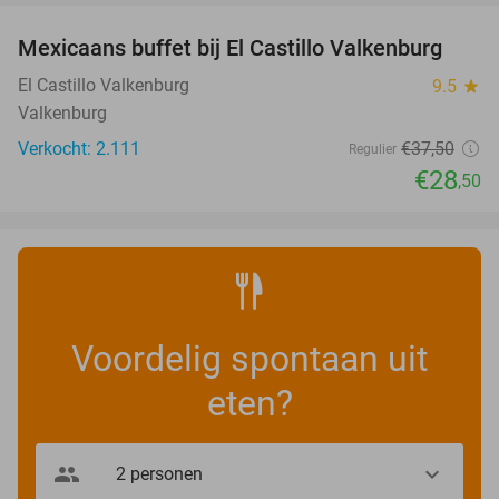
Mexicaans buffet bij El Castillo Valkenburg
24%
El Castillo Valkenburg
9.5
star
Valkenburg
Verkocht: 2.111
€37
,50
Regulier
€28
,50
Voordelig spontaan uit
eten?