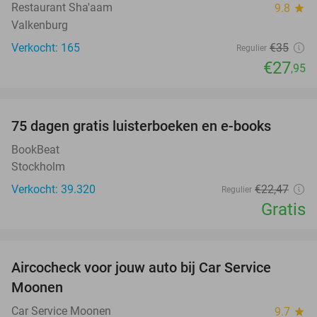
Restaurant Sha'aam
9.8
star
Valkenburg
Verkocht: 165
€35
Regulier
€27
,95
favorite_border
100%
75 dagen gratis luisterboeken en e-books
BookBeat
Stockholm
Verkocht: 39.320
€22
,47
Regulier
Gratis
favorite_border
Aircocheck voor jouw auto bij Car Service
44%
Moonen
Car Service Moonen
9.7
star