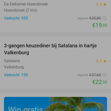
De Eetkamer Hoensbroek
9.3
star
Hoensbroek (7 km)
Verkocht: 950
€35
,80
Regulier
€19
,95
favorite_border
3-gangen keuzediner bij Satalana in hartje
40%
Valkenburg
Satalana
8.3
star
Valkenburg
Verkocht: 190
€37
,65
Regulier
€22
,50
Win gratis