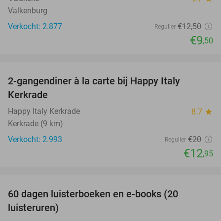
Valkenburg
Verkocht: 2.877
€12
,50
Regulier
€9
,50
favorite_border
2-gangendiner à la carte bij Happy Italy
35%
Kerkrade
Happy Italy Kerkrade
8.7
star
Kerkrade (9 km)
Verkocht: 2.993
€20
Regulier
€12
,95
favorite_border
100%
60 dagen luisterboeken en e-books (20
luisteruren)