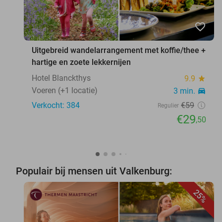
favorite_border
Uitgebreid wandelarrangement met koffie/thee +
hartige en zoete lekkernijen
Hotel Blanckthys
9.9
star
Voeren (+1 locatie)
3 min.
directions_car
Verkocht: 384
€59
Regulier
€29
,50
Populair bij mensen uit Valkenburg:
25%