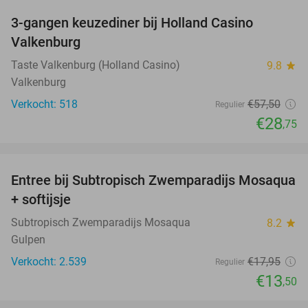
3-gangen keuzediner bij Holland Casino
50%
Valkenburg
Taste Valkenburg (Holland Casino)
9.8
star
Valkenburg
Verkocht: 518
€57
,50
Regulier
€28
,75
favorite_border
Entree bij Subtropisch Zwemparadijs Mosaqua
25%
+ softijsje
Subtropisch Zwemparadijs Mosaqua
8.2
star
Gulpen
Verkocht: 2.539
€17
,95
Regulier
€13
,50
favorite_border