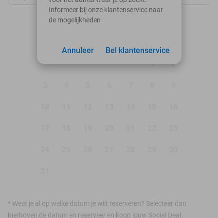
Informeer bij onze klantenservice naar
de mogelijkheden
augustus 2026
Ma
Di
Wo
Do
Vr
Za
Zo
Annuleer
Bel klantenservice
1
2
3
4
5
6
7
8
9
10
11
12
13
14
15
16
17
18
19
20
21
22
23
24
25
26
27
28
29
30
31
*
Weet je al op welke datum je wilt reserveren? Selecteer dan
hierboven de datum en reserveer en koop jouw Social Deal