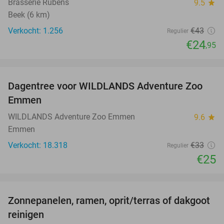
Brasserie Rubens
9.5
star
Beek (6 km)
Verkocht: 1.256
€43
Regulier
€24
,95
favorite_border
Dagentree voor WILDLANDS Adventure Zoo
24%
Emmen
WILDLANDS Adventure Zoo Emmen
9.6
star
Emmen
Verkocht: 18.318
€33
Regulier
€25
favorite_border
Zonnepanelen, ramen, oprit/terras of dakgoot
53%
reinigen