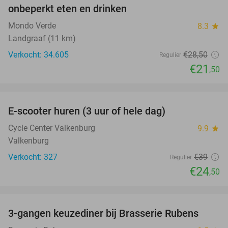
onbeperkt eten en drinken
Mondo Verde
8.3
star
Landgraaf (11 km)
Verkocht: 34.605
€28
,50
Regulier
€21
,50
favorite_border
E-scooter huren (3 uur of hele dag)
37%
Cycle Center Valkenburg
9.9
star
Valkenburg
Verkocht: 327
€39
Regulier
€24
,50
favorite_border
3-gangen keuzediner bij Brasserie Rubens
42%