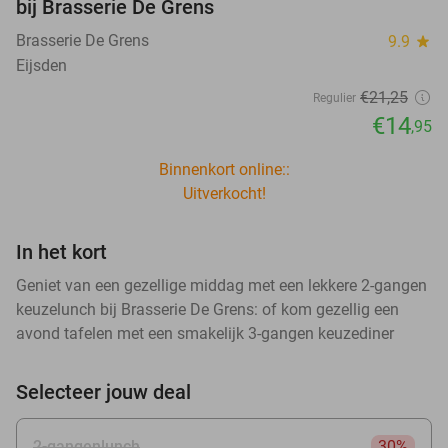
bij Brasserie De Grens
Brasserie De Grens
9.9
star
Eijsden
€21
,25
Regulier
€14
,95
Binnenkort online::
Uitverkocht!
In het kort
Geniet van een gezellige middag met een lekkere 2-gangen
keuzelunch bij Brasserie De Grens: of kom gezellig een
avond tafelen met een smakelijk 3-gangen keuzediner
Selecteer jouw deal
2-gangenlunch
30%