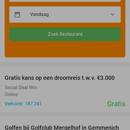
Zoek Restaurant
favorite_border
Gratis kans op een droomreis t.w.v. €3.000
Social Deal Win
Online
Gratis
Verkocht: 187.241
favorite_border
Golfen bij Golfclub Mergelhof in Gemmenich
46%