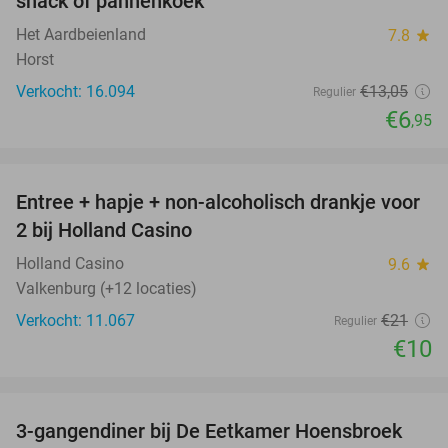
snack of pannenkoek
Het Aardbeienland
7.8
star
Horst
Verkocht: 16.094
€13
,05
Regulier
€6
,95
favorite_border
Entree + hapje + non-alcoholisch drankje voor
52%
2 bij Holland Casino
Holland Casino
9.6
star
Valkenburg (+12 locaties)
Verkocht: 11.067
€21
Regulier
€10
favorite_border
3-gangendiner bij De Eetkamer Hoensbroek
44%