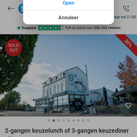
Open
7 dagen per week beschikbaar
10+ miljoen leden
Annuleer
Bereikbaar tot 21:00
9,4
op basis van
206.265 reviews
Ontdek 15.000+ deals
30%
SOLD
7 dagen per week beschikbaar
OUT
10+ miljoen leden
favorite_border
2-gangen keuzelunch of 3-gangen keuzediner