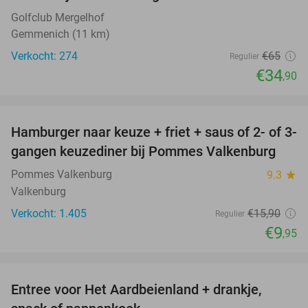
Golfclub Mergelhof
Gemmenich (11 km)
Verkocht: 274
€65
Regulier
€34
,90
favorite_border
Hamburger naar keuze + friet + saus of 2- of 3-
37%
gangen keuzediner bij Pommes Valkenburg
Pommes Valkenburg
9.3
star
Valkenburg
Verkocht: 1.405
€15
,90
Regulier
€9
,95
favorite_border
Entree voor Het Aardbeienland + drankje,
47%