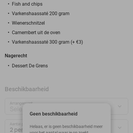
Fish and chips
Varkenshaassaté 200 gram
Wienerschnitzel
Camembert uit de oven
Varkenshaassaté 300 gram (+ €3)
Nagerecht
Dessert De Grens
Beschikbaarheid
Arrangement
Selecteer jouw deal
Geen beschikbaarheid
Aantal personen:
Helaas, er is geen beschikbaarheid meer
2 personen
voor het aantal waar je op zoekt.