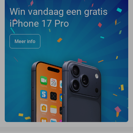
Win vandaag een gratis
iPhone 17 Pro
Meer info
favorite_border