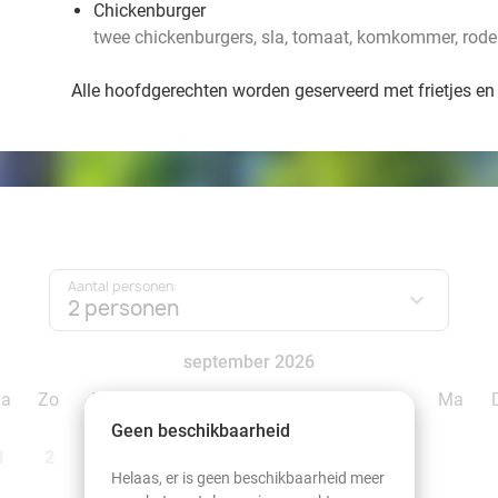
Chickenburger
twee chickenburgers, sla, tomaat, komkommer, rode 
Alle hoofdgerechten worden geserveerd met frietjes en
Aantal personen:
2 personen
september 2026
Za
Zo
Ma
Di
Wo
Do
Vr
Za
Zo
Ma
Geen beschikbaarheid
1
2
1
2
3
4
5
6
Helaas, er is geen beschikbaarheid meer