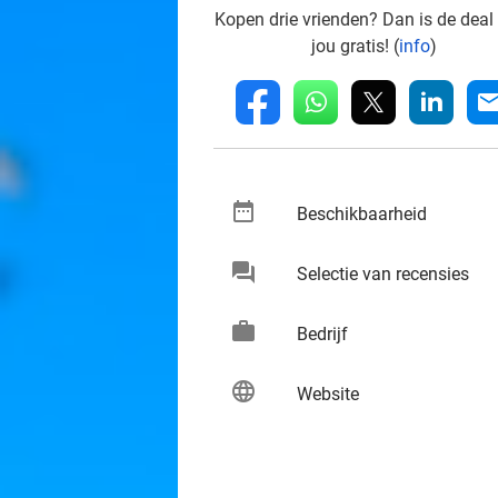
Kopen drie vrienden? Dan is de deal
jou gratis! (
info
)
whatsapp
linkedin
fb
mai
date_range
keybo
Beschikbaarheid
chat
keybo
Selectie van recensies
work
keybo
Bedrijf
language
keybo
Website