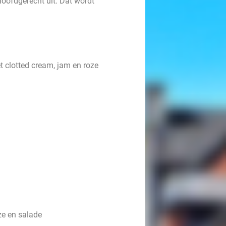
hoofdgerecht uit. Dat wordt
t clotted cream, jam en roze
ze en salade