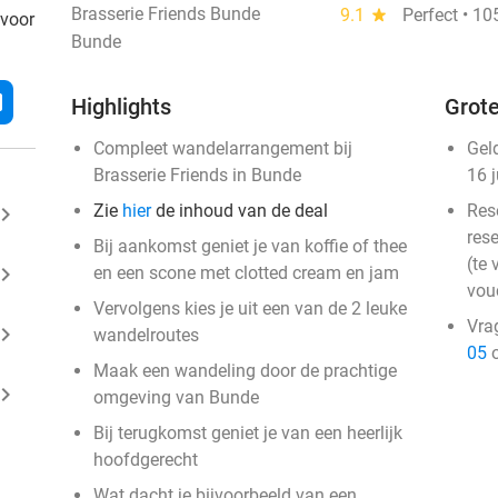
Brasserie Friends Bunde
9.1
star
Perfect • 1
 voor
Bunde
l
Highlights
Grote
Compleet wandelarrangement bij
Gel
Brasserie Friends in Bunde
16 
Zie
hier
de inhoud van de deal
Res
ard_arrow_right
rese
Bij aankomst geniet je van koffie of thee
(te 
ard_arrow_right
en een scone met clotted cream en jam
vou
Vervolgens kies je uit een van de 2 leuke
Vra
ard_arrow_right
wandelroutes
05
o
Maak een wandeling door de prachtige
ard_arrow_right
omgeving van Bunde
Bij terugkomst geniet je van een heerlijk
hoofdgerecht
Wat dacht je bijvoorbeeld van een