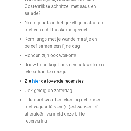
Oostenrijkse schnitzel met saus en
salade?
Neem plaats in het gezellige restaurant
met een echt huiskamergevoel
Kom langs met je wandelmaatje en
beleef samen een fijne dag
Honden zijn ook welkom!
Jouw hond krijgt ook een bak water en
lekker hondenkoekje
Zie
hier
de lovende recensies
Ook geldig op zaterdag!
Uiteraard wordt er rekening gehouden
met vegetariërs en (di)eetwensen of
allergieën, vermeld deze bij je
reservering