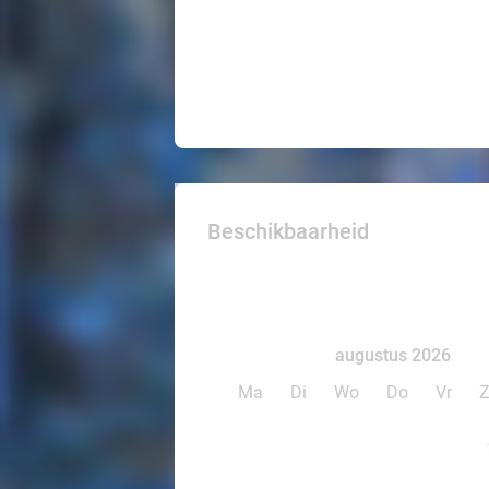
Beschikbaarheid
augustus 2026
Ma
Di
Wo
Do
Vr