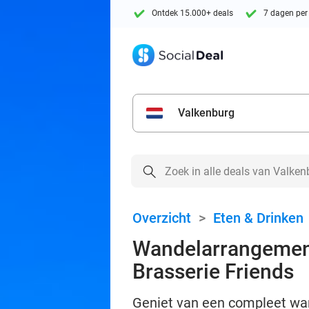
Ontdek 15.000+ deals
7 dagen per
Valkenburg
Overzicht
>
Eten & Drinken
Wandelarrangement 
Brasserie Friends
Geniet van een compleet wan