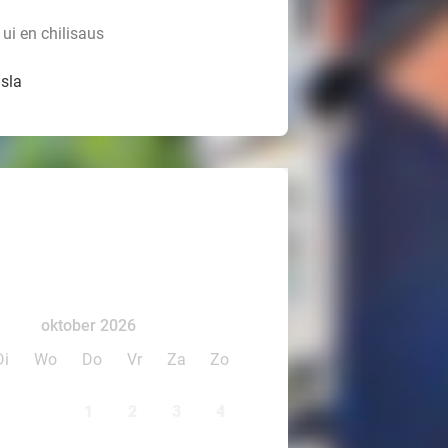
ui en chilisaus
 sla
oktober 2026
Di
Wo
Do
Vr
Za
Zo
1
2
3
4