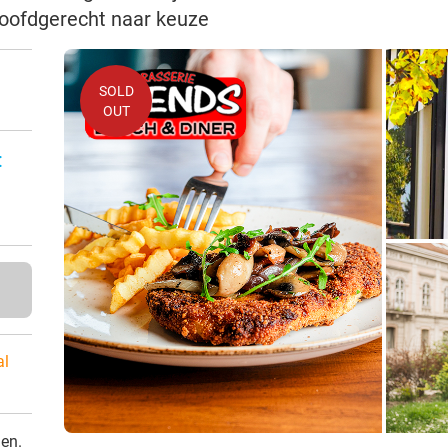
hoofdgerecht naar keuze
SOLD
OUT
:
al
den.