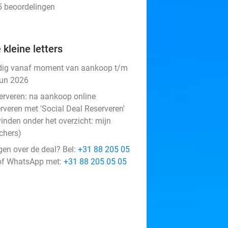
05 beoordelingen
 kleine letters
dig vanaf moment van aankoop t/m
jun 2026
erveren:
na aankoop online
rveren met 'Social Deal Reserveren'
vinden onder het overzicht:
mijn
chers
)
gen over de deal? Bel:
+31 88 205 05
f WhatsApp met:
+31 88 205 05 05