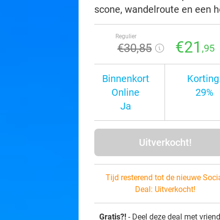
scone, wandelroute en een 
Regulier
€21
€30
,85
,95
Binnenkort
Korting
Online
29%
Ja
Uitverkocht!
Tijd resterend tot de nieuwe Soci
Deal:
Uitverkocht!
Gratis?!
- Deel deze deal met vrien