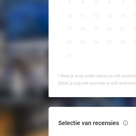
3
4
5
6
7
10
11
12
13
14
1
17
18
19
20
21
2
24
25
26
27
28
2
31
*
Weet je al op welke datum je wilt reserve
(Weet je nog niet wanneer je wilt reserver
Selectie van recensies
info_outlined