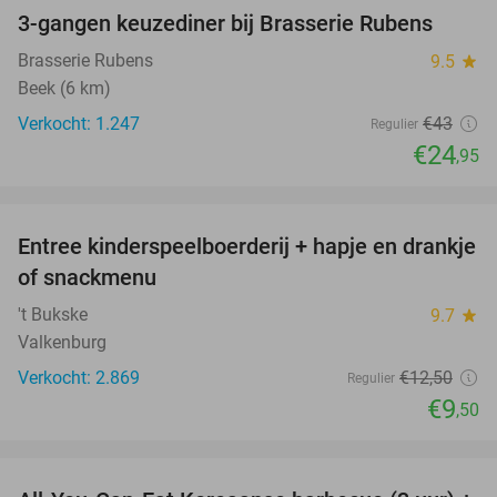
3-gangen keuzediner bij Brasserie Rubens
42%
Brasserie Rubens
9.5
star
Beek (6 km)
Verkocht: 1.247
€43
Regulier
€24
,95
favorite_border
Entree kinderspeelboerderij + hapje en drankje
24%
of snackmenu
't Bukske
9.7
star
Valkenburg
Verkocht: 2.869
€12
,50
Regulier
€9
,50
favorite_border