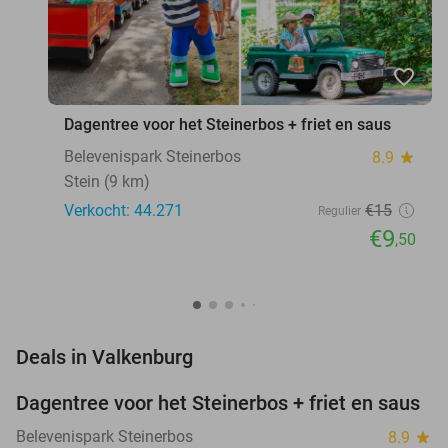
favorite_border
Dagentree voor het Steinerbos + friet en saus
Belevenispark Steinerbos
8.9
star
Stein (9 km)
Verkocht: 44.271
€15
Regulier
€9
,50
favorite_border
Deals in Valkenburg
Dagentree voor het Steinerbos + friet en saus
37%
Belevenispark Steinerbos
8.9
star