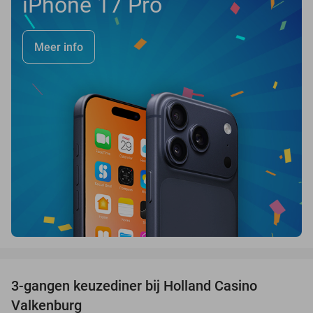
iPhone 17 Pro
Meer info
favorite_border
3-gangen keuzediner bij Holland Casino
50%
Valkenburg