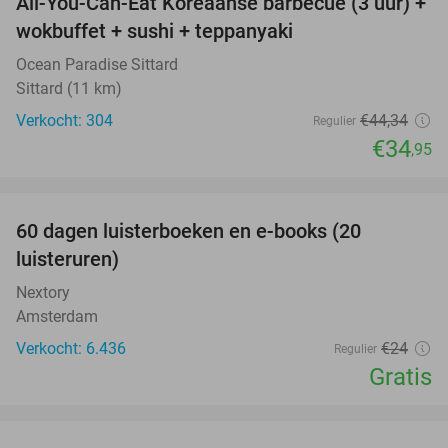
All-You-Can-Eat Koreaanse barbecue (3 uur) +
21%
wokbuffet + sushi + teppanyaki
Ocean Paradise Sittard
Sittard (11 km)
Verkocht: 304
€44
,34
Regulier
€34
,95
favorite_border
100%
60 dagen luisterboeken en e-books (20
luisteruren)
Nextory
Amsterdam
Verkocht: 6.436
€24
Regulier
Gratis
favorite_border