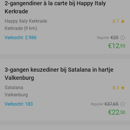
2-gangendiner à la carte bij Happy Italy
35%
Kerkrade
Happy Italy Kerkrade
8.7
star
Kerkrade (9 km)
Verkocht: 2.986
€20
Regulier
€12
,95
favorite_border
3-gangen keuzediner bij Satalana in hartje
40%
Valkenburg
Satalana
8.3
star
Valkenburg
Verkocht: 183
€37
,65
Regulier
€22
,50
favorite_border