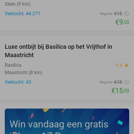
Stein (9 km)
Verkocht: 44.271
€15
Regulier
€9
,50
favorite_border
Luxe ontbijt bij Basilica op het Vrijthof in
14%
NEW
Maastricht
TODAY
Basilica
9.8
star
Maastricht (8 km)
Verkocht: 43
€18
Regulier
€15
,50
Win vandaag een gratis