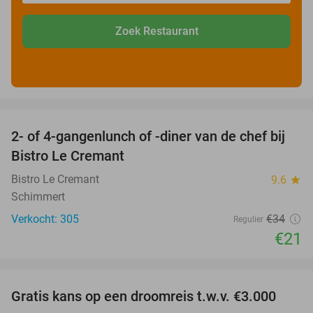
Zoek Restaurant
favorite_border
2- of 4-gangenlunch of -diner van de chef bij
38%
Bistro Le Cremant
Bistro Le Cremant
9.6
star
Schimmert
Verkocht: 305
€34
Regulier
€21
favorite_border
Gratis kans op een droomreis t.w.v. €3.000