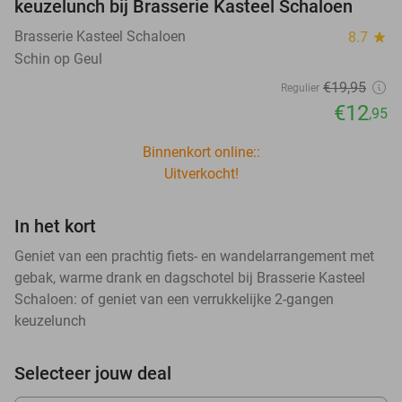
keuzelunch bij Brasserie Kasteel Schaloen
Brasserie Kasteel Schaloen
8.7
star
Schin op Geul
€19
,95
Regulier
€12
,95
Binnenkort online::
Uitverkocht!
In het kort
Geniet van een prachtig fiets- en wandelarrangement met
gebak, warme drank en dagschotel bij Brasserie Kasteel
Schaloen: of geniet van een verrukkelijke 2-gangen
keuzelunch
Selecteer jouw deal