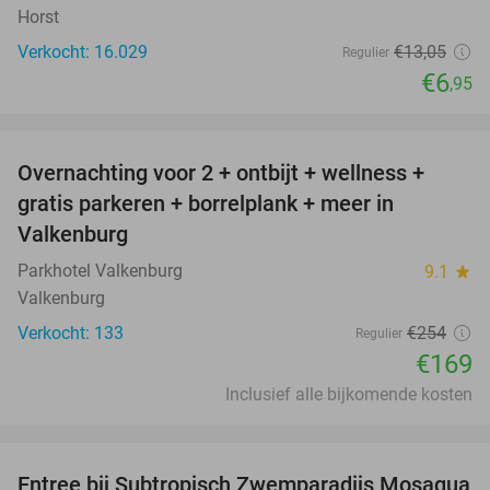
Horst
Verkocht: 16.029
€13
,05
Regulier
€6
,95
favorite_border
Overnachting voor 2 + ontbijt + wellness +
33%
gratis parkeren + borrelplank + meer in
Valkenburg
Parkhotel Valkenburg
9.1
star
Valkenburg
Verkocht: 133
€254
Regulier
€169
Inclusief alle bijkomende kosten
favorite_border
Entree bij Subtropisch Zwemparadijs Mosaqua