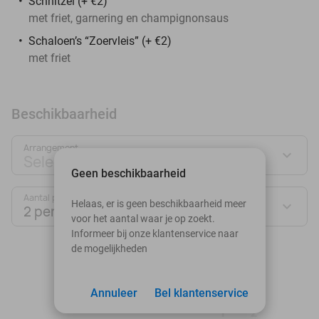
Schnitzel (+ €2)
met friet, garnering en champignonsaus
Schaloen’s “Zoervleis” (+ €2)
met friet
Beschikbaarheid
Arrangement
Selecteer jouw deal
Geen beschikbaarheid
Aantal personen:
Helaas, er is geen beschikbaarheid meer
2 personen
voor het aantal waar je op zoekt.
Informeer bij onze klantenservice naar
de mogelijkheden
augustus 2026
Ma
Di
Wo
Do
Vr
Za
Zo
Annuleer
Bel klantenservice
1
2