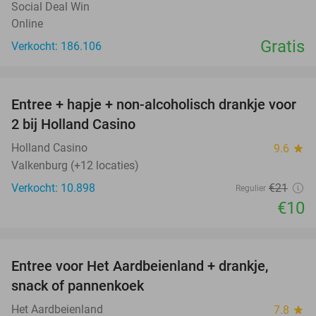
Social Deal Win
Online
Gratis
Verkocht: 186.106
favorite_border
Entree + hapje + non-alcoholisch drankje voor
52%
2 bij Holland Casino
Holland Casino
9.6
star
Valkenburg (+12 locaties)
Verkocht: 10.898
€21
Regulier
€10
favorite_border
Entree voor Het Aardbeienland + drankje,
47%
snack of pannenkoek
Het Aardbeienland
7.8
star