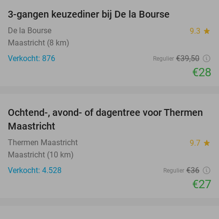
3-gangen keuzediner bij De la Bourse
29%
De la Bourse
9.3
star
Maastricht (8 km)
Verkocht: 876
€39
,50
Regulier
€28
favorite_border
Ochtend-, avond- of dagentree voor Thermen
25%
Maastricht
Thermen Maastricht
9.7
star
Maastricht (10 km)
Verkocht: 4.528
€36
Regulier
€27
favorite_border