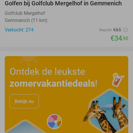
Golfen bij Golfclub Mergelhof in Gemmenich
46%
Golfclub Mergelhof
Gemmenich (11 km)
Verkocht: 274
€65
Regulier
€34
,90
Ontdek de leukste
zomervakantiedeals
!
Bekijk nu