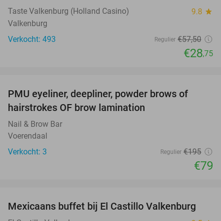
Taste Valkenburg (Holland Casino)
9.8
star
Valkenburg
Verkocht: 493
€57
,50
Regulier
€28
,75
favorite_border
PMU eyeliner, deepliner, powder brows of
59%
hairstrokes OF brow lamination
Nail & Brow Bar
Voerendaal
Verkocht: 3
€195
Regulier
€79
favorite_border
Mexicaans buffet bij El Castillo Valkenburg
24%