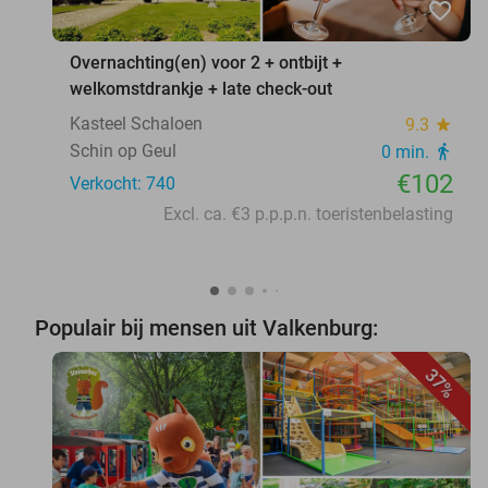
favorite_border
Overnachting(en) voor 2 + ontbijt +
welkomstdrankje + late check-out
Kasteel Schaloen
9.3
star
Schin op Geul
0 min.
directions_walk
€102
Verkocht: 740
Excl. ca. €3 p.p.p.n. toeristenbelasting
Populair bij mensen uit Valkenburg:
37%