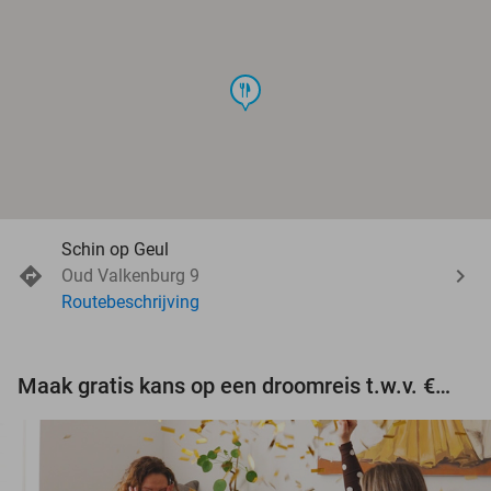
food
Schin op Geul
Oud Valkenburg 9
Routebeschrijving
Maak gratis kans op een droomreis t.w.v. €3.000!