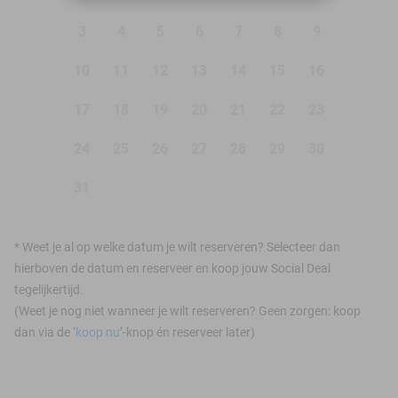
3
4
5
6
7
8
9
10
11
12
13
14
15
16
17
18
19
20
21
22
23
24
25
26
27
28
29
30
31
*
Weet je al op welke datum je wilt reserveren? Selecteer dan
hierboven de datum en reserveer en koop jouw Social Deal
tegelijkertijd.
(Weet je nog niet wanneer je wilt reserveren? Geen zorgen: koop
dan via de ‘
koop nu
’-knop én reserveer later)