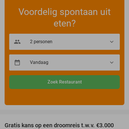
Voordelig spontaan uit
eten?
Zoek Restaurant
favorite_border
Gratis kans op een droomreis t.w.v. €3.000