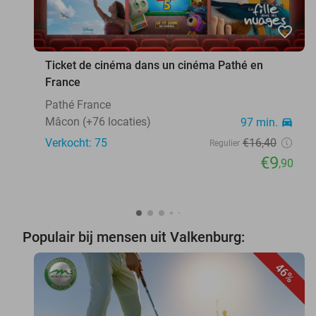
favorite_border
Ticket de cinéma dans un cinéma Pathé en
France
Pathé France
Mâcon (+76 locaties)
97 min.
directions_car
Verkocht: 75
€16
,40
Regulier
€9
,90
Populair bij mensen uit Valkenburg:
46%