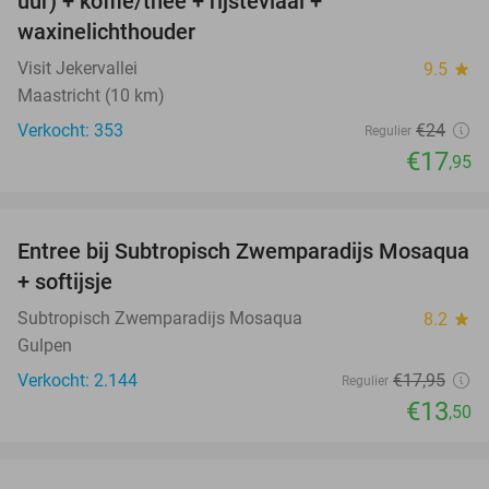
uur) + koffie/thee + rijstevlaai +
waxinelichthouder
Visit Jekervallei
9.5
star
Maastricht (10 km)
Verkocht: 353
€24
Regulier
€17
,95
favorite_border
Entree bij Subtropisch Zwemparadijs Mosaqua
25%
+ softijsje
Subtropisch Zwemparadijs Mosaqua
8.2
star
Gulpen
Verkocht: 2.144
€17
,95
Regulier
€13
,50
favorite_border