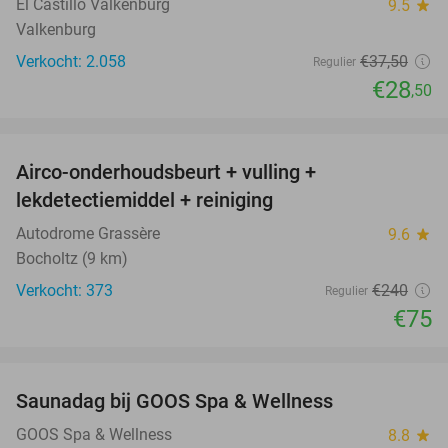
El Castillo Valkenburg
9.5
star
Valkenburg
Verkocht: 2.058
€37
,50
Regulier
€28
,50
favorite_border
Airco-onderhoudsbeurt + vulling +
69%
lekdetectiemiddel + reiniging
Autodrome Grassère
9.6
star
Bocholtz (9 km)
Verkocht: 373
€240
Regulier
€75
favorite_border
Saunadag bij GOOS Spa & Wellness
52%
NEW
TODAY
GOOS Spa & Wellness
8.8
star