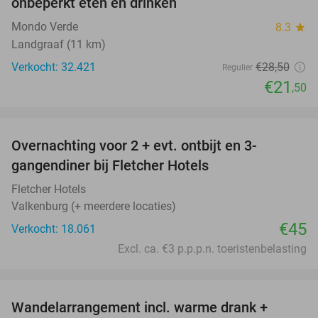
onbeperkt eten en drinken
Mondo Verde
8.3
star
Landgraaf (11 km)
Verkocht: 32.421
€28
,50
Regulier
€21
,50
favorite_border
Overnachting voor 2 + evt. ontbijt en 3-
gangendiner bij Fletcher Hotels
Fletcher Hotels
Valkenburg (+ meerdere locaties)
€45
Verkocht: 18.061
Excl. ca. €3 p.p.p.n. toeristenbelasting
favorite_border
Wandelarrangement incl. warme drank +
42%