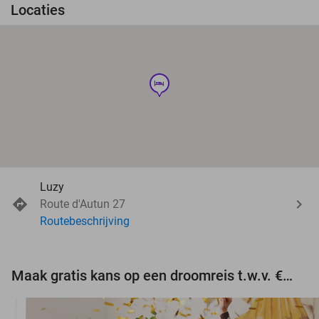
Locaties
hotel
Luzy
Route d'Autun 27
Routebeschrijving
Maak gratis kans op een droomreis t.w.v. €3.000!