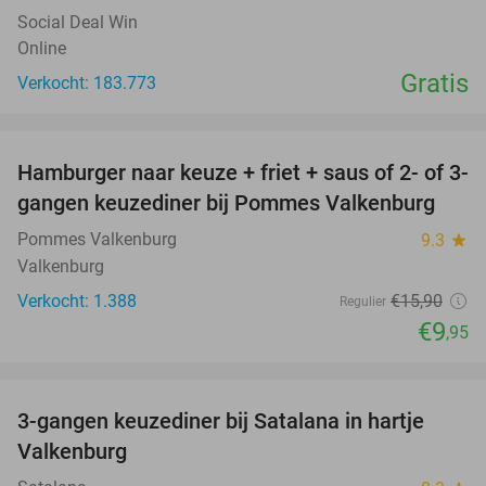
Social Deal Win
Online
Gratis
Verkocht: 183.773
favorite_border
Hamburger naar keuze + friet + saus of 2- of 3-
37%
gangen keuzediner bij Pommes Valkenburg
Pommes Valkenburg
9.3
star
Valkenburg
Verkocht: 1.388
€15
,90
Regulier
€9
,95
favorite_border
3-gangen keuzediner bij Satalana in hartje
40%
Valkenburg