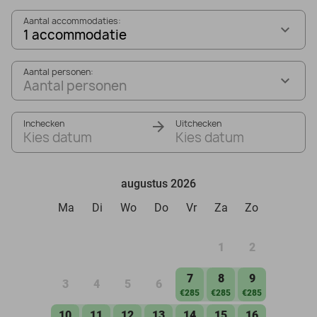
Aantal accommodaties:
1 accommodatie
Aantal personen:
Aantal personen
Inchecken
Uitchecken
Kies datum
Kies datum
augustus 2026
Ma
Di
Wo
Do
Vr
Za
Zo
1
2
7
8
9
3
4
5
6
€285
€285
€285
10
11
12
13
14
15
16