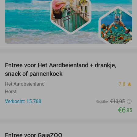
favorite_border
Entree voor Het Aardbeienland + drankje,
47%
snack of pannenkoek
Het Aardbeienland
7.8
star
Horst
Verkocht: 15.788
€13
,05
Regulier
€6
,95
favorite_border
Entree voor GaiaZOO