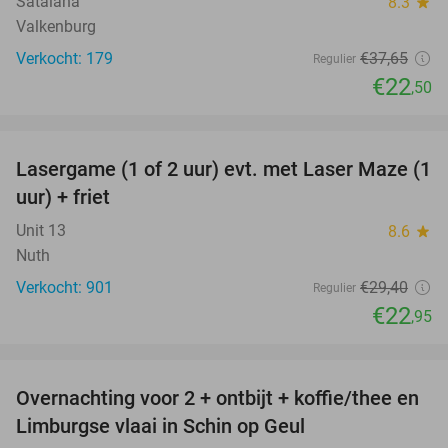
Satalana
8.3
star
Valkenburg
Verkocht: 179
€37
,65
Regulier
€22
,50
favorite_border
Lasergame (1 of 2 uur) evt. met Laser Maze (1
22%
uur) + friet
Unit 13
8.6
star
Nuth
Verkocht: 901
€29
,40
Regulier
€22
,95
favorite_border
Overnachting voor 2 + ontbijt + koffie/thee en
39%
Limburgse vlaai in Schin op Geul