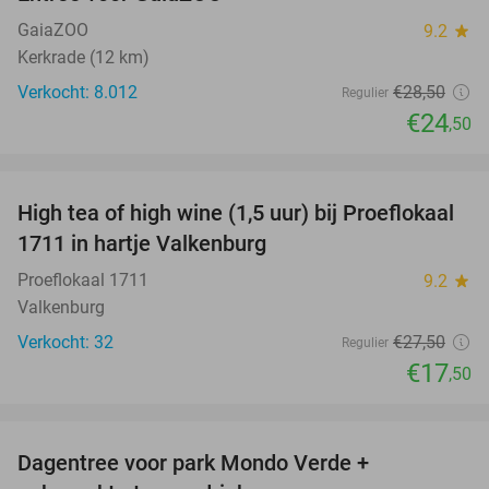
14%
GaiaZOO
9.2
star
Kerkrade (12 km)
Verkocht: 8.012
€28
,50
Regulier
€24
,50
favorite_border
High tea of high wine (1,5 uur) bij Proeflokaal
36%
1711 in hartje Valkenburg
Proeflokaal 1711
9.2
star
Valkenburg
Verkocht: 32
€27
,50
Regulier
€17
,50
favorite_border
Dagentree voor park Mondo Verde +
25%