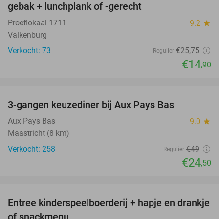
gebak + lunchplank of -gerecht
Proeflokaal 1711
9.2
star
Valkenburg
Verkocht: 73
€25
,75
Regulier
€14
,90
favorite_border
3-gangen keuzediner bij Aux Pays Bas
50%
Aux Pays Bas
9.0
star
Maastricht (8 km)
Verkocht: 258
€49
Regulier
€24
,50
favorite_border
Entree kinderspeelboerderij + hapje en drankje
24%
of snackmenu