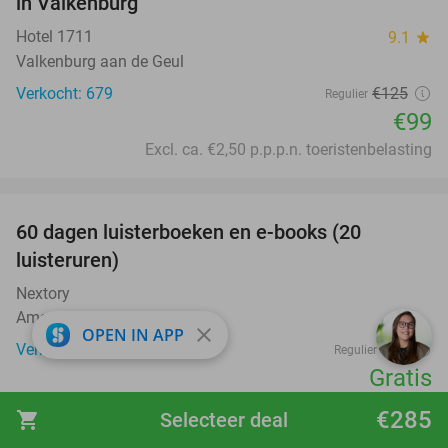
in Valkenburg
Hotel 1711
9.1
star
Valkenburg aan de Geul
Verkocht: 679
€125
Regulier
€99
Excl. ca. €2,50 p.p.p.n. toeristenbelasting
favorite_border
100%
60 dagen luisterboeken en e-books (20
luisteruren)
Nextory
Amsterdam
close
OPEN IN APP
Verkocht: 6.399
€24
Regulier
Gratis
favorite_border
€285
shopping_cart
Selecteer deal