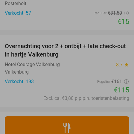
Posterholt
Verkocht: 57
€31
,50
Regulier
€15
favorite_border
Overnachting voor 2 + ontbijt + late check-out
29%
in hartje Valkenburg
Hotel Courage Valkenburg
8.7
star
Valkenburg
Verkocht: 193
€161
Regulier
€115
Excl. ca. €3,80 p.p.p.n. toeristenbelasting