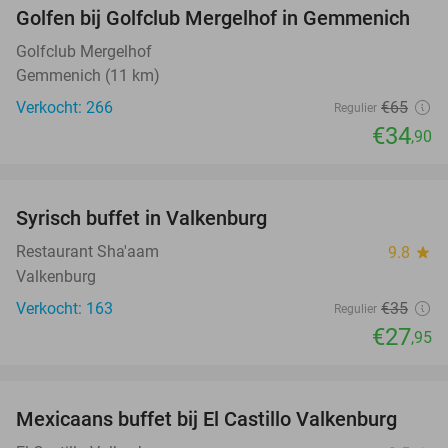
Golfen bij Golfclub Mergelhof in Gemmenich
46%
Golfclub Mergelhof
Gemmenich (11 km)
Verkocht: 266
€65
Regulier
€34
,90
favorite_border
Syrisch buffet in Valkenburg
20%
Restaurant Sha'aam
9.8
star
Valkenburg
Verkocht: 163
€35
Regulier
€27
,95
favorite_border
Mexicaans buffet bij El Castillo Valkenburg
24%