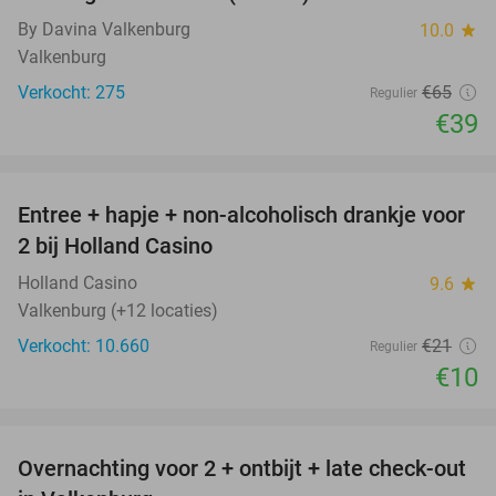
40%
By Davina Valkenburg
10.0
star
Valkenburg
Verkocht: 275
€65
Regulier
€39
favorite_border
Entree + hapje + non-alcoholisch drankje voor
52%
2 bij Holland Casino
Holland Casino
9.6
star
Valkenburg (+12 locaties)
Verkocht: 10.660
€21
Regulier
€10
favorite_border
Overnachting voor 2 + ontbijt + late check-out
21%