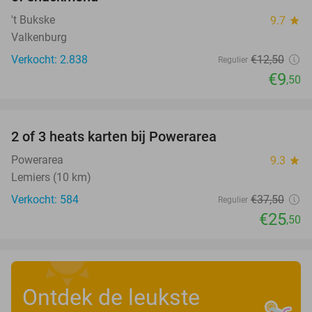
't Bukske
9.7
star
Valkenburg
Verkocht: 2.838
€12
,50
Regulier
€9
,50
favorite_border
2 of 3 heats karten bij Powerarea
32%
Powerarea
9.3
star
Lemiers (10 km)
Verkocht: 584
€37
,50
Regulier
€25
,50
Ontdek de leukste