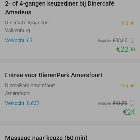
2- of 4-gangen keuzediner bij Dinercafé
32%
Amadeus
Dinercafé Amadeus
9.5
star
Valkenburg
Verkocht: 63
€33
,60
Regulier
€22
,80
favorite_border
Entree voor DierenPark Amersfoort
24%
DierenPark Amersfoort
9.4
star
Amersfoort
Verkocht: 8.632
€31
,50
Regulier
€24
favorite_border
Massage naar keuze (60 min)