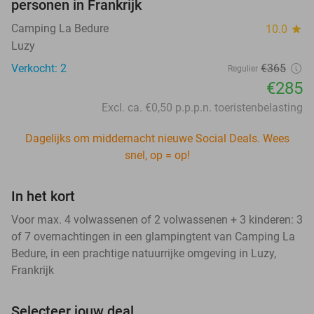
personen in Frankrijk
Camping La Bedure
10.0
star
Luzy
Verkocht: 2
€365
Regulier
€285
Excl. ca. €0,50 p.p.p.n. toeristenbelasting
Dagelijks om middernacht nieuwe Social Deals. Wees
snel, op = op!
In het kort
Voor max. 4 volwassenen of 2 volwassenen + 3 kinderen: 3
of 7 overnachtingen in een glampingtent van Camping La
Bedure, in een prachtige natuurrijke omgeving in Luzy,
Frankrijk
Selecteer jouw deal