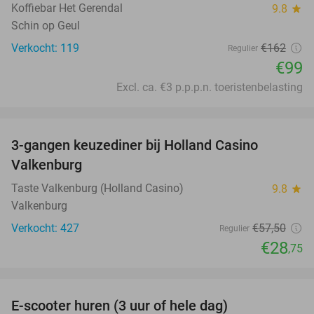
Koffiebar Het Gerendal
9.8
star
Schin op Geul
Verkocht: 119
€162
Regulier
€99
Excl. ca. €3 p.p.p.n. toeristenbelasting
favorite_border
3-gangen keuzediner bij Holland Casino
50%
Valkenburg
Taste Valkenburg (Holland Casino)
9.8
star
Valkenburg
Verkocht: 427
€57
,50
Regulier
€28
,75
favorite_border
E-scooter huren (3 uur of hele dag)
37%