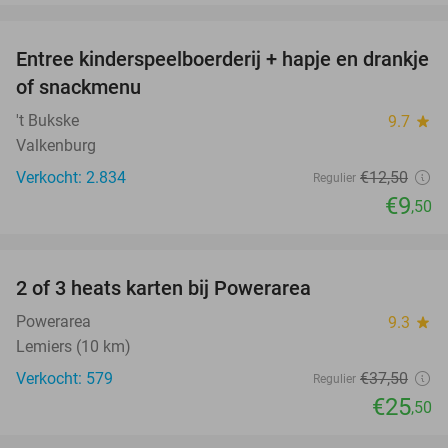
favorite_border
Entree kinderspeelboerderij + hapje en drankje
24%
of snackmenu
't Bukske
9.7
star
Valkenburg
Verkocht: 2.834
€12
,50
Regulier
€9
,50
favorite_border
2 of 3 heats karten bij Powerarea
32%
Powerarea
9.3
star
Lemiers (10 km)
Verkocht: 579
€37
,50
Regulier
€25
,50