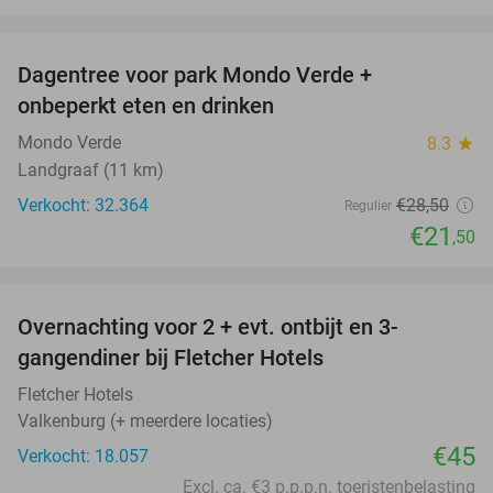
favorite_border
Dagentree voor park Mondo Verde +
25%
onbeperkt eten en drinken
Mondo Verde
8.3
star
Landgraaf (11 km)
Verkocht: 32.364
€28
,50
Regulier
€21
,50
favorite_border
Overnachting voor 2 + evt. ontbijt en 3-
gangendiner bij Fletcher Hotels
Fletcher Hotels
Valkenburg (+ meerdere locaties)
€45
Verkocht: 18.057
Excl. ca. €3 p.p.p.n. toeristenbelasting