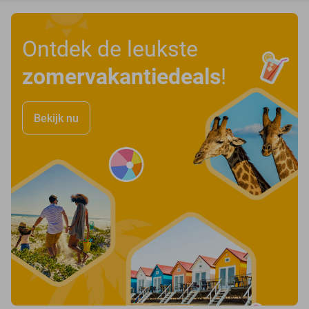
Ontdek de leukste
zomervakantiedeals
!
Bekijk nu