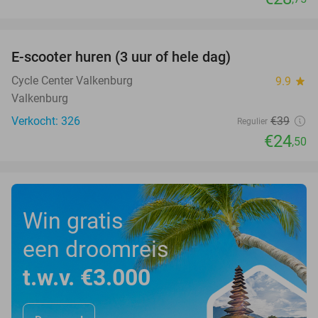
favorite_border
E-scooter huren (3 uur of hele dag)
37%
Cycle Center Valkenburg
9.9
star
Valkenburg
Verkocht: 326
€39
Regulier
€24
,50
Win gratis
een droomreis
t.w.v. €3.000