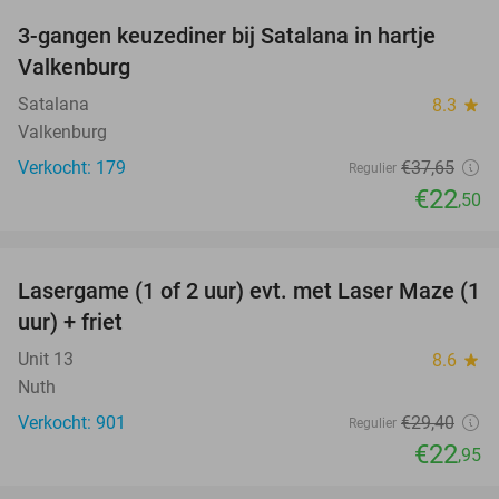
3-gangen keuzediner bij Satalana in hartje
40%
Valkenburg
Satalana
8.3
star
Valkenburg
Verkocht: 179
€37
,65
Regulier
€22
,50
favorite_border
Lasergame (1 of 2 uur) evt. met Laser Maze (1
22%
uur) + friet
Unit 13
8.6
star
Nuth
Verkocht: 901
€29
,40
Regulier
€22
,95
favorite_border