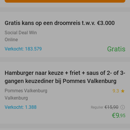
favorite_border
Gratis kans op een droomreis t.w.v. €3.000
Social Deal Win
Online
Gratis
Verkocht: 183.579
favorite_border
Hamburger naar keuze + friet + saus of 2- of 3-
37%
gangen keuzediner bij Pommes Valkenburg
Pommes Valkenburg
9.3
star
Valkenburg
Verkocht: 1.388
€15
,90
Regulier
€9
,95
favorite_border