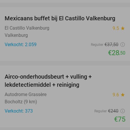
favorite_border
Mexicaans buffet bij El Castillo Valkenburg
24%
El Castillo Valkenburg
9.5
star
Valkenburg
Verkocht: 2.059
€37
,50
Regulier
€28
,50
favorite_border
Airco-onderhoudsbeurt + vulling +
69%
lekdetectiemiddel + reiniging
Autodrome Grassère
9.6
star
Bocholtz (9 km)
Verkocht: 373
€240
Regulier
€75
favorite_border