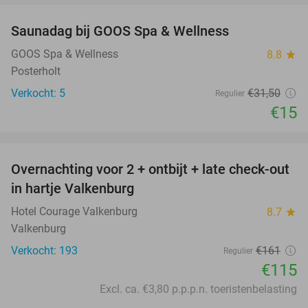
Saunadag bij GOOS Spa & Wellness
52%
NEW
TODAY
GOOS Spa & Wellness
8.8
star
Posterholt
Verkocht: 5
€31
,50
Regulier
€15
favorite_border
Overnachting voor 2 + ontbijt + late check-out
29%
in hartje Valkenburg
Hotel Courage Valkenburg
8.7
star
Valkenburg
Verkocht: 193
€161
Regulier
€115
Excl. ca. €3,80 p.p.p.n. toeristenbelasting