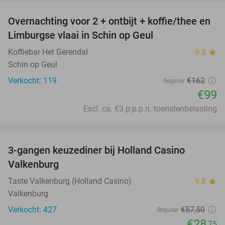
Overnachting voor 2 + ontbijt + koffie/thee en
39%
Limburgse vlaai in Schin op Geul
Koffiebar Het Gerendal
9.8
star
Schin op Geul
Verkocht: 119
€162
Regulier
€99
Excl. ca. €3 p.p.p.n. toeristenbelasting
favorite_border
3-gangen keuzediner bij Holland Casino
50%
Valkenburg
Taste Valkenburg (Holland Casino)
9.8
star
Valkenburg
Verkocht: 427
€57
,50
Regulier
€28
,75