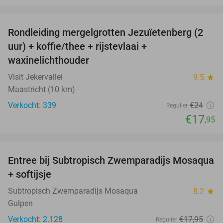
favorite_border
Rondleiding mergelgrotten Jezuïetenberg (2
25%
uur) + koffie/thee + rijstevlaai +
waxinelichthouder
Visit Jekervallei
9.5
star
Maastricht (10 km)
Verkocht: 339
€24
Regulier
€17
,95
favorite_border
Entree bij Subtropisch Zwemparadijs Mosaqua
25%
+ softijsje
Subtropisch Zwemparadijs Mosaqua
8.2
star
Gulpen
Verkocht: 2.128
€17
,95
Regulier