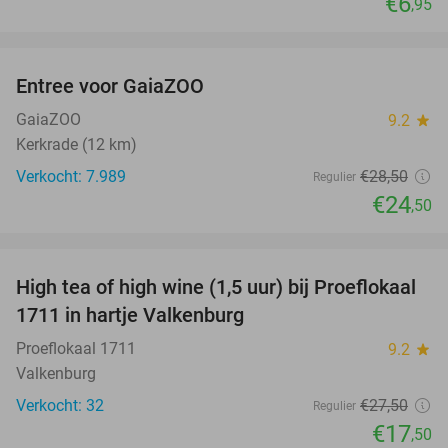
€6
,95
favorite_border
Entree voor GaiaZOO
14%
GaiaZOO
9.2
star
Kerkrade (12 km)
Verkocht: 7.989
€28
,50
Regulier
€24
,50
favorite_border
High tea of high wine (1,5 uur) bij Proeflokaal
36%
1711 in hartje Valkenburg
Proeflokaal 1711
9.2
star
Valkenburg
Verkocht: 32
€27
,50
Regulier
€17
,50