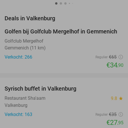
favorite_border
Deals in Valkenburg
Golfen bij Golfclub Mergelhof in Gemmenich
46%
Golfclub Mergelhof
Gemmenich (11 km)
Verkocht: 266
€65
Regulier
€34
,90
favorite_border
Syrisch buffet in Valkenburg
20%
Restaurant Sha'aam
9.8
star
Valkenburg
Verkocht: 163
€35
Regulier
€27
,95