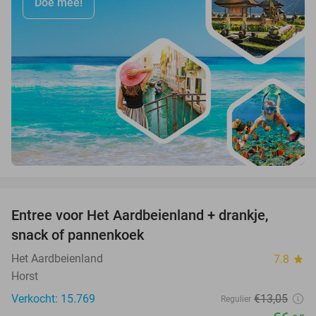
Doe mee!
favorite_border
Entree voor Het Aardbeienland + drankje,
47%
snack of pannenkoek
Het Aardbeienland
7.8
star
Horst
Verkocht: 15.769
€13
,05
Regulier