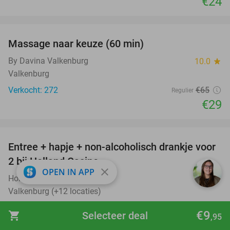
€24
favorite_border
Massage naar keuze (60 min)
55%
By Davina Valkenburg
10.0
star
Valkenburg
Verkocht: 272
€65
Regulier
€29
favorite_border
Entree + hapje + non-alcoholisch drankje voor
52%
2 bij Holland Casino
close
OPEN IN APP
Holland Casino
9.6
star
Valkenburg (+12 locaties)
Verkocht: 10.654
€21
Regulier
€9
shopping_cart
Selecteer deal
,95
€10