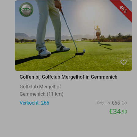
46%
favorite_border
Golfen bij Golfclub Mergelhof in Gemmenich
Golfclub Mergelhof
Gemmenich (11 km)
Verkocht: 266
€65
Regulier
€34
,90