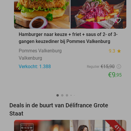
favorite_border
Hamburger naar keuze + friet + saus of 2- of 3-
gangen keuzediner bij Pommes Valkenburg
Pommes Valkenburg
9.3
star
Valkenburg
Verkocht: 1.388
€15
,90
Regulier
€9
,95
Deals in de buurt van Délifrance Grote
Staat
41%