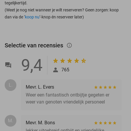
tegelijkertijd.
(Weet je nog niet wanneer je wilt reserveren? Geen zorgen: koop
dan via de ‘
koop nu
’-knop én reserveer later)
Selectie van recensies
info_outlined
9,4
765
L.
Mevr. L. Evers
Weer een fantastisch ontbijtje gegeten er
weer van genoten vriendelijk personeel
M.
Mevr. M. Bons
lekker uitgebreid ontbijt en vriendelijke