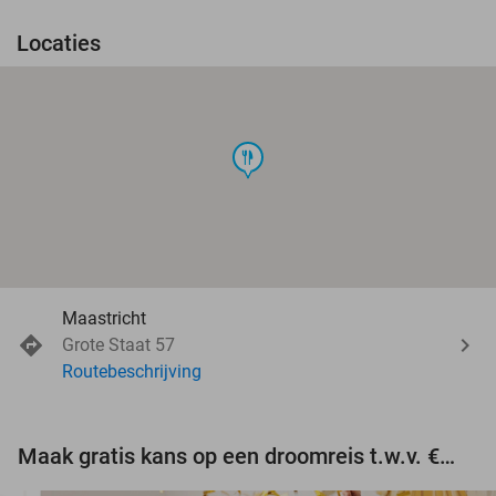
Locaties
food
Maastricht
Grote Staat 57
Routebeschrijving
Maak gratis kans op een droomreis t.w.v. €3.000!