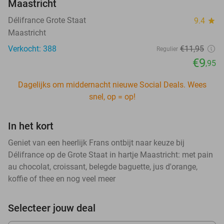
Maastricht
Délifrance Grote Staat
9.4
star
Maastricht
Verkocht: 388
€11
,95
Regulier
€9
,95
Dagelijks om middernacht nieuwe Social Deals. Wees
snel, op = op!
In het kort
Geniet van een heerlijk Frans ontbijt naar keuze bij
Délifrance op de Grote Staat in hartje Maastricht: met pain
au chocolat, croissant, belegde baguette, jus d'orange,
koffie of thee en nog veel meer
Selecteer jouw deal