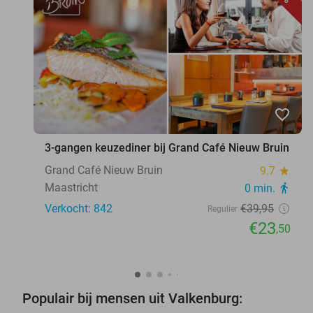
favorite_border
3-gangen keuzediner bij Grand Café Nieuw Bruin
Grand Café Nieuw Bruin
9.7
star
Maastricht
0 min.
directions_walk
Verkocht: 842
€39
,95
Regulier
€23
,50
Populair bij mensen uit Valkenburg: