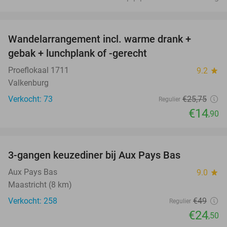
favorite_border
Wandelarrangement incl. warme drank +
42%
gebak + lunchplank of -gerecht
Proeflokaal 1711
9.2
star
Valkenburg
Verkocht: 73
€25
,75
Regulier
€14
,90
favorite_border
3-gangen keuzediner bij Aux Pays Bas
50%
Aux Pays Bas
9.0
star
Maastricht (8 km)
Verkocht: 258
€49
Regulier
€24
,50