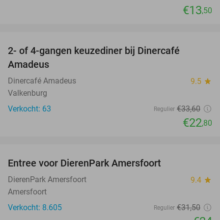
€13
,50
favorite_border
2- of 4-gangen keuzediner bij Dinercafé
32%
Amadeus
Dinercafé Amadeus
9.5
star
Valkenburg
Verkocht: 63
€33
,60
Regulier
€22
,80
favorite_border
Entree voor DierenPark Amersfoort
24%
DierenPark Amersfoort
9.4
star
Amersfoort
Verkocht: 8.605
€31
,50
Regulier