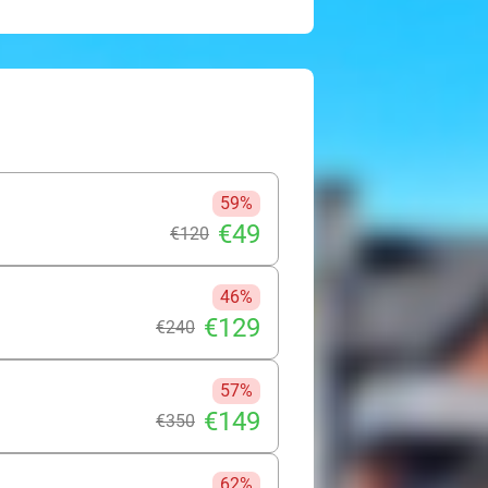
59%
€49
€120
46%
€129
€240
57%
€149
€350
62%