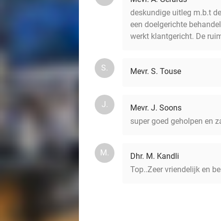
deskundige uitleg m.b.t de
een doelgerichte behandeli
werkt klantgericht. De rui
S.
Mevr. S. Touse
J.
Mevr. J. Soons
super goed geholpen en za
M.
Dhr. M. Kandli
Top..Zeer vriendelijk en b