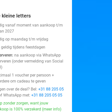
 kleine letters
dig vanaf moment van aankoop t/m
jan 2027
dig op maandag t/m vrijdag
 geldig tijdens feestdagen
erveren:
na aankoop via WhatsApp
erveren (onder vermelding van Social
l)
imaal 1 voucher per persoon +
rdere om cadeau te geven
gen over de deal? Bel:
+31 88 205 05
f WhatsApp met:
+31 88 205 05 05
p zonder zorgen, want jouw
koop is 100% verzekerd (meer info)