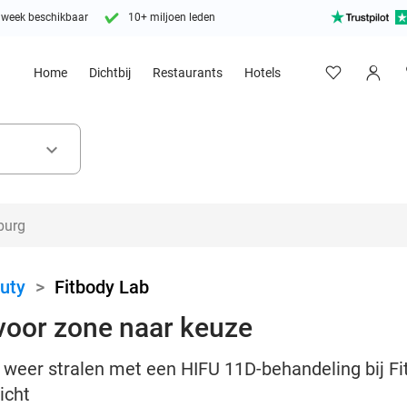
 week beschikbaar
10+ miljoen leden
Home
Dichtbij
Restaurants
Hotels
keyboard_arrow_down
uty
>
Fitbody Lab
voor zone naar keuze
n weer stralen met een HIFU 11D-behandeling bij Fi
icht