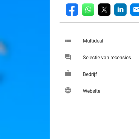
whatsapp
linkedin
fb
mai
list
keybo
Multideal
chat
keybo
Selectie van recensies
work
keybo
Bedrijf
language
keybo
Website