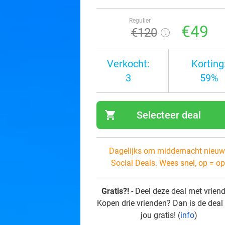
Regulier
€49
€120
Verkocht:
Korting
3
59%
shopping_cart
Selecteer deal
navi
Dagelijks om middernacht nieuw
Social Deals. Wees snel, op = op
Gratis?!
- Deel deze deal met vrien
Kopen drie vrienden? Dan is de deal
jou gratis! (
info
)