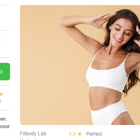
:
gate_next
e
!
den.
 voor
Fitbody Lab
9.9
star
Perfect