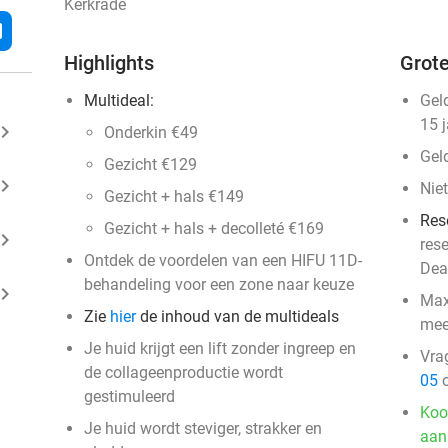
Kerkrade
l
Highlights
Grote
Multideal:
Gel
15 
ard_arrow_right
Onderkin €49
Gel
Gezicht €129
ard_arrow_right
Niet
Gezicht + hals €149
Res
Gezicht + hals + decolleté €169
ard_arrow_right
res
Ontdek de voordelen van een HIFU 11D-
Dea
behandeling voor een zone naar keuze
ard_arrow_right
Max
Zie
hier
de inhoud van de multideals
mee
Je huid krijgt een lift zonder ingreep en
Vra
de collageenproductie wordt
05
o
gestimuleerd
Koo
Je huid wordt steviger, strakker en
aan