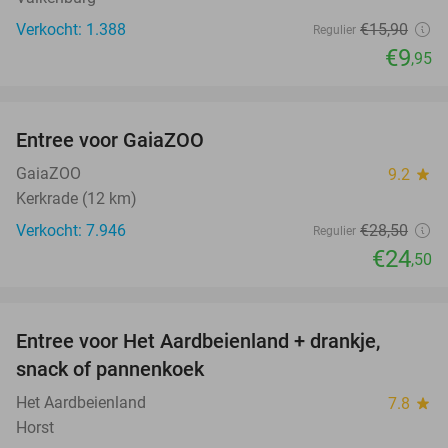
Verkocht: 1.388
€15
,90
Regulier
€9
,95
favorite_border
Entree voor GaiaZOO
14%
GaiaZOO
9.2
star
Kerkrade (12 km)
Verkocht: 7.946
€28
,50
Regulier
€24
,50
favorite_border
Entree voor Het Aardbeienland + drankje,
47%
snack of pannenkoek
Het Aardbeienland
7.8
star
Horst