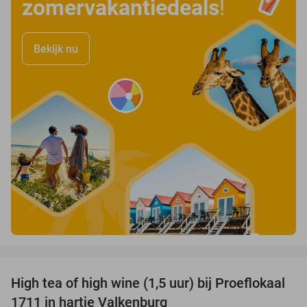
zomervakantiedeals
!
Bekijk nu
favorite_border
High tea of high wine (1,5 uur) bij Proeflokaal
36%
1711 in hartje Valkenburg