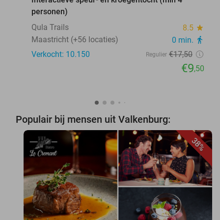
personen)
Qula Trails
8.5
star
Maastricht (+56 locaties)
0 min.
directions_walk
Verkocht: 10.150
€17
,50
Regulier
€9
,50
Populair bij mensen uit Valkenburg:
38%