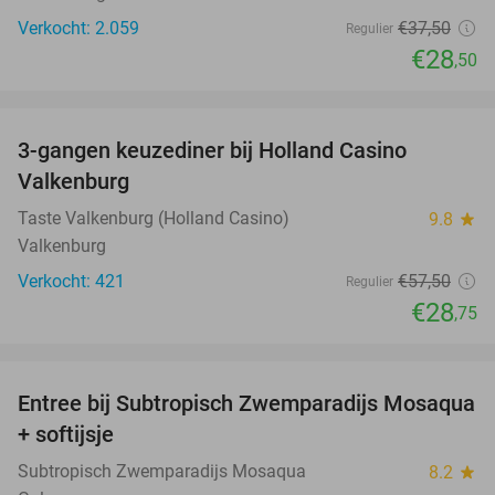
Verkocht: 2.059
€37
,50
Regulier
€28
,50
favorite_border
3-gangen keuzediner bij Holland Casino
50%
Valkenburg
Taste Valkenburg (Holland Casino)
9.8
star
Valkenburg
Verkocht: 421
€57
,50
Regulier
€28
,75
favorite_border
Entree bij Subtropisch Zwemparadijs Mosaqua
25%
+ softijsje
Subtropisch Zwemparadijs Mosaqua
8.2
star