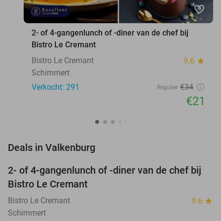
favorite_border
2- of 4-gangenlunch of -diner van de chef bij
Bistro Le Cremant
Bistro Le Cremant
9.6
star
Schimmert
Verkocht: 291
€34
Regulier
€21
favorite_border
Deals in Valkenburg
2- of 4-gangenlunch of -diner van de chef bij
38%
Bistro Le Cremant
Bistro Le Cremant
9.6
star
Schimmert