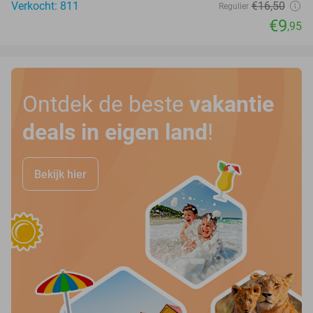
Verkocht: 811
€16
,50
Regulier
€9
,95
Ontdek de beste
vakantie
deals in eigen land
!
Bekijk hier