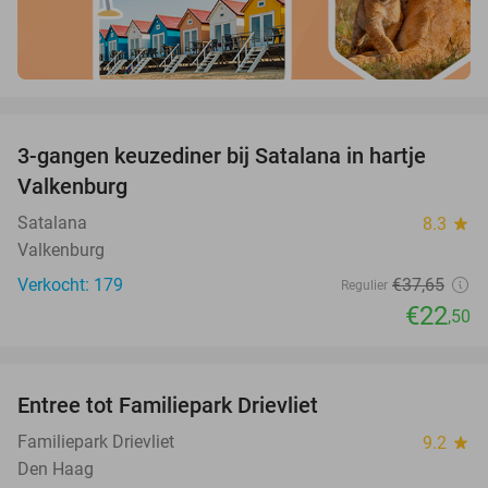
favorite_border
3-gangen keuzediner bij Satalana in hartje
40%
Valkenburg
Satalana
8.3
star
Valkenburg
Verkocht: 179
€37
,65
Regulier
€22
,50
favorite_border
Entree tot Familiepark Drievliet
21%
Familiepark Drievliet
9.2
star
Den Haag