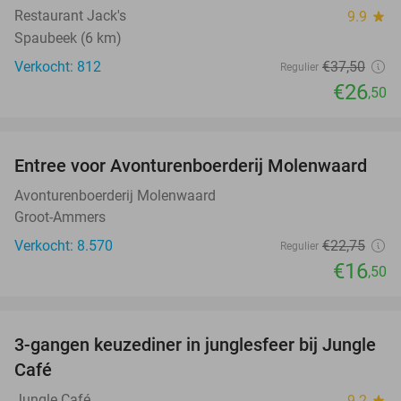
Restaurant Jack's
9.9
star
Spaubeek (6 km)
Verkocht: 812
€37
,50
Regulier
€26
,50
favorite_border
Entree voor Avonturenboerderij Molenwaard
27%
Avonturenboerderij Molenwaard
Groot-Ammers
Verkocht: 8.570
€22
,75
Regulier
€16
,50
favorite_border
3-gangen keuzediner in junglesfeer bij Jungle
21%
Café
Jungle Café
9.2
star