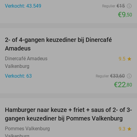
Verkocht: 43.549
€15
Regulier
€9
,50
favorite_border
2- of 4-gangen keuzediner bij Dinercafé
32%
Amadeus
Dinercafé Amadeus
9.5
star
Valkenburg
Verkocht: 63
€33
,60
Regulier
€22
,80
favorite_border
Hamburger naar keuze + friet + saus of 2- of 3-
37%
gangen keuzediner bij Pommes Valkenburg
Pommes Valkenburg
9.3
star
Valkenburg