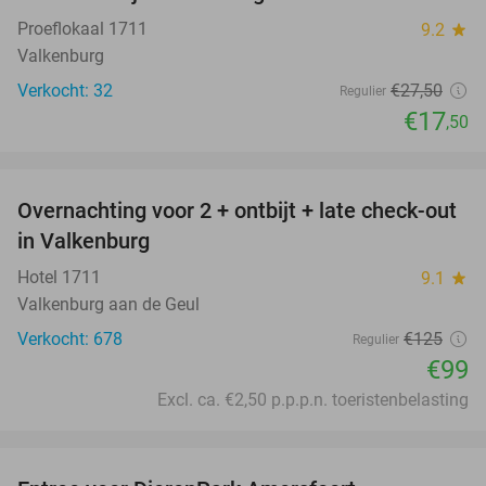
Proeflokaal 1711
9.2
star
Valkenburg
Verkocht: 32
€27
,50
Regulier
€17
,50
favorite_border
Overnachting voor 2 + ontbijt + late check-out
21%
in Valkenburg
Hotel 1711
9.1
star
Valkenburg aan de Geul
Verkocht: 678
€125
Regulier
€99
Excl. ca. €2,50 p.p.p.n. toeristenbelasting
favorite_border