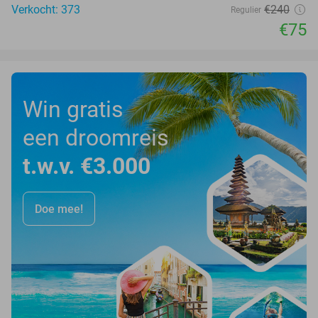
Verkocht: 373
€240
Regulier
€75
Win gratis
een droomreis
t.w.v. €3.000
Doe mee!