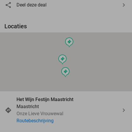
Deel deze deal
Locaties
events
events
events
Het Wijn Festijn Maastricht
Maastricht
Onze Lieve Vrouwewal
Routebeschrijving