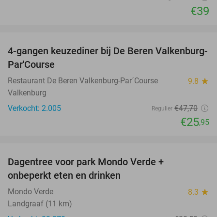
€39
favorite_border
4-gangen keuzediner bij De Beren Valkenburg-
46%
Par'Course
Restaurant De Beren Valkenburg-Par´Course
9.8
star
Valkenburg
Verkocht: 2.005
€47
,70
Regulier
€25
,95
favorite_border
Dagentree voor park Mondo Verde +
25%
onbeperkt eten en drinken
Mondo Verde
8.3
star
Landgraaf (11 km)