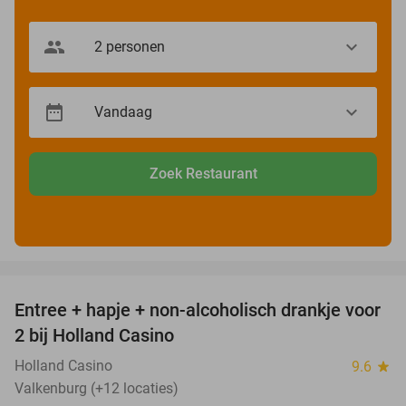
Zoek Restaurant
favorite_border
Entree + hapje + non-alcoholisch drankje voor
52%
2 bij Holland Casino
Holland Casino
9.6
star
Valkenburg (+12 locaties)