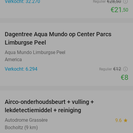
Verkocht: 32.270
€28
,50
Regulier
€21
,50
favorite_border
Dagentree Aqua Mundo op Center Parcs
33%
Limburgse Peel
Aqua Mundo Limburgse Peel
America
Verkocht: 6.294
€12
Regulier
€8
favorite_border
Airco-onderhoudsbeurt + vulling +
69%
lekdetectiemiddel + reiniging
Autodrome Grassère
9.6
star
Bocholtz (9 km)