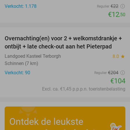
Verkocht: 1.178
€22
Regulier
€12
,50
favorite_border
Overnachting(en) voor 2 + welkomstdrankje +
49%
ontbijt + late check-out aan het Pieterpad
Landgoed Kasteel Terborgh
8.0
star
Schinnen (7 km)
Verkocht: 90
€204
Regulier
€104
Excl. ca. €1,45 p.p.p.n. toeristenbelasting
Ontdek de leukste