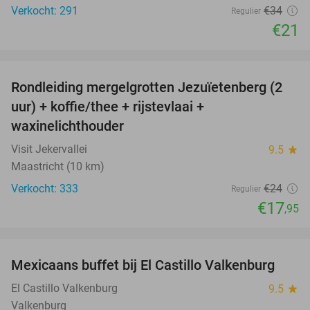
Verkocht: 291
€34
Regulier
€21
favorite_border
Rondleiding mergelgrotten Jezuïetenberg (2
25%
uur) + koffie/thee + rijstevlaai +
waxinelichthouder
Visit Jekervallei
9.5
star
Maastricht (10 km)
Verkocht: 333
€24
Regulier
€17
,95
favorite_border
Mexicaans buffet bij El Castillo Valkenburg
24%
El Castillo Valkenburg
9.5
star
Valkenburg