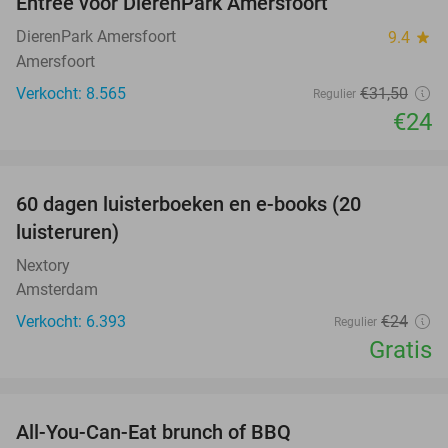
Entree voor DierenPark Amersfoort
24%
DierenPark Amersfoort
9.4
star
Amersfoort
Verkocht: 8.565
€31
,50
Regulier
€24
favorite_border
100%
60 dagen luisterboeken en e-books (20
luisteruren)
Nextory
Amsterdam
Verkocht: 6.393
€24
Regulier
Gratis
favorite_border
All-You-Can-Eat brunch of BBQ
29%