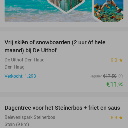
favorite_border
Vrij skiën of snowboarden (2 uur óf hele
32%
maand) bij De Uithof
De Uithof Den Haag
9.0
star
Den Haag
Verkocht: 1.293
€17
,50
Regulier
€11
,95
favorite_border
Dagentree voor het Steinerbos + friet en saus
37%
Belevenispark Steinerbos
8.9
star
Stein (9 km)