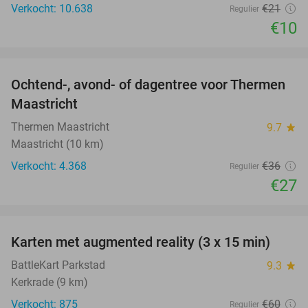
Verkocht: 10.638
€21
Regulier
€10
favorite_border
Ochtend-, avond- of dagentree voor Thermen
25%
Maastricht
Thermen Maastricht
9.7
star
Maastricht (10 km)
Verkocht: 4.368
€36
Regulier
€27
favorite_border
Karten met augmented reality (3 x 15 min)
35%
BattleKart Parkstad
9.3
star
Kerkrade (9 km)
Verkocht: 875
€60
Regulier