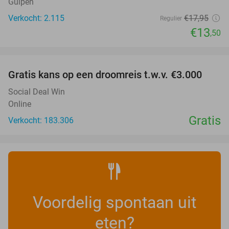
Gulpen
Verkocht: 2.115
€17
,95
Regulier
€13
,50
favorite_border
Gratis kans op een droomreis t.w.v. €3.000
Social Deal Win
Online
Gratis
Verkocht: 183.306
Voordelig spontaan uit
eten?