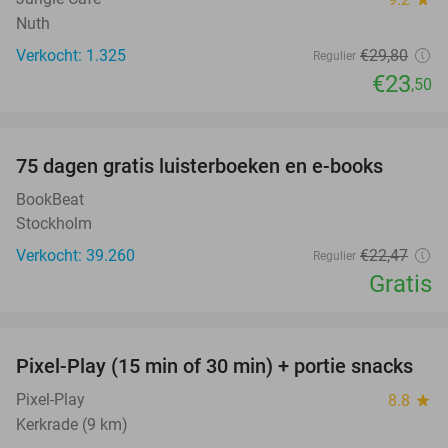
Nuth
Verkocht: 1.325
€29
,80
Regulier
€23
,50
favorite_border
100%
75 dagen gratis luisterboeken en e-books
BookBeat
Stockholm
Verkocht: 39.260
€22
,47
Regulier
Gratis
favorite_border
Pixel-Play (15 min of 30 min) + portie snacks
40%
Pixel-Play
8.8
star
Kerkrade (9 km)