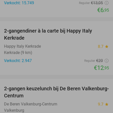
Verkocht: 15.749
€13
,05
Regulier
€6
,95
favorite_border
2-gangendiner à la carte bij Happy Italy
35%
Kerkrade
Happy Italy Kerkrade
8.7
star
Kerkrade (9 km)
Verkocht: 2.947
€20
Regulier
€12
,95
favorite_border
2-gangen keuzelunch bij De Beren Valkenburg-
43%
Centrum
De Beren Valkenburg-Centrum
9.7
star
Valkenburg