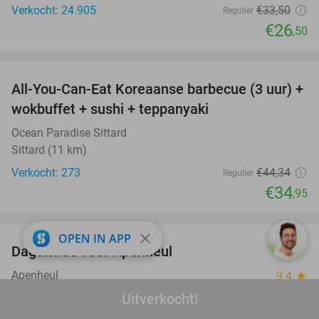
Verkocht: 24.905
€33
,50
Regulier
€26
,50
favorite_border
All-You-Can-Eat Koreaanse barbecue (3 uur) +
21%
wokbuffet + sushi + teppanyaki
Ocean Paradise Sittard
Sittard (11 km)
Verkocht: 273
€44
,34
Regulier
€34
,95
favorite_border
close
OPEN IN APP
Dagentree voor Apenheul
36%
Apenheul
9.4
star
Apeldoorn
Uitverkocht!
Verkocht: 32.923
€30
,50
Regulier