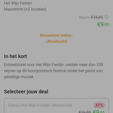
Het Wijn Festijn
Maastricht (+2 locaties)
€16
,95
Regulier
€9
,95
Binnenkort online::
Uitverkocht!
In het kort
Entreetitcket voor Het Wijn Festijn: ontdek meer dan 100
wijnen op dit bourgondisch festival onder het genot van
gezellige muziek
Selecteer jouw deal
Entree Het Wijn Festijn - Maastricht
41%
€9
€16
,95
,95