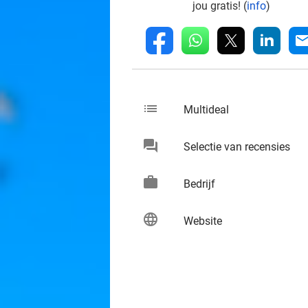
jou gratis! (
info
)
whatsapp
linkedin
fb
mai
list
keybo
Multideal
chat
keybo
Selectie van recensies
work
keybo
Bedrijf
language
keybo
Website