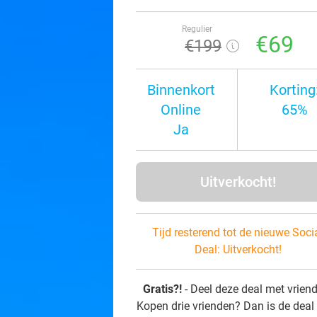
Regulier
€69
€199
Binnenkort
Korting
Online
65%
Ja
Uitverkocht!
Tijd resterend tot de nieuwe Soci
Deal:
Uitverkocht!
Gratis?!
- Deel deze deal met vrien
Kopen drie vrienden? Dan is de deal