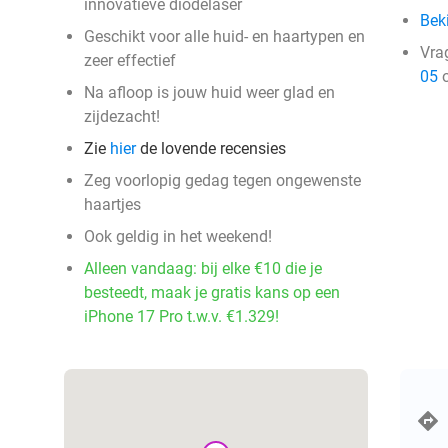
innovatieve diodelaser
Beki
Geschikt voor alle huid- en haartypen en
Vra
zeer effectief
05
o
Na afloop is jouw huid weer glad en
zijdezacht!
Zie
hier
de lovende recensies
Zeg voorlopig gedag tegen ongewenste
haartjes
Ook geldig in het weekend!
Alleen vandaag: bij elke €10 die je
besteedt, maak je gratis kans op een
iPhone 17 Pro t.w.v. €1.329!