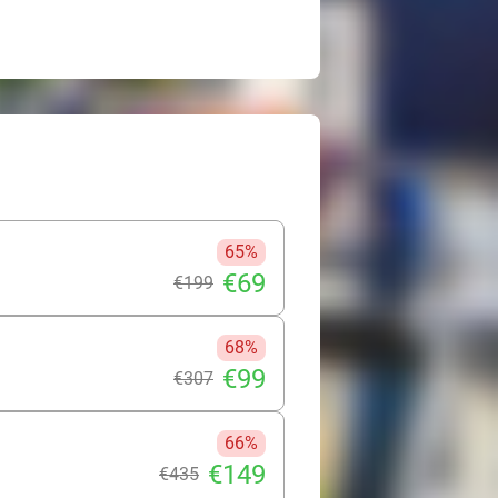
65%
€69
€199
68%
€99
€307
66%
€149
€435