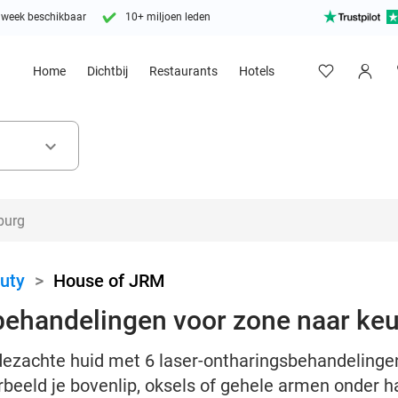
 week beschikbaar
10+ miljoen leden
Home
Dichtbij
Restaurants
Hotels
keyboard_arrow_down
uty
>
House of JRM
behandelingen voor zone naar ke
jdezachte huid met 6 laser-ontharingsbehandelinge
orbeeld je bovenlip, oksels of gehele armen onder