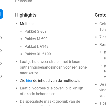
Brunssum
l
Highlights
Grote
Multideal:
Gel
10 
Pakket S €69
7 d
ard_arrow_right
Pakket M €99
Res
Pakket L €149
ard_arrow_right
n
Pakket XL €199
(
Laat je huid weer stralen met 6 laser-
ard_arrow_right
j
ontharingsbehandelingen voor een zone
r
naar keuze
ard_arrow_right
w
Zie
hier
de inhoud van de multideals
De 
Laat bijvoorbeeld je bovenlip, bikinilijn
vin
of oksels behandelen
vou
De specialiste maakt gebruik van de
1 b