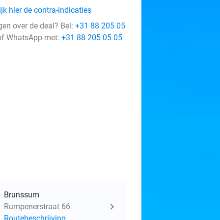
jk hier de contra-indicaties
gen over de deal? Bel:
+31 88 205 05
f WhatsApp met:
+31 88 205 05 05
Brunssum
Rumpenerstraat 66
Routebeschrijving