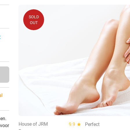
SOLD
OUT
:
al
den.
House of JRM
9.9
star
Perfect
 voor