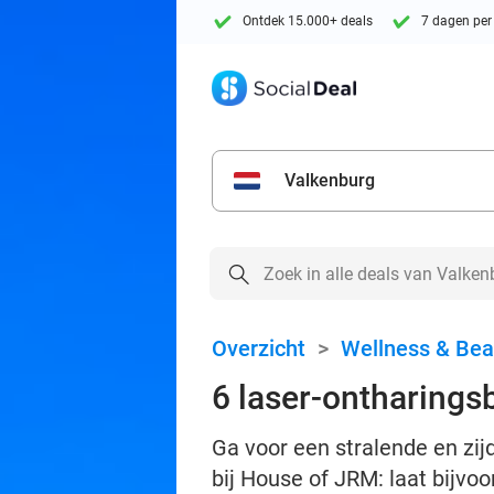
Ontdek 15.000+ deals
7 dagen per
Valkenburg
Overzicht
>
Wellness & Bea
6 laser-ontharings
Ga voor een stralende en zi
bij House of JRM: laat bijvo