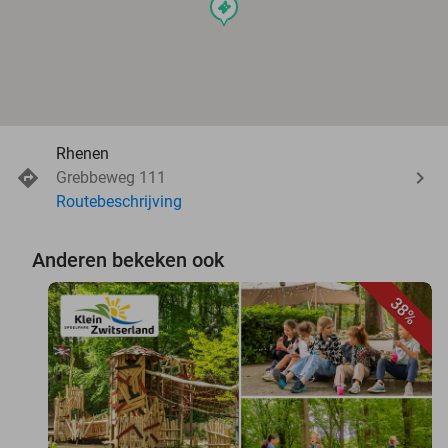
events
Rhenen
Grebbeweg 111
Routebeschrijving
Anderen bekeken ook
38%