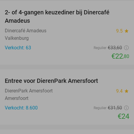
2- of 4-gangen keuzediner bij Dinercafé
32%
Amadeus
Dinercafé Amadeus
9.5
star
Valkenburg
Verkocht: 63
€33
,60
Regulier
€22
,80
favorite_border
Entree voor DierenPark Amersfoort
24%
DierenPark Amersfoort
9.4
star
Amersfoort
Verkocht: 8.600
€31
,50
Regulier
€24
favorite_border