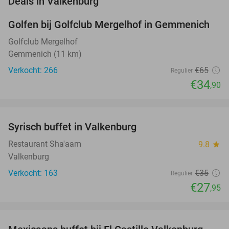
Deals in Valkenburg
Golfen bij Golfclub Mergelhof in Gemmenich
46%
Golfclub Mergelhof
Gemmenich (11 km)
Verkocht: 266
€65
Regulier
€34
,90
favorite_border
Syrisch buffet in Valkenburg
20%
Restaurant Sha'aam
9.8
star
Valkenburg
Verkocht: 163
€35
Regulier
€27
,95
favorite_border