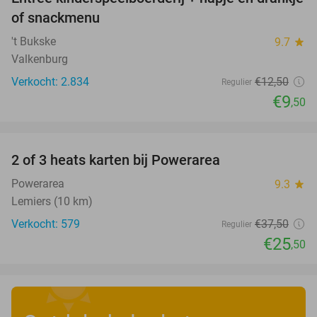
24%
of snackmenu
't Bukske
9.7
star
Valkenburg
Verkocht: 2.834
€12
,50
Regulier
€9
,50
favorite_border
2 of 3 heats karten bij Powerarea
32%
Powerarea
9.3
star
Lemiers (10 km)
Verkocht: 579
€37
,50
Regulier
€25
,50