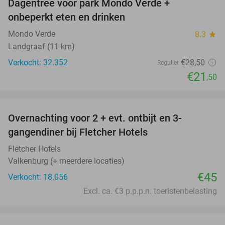
Dagentree voor park Mondo Verde +
25%
onbeperkt eten en drinken
Mondo Verde
8.3
star
Landgraaf (11 km)
Verkocht: 32.352
€28
,50
Regulier
€21
,50
favorite_border
Overnachting voor 2 + evt. ontbijt en 3-
gangendiner bij Fletcher Hotels
Fletcher Hotels
Valkenburg (+ meerdere locaties)
€45
Verkocht: 18.056
Excl. ca. €3 p.p.p.n. toeristenbelasting
favorite_border