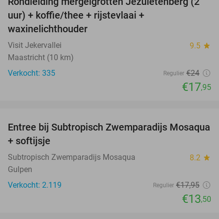
Rondleiding mergelgrotten Jezuïetenberg (2
25%
uur) + koffie/thee + rijstevlaai +
waxinelichthouder
Visit Jekervallei
9.5
star
Maastricht (10 km)
Verkocht: 335
€24
Regulier
€17
,95
favorite_border
Entree bij Subtropisch Zwemparadijs Mosaqua
25%
+ softijsje
Subtropisch Zwemparadijs Mosaqua
8.2
star
Gulpen
Verkocht: 2.119
€17
,95
Regulier
€13
,50
favorite_border