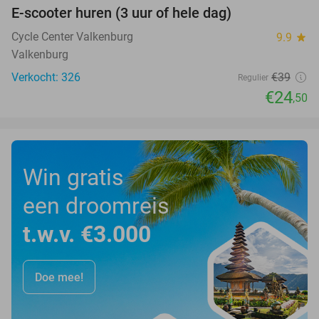
E-scooter huren (3 uur of hele dag)
37%
Cycle Center Valkenburg
9.9
star
Valkenburg
Verkocht: 326
€39
Regulier
€24
,50
Win gratis
een droomreis
t.w.v. €3.000
Doe mee!