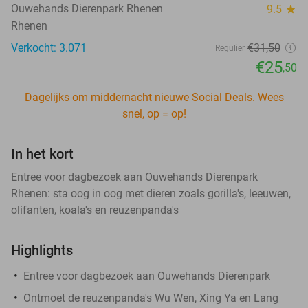
Ouwehands Dierenpark Rhenen
9.5
star
Rhenen
Verkocht: 3.071
€31
,50
Regulier
€25
,50
Dagelijks om middernacht nieuwe Social Deals. Wees
snel, op = op!
In het kort
Entree voor dagbezoek aan Ouwehands Dierenpark
Rhenen: sta oog in oog met dieren zoals gorilla's, leeuwen,
olifanten, koala's en reuzenpanda's
Highlights
Entree voor dagbezoek aan Ouwehands Dierenpark
Ontmoet de reuzenpanda's Wu Wen, Xing Ya en Lang