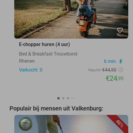
favorite_border
E-chopper huren (4 uur)
Bed & Breakfast Trouwborst
Rhenen
6 min.
directions_walk
Verkocht: 0
€44
,50
Regulier
€24
,95
Populair bij mensen uit Valkenburg:
46%