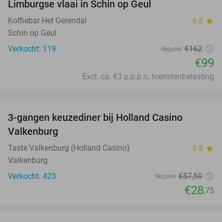
Limburgse vlaai in Schin op Geul
Koffiebar Het Gerendal
9.8
star
Schin op Geul
Verkocht: 119
€162
Regulier
€99
Excl. ca. €3 p.p.p.n. toeristenbelasting
favorite_border
3-gangen keuzediner bij Holland Casino
50%
Valkenburg
Taste Valkenburg (Holland Casino)
9.8
star
Valkenburg
Verkocht: 423
€57
,50
Regulier
€28
,75
favorite_border