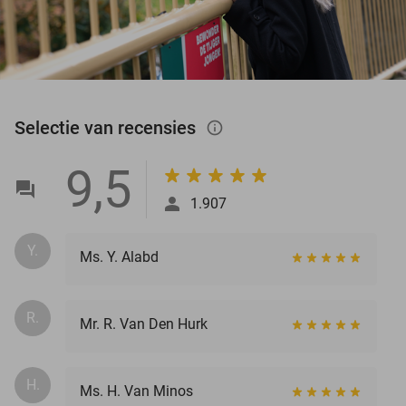
Selectie van recensies
info_outlined
9,5
1.907
Y.
Ms. Y. Alabd
R.
Mr. R. Van Den Hurk
H.
Ms. H. Van Minos