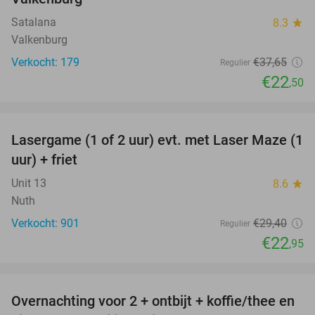
Satalana
8.3
star
Valkenburg
Verkocht: 179
€37
,65
Regulier
€22
,50
favorite_border
Lasergame (1 of 2 uur) evt. met Laser Maze (1
22%
uur) + friet
Unit 13
8.6
star
Nuth
Verkocht: 901
€29
,40
Regulier
€22
,95
favorite_border
Overnachting voor 2 + ontbijt + koffie/thee en
39%