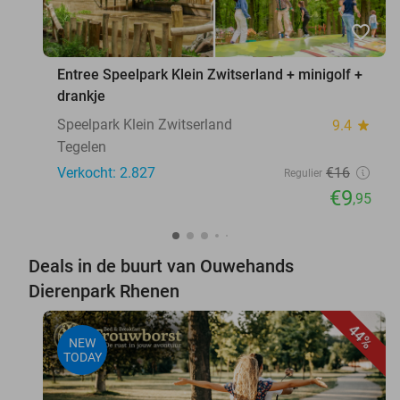
favorite_border
Entree Speelpark Klein Zwitserland + minigolf +
drankje
Speelpark Klein Zwitserland
9.4
star
Tegelen
Verkocht: 2.827
€16
Regulier
€9
,95
Deals in de buurt van Ouwehands
Dierenpark Rhenen
44%
NEW
TODAY