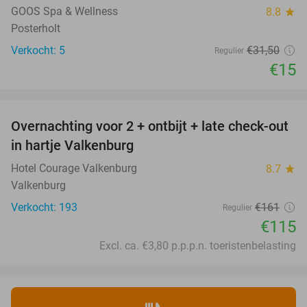
TODAY
GOOS Spa & Wellness
8.8
star
Posterholt
Verkocht: 5
€31
,50
Regulier
€15
favorite_border
Overnachting voor 2 + ontbijt + late check-out
29%
in hartje Valkenburg
Hotel Courage Valkenburg
8.7
star
Valkenburg
Verkocht: 193
€161
Regulier
€115
Excl. ca. €3,80 p.p.p.n. toeristenbelasting