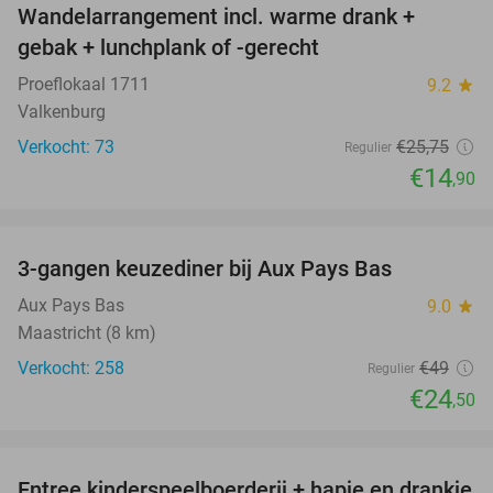
Wandelarrangement incl. warme drank +
42%
gebak + lunchplank of -gerecht
Proeflokaal 1711
9.2
star
Valkenburg
Verkocht: 73
€25
,75
Regulier
€14
,90
favorite_border
3-gangen keuzediner bij Aux Pays Bas
50%
Aux Pays Bas
9.0
star
Maastricht (8 km)
Verkocht: 258
€49
Regulier
€24
,50
favorite_border
Entree kinderspeelboerderij + hapje en drankje