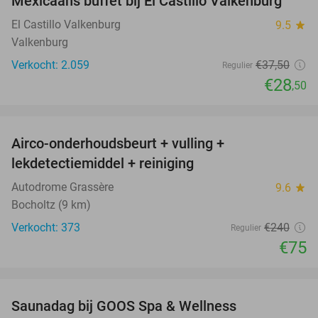
Mexicaans buffet bij El Castillo Valkenburg
24%
El Castillo Valkenburg
9.5
star
Valkenburg
Verkocht: 2.059
€37
,50
Regulier
€28
,50
favorite_border
Airco-onderhoudsbeurt + vulling +
69%
lekdetectiemiddel + reiniging
Autodrome Grassère
9.6
star
Bocholtz (9 km)
Verkocht: 373
€240
Regulier
€75
favorite_border
Saunadag bij GOOS Spa & Wellness
52%
NEW