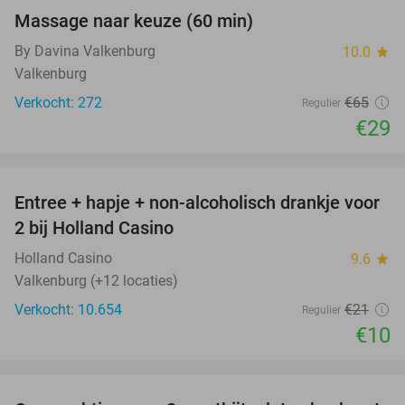
Massage naar keuze (60 min)
55%
By Davina Valkenburg
10.0
star
Valkenburg
Verkocht: 272
€65
Regulier
€29
favorite_border
Entree + hapje + non-alcoholisch drankje voor
52%
2 bij Holland Casino
Holland Casino
9.6
star
Valkenburg (+12 locaties)
Verkocht: 10.654
€21
Regulier
€10
favorite_border