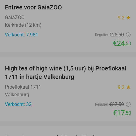
Entree voor GaiaZOO
14%
GaiaZOO
9.2
star
Kerkrade (12 km)
Verkocht: 7.981
€28
,50
Regulier
€24
,50
favorite_border
High tea of high wine (1,5 uur) bij Proeflokaal
36%
1711 in hartje Valkenburg
Proeflokaal 1711
9.2
star
Valkenburg
Verkocht: 32
€27
,50
Regulier
€17
,50
favorite_border