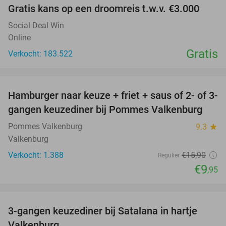
Gratis kans op een droomreis t.w.v. €3.000
Social Deal Win
Online
Gratis
Verkocht: 183.522
favorite_border
Hamburger naar keuze + friet + saus of 2- of 3-
37%
gangen keuzediner bij Pommes Valkenburg
Pommes Valkenburg
9.3
star
Valkenburg
Verkocht: 1.388
€15
,90
Regulier
€9
,95
favorite_border
3-gangen keuzediner bij Satalana in hartje
40%
Valkenburg