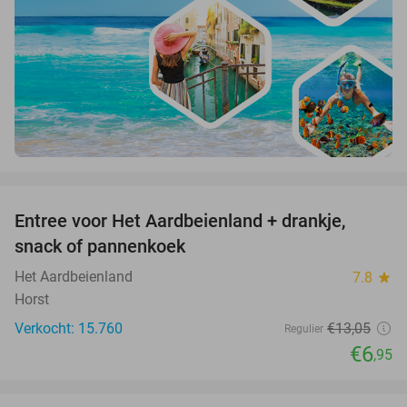
favorite_border
Entree voor Het Aardbeienland + drankje,
47%
snack of pannenkoek
Het Aardbeienland
7.8
star
Horst
Verkocht: 15.760
€13
,05
Regulier
€6
,95
favorite_border