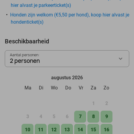
hier alvast je parkeerticket(s)
Honden zijn welkom (€5,50 per hond), koop hier alvast je
hondenticket(s)
Beschikbaarheid
Aantal personen:
2 personen
augustus 2026
Ma
Di
Wo
Do
Vr
Za
Zo
1
2
3
4
5
6
7
8
9
10
11
12
13
14
15
16