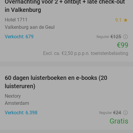
Overnachting voor 2 + ontbijt + late check-out
21%
in Valkenburg
Hotel 1711
9.1
star
Valkenburg aan de Geul
Verkocht: 679
€125
Regulier
€99
Excl. ca. €2,50 p.p.p.n. toeristenbelasting
favorite_border
100%
60 dagen luisterboeken en e-books (20
luisteruren)
Nextory
Amsterdam
Verkocht: 6.398
€24
Regulier
Gratis
favorite_border