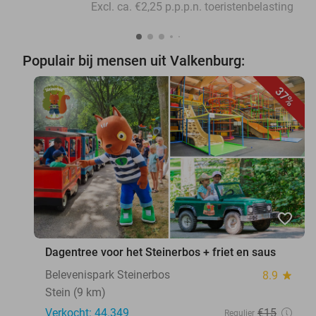
Excl. ca. €2,25 p.p.p.n. toeristenbelasting
Populair bij mensen uit Valkenburg:
37%
favorite_border
Dagentree voor het Steinerbos + friet en saus
Belevenispark Steinerbos
8.9
star
Stein (9 km)
Verkocht: 44.349
€15
Regulier