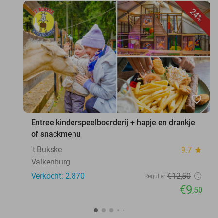
24%
favorite_border
Entree kinderspeelboerderij + hapje en drankje
of snackmenu
't Bukske
9.7
star
Valkenburg
Verkocht: 2.870
€12
,50
Regulier
€9
,50