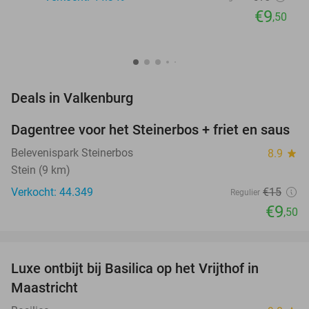
€9
,50
favorite_border
Deals in Valkenburg
Dagentree voor het Steinerbos + friet en saus
37%
Belevenispark Steinerbos
8.9
star
Stein (9 km)
Verkocht: 44.349
€15
Regulier
€9
,50
favorite_border
Luxe ontbijt bij Basilica op het Vrijthof in
14%
NEW
Maastricht
TODAY