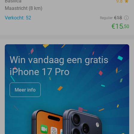
Basilica
9.8
star
Maastricht (8 km)
Verkocht: 52
€18
Regulier
€15
,50
Win vandaag een gratis
iPhone 17 Pro
Meer info