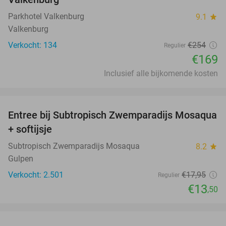
Parkhotel Valkenburg
9.1
star
Valkenburg
Verkocht: 134
€254
Regulier
€169
Inclusief alle bijkomende kosten
favorite_border
Entree bij Subtropisch Zwemparadijs Mosaqua
25%
+ softijsje
Subtropisch Zwemparadijs Mosaqua
8.2
star
Gulpen
Verkocht: 2.501
€17
,95
Regulier
€13
,50
favorite_border