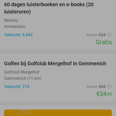
100%
60 dagen luisterboeken en e-books (20
luisteruren)
Nextory
Amsterdam
Verkocht: 6.443
€24
Regulier
Gratis
favorite_border
Golfen bij Golfclub Mergelhof in Gemmenich
46%
Golfclub Mergelhof
Gemmenich (11 km)
Verkocht: 274
€65
Regulier
€34
,90