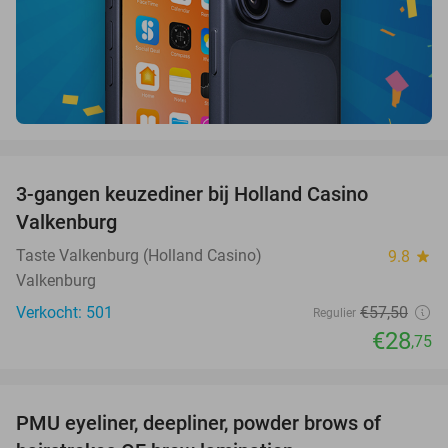
favorite_border
3-gangen keuzediner bij Holland Casino
50%
Valkenburg
Taste Valkenburg (Holland Casino)
9.8
star
Valkenburg
Verkocht: 501
€57
,50
Regulier
€28
,75
favorite_border
PMU eyeliner, deepliner, powder brows of
59%