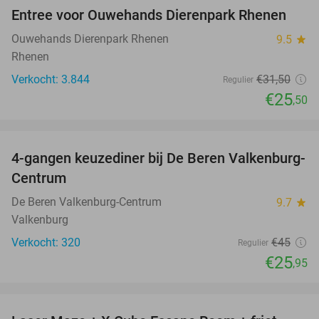
Entree voor Ouwehands Dierenpark Rhenen
19%
Ouwehands Dierenpark Rhenen
9.5
star
Rhenen
Verkocht: 3.844
€31
,50
Regulier
€25
,50
favorite_border
4-gangen keuzediner bij De Beren Valkenburg-
42%
Centrum
De Beren Valkenburg-Centrum
9.7
star
Valkenburg
Verkocht: 320
€45
Regulier
€25
,95
favorite_border