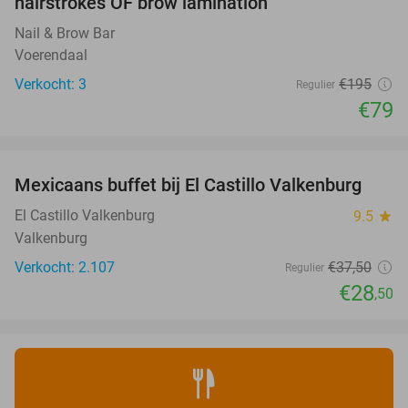
hairstrokes OF brow lamination
Nail & Brow Bar
Voerendaal
Verkocht: 3
€195
Regulier
€79
favorite_border
Mexicaans buffet bij El Castillo Valkenburg
24%
El Castillo Valkenburg
9.5
star
Valkenburg
Verkocht: 2.107
€37
,50
Regulier
€28
,50