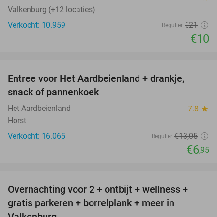
Valkenburg (+12 locaties)
Verkocht: 10.959
€21
Regulier
€10
favorite_border
Entree voor Het Aardbeienland + drankje,
47%
snack of pannenkoek
Het Aardbeienland
7.8
star
Horst
Verkocht: 16.065
€13
,05
Regulier
€6
,95
favorite_border
Overnachting voor 2 + ontbijt + wellness +
33%
gratis parkeren + borrelplank + meer in
Valkenburg