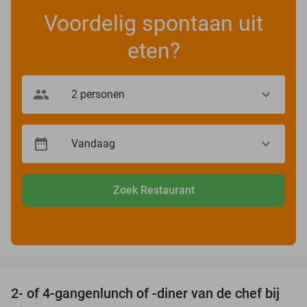
Voordelig spontaan uit
eten?
Zoek Restaurant
favorite_border
2- of 4-gangenlunch of -diner van de chef bij
38%