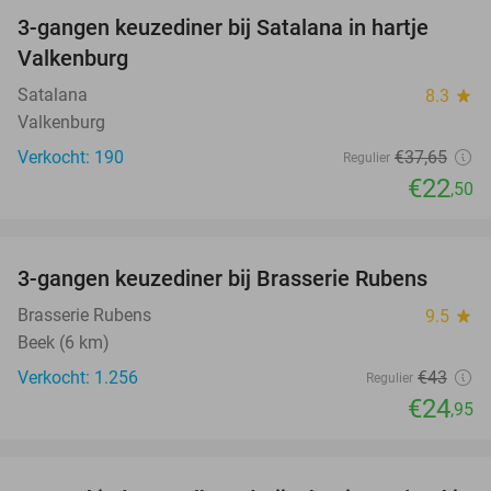
3-gangen keuzediner bij Satalana in hartje
40%
Valkenburg
Satalana
8.3
star
Valkenburg
Verkocht: 190
€37
,65
Regulier
€22
,50
favorite_border
3-gangen keuzediner bij Brasserie Rubens
42%
Brasserie Rubens
9.5
star
Beek (6 km)
Verkocht: 1.256
€43
Regulier
€24
,95
favorite_border