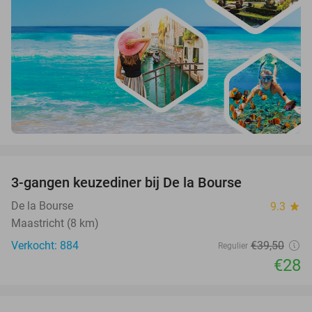
favorite_border
3-gangen keuzediner bij De la Bourse
29%
De la Bourse
9.3
star
Maastricht (8 km)
Verkocht: 884
€39
,50
Regulier
€28
favorite_border