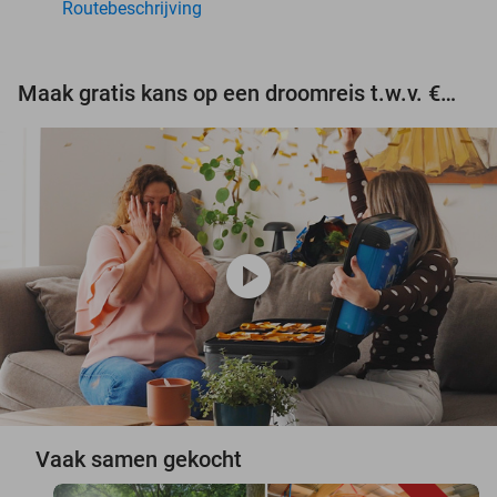
Routebeschrijving
Maak gratis kans op een droomreis t.w.v. €3.000!
play_circle
Vaak samen gekocht