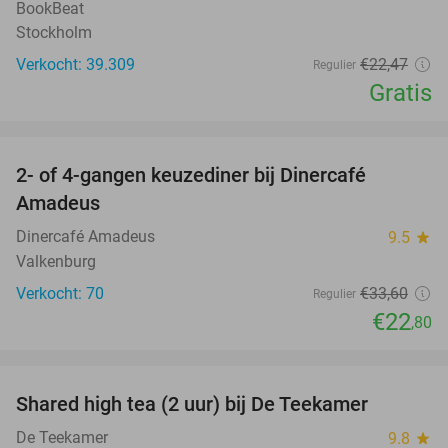
BookBeat
Stockholm
Verkocht: 39.309
€22
,47
Regulier
Gratis
favorite_border
2- of 4-gangen keuzediner bij Dinercafé
32%
Amadeus
Dinercafé Amadeus
9.5
star
Valkenburg
Verkocht: 70
€33
,60
Regulier
€22
,80
favorite_border
Shared high tea (2 uur) bij De Teekamer
45%
De Teekamer
9.8
star