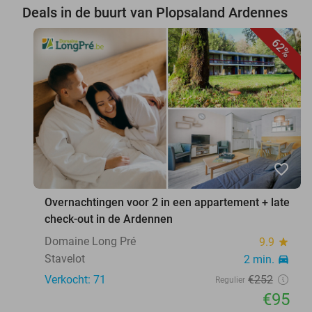
Deals in de buurt van Plopsaland Ardennes
62%
favorite_border
Overnachtingen voor 2 in een appartement + late
check-out in de Ardennen
Domaine Long Pré
9.9
star
Stavelot
2 min.
directions_car
Verkocht: 71
€252
Regulier
€95