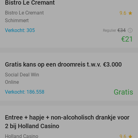
Bistro Le Cremant
Bistro Le Cremant
9.6
star
Schimmert
Verkocht: 305
€34
Regulier
€21
favorite_border
Gratis kans op een droomreis t.w.v. €3.000
Social Deal Win
Online
Gratis
Verkocht: 186.558
favorite_border
Entree + hapje + non-alcoholisch drankje voor
52%
2 bij Holland Casino
Holland Casino
9.6
star