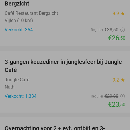
Bergzicht
Café Restaurant Bergzicht
9.9
star
Vijlen (10 km)
Verkocht: 354
€38
,50
Regulier
€26
,50
favorite_border
3-gangen keuzediner in junglesfeer bij Jungle
21%
Café
Jungle Café
9.2
star
Nuth
Verkocht: 1.334
€29
,80
Regulier
€23
,50
favorite_border
Overnachting voor 2 + evt. ontbijt en 3-