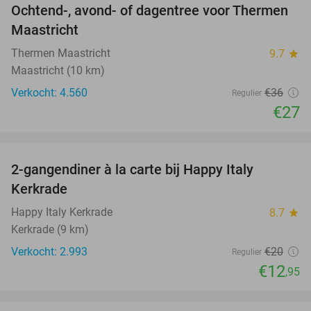
Ochtend-, avond- of dagentree voor Thermen
25%
Maastricht
Thermen Maastricht
9.7
star
Maastricht (10 km)
Verkocht: 4.560
€36
Regulier
€27
favorite_border
2-gangendiner à la carte bij Happy Italy
35%
Kerkrade
Happy Italy Kerkrade
8.7
star
Kerkrade (9 km)
Verkocht: 2.993
€20
Regulier
€12
,95
favorite_border