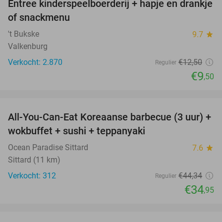
Entree kinderspeelboerderij + hapje en drankje
24%
of snackmenu
't Bukske
9.7
star
Valkenburg
Verkocht: 2.870
€12
,50
Regulier
€9
,50
favorite_border
All-You-Can-Eat Koreaanse barbecue (3 uur) +
21%
wokbuffet + sushi + teppanyaki
Ocean Paradise Sittard
7.6
star
Sittard (11 km)
Verkocht: 312
€44
,34
Regulier
€34
,95
favorite_border