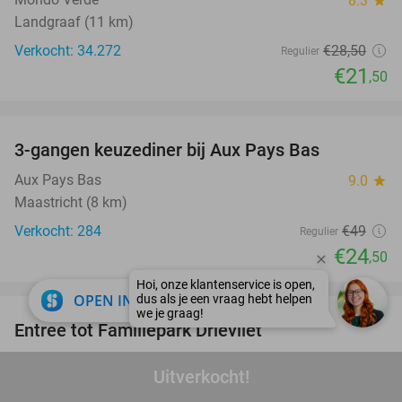
8.3
star
Landgraaf (11 km)
Verkocht: 34.272
€28
,50
Regulier
€21
,50
favorite_border
3-gangen keuzediner bij Aux Pays Bas
50%
Aux Pays Bas
9.0
star
Maastricht (8 km)
Verkocht: 284
€49
Regulier
€24
,50
favorite_border
close
OPEN IN APP
Entree tot Familiepark Drievliet
21%
Familiepark Drievliet
9.2
star
Uitverkocht!
Den Haag