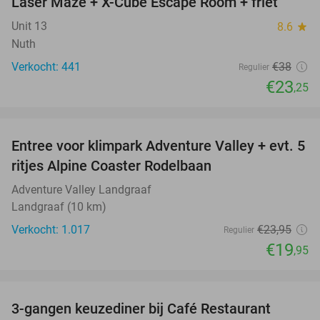
Laser Maze + X-Cube Escape Room + friet
39%
Unit 13
8.6
star
Nuth
Verkocht: 441
€38
Regulier
€23
,25
favorite_border
Entree voor klimpark Adventure Valley + evt. 5
17%
ritjes Alpine Coaster Rodelbaan
Adventure Valley Landgraaf
Landgraaf (10 km)
Verkocht: 1.017
€23
,95
Regulier
€19
,95
favorite_border
3-gangen keuzediner bij Café Restaurant
31%