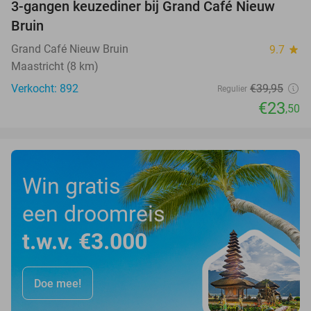
3-gangen keuzediner bij Grand Café Nieuw
41%
Bruin
Grand Café Nieuw Bruin
9.7
star
Maastricht (8 km)
Verkocht: 892
€39
,95
Regulier
€23
,50
Win gratis
een droomreis
t.w.v. €3.000
Doe mee!