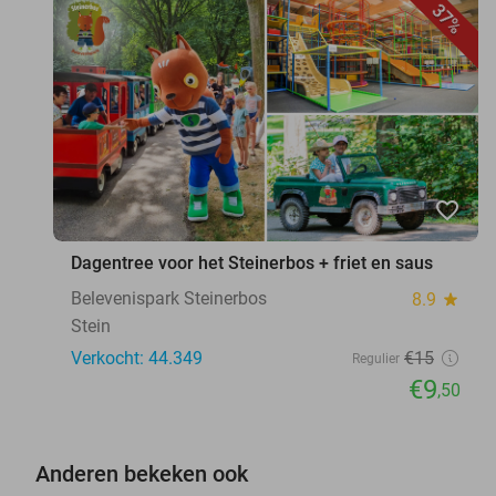
37%
favorite_border
Dagentree voor het Steinerbos + friet en saus
Belevenispark Steinerbos
8.9
star
Stein
Verkocht: 44.349
€15
Regulier
€9
,50
Anderen bekeken ook