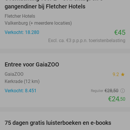
gangendiner bij Fletcher Hotels
Fletcher Hotels
Valkenburg (+ meerdere locaties)
€45
Verkocht: 18.280
Excl. ca. €3 p.p.p.n. toeristenbelasting
favorite_border
Entree voor GaiaZOO
14%
GaiaZOO
9.2
star
Kerkrade (12 km)
Verkocht: 8.451
€28
,50
Regulier
€24
,50
favorite_border
100%
75 dagen gratis luisterboeken en e-books