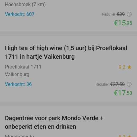
Hoensbroek (7 km)
Verkocht: 607
€29
Regulier
€15
,95
favorite_border
High tea of high wine (1,5 uur) bij Proeflokaal
36%
1711 in hartje Valkenburg
Proeflokaal 1711
9.2
star
Valkenburg
Verkocht: 36
€27
,50
Regulier
€17
,50
favorite_border
Dagentree voor park Mondo Verde +
25%
onbeperkt eten en drinken
Mondo Verde