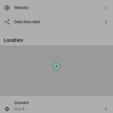
Website
Deel deze deal
Locaties
events
Stavelot
Coo 4