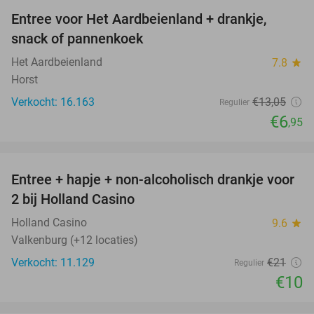
Entree voor Het Aardbeienland + drankje,
47%
snack of pannenkoek
Het Aardbeienland
7.8
star
Horst
Verkocht: 16.163
€13
,05
Regulier
€6
,95
favorite_border
Entree + hapje + non-alcoholisch drankje voor
52%
2 bij Holland Casino
Holland Casino
9.6
star
Valkenburg (+12 locaties)
Verkocht: 11.129
€21
Regulier
€10
favorite_border