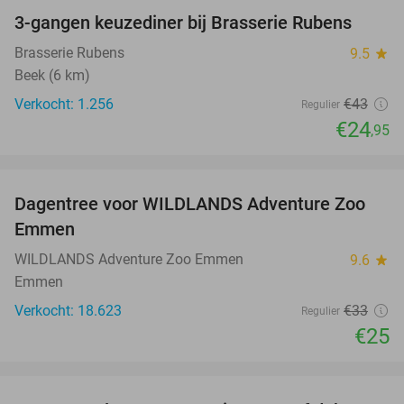
3-gangen keuzediner bij Brasserie Rubens
42%
Brasserie Rubens
9.5
star
Beek (6 km)
Verkocht: 1.256
€43
Regulier
€24
,95
favorite_border
Dagentree voor WILDLANDS Adventure Zoo
24%
Emmen
WILDLANDS Adventure Zoo Emmen
9.6
star
Emmen
Verkocht: 18.623
€33
Regulier
€25
favorite_border