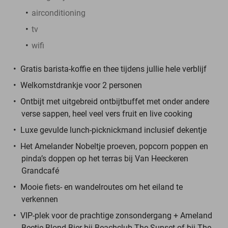
airconditioning
tv
wifi
Gratis barista-koffie en thee tijdens jullie hele verblijf
Welkomstdrankje voor 2 personen
Ontbijt met
uitgebreid ontbijtbuffet met onder andere
verse sappen, heel veel vers fruit en live cooking
Luxe gevulde lunch-picknickmand inclusief dekentje
Het Amelander Nobeltje proeven, popcorn poppen en
pinda’s doppen op het terras bij Van Heeckeren
Grandcafé
Mooie fiets- en wandelroutes om het eiland te
verkennen
VIP-plek voor de prachtige zonsondergang + Ameland
Beetje Blond Bier bij Beachclub The Sunset of bij The