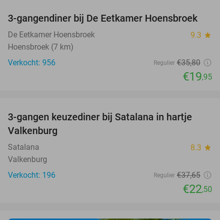
3-gangendiner bij De Eetkamer Hoensbroek
44%
De Eetkamer Hoensbroek
9.3
star
Hoensbroek (7 km)
Verkocht: 956
€35
,80
Regulier
€19
,95
favorite_border
3-gangen keuzediner bij Satalana in hartje
40%
Valkenburg
Satalana
8.3
star
Valkenburg
Verkocht: 196
€37
,65
Regulier
€22
,50