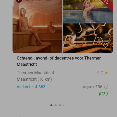
25%
favorite_border
Ochtend-, avond- of dagentree voor Thermen
Maastricht
Thermen Maastricht
9.7
star
Maastricht (10 km)
Verkocht: 4.663
€36
Regulier
€27