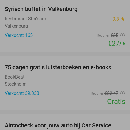
Syrisch buffet in Valkenburg
20%
Restaurant Sha'aam
9.8
star
Valkenburg
Verkocht: 165
€35
Regulier
€27
,95
favorite_border
100%
75 dagen gratis luisterboeken en e-books
BookBeat
Stockholm
Verkocht: 39.338
€22
,47
Regulier
Gratis
favorite_border
Aircocheck voor jouw auto bij Car Service
44%