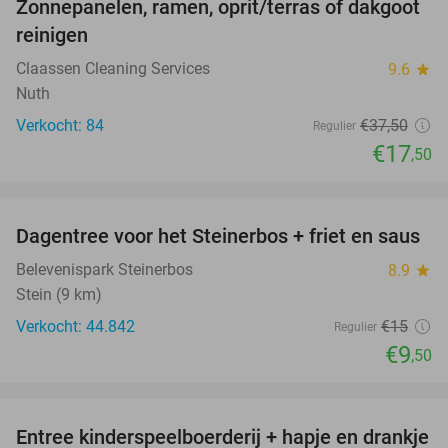
Zonnepanelen, ramen, oprit/terras of dakgoot
53%
reinigen
Claassen Cleaning Services
9.6
star
Nuth
Verkocht: 84
€37
,50
Regulier
€17
,50
favorite_border
Dagentree voor het Steinerbos + friet en saus
37%
Belevenispark Steinerbos
8.9
star
Stein (9 km)
Verkocht: 44.842
€15
Regulier
€9
,50
favorite_border
Entree kinderspeelboerderij + hapje en drankje
24%