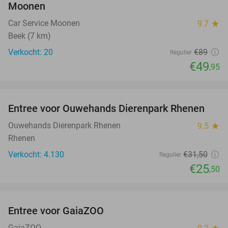
Moonen
Car Service Moonen
9.7
star
Beek (7 km)
Verkocht: 20
€89
Regulier
€49
,95
favorite_border
Entree voor Ouwehands Dierenpark Rhenen
19%
Ouwehands Dierenpark Rhenen
9.5
star
Rhenen
Verkocht: 4.130
€31
,50
Regulier
€25
,50
favorite_border
Entree voor GaiaZOO
14%
GaiaZOO