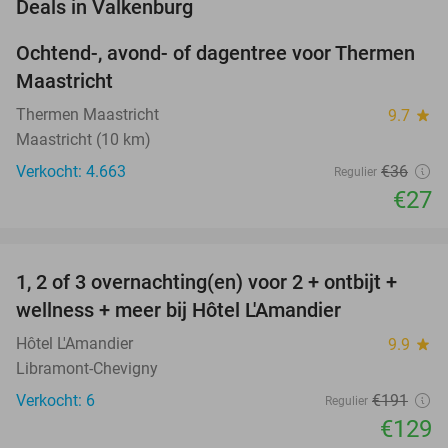
favorite_border
Deals in Valkenburg
Ochtend-, avond- of dagentree voor Thermen
25%
Maastricht
Thermen Maastricht
9.7
star
Maastricht (10 km)
Verkocht: 4.663
€36
Regulier
€27
favorite_border
1, 2 of 3 overnachting(en) voor 2 + ontbijt +
32%
NEW
wellness + meer bij Hôtel L'Amandier
TODAY
Hôtel L'Amandier
9.9
star
Libramont-Chevigny
Verkocht: 6
€191
Regulier
€129