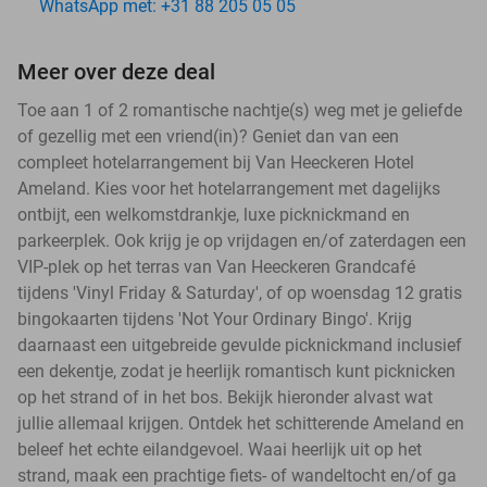
WhatsApp met: +31 88 205 05 05
Meer over deze deal
Toe aan 1 of 2 romantische nachtje(s) weg met je geliefde
of gezellig met een vriend(in)? Geniet dan van een
compleet hotelarrangement bij Van Heeckeren Hotel
Ameland. Kies voor het hotelarrangement met dagelijks
ontbijt, een welkomstdrankje, luxe picknickmand en
parkeerplek. Ook krijg je op vrijdagen en/of zaterdagen een
VIP-plek op het terras van Van Heeckeren Grandcafé
tijdens 'Vinyl Friday & Saturday', of op woensdag 12 gratis
bingokaarten tijdens 'Not Your Ordinary Bingo'. Krijg
daarnaast een uitgebreide gevulde picknickmand inclusief
een dekentje, zodat je heerlijk romantisch kunt picknicken
op het strand of in het bos. Bekijk hieronder alvast wat
jullie allemaal krijgen. Ontdek het schitterende Ameland en
beleef het echte eilandgevoel. Waai heerlijk uit op het
strand, maak een prachtige fiets- of wandeltocht en/of ga