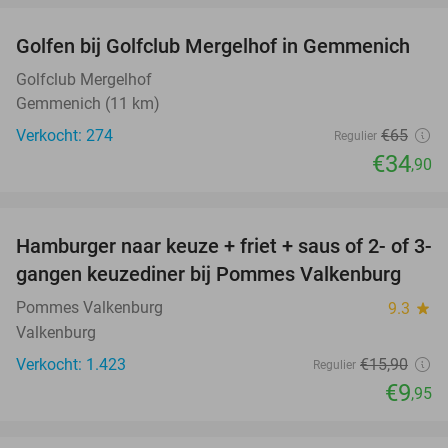
Golfen bij Golfclub Mergelhof in Gemmenich
46%
Golfclub Mergelhof
Gemmenich (11 km)
Verkocht: 274
€65
Regulier
€34
,90
favorite_border
Hamburger naar keuze + friet + saus of 2- of 3-
37%
gangen keuzediner bij Pommes Valkenburg
Pommes Valkenburg
9.3
star
Valkenburg
Verkocht: 1.423
€15
,90
Regulier
€9
,95
favorite_border