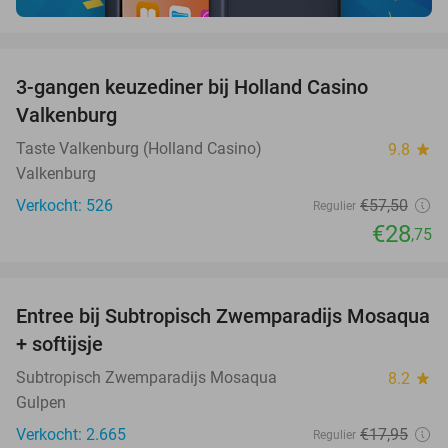
favorite_border
3-gangen keuzediner bij Holland Casino
50%
Valkenburg
Taste Valkenburg (Holland Casino)
9.8
star
Valkenburg
Verkocht: 526
€57
,50
Regulier
€28
,75
favorite_border
Entree bij Subtropisch Zwemparadijs Mosaqua
25%
+ softijsje
Subtropisch Zwemparadijs Mosaqua
8.2
star
Gulpen
Verkocht: 2.665
€17
,95
Regulier