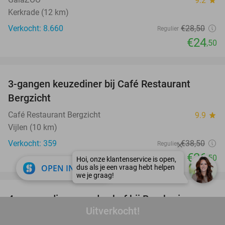
9.2
star
Kerkrade (12 km)
Verkocht: 8.660
€28
,50
Regulier
€24
,50
favorite_border
3-gangen keuzediner bij Café Restaurant
31%
Bergzicht
Café Restaurant Bergzicht
9.9
star
Vijlen (10 km)
Verkocht: 359
€38
,50
Regulier
€26
,50
close
OPEN IN APP
favorite_border
4-gangendiner van de chef bij Bombarino
37%
Uitverkocht!
Bombarino
9.3
star