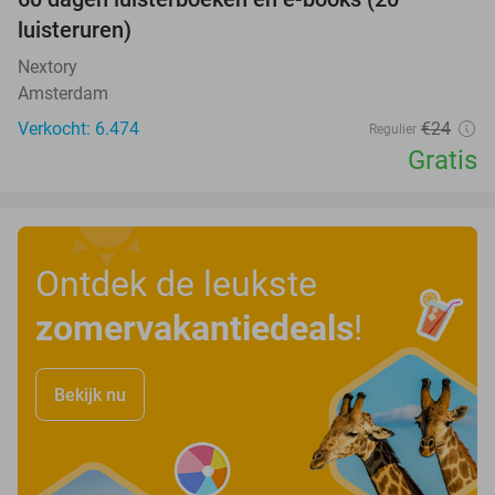
100%
luisteruren)
Nextory
Amsterdam
Verkocht: 6.474
€24
Regulier
Gratis
Ontdek de leukste
zomervakantiedeals
!
Bekijk nu