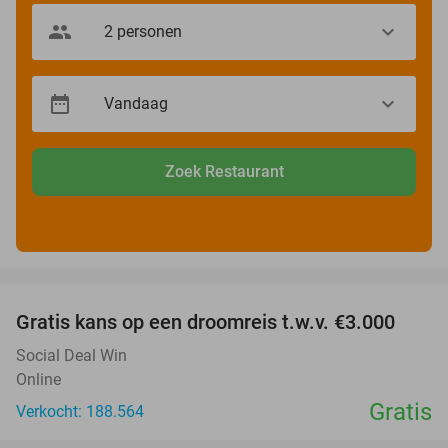
Zoek Restaurant
favorite_border
Gratis kans op een droomreis t.w.v. €3.000
Social Deal Win
Online
Gratis
Verkocht: 188.564
favorite_border