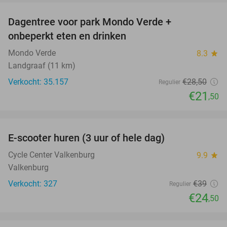
Dagentree voor park Mondo Verde +
25%
onbeperkt eten en drinken
Mondo Verde
8.3
star
Landgraaf (11 km)
Verkocht: 35.157
€28
,50
Regulier
€21
,50
favorite_border
E-scooter huren (3 uur of hele dag)
37%
Cycle Center Valkenburg
9.9
star
Valkenburg
Verkocht: 327
€39
Regulier
€24
,50
favorite_border