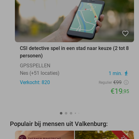
favorite_border
CSI detective spel in een stad naar keuze (2 tot 8
personen)
GPSSPELLEN
Nes (+51 locaties)
1 min.
directions_walk
Verkocht: 820
€99
Regulier
€19
,95
Populair bij mensen uit Valkenburg: