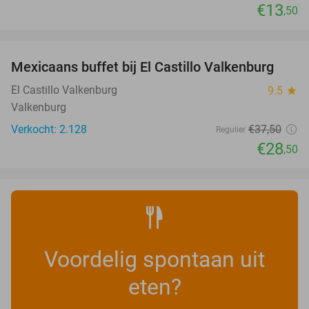
€13
,50
favorite_border
Mexicaans buffet bij El Castillo Valkenburg
24%
El Castillo Valkenburg
9.5
star
Valkenburg
Verkocht: 2.128
€37
,50
Regulier
€28
,50
Voordelig spontaan uit
eten?