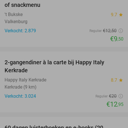
of snackmenu
't Bukske
9.7
star
Valkenburg
Verkocht: 2.879
€12
,50
Regulier
€9
,50
favorite_border
2-gangendiner à la carte bij Happy Italy
35%
Kerkrade
Happy Italy Kerkrade
8.7
star
Kerkrade (9 km)
Verkocht: 3.024
€20
Regulier
€12
,95
favorite_border
60 dagen luisterboeken en e-books (20