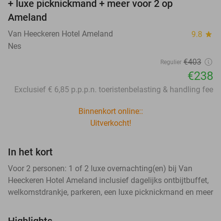
+ luxe picknickmand + meer voor 2 op
Ameland
Van Heeckeren Hotel Ameland
9.8
star
Nes
€403
Regulier
€238
Exclusief € 6,85 p.p.p.n. toeristenbelasting & handling fee
Binnenkort online::
Uitverkocht!
In het kort
Voor 2 personen: 1 of 2 luxe overnachting(en) bij Van
Heeckeren Hotel Ameland inclusief dagelijks ontbijtbuffet,
welkomstdrankje, parkeren, een luxe picknickmand en meer
Highlights