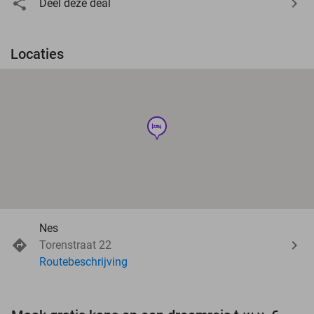
Deel deze deal
Locaties
hotel
Nes
Torenstraat 22
Routebeschrijving