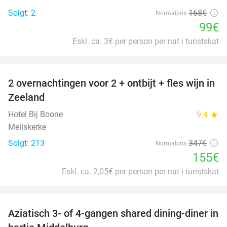
Solgt: 2
168€
Normalpris
99€
Eskl. ca. 3€ per person per nat i turistskat
favorite_border
2 overnachtingen voor 2 + ontbijt + fles wijn in
55%
Zeeland
Hotel Bij Boone
9.4
star
Meliskerke
Solgt: 213
347€
Normalpris
155€
Eskl. ca. 2,05€ per person per nat i turistskat
favorite_border
Aziatisch 3- of 4-gangen shared dining-diner in
36%