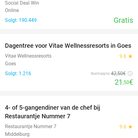
Social Deal Win
Online
Gratis
Solgt: 190.449
favorite_border
Dagentree voor Vitae Wellnessresorts in Goes
49%
Vitae Wellnessresorts
9.6
star
Goes
Solgt: 1.216
42
,50
€
Normalpris
21
€
,50
favorite_border
4- of 5-gangendiner van de chef bij
33%
Restaurantje Nummer 7
Restaurantje Nummer 7
9.6
star
Middelburg