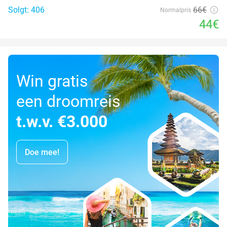
Solgt: 406
66€
Normalpris
44€
Win gratis
een droomreis
t.w.v. €3.000
Doe mee!