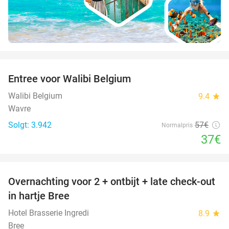
favorite_border
Entree voor Walibi Belgium
35%
Walibi Belgium
9.4
star
Wavre
Solgt: 3.942
57€
Normalpris
37€
favorite_border
Overnachting voor 2 + ontbijt + late check-out
41%
NYT I
in hartje Bree
DAG
Hotel Brasserie Ingredi
8.9
star
Bree