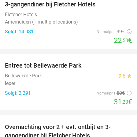
3-gangendiner bij Fletcher Hotels
42%
Fletcher Hotels
Arnemuiden (+ multiple locations)
Solgt: 14.081
39€
Normalpris
22
€
,50
favorite_border
Entree tot Bellewaerde Park
38%
Bellewaerde Park
9.6
star
Ieper
Solgt: 2.291
50€
Normalpris
31
€
,20
favorite_border
Overnachting voor 2 + evt. ontbijt en 3-
gangendiner bij Fletcher Hotels