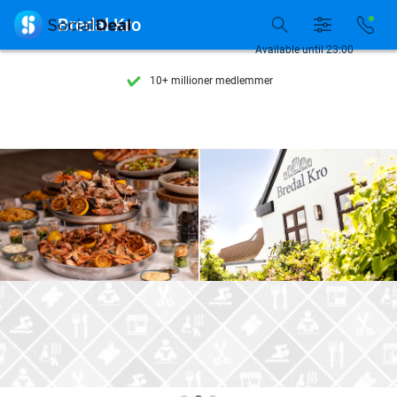
Se flere end 15.000 deals

Bredal Kro
Tilgængelig 7 dage om ugen
Available until 23:00
10+ millioner medlemmer
9,4
baseret på
206.479 anmeldelser
Se flere end 15.000 deals
Tilgængelig 7 dage om ugen
10+ millioner medlemmer