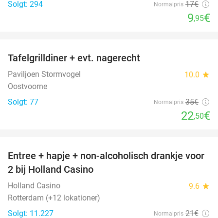
Solgt: 294
17€
Normalpris
9
€
,95
favorite_border
Tafelgrilldiner + evt. nagerecht
36%
Paviljoen Stormvogel
10.0
star
Oostvoorne
Solgt: 77
35€
Normalpris
22
€
,50
favorite_border
Entree + hapje + non-alcoholisch drankje voor
52%
2 bij Holland Casino
Holland Casino
9.6
star
Rotterdam (+12 lokationer)
Solgt: 11.227
21€
Normalpris