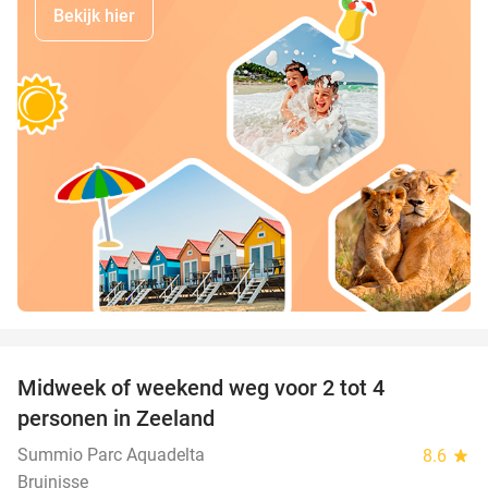
Bekijk hier
favorite_border
Midweek of weekend weg voor 2 tot 4
personen in Zeeland
Summio Parc Aquadelta
8.6
star
Bruinisse