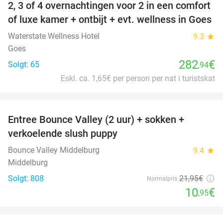
2, 3 of 4 overnachtingen voor 2 in een comfort
of luxe kamer + ontbijt + evt. wellness in Goes
Waterstate Wellness Hotel
9.3
star
Goes
282
€
Solgt: 65
,94
Eskl. ca. 1,65€ per person per nat i turistskat
favorite_border
Entree Bounce Valley (2 uur) + sokken +
50%
verkoelende slush puppy
Bounce Valley Middelburg
9.4
star
Middelburg
Solgt: 808
21
,95
€
Normalpris
10
€
,95
favorite_border