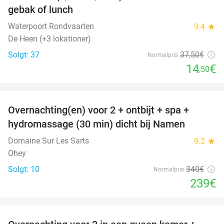
gebak of lunch
Waterpoort Rondvaarten
9.4
star
De Heen (+3 lokationer)
Solgt: 37
37
,50
€
Normalpris
14
€
,50
favorite_border
Overnachting(en) voor 2 + ontbijt + spa +
30%
hydromassage (30 min) dicht bij Namen
Domaine Sur Les Sarts
9.2
star
Ohey
Solgt: 10
340€
Normalpris
239€
favorite_border