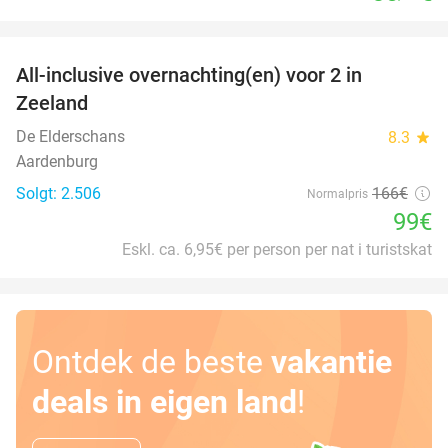
favorite_border
All-inclusive overnachting(en) voor 2 in
40%
Zeeland
De Elderschans
8.3
star
Aardenburg
Solgt: 2.506
166€
Normalpris
99€
Eskl. ca. 6,95€ per person per nat i turistskat
Ontdek de beste
vakantie
deals in eigen land
!