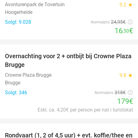
Avonturenpark de Tovertuin
9.2
star
Hoogerheide
Solgt: 9.028
24
,95
€
Normalpris
16
€
,50
favorite_border
Overnachting voor 2 + ontbijt bij Crowne Plaza
44%
Brugge
Crowne Plaza Brugge
9.8
star
Brugge
Solgt: 346
318€
Normalpris
179€
Eskl. ca. 4,20€ per person per nat i turistskat
favorite_border
Rondvaart (1, 2 of 4,5 uur) + evt. koffie/thee en
61%