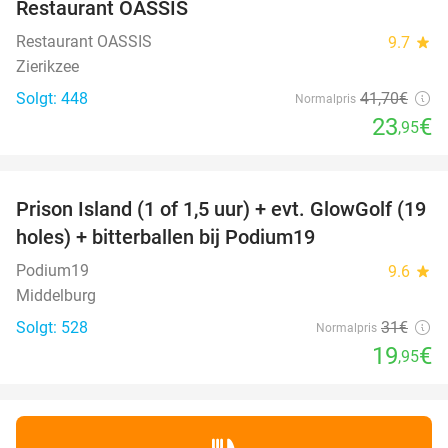
Restaurant OASSIS
Restaurant OASSIS
9.7
star
Zierikzee
Solgt: 448
41
,70
€
Normalpris
23
€
,95
favorite_border
Prison Island (1 of 1,5 uur) + evt. GlowGolf (19
36%
holes) + bitterballen bij Podium19
Podium19
9.6
star
Middelburg
Solgt: 528
31€
Normalpris
19
€
,95