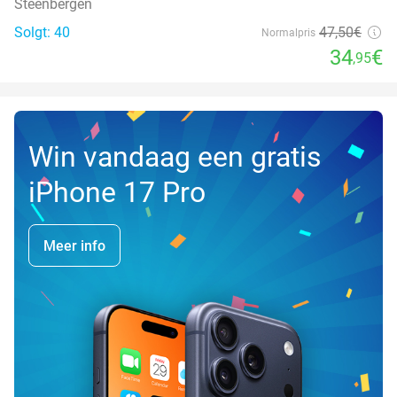
Steenbergen
Solgt: 40
47
,50
€
Normalpris
34
€
,95
Win vandaag een gratis
iPhone 17 Pro
Meer info