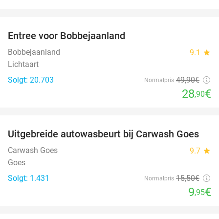
favorite_border
Entree voor Bobbejaanland
42%
Bobbejaanland
9.1
star
Lichtaart
Solgt: 20.703
49
,90
€
Normalpris
28
€
,90
favorite_border
Uitgebreide autowasbeurt bij Carwash Goes
36%
Carwash Goes
9.7
star
Goes
Solgt: 1.431
15
,50
€
Normalpris
9
€
,95
favorite_border