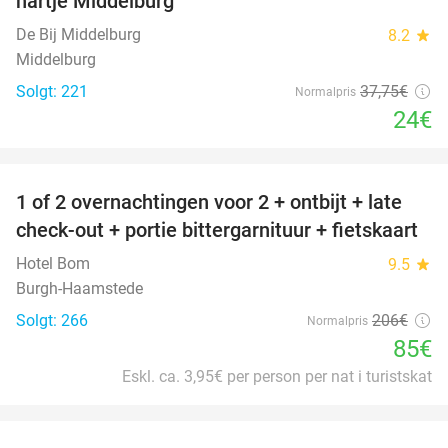
hartje Middelburg
De Bij Middelburg
8.2
star
Middelburg
Solgt: 221
37
,75
€
Normalpris
24€
favorite_border
1 of 2 overnachtingen voor 2 + ontbijt + late
59%
check-out + portie bittergarnituur + fietskaart
Hotel Bom
9.5
star
Burgh-Haamstede
Solgt: 266
206€
Normalpris
85€
Eskl. ca. 3,95€ per person per nat i turistskat
favorite_border