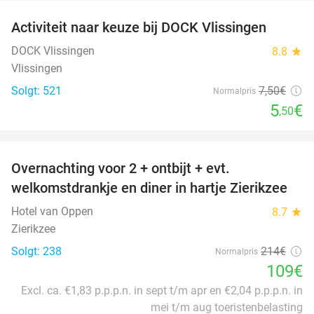
Activiteit naar keuze bij DOCK Vlissingen
27%
DOCK Vlissingen
8.8
star
Vlissingen
Solgt: 521
7
,50
€
Normalpris
5
€
,50
favorite_border
Overnachting voor 2 + ontbijt + evt.
49%
welkomstdrankje en diner in hartje Zierikzee
Hotel van Oppen
8.7
star
Zierikzee
Solgt: 238
214€
Normalpris
109€
Excl. ca. €1,83 p.p.p.n. in sept t/m apr en €2,04 p.p.p.n. in
mei t/m aug toeristenbelasting