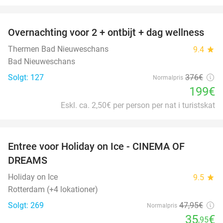
favorite_border
Overnachting voor 2 + ontbijt + dag wellness
47%
Thermen Bad Nieuweschans
9.4
star
Bad Nieuweschans
Solgt: 127
376€
Normalpris
199€
Eskl. ca. 2,50€ per person per nat i turistskat
favorite_border
Entree voor Holiday on Ice - CINEMA OF
25%
DREAMS
Holiday on Ice
9.5
star
Rotterdam (+4 lokationer)
Solgt: 269
47
,95
€
Normalpris
35
€
,95