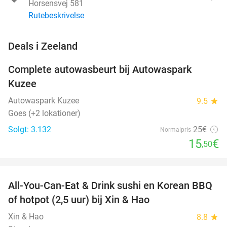
Horsensvej 581
Rutebeskrivelse
favorite_border
Deals i Zeeland
Complete autowasbeurt bij Autowaspark
38%
Kuzee
Autowaspark Kuzee
9.5
star
Goes (+2 lokationer)
Solgt: 3.132
25€
Normalpris
15
€
,50
favorite_border
All-You-Can-Eat & Drink sushi en Korean BBQ
26%
NYT I
of hotpot (2,5 uur) bij Xin & Hao
DAG
Xin & Hao
8.8
star