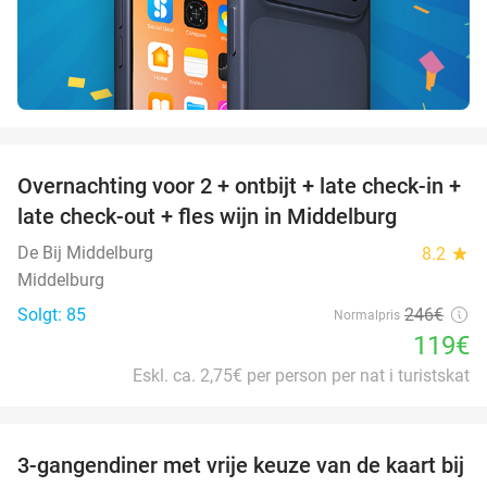
favorite_border
Overnachting voor 2 + ontbijt + late check-in +
52%
late check-out + fles wijn in Middelburg
De Bij Middelburg
8.2
star
Middelburg
Solgt: 85
246€
Normalpris
119€
Eskl. ca. 2,75€ per person per nat i turistskat
favorite_border
3-gangendiner met vrije keuze van de kaart bij
43%