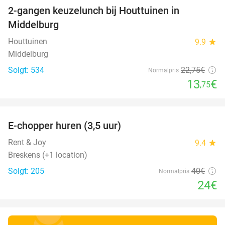
2-gangen keuzelunch bij Houttuinen in
40%
Middelburg
Houttuinen
9.9
star
Middelburg
Solgt: 534
22
,75
€
Normalpris
13
€
,75
favorite_border
E-chopper huren (3,5 uur)
40%
Rent & Joy
9.4
star
Breskens (+1 location)
Solgt: 205
40€
Normalpris
24€