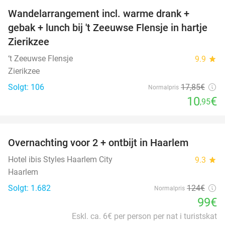
Wandelarrangement incl. warme drank +
39%
gebak + lunch bij 't Zeeuwse Flensje in hartje
Zierikzee
‘t Zeeuwse Flensje
9.9
star
Zierikzee
Solgt: 106
17
,85
€
Normalpris
10
€
,95
favorite_border
Overnachting voor 2 + ontbijt in Haarlem
20%
Hotel ibis Styles Haarlem City
9.3
star
Haarlem
Solgt: 1.682
124€
Normalpris
99€
Eskl. ca. 6€ per person per nat i turistskat