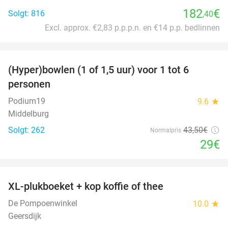
182
€
Solgt: 816
,40
Excl. approx. €2,83 p.p.p.n. en €14 p.p. bedlinnen
favorite_border
(Hyper)bowlen (1 of 1,5 uur) voor 1 tot 6
33%
personen
Podium19
9.6
star
Middelburg
Solgt: 262
43
,50
€
Normalpris
29€
favorite_border
XL-plukboeket + kop koffie of thee
41%
De Pompoenwinkel
10.0
star
Geersdijk