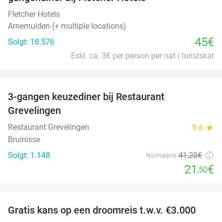
Fletcher Hotels
Arnemuiden (+ multiple locations)
45€
Solgt: 18.576
Eskl. ca. 3€ per person per nat i turistskat
favorite_border
3-gangen keuzediner bij Restaurant
48%
Grevelingen
Restaurant Grevelingen
9.6
star
Bruinisse
Solgt: 1.148
41
,20
€
Normalpris
21
€
,50
favorite_border
Gratis kans op een droomreis t.w.v. €3.000