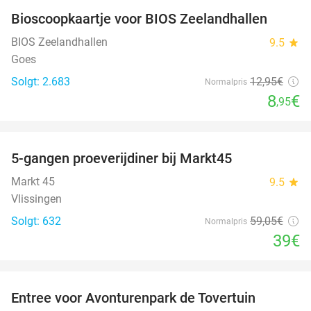
Bioscoopkaartje voor BIOS Zeelandhallen
31%
BIOS Zeelandhallen
9.5
star
Goes
Solgt: 2.683
12
,95
€
Normalpris
8
€
,95
favorite_border
5-gangen proeverijdiner bij Markt45
34%
Markt 45
9.5
star
Vlissingen
Solgt: 632
59
,05
€
Normalpris
39€
favorite_border
Entree voor Avonturenpark de Tovertuin
34%