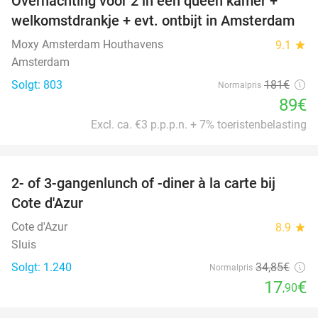
Overnachting voor 2 in een queen kamer +
51%
welkomstdrankje + evt. ontbijt in Amsterdam
Moxy Amsterdam Houthavens
9.1
star
Amsterdam
Solgt: 803
181€
Normalpris
89€
Excl. ca. €3 p.p.p.n. + 7% toeristenbelasting
favorite_border
2- of 3-gangenlunch of -diner à la carte bij
49%
Cote d'Azur
Cote d'Azur
8.9
star
Sluis
Solgt: 1.240
34
,85
€
Normalpris
17
€
,90
favorite_border