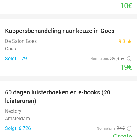
10€
favorite_border
Kappersbehandeling naar keuze in Goes
52%
De Salon Goes
9.3
star
Goes
Solgt: 179
39
,95
€
Normalpris
19€
favorite_border
100%
60 dagen luisterboeken en e-books (20
luisteruren)
Nextory
Amsterdam
Solgt: 6.726
24€
Normalpris
Gratis