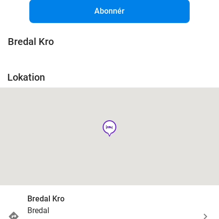
Abonnér
Bredal Kro
Lokation
hotel
Bredal Kro
Bredal