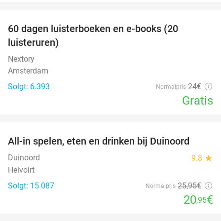
favorite_border
100%
60 dagen luisterboeken en e-books (20
luisteruren)
Nextory
Amsterdam
Solgt: 6.393
24€
Normalpris
Gratis
favorite_border
All-in spelen, eten en drinken bij Duinoord
19%
Duinoord
9.8
star
Helvoirt
Solgt: 15.087
25
,95
€
Normalpris
20
€
,95
favorite_border