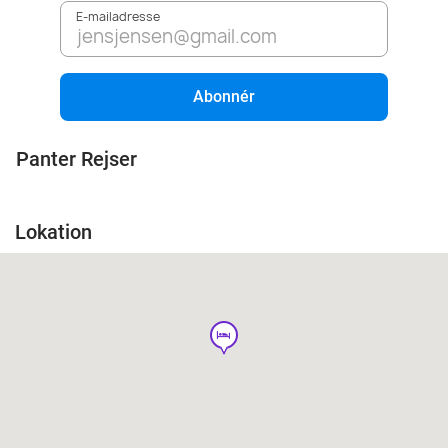
E-mailadresse
Abonnér
Panter Rejser
Lokation
hotel