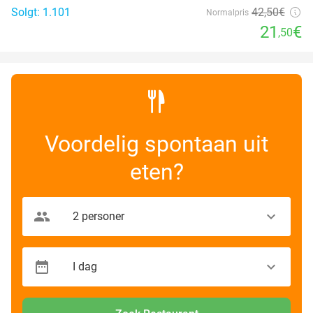
Solgt: 1.101
42
,50
€
Normalpris
21
€
,50
Voordelig spontaan uit
eten?