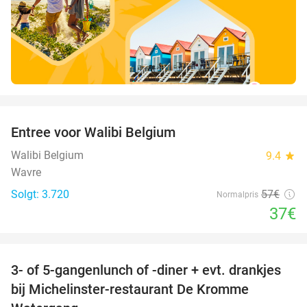
favorite_border
Entree voor Walibi Belgium
35%
Walibi Belgium
9.4
star
Wavre
Solgt: 3.720
57€
Normalpris
37€
favorite_border
3- of 5-gangenlunch of -diner + evt. drankjes
16%
bij Michelinster-restaurant De Kromme