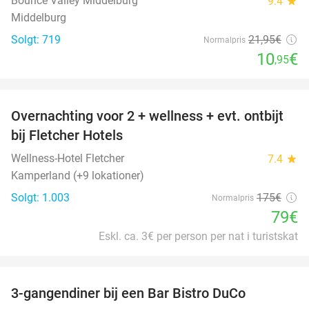
Bounce Valley Middelburg
9.4
star
Middelburg
Solgt: 719
21
,95
€
Normalpris
10
€
,95
favorite_border
Overnachting voor 2 + wellness + evt. ontbijt
55%
bij Fletcher Hotels
Wellness-Hotel Fletcher
7.4
star
Kamperland (+9 lokationer)
Solgt: 1.003
175€
Normalpris
79€
Eskl. ca. 3€ per person per nat i turistskat
favorite_border
3-gangendiner bij een Bar Bistro DuCo
45%