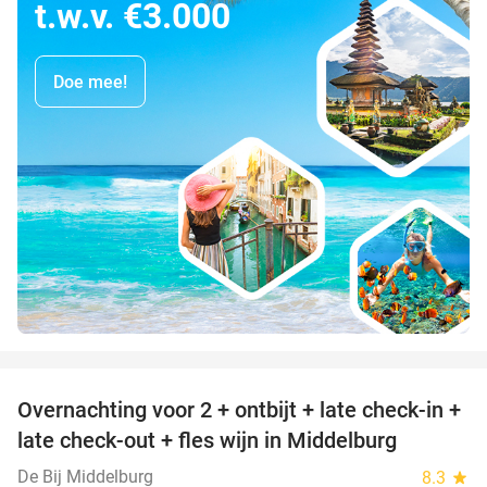
t.w.v. €3.000
Doe mee!
favorite_border
Overnachting voor 2 + ontbijt + late check-in +
52%
late check-out + fles wijn in Middelburg
De Bij Middelburg
8.3
star