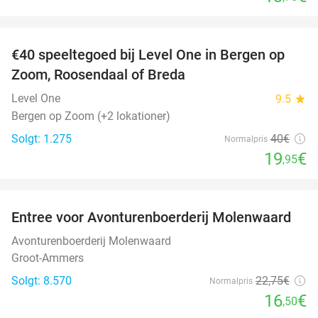
favorite_border
€40 speeltegoed bij Level One in Bergen op
50%
Zoom, Roosendaal of Breda
Level One
9.5
star
Bergen op Zoom (+2 lokationer)
Solgt: 1.275
40€
Normalpris
19
€
,95
favorite_border
Entree voor Avonturenboerderij Molenwaard
27%
Avonturenboerderij Molenwaard
Groot-Ammers
Solgt: 8.570
22
,75
€
Normalpris
16
€
,50