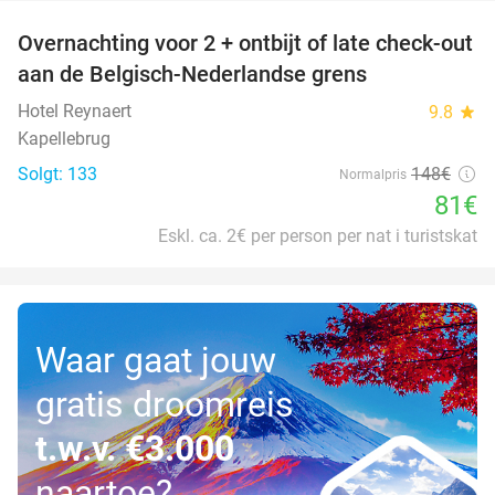
Overnachting voor 2 + ontbijt of late check-out
45%
aan de Belgisch-Nederlandse grens
Hotel Reynaert
9.8
star
Kapellebrug
Solgt: 133
148€
Normalpris
81€
Eskl. ca. 2€ per person per nat i turistskat
Waar gaat jouw
gratis droomreis
t.w.v. €3.000
naartoe?