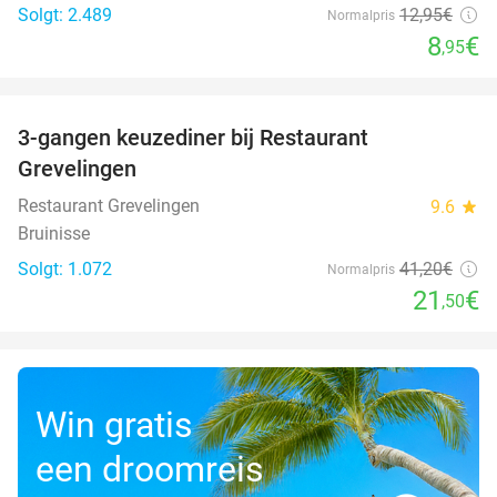
Solgt: 2.489
12
,95
€
Normalpris
8
€
,95
favorite_border
3-gangen keuzediner bij Restaurant
48%
Grevelingen
Restaurant Grevelingen
9.6
star
Bruinisse
Solgt: 1.072
41
,20
€
Normalpris
21
€
,50
Win gratis
een droomreis