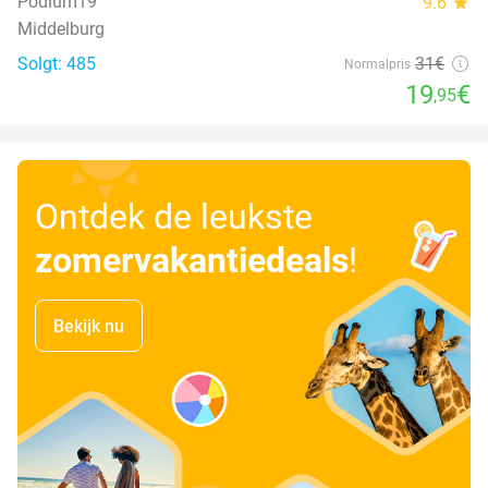
Podium19
9.6
star
Middelburg
Solgt: 485
31€
Normalpris
19
€
,95
Ontdek de leukste
zomervakantiedeals
!
Bekijk nu