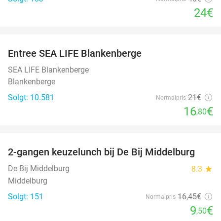
24€
favorite_border
Entree SEA LIFE Blankenberge
20%
SEA LIFE Blankenberge
Blankenberge
Solgt: 10.581
21€
Normalpris
16
€
,80
favorite_border
2-gangen keuzelunch bij De Bij Middelburg
42%
De Bij Middelburg
8.3
star
Middelburg
Solgt: 151
16
,45
€
Normalpris
9
€
,50