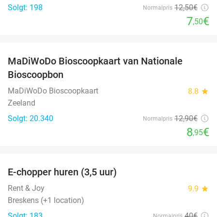
Solgt: 198
12
,50
€
Normalpris
7
€
,50
favorite_border
MaDiWoDo Bioscoopkaart van Nationale
31%
Bioscoopbon
MaDiWoDo Bioscoopkaart
8.8
star
Zeeland
Solgt: 20.340
12
,90
€
Normalpris
8
€
,95
favorite_border
E-chopper huren (3,5 uur)
40%
Rent & Joy
9.9
star
Breskens (+1 location)
Solgt: 183
40€
Normalpris