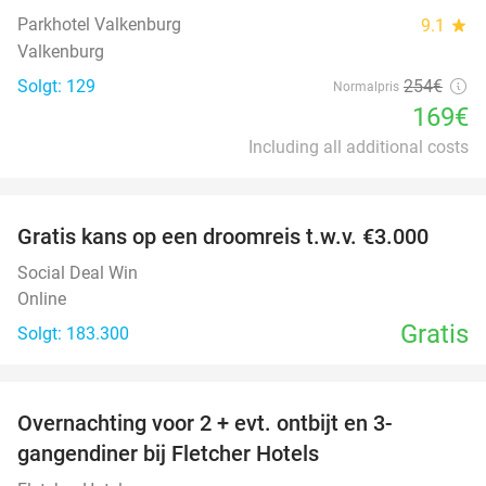
Parkhotel Valkenburg
9.1
star
Valkenburg
Solgt: 129
254€
Normalpris
169€
Including all additional costs
favorite_border
Gratis kans op een droomreis t.w.v. €3.000
Social Deal Win
Online
Gratis
Solgt: 183.300
favorite_border
Overnachting voor 2 + evt. ontbijt en 3-
gangendiner bij Fletcher Hotels