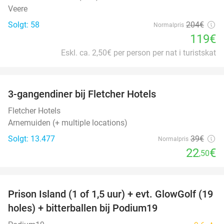
Veere
Solgt: 58
204€
Normalpris
119€
Eskl. ca. 2,50€ per person per nat i turistskat
favorite_border
3-gangendiner bij Fletcher Hotels
42%
Fletcher Hotels
Arnemuiden (+ multiple locations)
Solgt: 13.477
39€
Normalpris
22
€
,50
favorite_border
Prison Island (1 of 1,5 uur) + evt. GlowGolf (19
36%
holes) + bitterballen bij Podium19