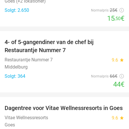
Goes (+2 lokationer)
Solgt: 2.650
25€
Normalpris
15
€
,50
favorite_border
4- of 5-gangendiner van de chef bij
33%
Restaurantje Nummer 7
Restaurantje Nummer 7
9.6
star
Middelburg
Solgt: 364
66€
Normalpris
44€
favorite_border
Dagentree voor Vitae Wellnessresorts in Goes
49%
Vitae Wellnessresorts
9.6
star
Goes