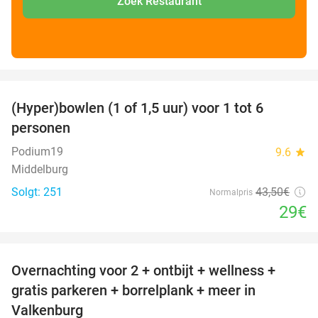
Zoek Restaurant
favorite_border
(Hyper)bowlen (1 of 1,5 uur) voor 1 tot 6
33%
personen
Podium19
9.6
star
Middelburg
Solgt: 251
43
,50
€
Normalpris
29€
favorite_border
Overnachting voor 2 + ontbijt + wellness +
33%
gratis parkeren + borrelplank + meer in
Valkenburg