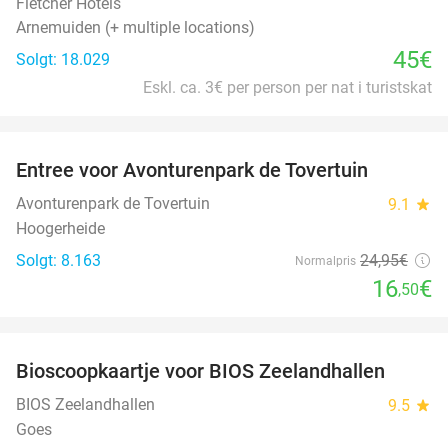
Fletcher Hotels
Arnemuiden (+ multiple locations)
45€
Solgt: 18.029
Eskl. ca. 3€ per person per nat i turistskat
favorite_border
Entree voor Avonturenpark de Tovertuin
34%
Avonturenpark de Tovertuin
9.1
star
Hoogerheide
Solgt: 8.163
24
,95
€
Normalpris
16
€
,50
favorite_border
Bioscoopkaartje voor BIOS Zeelandhallen
31%
BIOS Zeelandhallen
9.5
star
Goes