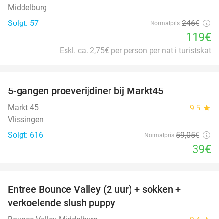
Middelburg
Solgt: 57
246€
Normalpris
119€
Eskl. ca. 2,75€ per person per nat i turistskat
favorite_border
5-gangen proeverijdiner bij Markt45
34%
Markt 45
9.5
star
Vlissingen
Solgt: 616
59
,05
€
Normalpris
39€
favorite_border
Entree Bounce Valley (2 uur) + sokken +
50%
verkoelende slush puppy