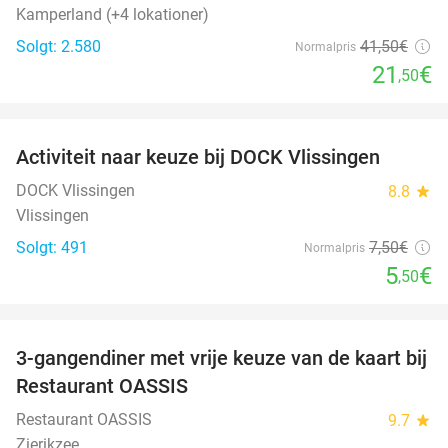
Kamperland (+4 lokationer)
Solgt: 2.580
41
,50
€
Normalpris
21
€
,50
favorite_border
Activiteit naar keuze bij DOCK Vlissingen
27%
DOCK Vlissingen
8.8
star
Vlissingen
Solgt: 491
7
,50
€
Normalpris
5
€
,50
favorite_border
3-gangendiner met vrije keuze van de kaart bij
43%
Restaurant OASSIS
Restaurant OASSIS
9.7
star
Zierikzee