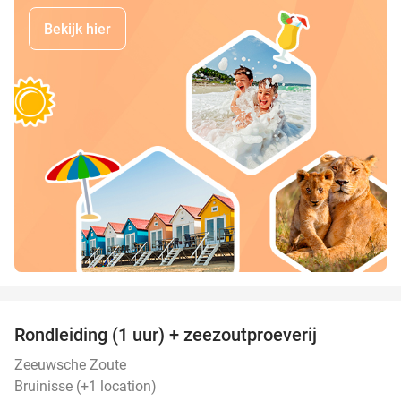
Bekijk hier
favorite_border
Rondleiding (1 uur) + zeezoutproeverij
40%
Zeeuwsche Zoute
Bruinisse (+1 location)