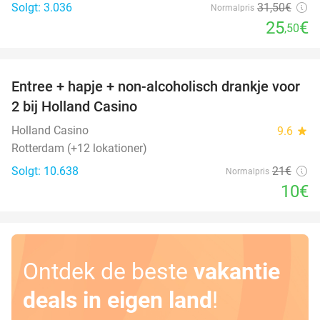
Solgt: 3.036
31
,50
€
Normalpris
25
€
,50
favorite_border
Entree + hapje + non-alcoholisch drankje voor
52%
2 bij Holland Casino
Holland Casino
9.6
star
Rotterdam (+12 lokationer)
Solgt: 10.638
21€
Normalpris
10€
Ontdek de beste
vakantie
deals in eigen land
!