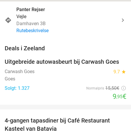
Panter Rejser
Vejle
Damhaven 3B
Rutebeskrivelse
favorite_border
Deals i Zeeland
Uitgebreide autowasbeurt bij Carwash Goes
36%
Carwash Goes
9.7
star
Goes
Solgt: 1.327
15
,50
€
Normalpris
9
€
,95
favorite_border
4-gangen tapasdiner bij Café Restaurant
32%
Kasteel van Batavia