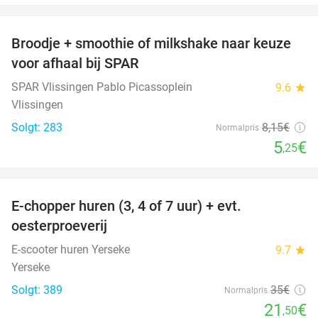
favorite_border
Broodje + smoothie of milkshake naar keuze
36%
voor afhaal bij SPAR
SPAR Vlissingen Pablo Picassoplein
9.6
star
Vlissingen
Solgt: 283
8
,15
€
Normalpris
5
€
,25
favorite_border
E-chopper huren (3, 4 of 7 uur) + evt.
39%
oesterproeverij
E-scooter huren Yerseke
9.7
star
Yerseke
Solgt: 389
35€
Normalpris
21
€
,50