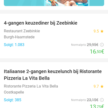
favorite_border
4-gangen keuzediner bij Zeebinkie
45%
Restaurant Zeebinkie
9.5
star
Burgh-Haamstede
Solgt: 1.083
29
,95
€
Normalpris
16
€
,50
favorite_border
Italiaanse 2-gangen keuzelunch bij Ristorante
41%
Pizzeria La Vita Bella
Ristorante Pizzeria La Vita Bella
9.7
star
Oostkapelle
Solgt: 385
23
,15
€
Normalpris
13
€
,75