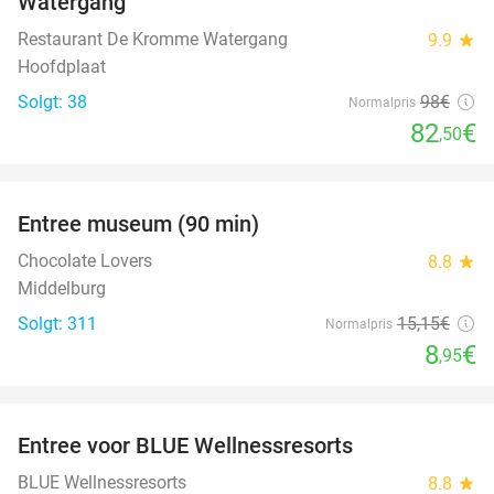
Watergang
Restaurant De Kromme Watergang
9.9
star
Hoofdplaat
Solgt: 38
98€
Normalpris
82
€
,50
favorite_border
Entree museum (90 min)
41%
Chocolate Lovers
8.8
star
Middelburg
Solgt: 311
15
,15
€
Normalpris
8
€
,95
favorite_border
Entree voor BLUE Wellnessresorts
48%
BLUE Wellnessresorts
8.8
star