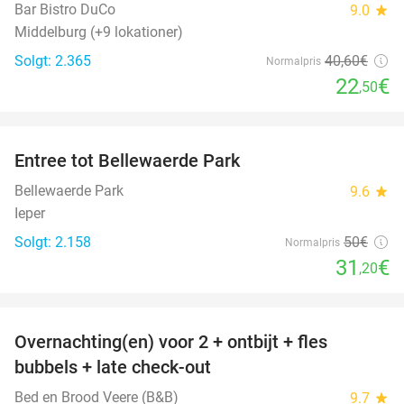
Bar Bistro DuCo
9.0
star
Middelburg (+9 lokationer)
Solgt: 2.365
40
,60
€
Normalpris
22
€
,50
favorite_border
Entree tot Bellewaerde Park
38%
Bellewaerde Park
9.6
star
Ieper
Solgt: 2.158
50€
Normalpris
31
€
,20
favorite_border
Overnachting(en) voor 2 + ontbijt + fles
42%
bubbels + late check-out
Bed en Brood Veere (B&B)
9.7
star