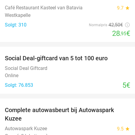
Café Restaurant Kasteel van Batavia
9.7
star
Westkapelle
Solgt: 310
42
,50
€
Normalpris
28
€
,95
favorite_border
Social Deal-giftcard van 5 tot 100 euro
Social Deal Giftcard
Online
5€
Solgt: 76.853
favorite_border
Complete autowasbeurt bij Autowaspark
38%
Kuzee
Autowaspark Kuzee
9.5
star