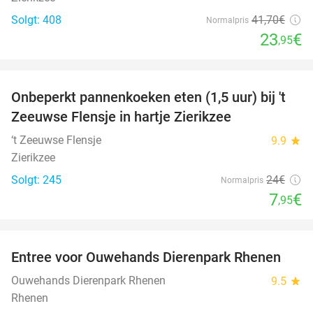
Solgt: 408
41
,70
€
Normalpris
23
€
,95
favorite_border
Onbeperkt pannenkoeken eten (1,5 uur) bij 't
67%
Zeeuwse Flensje in hartje Zierikzee
‘t Zeeuwse Flensje
9.9
star
Zierikzee
Solgt: 245
24€
Normalpris
7
€
,95
favorite_border
Entree voor Ouwehands Dierenpark Rhenen
19%
Ouwehands Dierenpark Rhenen
9.5
star
Rhenen