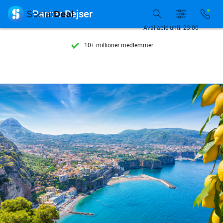
Se flere end 15.000 deals

Panter Rejser
Tilgængelig 7 dage om ugen
Available until 23:00
10+ millioner medlemmer
9,4
baseret på
205.945 anmeldelser
Se flere end 15.000 deals
Tilgængelig 7 dage om ugen
10+ millioner medlemmer