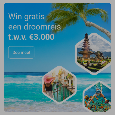
Win gratis
een droomreis
t.w.v. €3.000
Doe mee!