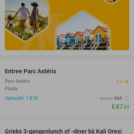
favorite_border
Entree Parc Astérix
30%
Parc Astérix
9.6
star
Plailly
Verkocht: 1.818
€68
Regulier
€47
,60
favorite_border
Grieks 3-gangenlunch of -diner bij Kali Orexi
47%