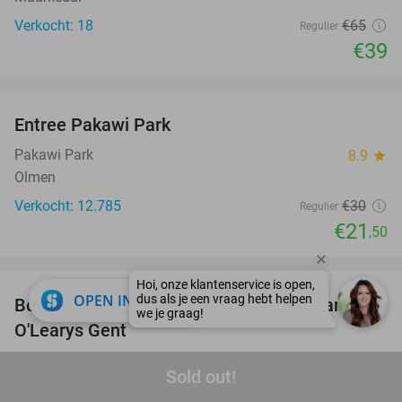
Verkocht: 18
€65
Regulier
€39
favorite_border
Entree Pakawi Park
28%
Pakawi Park
8.9
star
Olmen
Verkocht: 12.785
€30
Regulier
€21
,50
favorite_border
close
OPEN IN APP
Bowlen (50 min) + diner + arcade playcard bij
38%
O'Learys Gent
O'Learys Gent
9.5
star
Sold out!
Gent