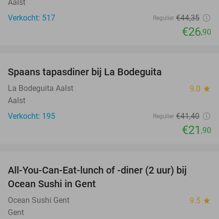
Aalst
Verkocht: 517
€44
,35
Regulier
€26
,90
favorite_border
Spaans tapasdiner bij La Bodeguita
47%
La Bodeguita Aalst
9.0
star
Aalst
Verkocht: 195
€41
,40
Regulier
€21
,90
favorite_border
All-You-Can-Eat-lunch of -diner (2 uur) bij
36%
Ocean Sushi in Gent
Ocean Sushi Gent
9.5
star
Gent