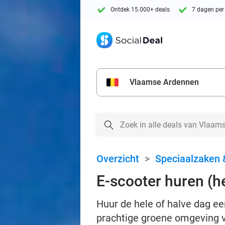
Ontdek 15.000+ deals
7 dagen per
Vlaamse Ardennen
Overzicht
>
Speciaalzaken 
E-scooter huren (he
Huur de hele of halve dag een 
prachtige groene omgeving v