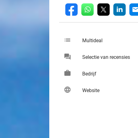
whatsapp
linkedin
fb
mai
list
keybo
Multideal
chat
keybo
Selectie van recensies
work
keybo
Bedrijf
language
keybo
Website