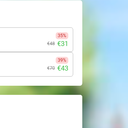
men. Helmen op en gas geven maar!
35%
€31
€48
39%
€43
€70