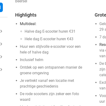
Beersel
l
Highlights
Grote
Multideal:
Gel
29 
ard_arrow_right
Halve dag E-scooter huren €31
7 d
Hele dag E-scooter huren €43
ard_arrow_right
Res
Huur een stijlvolle e-scooter voor een
via
hele of halve dag
van
ard_arrow_right
Inclusief helm
De 
Ontdek op een ontspannen manier de
ard_arrow_right
zijn
groene omgeving
cate
Je vertrekt vanaf een locatie met
Exc
prachtige geschiedenis
van
De rode scooters zijn zeker een foto
Voo
waard
uur