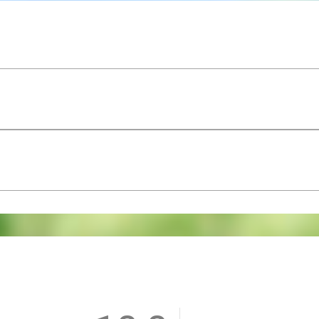
oud, want vanaf 8 jaar oud mag je achterop plaatsne