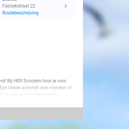
Fabriekstraat 22
Routebeschrijving
ol! Bij HER Scooters huur je voor
en ideale activiteit met vrienden of
oer je gewoon nog een gezellig
dat je langs verschillende
Het uitje is geschikt voor jong en