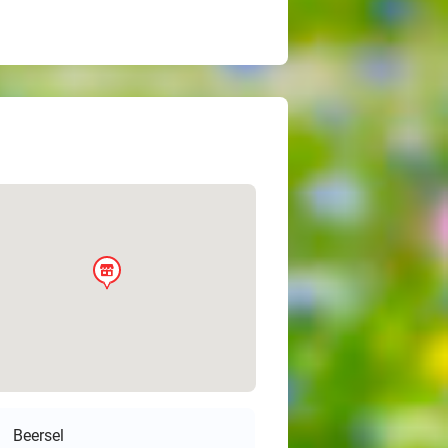
store
Beersel