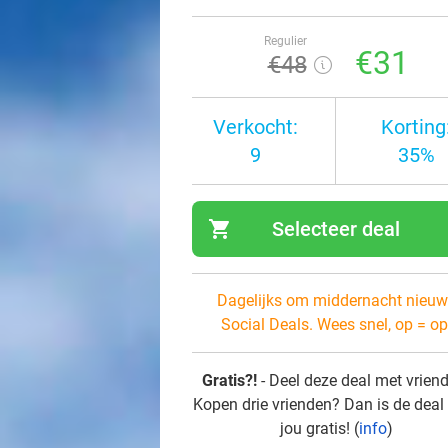
Regulier
€31
€48
Verkocht:
Korting
9
35%
shopping_cart
Selecteer deal
navi
Dagelijks om middernacht nieuw
Social Deals. Wees snel, op = op
Gratis?!
- Deel deze deal met vrien
Kopen drie vrienden? Dan is de deal
jou gratis! (
info
)