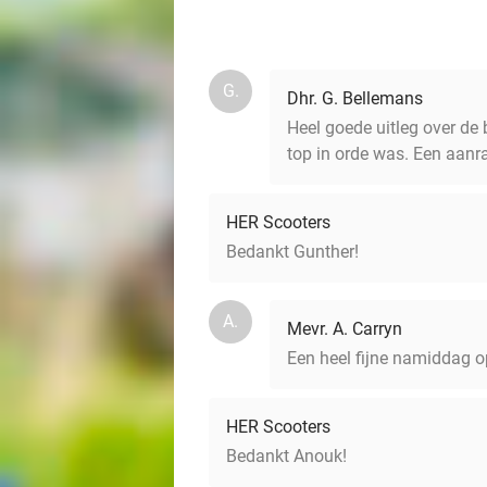
G.
Dhr. G. Bellemans
Heel goede uitleg over de 
top in orde was. Een aanra
HER Scooters
Bedankt Gunther!
A.
Mevr. A. Carryn
Een heel fijne namiddag o
HER Scooters
Bedankt Anouk!