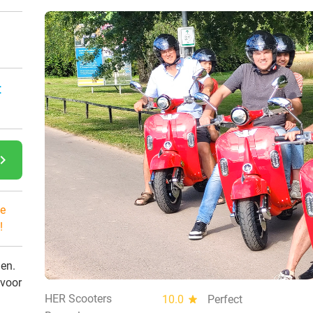
:
gate_next
e
!
den.
 voor
HER Scooters
10.0
star
Perfect