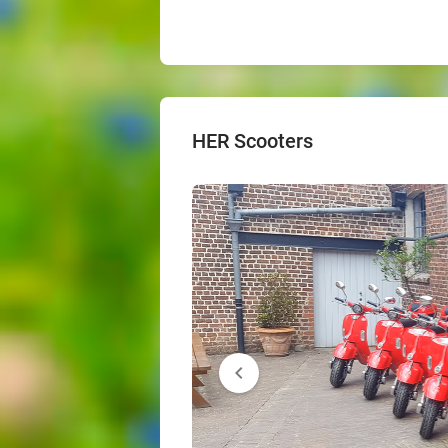
HER Scooters
chevron_left