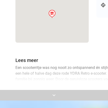
store
Lees meer
Een scooterritje was nog nooit zo ontspannend én stijlv
een hele of halve dag deze rode YDRA Retro e-scooter. E
familie bij zonnig weer. Door de geruisloze scooters v
gesprek terwijl je over mooie landwegen cruiset.
keyboard_arrow_down
Stippel je eigen route uit of neem een GPS-toestel mee 
bezienswaardigheden, terrasjes en een ijssalon brengt. 