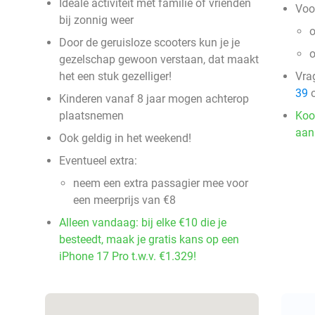
Ideale activiteit met familie of vrienden
Voo
bij zonnig weer
o
Door de geruisloze scooters kun je je
o
gezelschap gewoon verstaan, dat maakt
het een stuk gezelliger!
Vra
39
o
Kinderen vanaf 8 jaar mogen achterop
plaatsnemen
Koo
aan
Ook geldig in het weekend!
Eventueel extra:
neem een extra passagier mee voor
een meerprijs van €8
Alleen vandaag: bij elke €10 die je
besteedt, maak je gratis kans op een
iPhone 17 Pro t.w.v. €1.329!