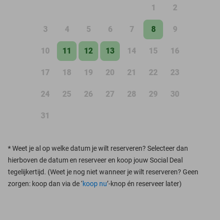
1
2
3
4
5
6
7
8
9
10
11
12
13
14
15
16
17
18
19
20
21
22
23
24
25
26
27
28
29
30
31
*
Weet je al op welke datum je wilt reserveren? Selecteer dan
hierboven de datum en reserveer en koop jouw Social Deal
tegelijkertijd. (Weet je nog niet wanneer je wilt reserveren? Geen
zorgen: koop dan via de ‘
koop nu
’-knop én reserveer later)