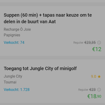
favorite_border
Suppen (60 min) + tapas naar keuze om te
49%
delen in de buurt van Aat
Recharge Ô Joie
Papignies
Verkocht: 74
€23
,35
Regulier
€12
favorite_border
Toegang tot Jungle City of minigolf
18%
Jungle City
9.0
star
Tournai
Verkocht: 1.728
€23
Regulier
€18
,90
favorite_border