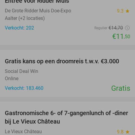
Entree voor Ridder Muis
22%
NEW
TODAY
De Grote Ridder Muis Doe-Expo
9.3
star
Aalter (+2 locaties)
Verkocht: 202
€14
,70
Regulier
€11
,50
favorite_border
Gratis kans op een droomreis t.w.v. €3.000
Social Deal Win
Online
Gratis
Verkocht: 183.460
favorite_border
Gastronomische 6- of 7-gangenlunch of -diner
33%
bij Le Vieux Château
Le Vieux Château
9.8
star