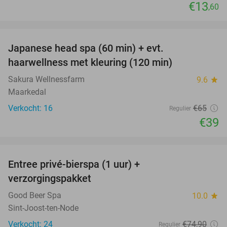
€13
,60
favorite_border
Japanese head spa (60 min) + evt.
40%
haarwellness met kleuring (120 min)
Sakura Wellnessfarm
9.6
star
Maarkedal
Verkocht: 16
€65
Regulier
€39
favorite_border
Entree privé-bierspa (1 uur) +
35%
verzorgingspakket
Good Beer Spa
10.0
star
Sint-Joost-ten-Node
Verkocht: 24
€74
,90
Regulier