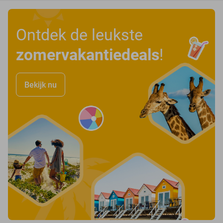
Ontdek de leukste
zomervakantiedeals
!
Bekijk nu