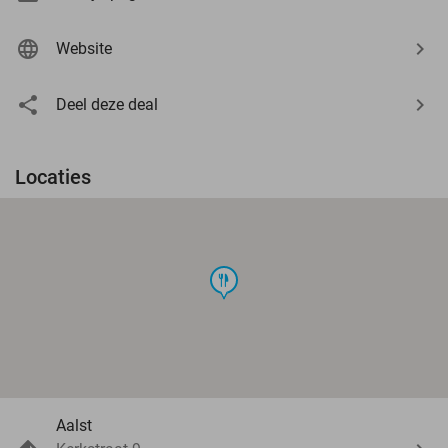
Website
Deel deze deal
Locaties
food
Aalst