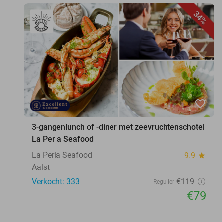
34%
favorite_border
3-gangenlunch of -diner met zeevruchtenschotel
La Perla Seafood
La Perla Seafood
9.9
star
Aalst
Verkocht: 333
€119
Regulier
€79