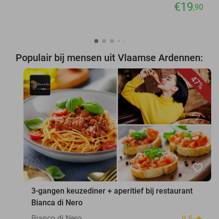
€19
,90
Populair bij mensen uit Vlaamse Ardennen:
47%
favorite_border
3-gangen keuzediner + aperitief bij restaurant
Bianca di Nero
Bianco di Nero
9.5
star