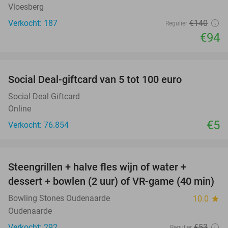
Vloesberg
Verkocht: 187
€140
Regulier
€94
favorite_border
Social Deal-giftcard van 5 tot 100 euro
Social Deal Giftcard
Online
€5
Verkocht: 76.854
favorite_border
Steengrillen + halve fles wijn of water +
34%
dessert + bowlen (2 uur) of VR-game (40 min)
Bowling Stones Oudenaarde
10.0
star
Oudenaarde
Verkocht: 292
€53
Regulier