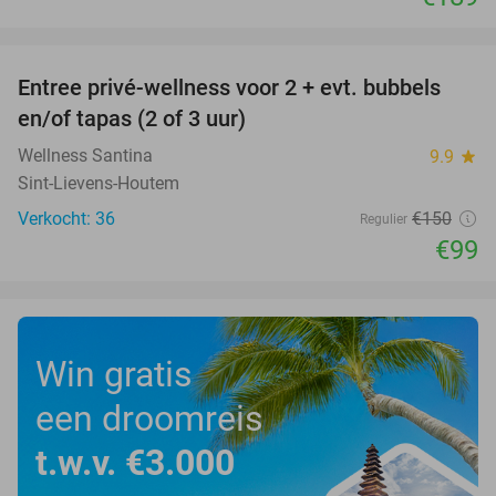
favorite_border
Entree privé-wellness voor 2 + evt. bubbels
34%
en/of tapas (2 of 3 uur)
Wellness Santina
9.9
star
Sint-Lievens-Houtem
Verkocht: 36
€150
Regulier
€99
Win gratis
een droomreis
t.w.v. €3.000