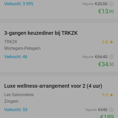
Verkocht: 3.995
€20
,50
Regulier
€13
,90
favorite_border
3-gangen keuzediner bij TRKZK
37%
TRKZK
9.8
star
Wortegem-Petegem
Verkocht: 46
€54
,40
Regulier
€34
,50
favorite_border
Luxe wellness-arrangement voor 2 (4 uur)
44%
Les Salonnières
9.9
star
Zingem
Verkocht: 55
€340
Regulier
€189