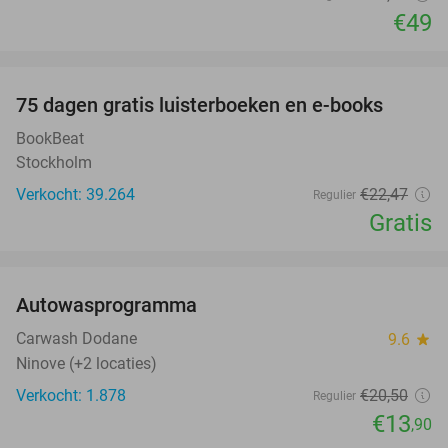
€49
favorite_border
100%
75 dagen gratis luisterboeken en e-books
BookBeat
Stockholm
Verkocht: 39.264
€22
,47
Regulier
Gratis
favorite_border
Autowasprogramma
32%
Carwash Dodane
9.6
star
Ninove (+2 locaties)
Verkocht: 1.878
€20
,50
Regulier
€13
,90