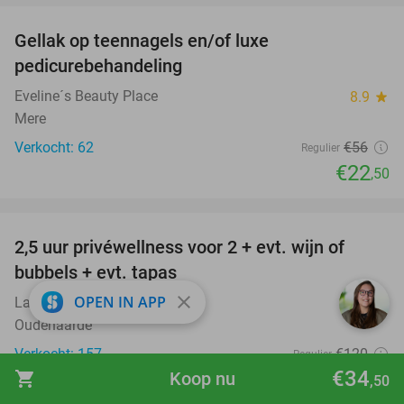
Gellak op teennagels en/of luxe
60%
pedicurebehandeling
Eveline´s Beauty Place
8.9
star
Mere
Verkocht: 62
€56
Regulier
€22
,50
favorite_border
2,5 uur privéwellness voor 2 + evt. wijn of
26%
bubbels + evt. tapas
close
OPEN IN APP
La Cereza
9.9
star
Oudenaarde
Verkocht: 157
€120
Regulier
€34
€89
shopping_cart
Koop nu
,50