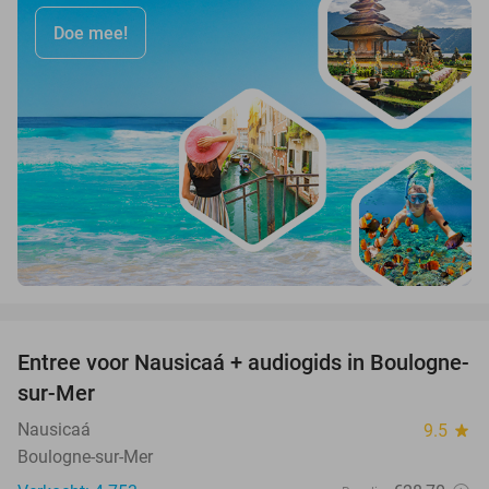
Doe mee!
favorite_border
Entree voor Nausicaá + audiogids in Boulogne-
27%
sur-Mer
Nausicaá
9.5
star
Boulogne-sur-Mer