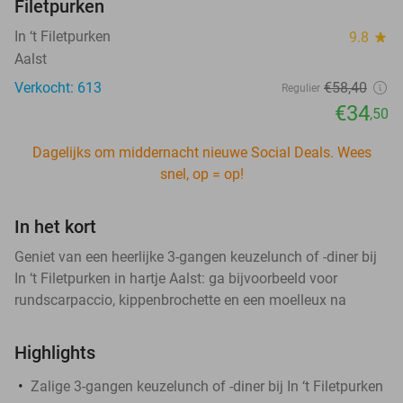
Filetpurken
In ‘t Filetpurken
9.8
star
Aalst
Verkocht: 613
€58
,40
Regulier
€34
,50
Dagelijks om middernacht nieuwe Social Deals. Wees
snel, op = op!
In het kort
Geniet van een heerlijke 3-gangen keuzelunch of -diner bij
In ‘t Filetpurken in hartje Aalst: ga bijvoorbeeld voor
rundscarpaccio, kippenbrochette en een moelleux na
Highlights
Zalige 3-gangen keuzelunch of -diner bij In ‘t Filetpurken