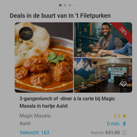
Deals in de buurt van In ‘t Filetpurken
38%
favorite_border
3-gangenlunch of -diner à la carte bij Magic
Masala in hartje Aalst
Magic Masala
9.9
star
Aalst
0 min.
directions_walk
Verkocht: 163
€31
,90
Regulier