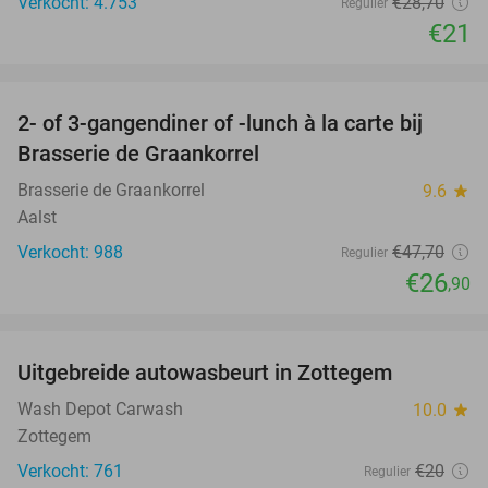
Verkocht: 4.753
€28
,70
Regulier
€21
favorite_border
2- of 3-gangendiner of -lunch à la carte bij
44%
Brasserie de Graankorrel
Brasserie de Graankorrel
9.6
star
Aalst
Verkocht: 988
€47
,70
Regulier
€26
,90
favorite_border
Uitgebreide autowasbeurt in Zottegem
32%
Wash Depot Carwash
10.0
star
Zottegem
Verkocht: 761
€20
Regulier