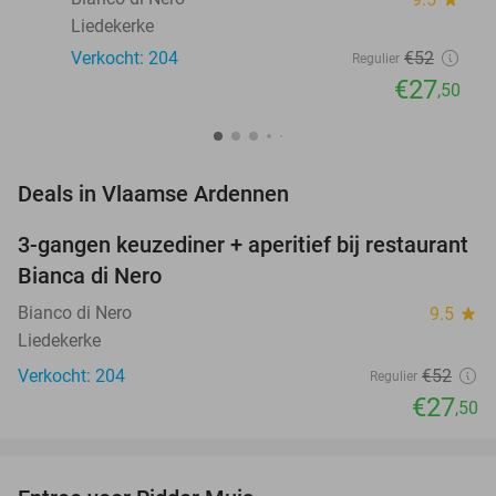
Liedekerke
Verkocht: 204
€52
Regulier
€27
,50
favorite_border
Deals in Vlaamse Ardennen
3-gangen keuzediner + aperitief bij restaurant
47%
Bianca di Nero
Bianco di Nero
9.5
star
Liedekerke
Verkocht: 204
€52
Regulier
€27
,50
favorite_border