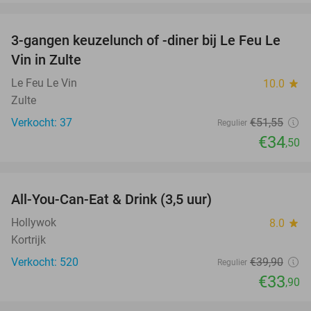
favorite_border
3-gangen keuzelunch of -diner bij Le Feu Le
33%
Vin in Zulte
Le Feu Le Vin
10.0
star
Zulte
Verkocht: 37
€51
,55
Regulier
€34
,50
favorite_border
All-You-Can-Eat & Drink (3,5 uur)
15%
Hollywok
8.0
star
Kortrijk
Verkocht: 520
€39
,90
Regulier
€33
,90