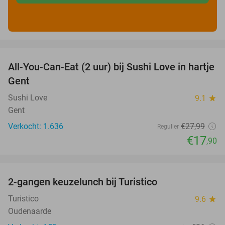
favorite_border
All-You-Can-Eat (2 uur) bij Sushi Love in hartje
36%
Gent
Sushi Love
9.1
star
Gent
Verkocht: 1.636
€27
,99
Regulier
€17
,90
favorite_border
2-gangen keuzelunch bij Turistico
29%
Turistico
9.6
star
Oudenaarde