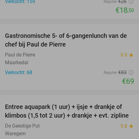
Verkocht: 159
€26
Regulier
€18
,50
favorite_border
Gastronomische 5- of 6-gangenlunch van de
17%
chef bij Paul de Pierre
Paul de Pierre
9.9
star
Maarkedal
Verkocht: 68
€83
Regulier
€69
favorite_border
Entree aquapark (1 uur) + ijsje + drankje of
32%
klimbos (1,5 tot 2 uur) + drankje + evt. zipline
De Geestige Put
9.8
star
Waregem