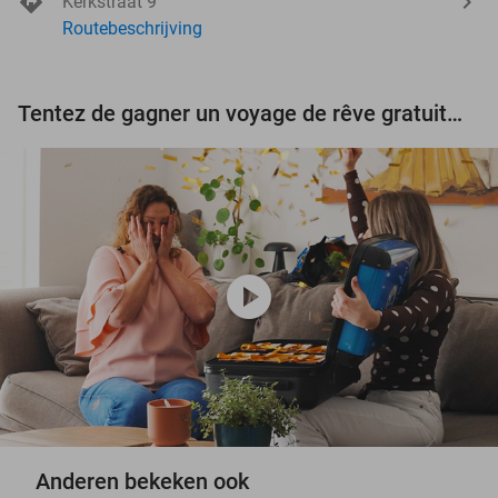
Kerkstraat 9
Routebeschrijving
Tentez de gagner un voyage de rêve gratuit d'une valeur de 3.000 € !
play_circle
Anderen bekeken ook