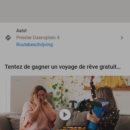
Aalst
Priester Daensplein 4
Routebeschrijving
Tentez de gagner un voyage de rêve gratuit d'une valeur de 3.000 € !
play_circle