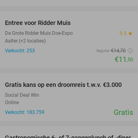
favorite_border
Entree voor Ridder Muis
22%
NEW
TODAY
De Grote Ridder Muis Doe-Expo
9.3
star
Aalter (+2 locaties)
Verkocht: 253
€14
,70
Regulier
€11
,50
favorite_border
Gratis kans op een droomreis t.w.v. €3.000
Social Deal Win
Online
Gratis
Verkocht: 183.759
favorite_border
Gastronomische 6- of 7-gangenlunch of -diner