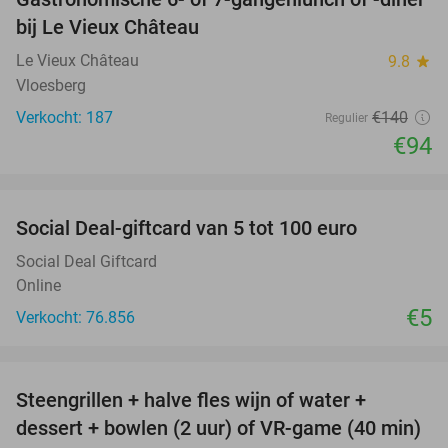
33%
bij Le Vieux Château
Le Vieux Château
9.8
star
Vloesberg
Verkocht: 187
€140
Regulier
€94
favorite_border
Social Deal-giftcard van 5 tot 100 euro
Social Deal Giftcard
Online
€5
Verkocht: 76.856
favorite_border
Steengrillen + halve fles wijn of water +
34%
dessert + bowlen (2 uur) of VR-game (40 min)