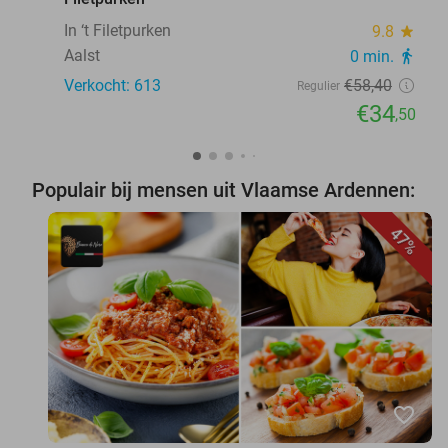
In ‘t Filetpurken
9.8
star
Aalst
0 min.
directions_walk
Verkocht: 613
€58
,40
Regulier
€34
,50
Populair bij mensen uit Vlaamse Ardennen:
47%
favorite_border