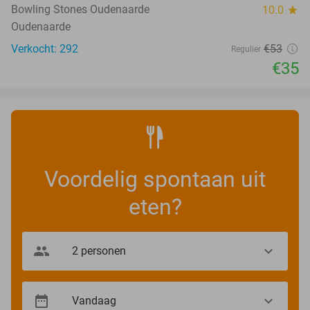
Bowling Stones Oudenaarde
10.0
star
Oudenaarde
Verkocht: 292
€53
Regulier
€35
Voordelig spontaan uit
eten?