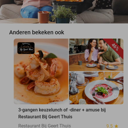
Anderen bekeken ook
46%
favorite_border
3-gangen keuzelunch of -diner + amuse bij
Restaurant Bij Geert Thuis
Restaurant Bij Geert Thuis
9.5
star