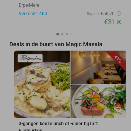
Erpe-Mere
Verkocht: 464
€58
,70
Regulier
€31
,90
Deals in de buurt van Magic Masala
41%
favorite_border
3-gangen keuzelunch of -diner bij In 't
Filetpurken