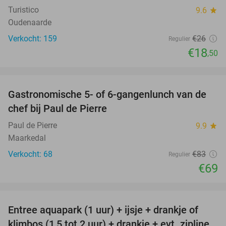
Turistico
9.6
star
Oudenaarde
Verkocht: 159
€26
Regulier
€18
,50
favorite_border
Gastronomische 5- of 6-gangenlunch van de
17%
chef bij Paul de Pierre
Paul de Pierre
9.9
star
Maarkedal
Verkocht: 68
€83
Regulier
€69
favorite_border
Entree aquapark (1 uur) + ijsje + drankje of
32%
klimbos (1,5 tot 2 uur) + drankje + evt. zipline