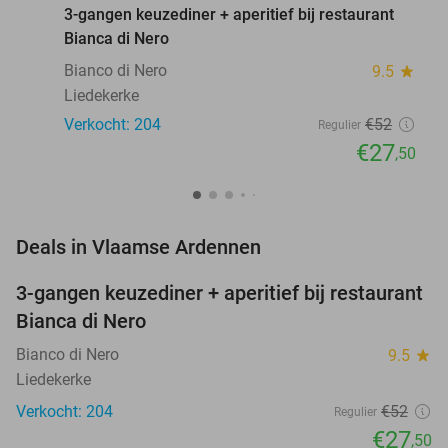
3-gangen keuzediner + aperitief bij restaurant
Bianca di Nero
Bianco di Nero
9.5
star
Liedekerke
Verkocht: 204
€52
Regulier
€27
,50
favorite_border
Deals in Vlaamse Ardennen
3-gangen keuzediner + aperitief bij restaurant
47%
Bianca di Nero
Bianco di Nero
9.5
star
Liedekerke
Verkocht: 204
€52
Regulier
€27
,50