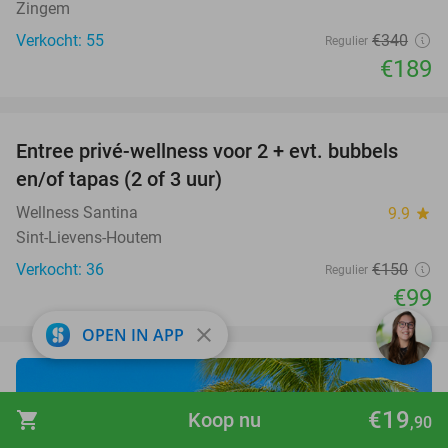
Zingem
Verkocht: 55
€340
Regulier
€189
favorite_border
Entree privé-wellness voor 2 + evt. bubbels
34%
en/of tapas (2 of 3 uur)
Wellness Santina
9.9
star
Sint-Lievens-Houtem
Verkocht: 36
€150
Regulier
€99
close
OPEN IN APP
Win gratis
€19
shopping_cart
Koop nu
,90