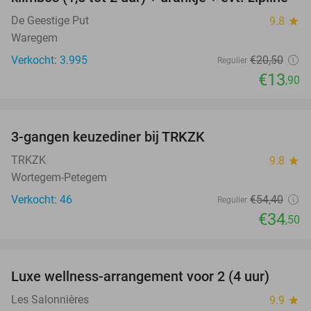
De Geestige Put
9.8
star
Waregem
Verkocht: 3.995
€20
,50
Regulier
€13
,90
favorite_border
3-gangen keuzediner bij TRKZK
37%
TRKZK
9.8
star
Wortegem-Petegem
Verkocht: 46
€54
,40
Regulier
€34
,50
favorite_border
Luxe wellness-arrangement voor 2 (4 uur)
44%
Les Salonnières
9.9
star