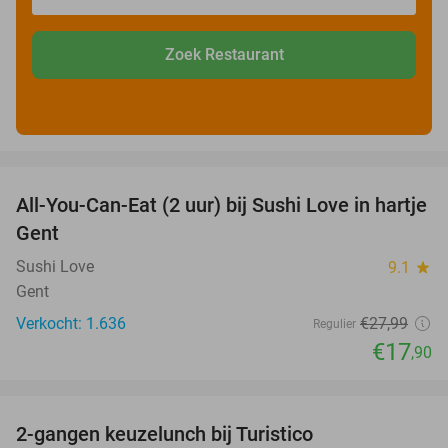
Zoek Restaurant
favorite_border
All-You-Can-Eat (2 uur) bij Sushi Love in hartje
36%
Gent
Sushi Love
9.1
star
Gent
Verkocht: 1.636
€27
,99
Regulier
€17
,90
favorite_border
2-gangen keuzelunch bij Turistico
29%