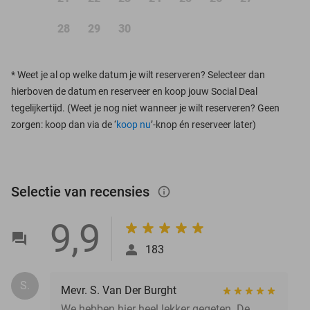
28
29
30
*
Weet je al op welke datum je wilt reserveren? Selecteer dan
hierboven de datum en reserveer en koop jouw Social Deal
tegelijkertijd. (Weet je nog niet wanneer je wilt reserveren? Geen
zorgen: koop dan via de ‘
koop nu
’-knop én reserveer later)
Selectie van recensies
info_outlined
9,9
183
S.
Mevr. S. Van Der Burght
We hebben hier heel lekker gegeten. De