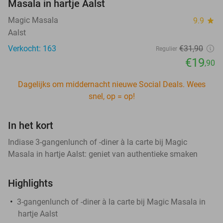
Masala in hartje Aalst
Magic Masala
9.9
star
Aalst
Verkocht: 163
€31
,90
Regulier
€19
,90
Dagelijks om middernacht nieuwe Social Deals. Wees
snel, op = op!
In het kort
Indiase 3-gangenlunch of -diner à la carte bij Magic
Masala in hartje Aalst: geniet van authentieke smaken
Highlights
3-gangenlunch of -diner à la carte bij Magic Masala in
hartje Aalst