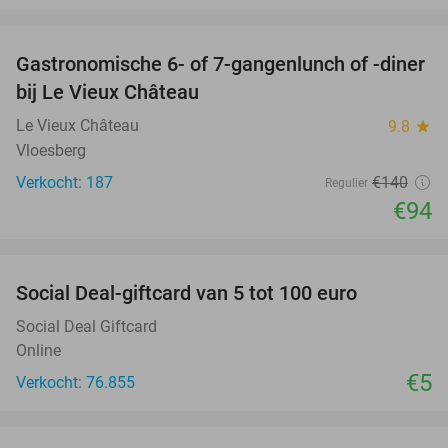
favorite_border
Gastronomische 6- of 7-gangenlunch of -diner
33%
bij Le Vieux Château
Le Vieux Château
9.8
star
Vloesberg
Verkocht: 187
€140
Regulier
€94
favorite_border
Social Deal-giftcard van 5 tot 100 euro
Social Deal Giftcard
Online
€5
Verkocht: 76.855
favorite_border