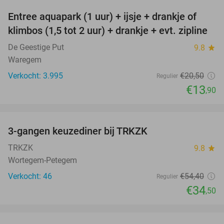
Entree aquapark (1 uur) + ijsje + drankje of
32%
klimbos (1,5 tot 2 uur) + drankje + evt. zipline
De Geestige Put
9.8
star
Waregem
Verkocht: 3.995
€20
,50
Regulier
€13
,90
favorite_border
3-gangen keuzediner bij TRKZK
37%
TRKZK
9.8
star
Wortegem-Petegem
Verkocht: 46
€54
,40
Regulier
€34
,50
favorite_border