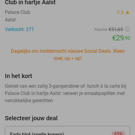
Club in hartje Aalst
Palace Club
9.8
star
Aalst
Verkocht: 271
€51
,65
Regulier
€29
,90
Dagelijks om middernacht nieuwe Social Deals. Wees
snel, op = op!
In het kort
Geniet van een zalig 3-gangendiner of -lunch à la carte bij
Palace Club in hartje Aalst: verwen je smaakpapillen met
verrukkelijke gerechten
Selecteer jouw deal
Early bird (snelle kopers)
42%