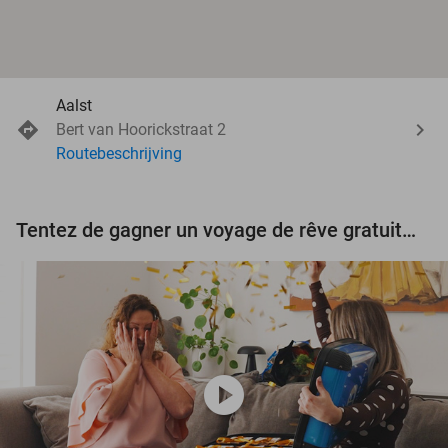
Aalst
Bert van Hoorickstraat 2
Routebeschrijving
Tentez de gagner un voyage de rêve gratuit d'une valeur de 3.000 € !
play_circle