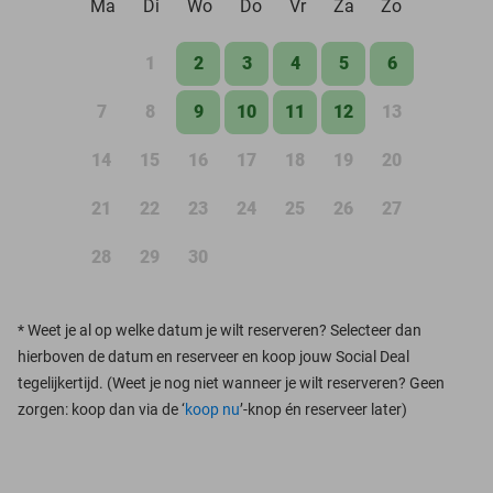
Ma
Di
Wo
Do
Vr
Za
Zo
1
2
3
4
5
6
7
8
9
10
11
12
13
14
15
16
17
18
19
20
21
22
23
24
25
26
27
28
29
30
*
Weet je al op welke datum je wilt reserveren? Selecteer dan
hierboven de datum en reserveer en koop jouw Social Deal
tegelijkertijd. (Weet je nog niet wanneer je wilt reserveren? Geen
zorgen: koop dan via de ‘
koop nu
’-knop én reserveer later)