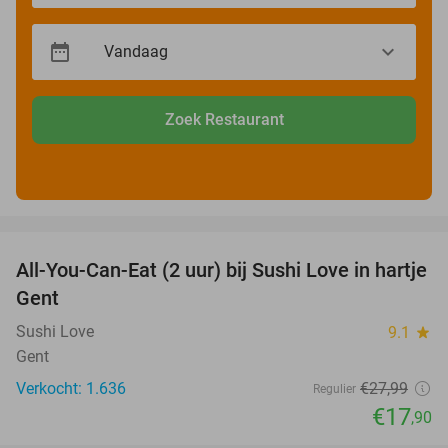
Zoek Restaurant
favorite_border
All-You-Can-Eat (2 uur) bij Sushi Love in hartje
36%
Gent
Sushi Love
9.1
star
Gent
Verkocht: 1.636
€27
,99
Regulier
€17
,90