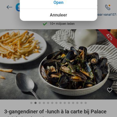
Ontdek 15.000+ deals
Open
7 dagen per week beschikbaar
Annuleer
Bereikbaar vanaf 07
10+ miljoen leden
9,4
op basis van
205.983 reviews
42%
Ontdek 15.000+ deals
7 dagen per week beschikbaar
10+ miljoen leden
favorite_border
3-gangendiner of -lunch à la carte bij Palace