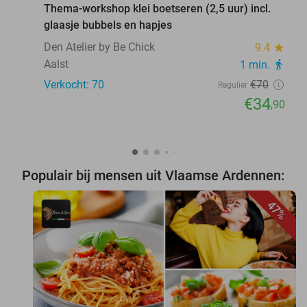
Thema-workshop klei boetseren (2,5 uur) incl.
glaasje bubbels en hapjes
Den Atelier by Be Chick
9.4
star
Aalst
1 min.
directions_walk
Verkocht: 70
€70
Regulier
€34
,90
Populair bij mensen uit Vlaamse Ardennen:
47%