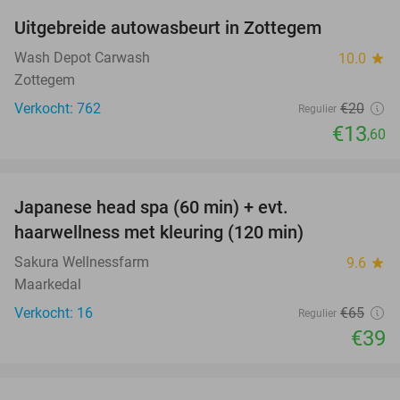
Uitgebreide autowasbeurt in Zottegem
32%
Wash Depot Carwash
10.0
star
Zottegem
Verkocht: 762
€20
Regulier
€13
,60
favorite_border
Japanese head spa (60 min) + evt.
40%
haarwellness met kleuring (120 min)
Sakura Wellnessfarm
9.6
star
Maarkedal
Verkocht: 16
€65
Regulier
€39
favorite_border