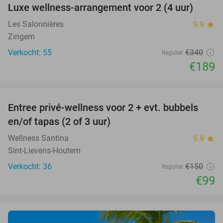
Luxe wellness-arrangement voor 2 (4 uur)
44%
Les Salonnières
9.9
star
Zingem
Verkocht: 55
€340
Regulier
€189
favorite_border
Entree privé-wellness voor 2 + evt. bubbels
34%
en/of tapas (2 of 3 uur)
Wellness Santina
9.9
star
Sint-Lievens-Houtem
Verkocht: 36
€150
Regulier
€99