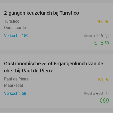
favorite_border
2-gangen keuzelunch bij Turistico
29%
Turistico
9.6
star
Oudenaarde
Verkocht: 159
€26
Regulier
€18
,50
favorite_border
Gastronomische 5- of 6-gangenlunch van de
17%
chef bij Paul de Pierre
Paul de Pierre
9.9
star
Maarkedal
Verkocht: 68
€83
Regulier
€69
favorite_border