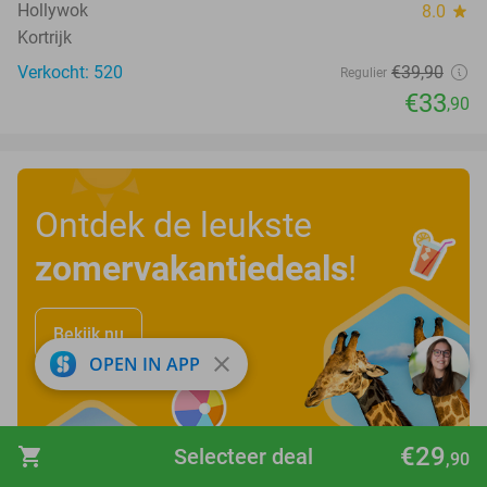
Hollywok
8.0
star
Kortrijk
Verkocht: 520
€39
,90
Regulier
€33
,90
Ontdek de leukste
zomervakantiedeals
!
Bekijk nu
close
OPEN IN APP
€29
shopping_cart
Selecteer deal
,90