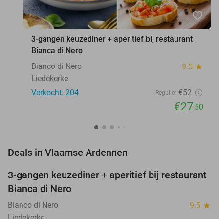
favorite_border
3-gangen keuzediner + aperitief bij restaurant
Bianca di Nero
Bianco di Nero
9.5
star
Liedekerke
Verkocht: 204
€52
Regulier
€27
,50
favorite_border
Deals in Vlaamse Ardennen
3-gangen keuzediner + aperitief bij restaurant
47%
Bianca di Nero
Bianco di Nero
9.5
star
Liedekerke