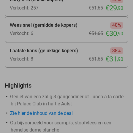
€29
Verkocht: 257
€51
,65
,90
Wees snel (gemiddelde kopers)
40%
€30
Verkocht: 6
€51
,65
,90
Laatste kans (gelukkige kopers)
38%
€31
Verkocht: 8
€51
,65
,90
Highlights
Geniet van een zalig 3-gangendiner of -lunch à la carte
bij Palace Club in hartje Aalst
Zie
hier
de inhoud van de deal
Ga bijvoorbeeld voor scampi's, stoofvlees en een
hemelse dame blanche