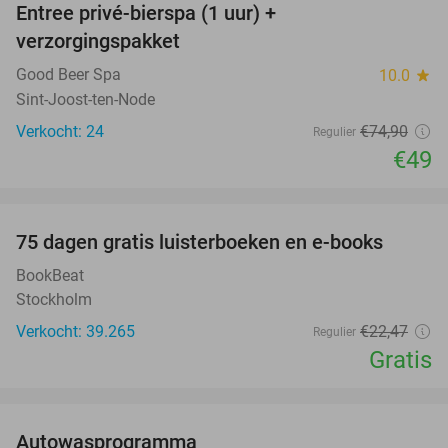
Entree privé-bierspa (1 uur) +
35%
verzorgingspakket
Good Beer Spa
10.0
star
Sint-Joost-ten-Node
Verkocht: 24
€74
,90
Regulier
€49
favorite_border
100%
75 dagen gratis luisterboeken en e-books
BookBeat
Stockholm
Verkocht: 39.265
€22
,47
Regulier
Gratis
favorite_border
Autowasprogramma