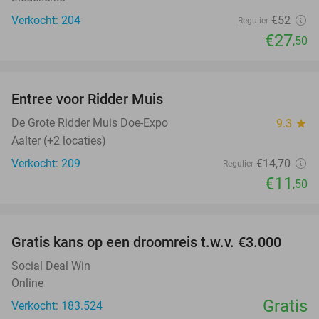
Verkocht: 204
€52
Regulier
€27
,50
favorite_border
Entree voor Ridder Muis
22%
NEW
TODAY
De Grote Ridder Muis Doe-Expo
9.3
star
Aalter (+2 locaties)
Verkocht: 209
€14
,70
Regulier
€11
,50
favorite_border
Gratis kans op een droomreis t.w.v. €3.000
Social Deal Win
Online
Gratis
Verkocht: 183.524