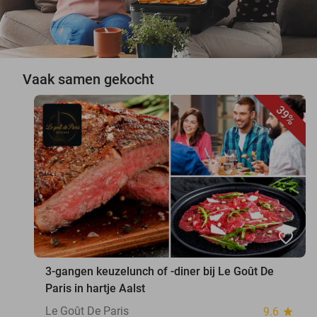
Vaak samen gekocht
39%
favorite_border
3-gangen keuzelunch of -diner bij Le Goût De
Paris in hartje Aalst
Le Goût De Paris
9.6
star