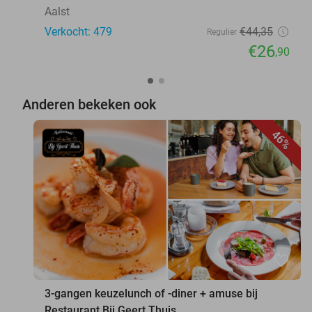
Aalst
Verkocht: 479
€44
,35
Regulier
€26
,90
Anderen bekeken ook
46%
favorite_border
3-gangen keuzelunch of -diner + amuse bij
Restaurant Bij Geert Thuis