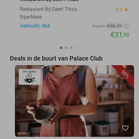
Restaurant Bij Geert Thuis
9.5
star
Erpe-Mere
Verkocht: 464
€58
,70
Regulier
€31
,90
Deals in de buurt van Palace Club
50%
favorite_border