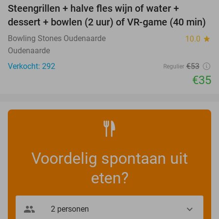
Steengrillen + halve fles wijn of water +
34%
dessert + bowlen (2 uur) of VR-game (40 min)
Bowling Stones Oudenaarde
10.0
star
Oudenaarde
Verkocht: 292
€53
Regulier
€35
Voordelig spontaan uit
eten?