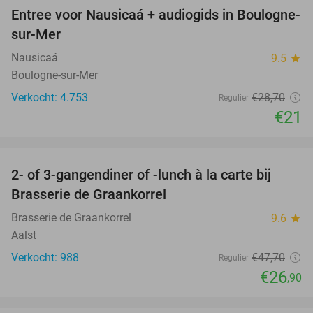
Entree voor Nausicaá + audiogids in Boulogne-
27%
sur-Mer
Nausicaá
9.5
star
Boulogne-sur-Mer
Verkocht: 4.753
€28
,70
Regulier
€21
favorite_border
2- of 3-gangendiner of -lunch à la carte bij
44%
Brasserie de Graankorrel
Brasserie de Graankorrel
9.6
star
Aalst
Verkocht: 988
€47
,70
Regulier
€26
,90
favorite_border