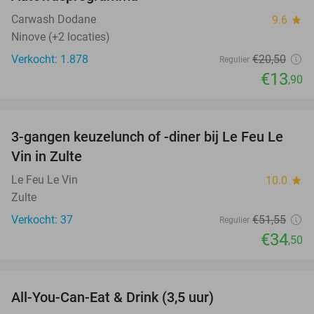
32%
Carwash Dodane
9.6
star
Ninove (+2 locaties)
Verkocht: 1.878
€20
,50
Regulier
€13
,90
favorite_border
3-gangen keuzelunch of -diner bij Le Feu Le
33%
Vin in Zulte
Le Feu Le Vin
10.0
star
Zulte
Verkocht: 37
€51
,55
Regulier
€34
,50
favorite_border
All-You-Can-Eat & Drink (3,5 uur)
15%