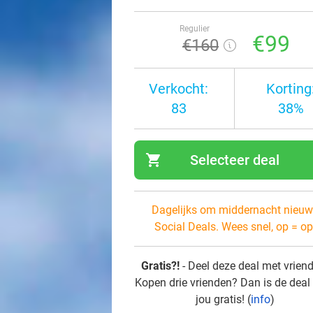
Regulier
€99
€160
Verkocht:
Korting
83
38%
shopping_cart
Selecteer deal
navi
Dagelijks om middernacht nieuw
Social Deals. Wees snel, op = op
Gratis?!
- Deel deze deal met vrien
Kopen drie vrienden? Dan is de deal
jou gratis! (
info
)