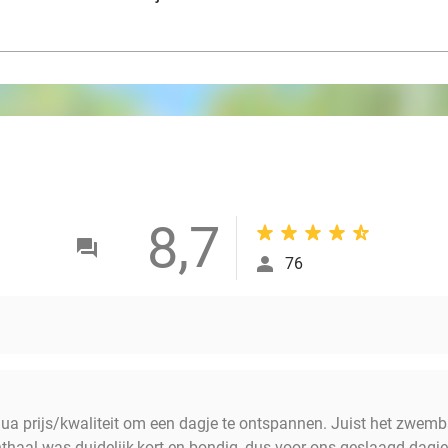
8,7
76
a prijs/kwaliteit om een dagje te ontspannen. Juist het zwem
thaal was duidelijk,kort en bondig, dus voor ons geslaagd dagje 