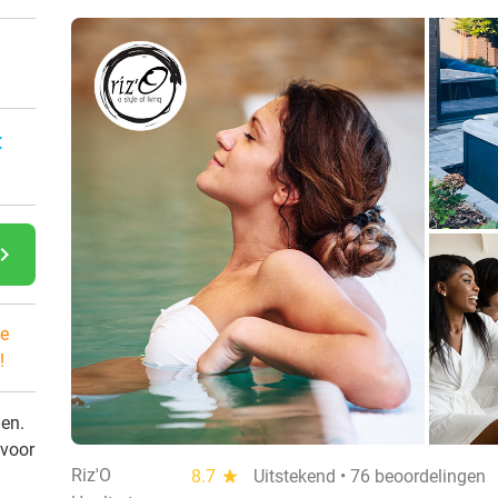
:
gate_next
e
!
den.
 voor
Riz'O
8.7
star
Uitstekend • 76 beoordelingen