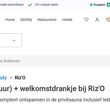
 week beschikbaar
10+ miljoen leden
Home
Dichtbij
Restaurants
Hotels
keyboard_arrow_down
uty
>
Riz'O
uur) + welkomstdrankje bij Riz'O
compleet ontspannen in de privésauna inclusief le