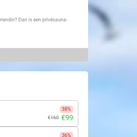
vriendin? Dan is een privésauna-
n ontspanning en mogen
una, multifunctionele hammam met
ank, relaxruimte, outdoor spa en
llie een smakelijk welkomstdrankje
 een onvergetelijk verblijf!
38%
€99
€160
36%