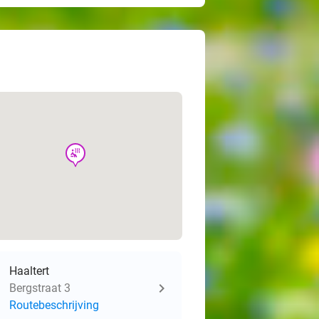
wellness
Haaltert
Bergstraat 3
Routebeschrijving