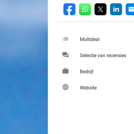
whatsapp
linkedin
fb
mai
list
keybo
Multideal
chat
keybo
Selectie van recensies
work
keybo
Bedrijf
language
keybo
Website