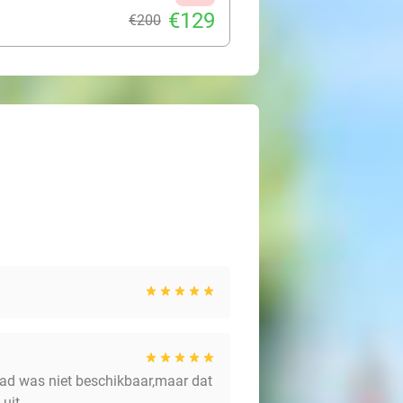
€129
€200
bad was niet beschikbaar,maar dat
uit.