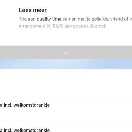
Lees meer
Toe aan
quality time
samen met je geliefde, vriend of 
arrangement bij Riz'O een goede uitkomst!
Jullie genieten hier samen 2 of 3 uur van pure rust e
gebruikmaken van alle faciliteiten zoals de Finse sa
keyboard_arrow_down
verticale hydromassage en kleurentherapie, infraroodb
zwembad, zonneterras en buitendouche. Ook krijgen ju
om jullie wellnessmomentje goed te beginnen. Proost op
a incl. welkomstdrankje
a incl. welkomstdrankje