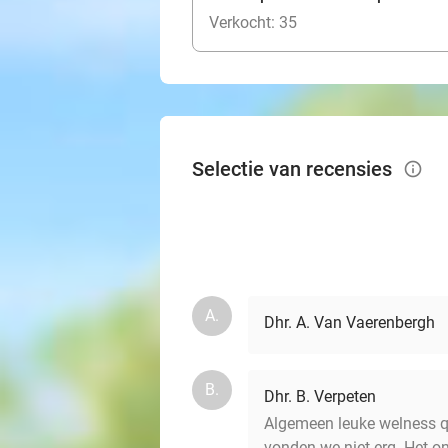
Verkocht: 35
Selectie van recensies
info_outlined
A.
Dhr. A. Van Vaerenbergh
B.
Dhr. B. Verpeten
Algemeen leuke welness qu
vonden we niet erg. Het on