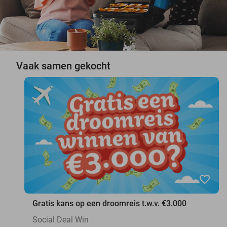
Vaak samen gekocht
favorite_border
Gratis kans op een droomreis t.w.v. €3.000
Social Deal Win