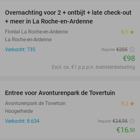
Overnachting voor 2 + ontbijt + late check-out
52%
+ meer in La Roche-en-Ardenne
Floréal La Roche-en-Ardenne
9.1
star
La Roche-en-Ardenne
Verkocht: 735
€205
Regulier
€98
Excl. ca. €1 p.p.p.n. toeristenbelasting
favorite_border
Entree voor Avonturenpark de Tovertuin
34%
Avonturenpark de Tovertuin
9.2
star
Hoogerheide
Verkocht: 8.634
€24
,95
Regulier
€16
,50