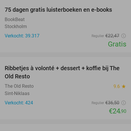
100%
75 dagen gratis luisterboeken en e-books
BookBeat
Stockholm
Verkocht: 39.317
€22
,47
Regulier
Gratis
favorite_border
Ribbetjes à volonté + dessert + koffie bij The
32%
Old Resto
The Old Resto
9.6
star
Sint-Niklaas
Verkocht: 424
€36
,50
Regulier
€24
,90
favorite_border