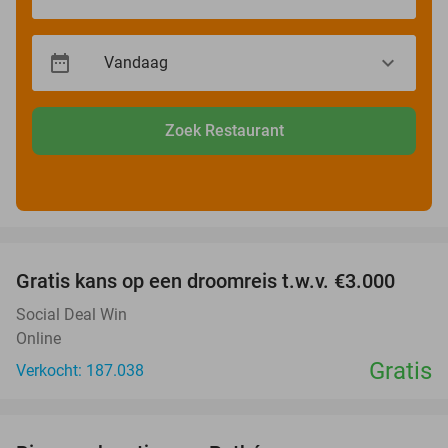
Zoek Restaurant
favorite_border
Gratis kans op een droomreis t.w.v. €3.000
Social Deal Win
Online
Gratis
Verkocht: 187.038
favorite_border