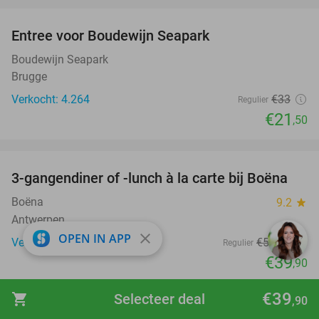
favorite_border
Entree voor Boudewijn Seapark
35%
Boudewijn Seapark
Brugge
Verkocht: 4.264
€33
Regulier
€21
,50
favorite_border
3-gangendiner of -lunch à la carte bij Boëna
26%
Boëna
9.2
star
Antwerpen
close
OPEN IN APP
Verkocht: 77
€53
,85
Regulier
€39
,90
favorite_border
€39
shopping_cart
Selecteer deal
,90