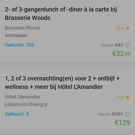
2- of 3-gangenlunch of -diner à la carte bij
31%
Brasserie Woods
Brasserie Woods
9.4
star
Antwerpen
Verkocht: 356
€47
Regulier
€32
,50
favorite_border
1, 2 of 3 overnachting(en) voor 2 + ontbijt +
32%
NEW
wellness + meer bij Hôtel L'Amandier
TODAY
Hôtel L'Amandier
9.9
star
Libramont-Chevigny
Verkocht: 3
€191
Regulier
€129
favorite_border