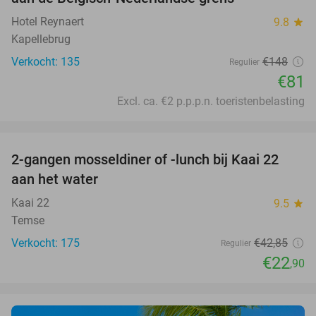
Hotel Reynaert
9.8
star
Kapellebrug
Verkocht: 135
€148
Regulier
€81
Excl. ca. €2 p.p.p.n. toeristenbelasting
favorite_border
2-gangen mosseldiner of -lunch bij Kaai 22
47%
aan het water
Kaai 22
9.5
star
Temse
Verkocht: 175
€42
,85
Regulier
€22
,90