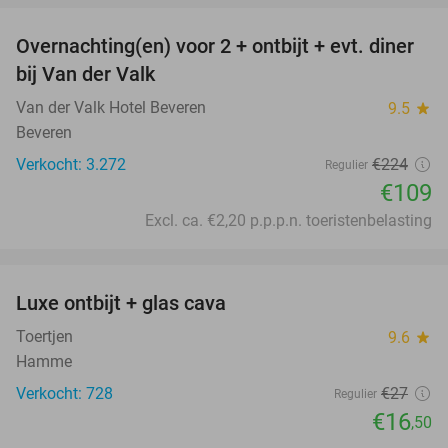
Overnachting(en) voor 2 + ontbijt + evt. diner
51%
bij Van der Valk
Van der Valk Hotel Beveren
9.5
star
Beveren
Verkocht: 3.272
€224
Regulier
€109
Excl. ca. €2,20 p.p.p.n. toeristenbelasting
favorite_border
Luxe ontbijt + glas cava
39%
Toertjen
9.6
star
Hamme
Verkocht: 728
€27
Regulier
€16
,50