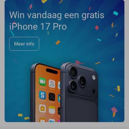
Win vandaag een gratis
iPhone 17 Pro
Meer info
favorite_border