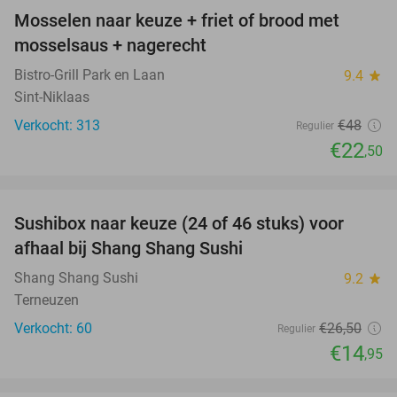
Mosselen naar keuze + friet of brood met
53%
mosselsaus + nagerecht
Bistro-Grill Park en Laan
9.4
star
Sint-Niklaas
Verkocht: 313
€48
Regulier
€22
,50
favorite_border
Sushibox naar keuze (24 of 46 stuks) voor
44%
afhaal bij Shang Shang Sushi
Shang Shang Sushi
9.2
star
Terneuzen
Verkocht: 60
€26
,50
Regulier
€14
,95
favorite_border