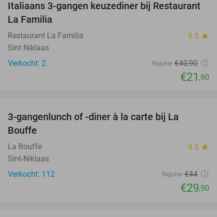
Italiaans 3-gangen keuzediner bij Restaurant
46%
NEW
La Familia
TODAY
Restaurant La Familia
9.5
star
Sint Niklaas
Verkocht: 2
€40
,90
Regulier
€21
,90
favorite_border
3-gangenlunch of -diner à la carte bij La
32%
Bouffe
La Bouffe
9.5
star
Sint-Niklaas
Verkocht: 112
€44
Regulier
€29
,90