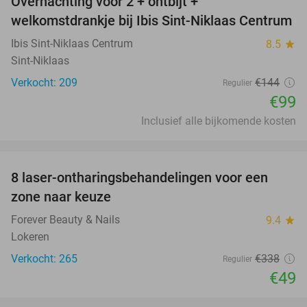
Overnachting voor 2 + ontbijt +
31%
welkomstdrankje bij Ibis Sint-Niklaas Centrum
Ibis Sint-Niklaas Centrum
8.5
star
Sint-Niklaas
Verkocht: 209
€144
Regulier
€99
Inclusief alle bijkomende kosten
favorite_border
8 laser-ontharingsbehandelingen voor een
86%
zone naar keuze
Forever Beauty & Nails
9.4
star
Lokeren
Verkocht: 265
€338
Regulier
€49
favorite_border