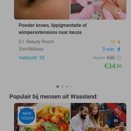
favorite_border
Powder brows, lippigmentatie of
wimperextensions naar keuze
D.I. Beauty Room
10
star
Sint-Niklaas
0 min.
directions_walk
Verkocht: 55
€55
Regulier
€34
,90
Populair bij mensen uit Waasland:
46%
NEW
TODAY