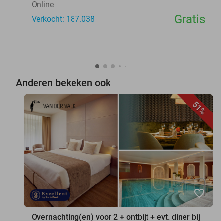
Online
Gratis
Verkocht: 187.038
Anderen bekeken ook
51%
favorite_border
Overnachting(en) voor 2 + ontbijt + evt. diner bij