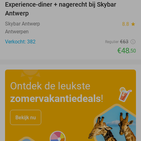
Experience-diner + nagerecht bij Skybar
23%
Antwerp
Skybar Antwerp
8.8
star
Antwerpen
Verkocht: 382
€63
Regulier
€48
,50
Ontdek de leukste
zomervakantiedeals
!
Bekijk nu