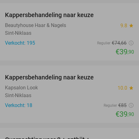
Kappersbehandeling naar keuze
47%
Beautyhouse Haar & Nagels
9.8
star
Sint-Niklaas
Verkocht: 195
€74
,66
Regulier
€39
,90
favorite_border
Kappersbehandeling naar keuze
53%
Kapsalon Look
10.0
star
Sint-Niklaas
Verkocht: 18
€85
Regulier
€39
,90
favorite_border