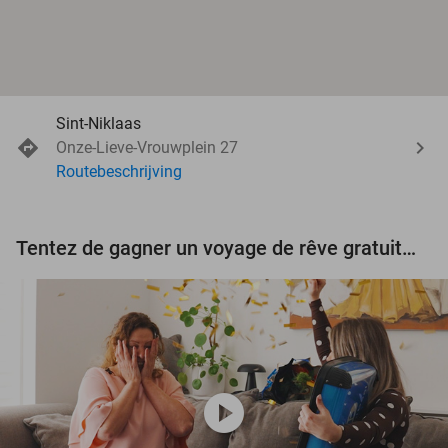
Sint-Niklaas
Onze-Lieve-Vrouwplein 27
Routebeschrijving
Tentez de gagner un voyage de rêve gratuit d'une valeur de 3.000 € !
play_circle