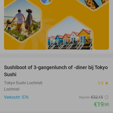
favorite_border
Sushiboot of 3-gangenlunch of -diner bij Tokyo
38%
Sushi
Tokyo Sushi Lochristi
9.6
star
Lochristi
Verkocht: 576
€32
,15
Regulier
€19
,90
favorite_border