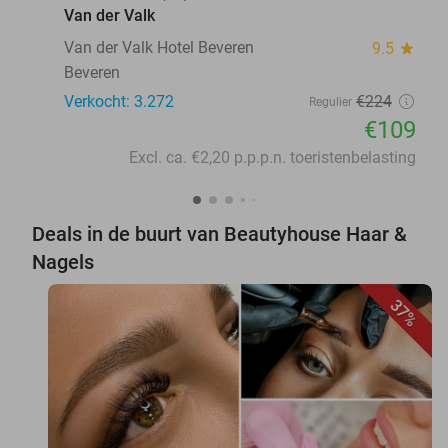
Van der Valk
Van der Valk Hotel Beveren
9.5
star
Beveren
Verkocht: 3.272
€224
Regulier
€109
Excl. ca. €2,20 p.p.p.n. toeristenbelasting
Deals in de buurt van Beautyhouse Haar &
Nagels
37%