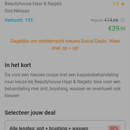
Beautyhouse Haar & Nagels
9.8
star
Sint-Niklaas
Verkocht: 195
€74
,66
Regulier
€39
,90
Dagelijks om middernacht nieuwe Social Deals. Wees
snel, op = op!
In het kort
Ga voor een nieuwe coupe met een kappersbehandeling
naar keuze bij Beautyhouse Haar & Nagels: kies voor een
behandeling met snit, brushing, wassen en eventueel ook
kleuren
Selecteer jouw deal
Alle lengtes: snit + brushing + wassen
50%