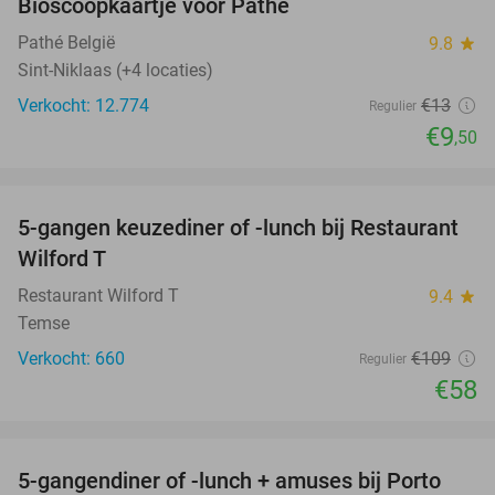
Bioscoopkaartje voor Pathé
27%
Pathé België
9.8
star
Sint-Niklaas (+4 locaties)
Verkocht: 12.774
€13
Regulier
€9
,50
favorite_border
5-gangen keuzediner of -lunch bij Restaurant
47%
Wilford T
Restaurant Wilford T
9.4
star
Temse
Verkocht: 660
€109
Regulier
€58
favorite_border
5-gangendiner of -lunch + amuses bij Porto
33%