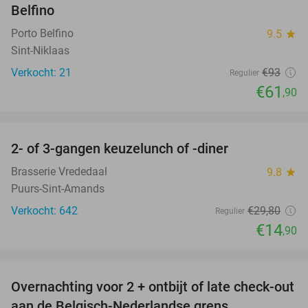
Belfino
Porto Belfino
9.5
star
Sint-Niklaas
Verkocht: 21
€93
Regulier
€61
,90
favorite_border
2- of 3-gangen keuzelunch of -diner
50%
Brasserie Vrededaal
9.8
star
Puurs-Sint-Amands
Verkocht: 642
€29
,80
Regulier
€14
,90
favorite_border
Overnachting voor 2 + ontbijt of late check-out
45%
aan de Belgisch-Nederlandse grens