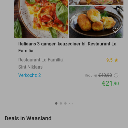
favorite_border
Italiaans 3-gangen keuzediner bij Restaurant La
Familia
Restaurant La Familia
9.5
star
Sint Niklaas
Verkocht: 2
€40
,90
Regulier
€21
,90
favorite_border
Deals in Waasland