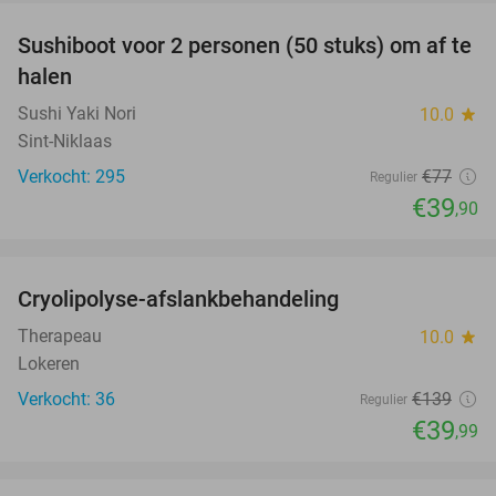
Sushiboot voor 2 personen (50 stuks) om af te
48%
halen
Sushi Yaki Nori
10.0
star
Sint-Niklaas
Verkocht: 295
€77
Regulier
€39
,90
favorite_border
Cryolipolyse-afslankbehandeling
71%
Therapeau
10.0
star
Lokeren
Verkocht: 36
€139
Regulier
€39
,99
favorite_border