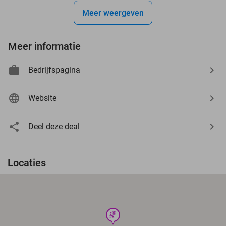
Meer weergeven
Meer informatie
Bedrijfspagina
Website
Deel deze deal
Locaties
wellness