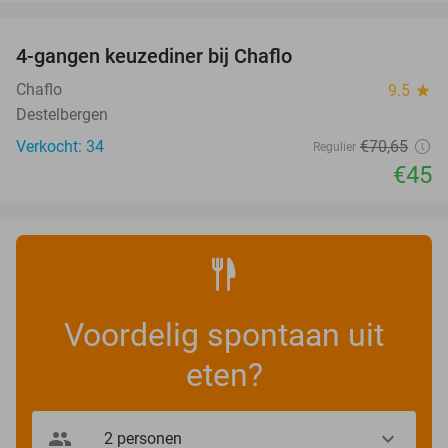
favorite_border
4-gangen keuzediner bij Chaflo
36%
Chaflo
9.5
star
Destelbergen
Verkocht: 34
€70
,65
Regulier
€45
Voordelig spontaan uit
eten?