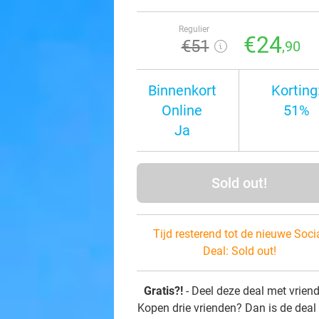
Regulier
€24
€51
,90
Binnenkort
Korting
Online
51%
Ja
Sold out!
Tijd resterend tot de nieuwe Soci
Deal:
Sold out!
Gratis?!
- Deel deze deal met vrien
Kopen drie vrienden? Dan is de deal