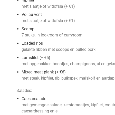
Kipfilet
met slaatje of witlofsla (+ €1)
Vol-au-vent
met slaatje of witlofsla (+ €1)
Scampi
7 stuks, in lookroom of curryroom
Loaded ribs
gelakte ribben met scoops en pulled pork
Lamsfilet (+ €5)
met opgebakken boontjes, champignons, ui en gekru
Mixed meat plank (+ €6)
met steak, kipfilet, rib, buikspek, maïskolf en aardap
Salades:
Caesarsalade
met gemengde salade, kerstomaatjes, kipfilet, crou
caesardressing en ei