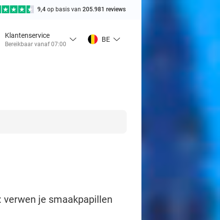
9,4
op basis van
205.981 reviews
Klantenservice
BE
Bereikbaar vanaf 07:00
's: verwen je smaakpapillen