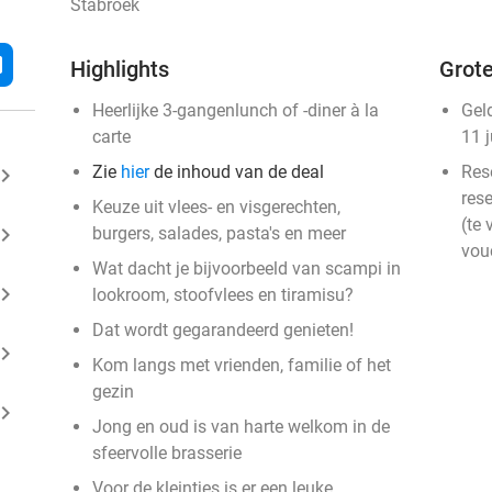
Stabroek
l
Highlights
Grote
Heerlijke 3-gangenlunch of -diner à la
Gel
carte
11 
Zie
hier
de inhoud van de deal
Res
ard_arrow_right
rese
Keuze uit vlees- en visgerechten,
(te 
ard_arrow_right
burgers, salades, pasta's en meer
vou
Wat dacht je bijvoorbeeld van scampi in
ard_arrow_right
lookroom, stoofvlees en tiramisu?
Dat wordt gegarandeerd genieten!
ard_arrow_right
Kom langs met vrienden, familie of het
gezin
ard_arrow_right
Jong en oud is van harte welkom in de
sfeervolle brasserie
Voor de kleintjes is er een leuke