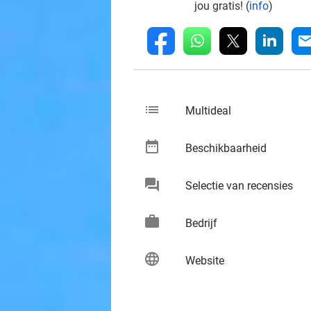
jou gratis! (
info
)
whatsapp
linkedin
fb
mai
list
keybo
Multideal
date_range
keybo
Beschikbaarheid
chat
keybo
Selectie van recensies
work
keybo
Bedrijf
language
keybo
Website