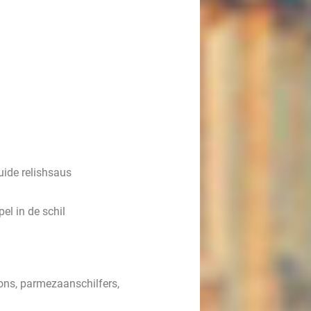
ide relishsaus
pel in de schil
tons, parmezaanschilfers,