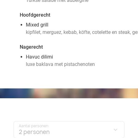
Turkse salade met aubergine
Hoofdgerecht
Mixed grill
kipfilet, merguez, kebab, köfte, cotelette en steak, g
Nagerecht
Havuc dilimi
luxe baklava met pistachenoten
Aantal personen:
2 personen