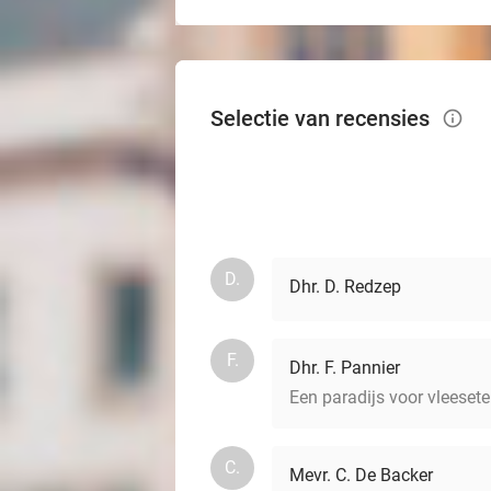
Selectie van recensies
info_outlined
D.
Dhr. D. Redzep
F.
Dhr. F. Pannier
Een paradijs voor vleesete
C.
Mevr. C. De Backer