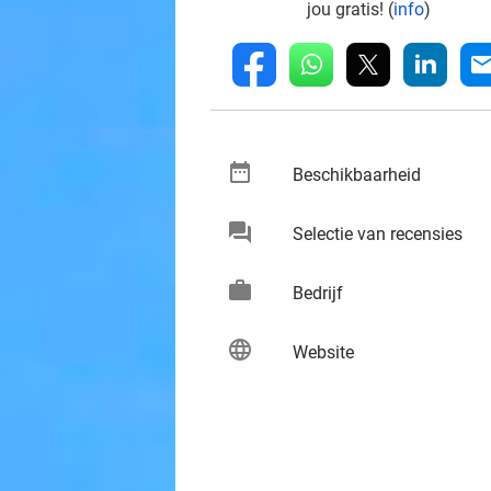
jou gratis! (
info
)
whatsapp
linkedin
fb
mai
date_range
keybo
Beschikbaarheid
chat
keybo
Selectie van recensies
work
keybo
Bedrijf
language
keybo
Website