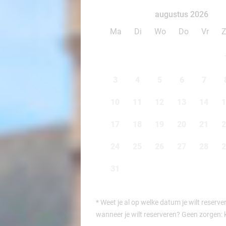
augustus 2026
Ma
Di
Wo
Do
Vr
3
4
5
6
7
10
11
12
13
14
1
17
18
19
20
21
2
24
25
26
27
28
2
31
*
Weet je al op welke datum je wilt reserve
wanneer je wilt reserveren? Geen zorgen: 