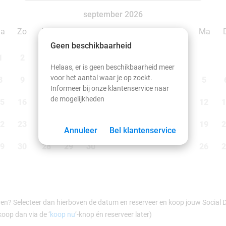
september 2026
Za
Zo
Ma
Di
Wo
Do
Vr
Za
Zo
Ma
Geen beschikbaarheid
1
2
1
2
3
4
5
6
Helaas, er is geen beschikbaarheid meer
voor het aantal waar je op zoekt.
8
9
7
8
9
10
11
12
13
5
Informeer bij onze klantenservice naar
de mogelijkheden
5
16
14
15
16
17
18
19
20
12
1
2
23
21
22
23
24
25
26
27
19
2
Annuleer
Bel klantenservice
9
30
28
29
30
26
2
ren? Selecteer dan hierboven de datum en reserveer en koop jouw Social Dea
koop dan via de ‘
koop nu
’-knop én reserveer later)