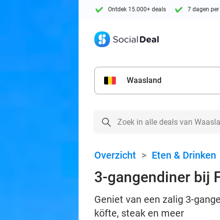
Ontdek 15.000+ deals
7 dagen per
Waasland
Overzicht
>
Eten & Drinken
3-gangendiner bij 
Geniet van een zalig 3-gange
köfte, steak en meer