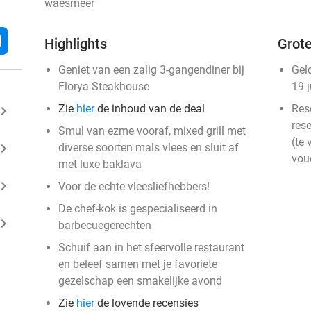
waesmeer
l
Highlights
Grote
Geniet van een zalig 3-gangendiner bij
Gel
Florya Steakhouse
19 
Zie
hier
de inhoud van de deal
Res
ard_arrow_right
rese
Smul van ezme vooraf, mixed grill met
(te 
ard_arrow_right
diverse soorten mals vlees en sluit af
vou
met luxe baklava
ard_arrow_right
Voor de echte vleesliefhebbers!
De chef-kok is gespecialiseerd in
ard_arrow_right
barbecuegerechten
Schuif aan in het sfeervolle restaurant
en beleef samen met je favoriete
gezelschap een smakelijke avond
Zie
hier
de lovende recensies