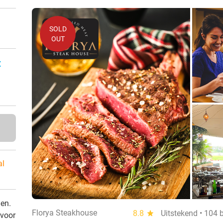
SOLD
OUT
:
al
den.
Florya Steakhouse
8.8
star
Uitstekend • 104 
 voor