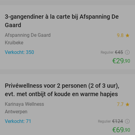
favorite_border
3-gangendiner à la carte bij Afspanning De
34%
Gaard
Afspanning De Gaard
9.8
star
Kruibeke
Verkocht: 350
€45
Regulier
€29
,90
favorite_border
Privéwellness voor 2 personen (2 of 3 uur),
44%
evt. met ontbijt of koude en warme hapjes
Karinaya Wellness
7.7
star
Antwerpen
Verkocht: 71
€124
Regulier
€69
,90