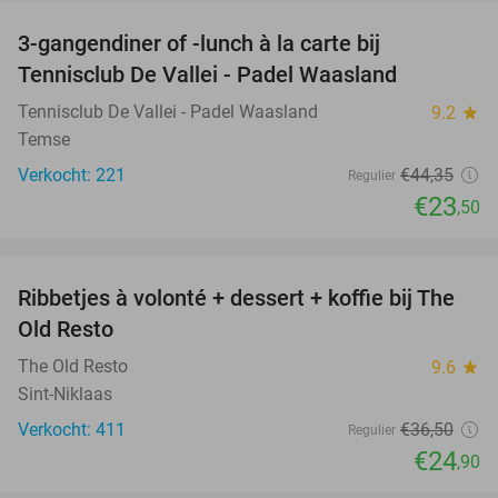
3-gangendiner of -lunch à la carte bij
47%
Tennisclub De Vallei - Padel Waasland
Tennisclub De Vallei - Padel Waasland
9.2
star
Temse
Verkocht: 221
€44
,35
Regulier
€23
,50
favorite_border
Ribbetjes à volonté + dessert + koffie bij The
32%
Old Resto
The Old Resto
9.6
star
Sint-Niklaas
Verkocht: 411
€36
,50
Regulier
€24
,90
favorite_border