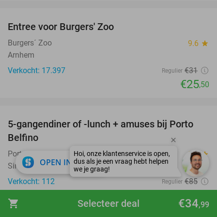
favorite_border
Entree voor Burgers' Zoo
18%
Burgers´ Zoo
9.6
star
Arnhem
Verkocht: 17.397
€31
Regulier
€25
,50
favorite_border
5-gangendiner of -lunch + amuses bij Porto
30%
Belfino
Porto Belfino
9.5
star
close
OPEN IN APP
Sint-Niklaas
Verkocht: 112
€85
Regulier
€59
,90
€34
shopping_cart
Selecteer deal
,99