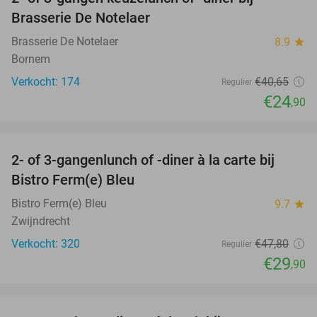
39%
Brasserie De Notelaer
Brasserie De Notelaer
8.9
star
Bornem
Verkocht: 174
€40
,65
Regulier
€24
,90
favorite_border
2- of 3-gangenlunch of -diner à la carte bij
37%
Bistro Ferm(e) Bleu
Bistro Ferm(e) Bleu
9.7
star
Zwijndrecht
Verkocht: 320
€47
,80
Regulier
€29
,90
favorite_border