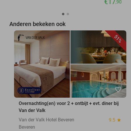
€17
,90
Anderen bekeken ook
51%
favorite_border
Overnachting(en) voor 2 + ontbijt + evt. diner bij
Van der Valk
Van der Valk Hotel Beveren
9.5
star
Beveren