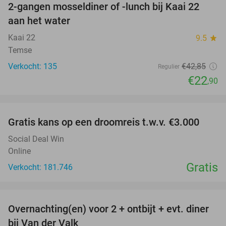
2-gangen mosseldiner of -lunch bij Kaai 22
47%
aan het water
Kaai 22
9.5
star
Temse
Verkocht: 135
€42
,85
Regulier
€22
,90
favorite_border
Gratis kans op een droomreis t.w.v. €3.000
Social Deal Win
Online
Gratis
Verkocht: 181.746
favorite_border
Overnachting(en) voor 2 + ontbijt + evt. diner
51%
bij Van der Valk