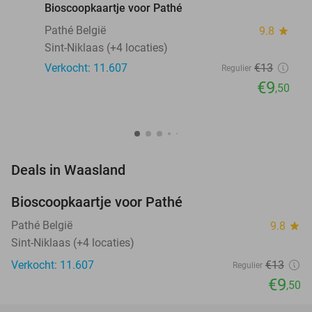
Bioscoopkaartje voor Pathé
Pathé België
9.8
star
Sint-Niklaas (+4 locaties)
Verkocht: 11.607
€13
Regulier
€9
,50
favorite_border
Deals in Waasland
Bioscoopkaartje voor Pathé
27%
Pathé België
9.8
star
Sint-Niklaas (+4 locaties)
Verkocht: 11.607
€13
Regulier
€9
,50
favorite_border