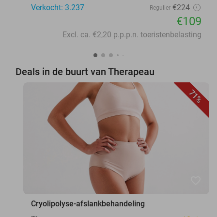
Verkocht: 3.237
€224
Regulier
€109
Excl. ca. €2,20 p.p.p.n. toeristenbelasting
Deals in de buurt van Therapeau
71%
favorite_border
Cryolipolyse-afslankbehandeling