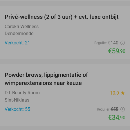
favorite_border
Privé-wellness (2 of 3 uur) + evt. luxe ontbijt
57%
Carokri Wellness
Dendermonde
Verkocht: 21
€140
Regulier
€59
,90
favorite_border
Powder brows, lippigmentatie of
37%
wimperextensions naar keuze
D.I. Beauty Room
10.0
star
Sint-Niklaas
Verkocht: 55
€55
Regulier
€34
,90
favorite_border