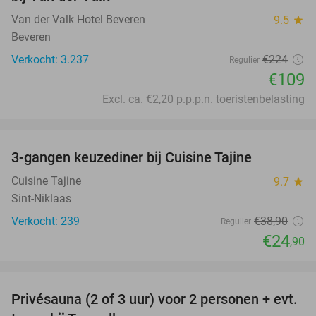
Van der Valk Hotel Beveren
9.5
star
Beveren
Verkocht: 3.237
€224
Regulier
€109
Excl. ca. €2,20 p.p.p.n. toeristenbelasting
favorite_border
3-gangen keuzediner bij Cuisine Tajine
36%
Cuisine Tajine
9.7
star
Sint-Niklaas
Verkocht: 239
€38
,90
Regulier
€24
,90
favorite_border
Privésauna (2 of 3 uur) voor 2 personen + evt.
50%