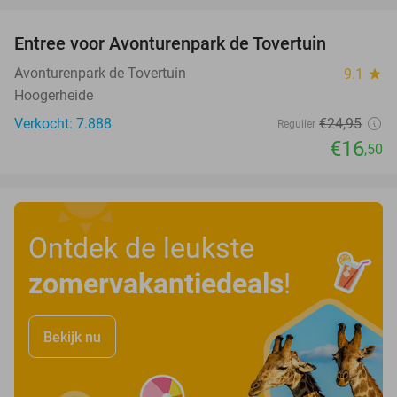
Entree voor Avonturenpark de Tovertuin
34%
Avonturenpark de Tovertuin
9.1
star
Hoogerheide
Verkocht: 7.888
€24
,95
Regulier
€16
,50
Ontdek de leukste
zomervakantiedeals
!
Bekijk nu