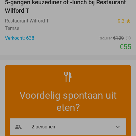
5-gangen keuzediner of -lunch bij Restaurant
50%
Wilford T
Restaurant Wilford T
9.3
star
Temse
Verkocht: 638
€109
Regulier
€55
Voordelig spontaan uit
eten?