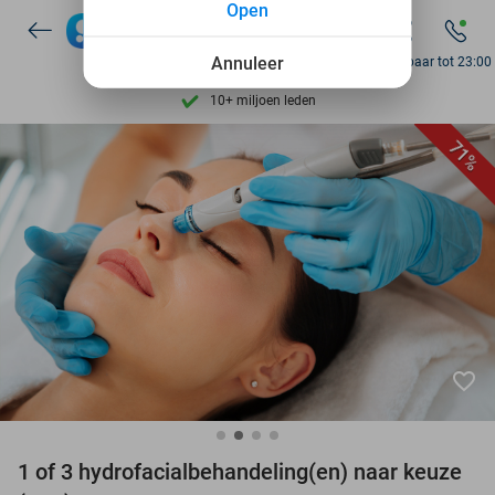
Open
Ontdek 15.000+ deals
7 dagen per week beschikbaar
Annuleer
Bereikbaar tot 23:00
10+ miljoen leden
9,4
op basis van
205.791 reviews
71%
Ontdek 15.000+ deals
7 dagen per week beschikbaar
10+ miljoen leden
favorite_border
1 of 3 hydrofacialbehandeling(en) naar keuze