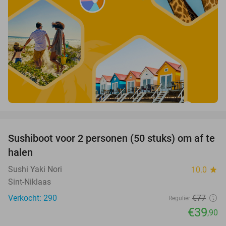
favorite_border
Sushiboot voor 2 personen (50 stuks) om af te
48%
halen
Sushi Yaki Nori
10.0
star
Sint-Niklaas
Verkocht: 290
€77
Regulier
€39
,90