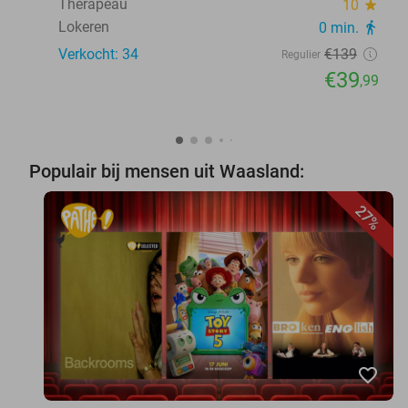
Therapeau
10
star
Lokeren
0 min.
directions_walk
Verkocht: 34
€139
Regulier
€39
,99
Populair bij mensen uit Waasland:
27%
favorite_border