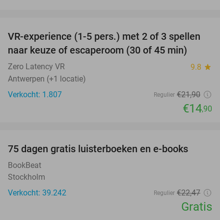
favorite_border
VR-experience (1-5 pers.) met 2 of 3 spellen
32%
naar keuze of escaperoom (30 of 45 min)
Zero Latency VR
9.8
star
Antwerpen (+1 locatie)
Verkocht: 1.807
€21
,90
Regulier
€14
,90
favorite_border
100%
75 dagen gratis luisterboeken en e-books
BookBeat
Stockholm
Verkocht: 39.242
€22
,47
Regulier
Gratis