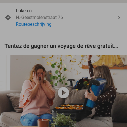
Lokeren
H.-Geestmolenstraat 76
Routebeschrijving
Tentez de gagner un voyage de rêve gratuit d'une valeur de 3.000 € !
play_circle