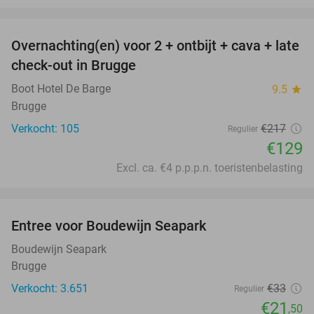
favorite_border
Overnachting(en) voor 2 + ontbijt + cava + late
41%
check-out in Brugge
Boot Hotel De Barge
9.5
star
Brugge
Verkocht: 105
€217
Regulier
€129
Excl. ca. €4 p.p.p.n. toeristenbelasting
favorite_border
Entree voor Boudewijn Seapark
35%
Boudewijn Seapark
Brugge
Verkocht: 3.651
€33
Regulier
€21
,50