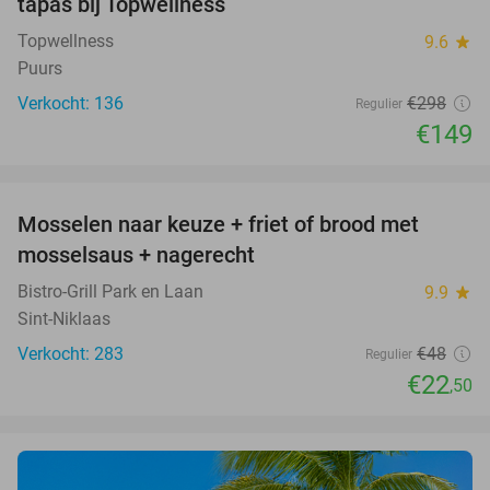
tapas bij Topwellness
Topwellness
9.6
star
Puurs
Verkocht: 136
€298
Regulier
€149
favorite_border
Mosselen naar keuze + friet of brood met
53%
mosselsaus + nagerecht
Bistro-Grill Park en Laan
9.9
star
Sint-Niklaas
Verkocht: 283
€48
Regulier
€22
,50