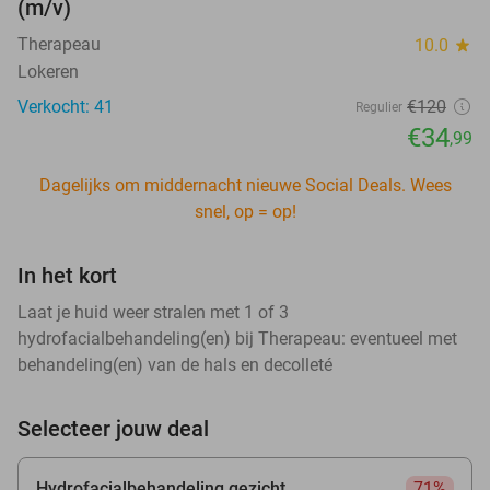
(m/v)
Therapeau
10.0
star
Lokeren
Verkocht: 41
€120
Regulier
€34
,99
Dagelijks om middernacht nieuwe Social Deals. Wees
snel, op = op!
In het kort
Laat je huid weer stralen met 1 of 3
hydrofacialbehandeling(en) bij Therapeau: eventueel met
behandeling(en) van de hals en decolleté
Selecteer jouw deal
Hydrofacialbehandeling gezicht
71%