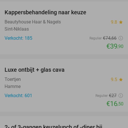
Kappersbehandeling naar keuze
47%
Beautyhouse Haar & Nagels
9.8
star
Sint-Niklaas
Verkocht: 185
€74
,66
Regulier
€39
,90
favorite_border
Luxe ontbijt + glas cava
39%
Toertjen
9.5
star
Hamme
Verkocht: 601
€27
Regulier
€16
,50
favorite_border
2- of 3-gangen keuzelunch of -diner bij