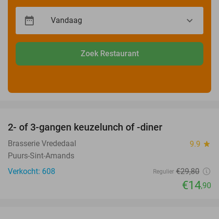
Zoek Restaurant
favorite_border
2- of 3-gangen keuzelunch of -diner
50%
Brasserie Vrededaal
9.9
star
Puurs-Sint-Amands
Verkocht: 608
€29
,80
Regulier
€14
,90
favorite_border