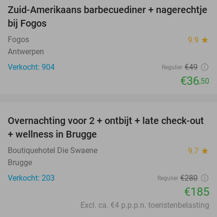
Zuid-Amerikaans barbecuediner + nagerechtje
26%
bij Fogos
Fogos
9.9
star
Antwerpen
Verkocht: 904
€49
Regulier
€36
,50
favorite_border
Overnachting voor 2 + ontbijt + late check-out
34%
+ wellness in Brugge
Boutiquehotel Die Swaene
9.7
star
Brugge
Verkocht: 203
€280
Regulier
€185
Excl. ca. €4 p.p.p.n. toeristenbelasting