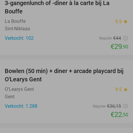
3-gangenlunch of -diner à la carte bij La
32%
Bouffe
La Bouffe
9.5
star
Sint-Niklaas
Verkocht: 102
€44
Regulier
€29
,90
favorite_border
Bowlen (50 min) + diner + arcade playcard bij
38%
O'Learys Gent
O'Learys Gent
9.5
star
Gent
Verkocht: 1.288
€36
,15
Regulier
€22
,50
favorite_border