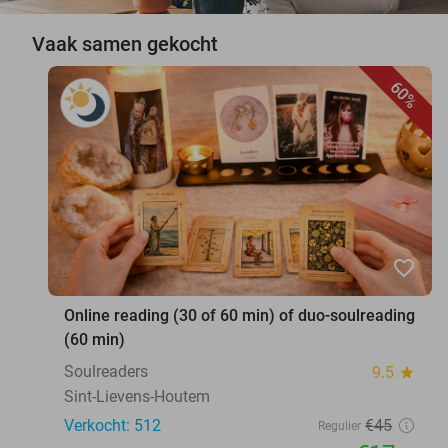
Vaak samen gekocht
60%
favorite_border
Online reading (30 of 60 min) of duo-soulreading
(60 min)
Soulreaders
9.5
star
Sint-Lievens-Houtem
Verkocht: 512
€45
Regulier