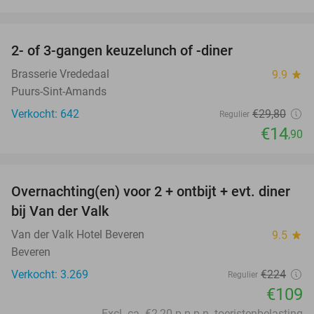
favorite_border
2- of 3-gangen keuzelunch of -diner
50%
Brasserie Vrededaal
9.9
star
Puurs-Sint-Amands
Verkocht: 642
€29
,80
Regulier
€14
,90
favorite_border
Overnachting(en) voor 2 + ontbijt + evt. diner
51%
bij Van der Valk
Van der Valk Hotel Beveren
9.5
star
Beveren
Verkocht: 3.269
€224
Regulier
€109
Excl. ca. €2,20 p.p.p.n. toeristenbelasting