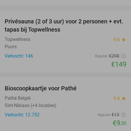
favorite_border
Privésauna (2 of 3 uur) voor 2 personen + evt.
50%
tapas bij Topwellness
Topwellness
9.6
star
Puurs
Verkocht: 146
€298
Regulier
€149
favorite_border
Bioscoopkaartje voor Pathé
27%
Pathé België
9.8
star
Sint-Niklaas (+4 locaties)
Verkocht: 12.752
€13
Regulier
€9
,50