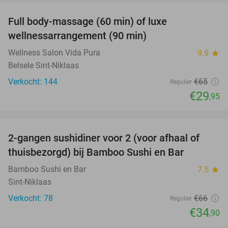
Full body-massage (60 min) of luxe
54%
wellnessarrangement (90 min)
Wellness Salon Vida Pura
9.9
star
Belsele Sint-Niklaas
Verkocht: 144
€65
Regulier
€29
,95
favorite_border
2-gangen sushidiner voor 2 (voor afhaal of
47%
thuisbezorgd) bij Bamboo Sushi en Bar
Bamboo Sushi en Bar
7.5
star
Sint-Niklaas
Verkocht: 78
€66
Regulier
€34
,90