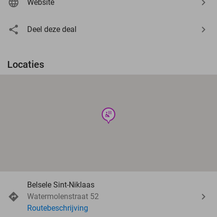
Website
Deel deze deal
Locaties
wellness
Belsele Sint-Niklaas
Watermolenstraat 52
Routebeschrijving