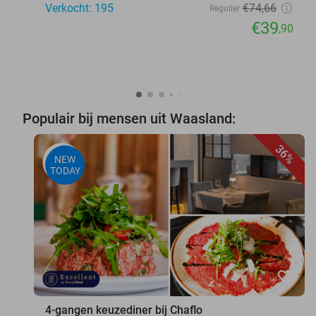
Verkocht: 195
€74
,66
Regulier
€39
,90
Populair bij mensen uit Waasland:
36%
NEW
TODAY
favorite_border
4-gangen keuzediner bij Chaflo