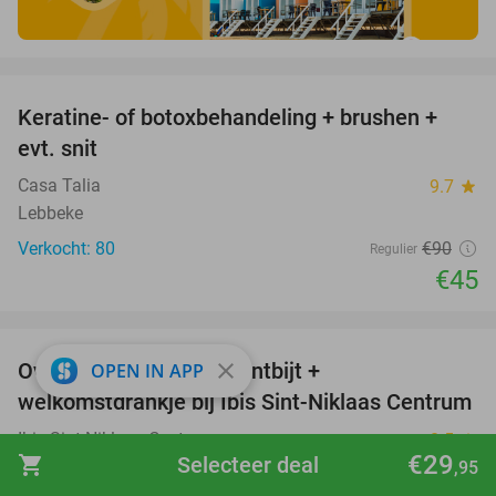
favorite_border
Keratine- of botoxbehandeling + brushen +
50%
evt. snit
Casa Talia
9.7
star
Lebbeke
Verkocht: 80
€90
Regulier
€45
favorite_border
close
Overnachting voor 2 + ontbijt +
OPEN IN APP
31%
welkomstdrankje bij Ibis Sint-Niklaas Centrum
Ibis Sint-Niklaas Centrum
8.5
star
€29
shopping_cart
Selecteer deal
Sint-Niklaas
,95