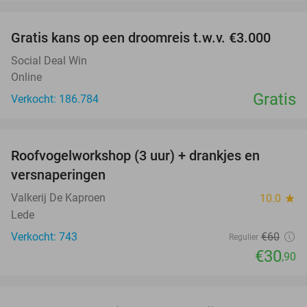
favorite_border
Gratis kans op een droomreis t.w.v. €3.000
Social Deal Win
Online
Gratis
Verkocht: 186.784
favorite_border
Roofvogelworkshop (3 uur) + drankjes en
49%
versnaperingen
Valkerij De Kaproen
10.0
star
Lede
Verkocht: 743
€60
Regulier
€30
,90
favorite_border