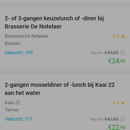
favorite_border
2- of 3-gangen keuzelunch of -diner bij
39%
Brasserie De Notelaer
Brasserie De Notelaer
8.9
star
Bornem
Verkocht: 195
€40
,65
Regulier
€24
,90
favorite_border
2-gangen mosseldiner of -lunch bij Kaai 22
47%
aan het water
Kaai 22
9.5
star
Temse
Verkocht: 171
€42
,85
Regulier
€22
,90