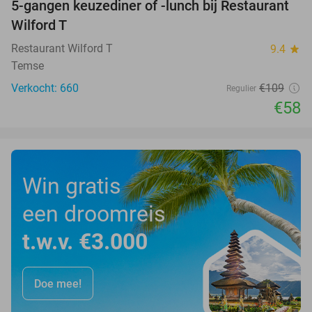
5-gangen keuzediner of -lunch bij Restaurant
47%
Wilford T
Restaurant Wilford T
9.4
star
Temse
Verkocht: 660
€109
Regulier
€58
Win gratis
een droomreis
t.w.v. €3.000
Doe mee!