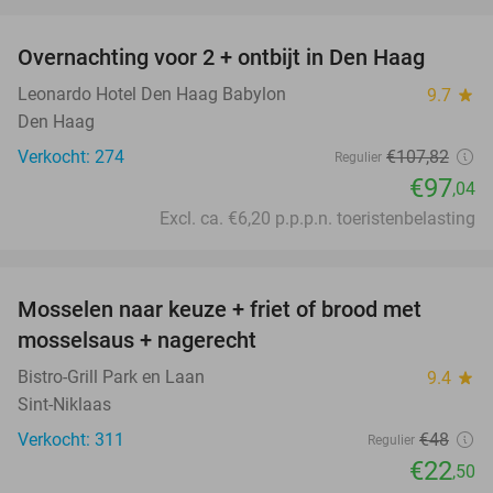
favorite_border
Overnachting voor 2 + ontbijt in Den Haag
10%
Leonardo Hotel Den Haag Babylon
9.7
star
Den Haag
Verkocht: 274
€107
,82
Regulier
€97
,04
Excl. ca. €6,20 p.p.p.n. toeristenbelasting
favorite_border
Mosselen naar keuze + friet of brood met
53%
mosselsaus + nagerecht
Bistro-Grill Park en Laan
9.4
star
Sint-Niklaas
Verkocht: 311
€48
Regulier
€22
,50