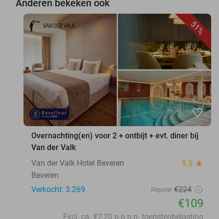
Anderen bekeken ook
51%
favorite_border
Overnachting(en) voor 2 + ontbijt + evt. diner bij
Van der Valk
Van der Valk Hotel Beveren
9.5
star
Beveren
Verkocht: 3.269
€224
Regulier
€109
Excl. ca. €2,20 p.p.p.n. toeristenbelasting