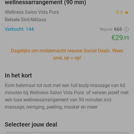
wellnessarrangement (90 min)
Wellness Salon Vida Pura
9.9
star
Belsele Sint-Niklaas
Verkocht: 144
€65
Regulier
€29
,95
Dagelijks om middernacht nieuwe Social Deals. Wees
snel, op = op!
In het kort
Kom helemaal tot rust met een full body-massage van 60
minuten bij Wellness Salon Vida Pura: of verwen jezelf met
een luxe wellnessarrangement van 90 minuten incl.
massage, reiniging, peeling, masker en meer
Selecteer jouw deal