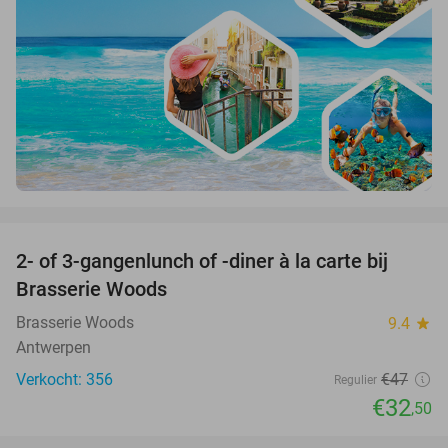
favorite_border
2- of 3-gangenlunch of -diner à la carte bij
31%
Brasserie Woods
Brasserie Woods
9.4
star
Antwerpen
Verkocht: 356
€47
Regulier
€32
,50
favorite_border