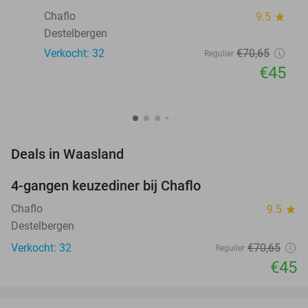
Chaflo
9.5
star
Destelbergen
Verkocht: 32
€70
,65
Regulier
€45
favorite_border
Deals in Waasland
4-gangen keuzediner bij Chaflo
36%
NEW
TODAY
Chaflo
9.5
star
Destelbergen
Verkocht: 32
€70
,65
Regulier
€45
favorite_border