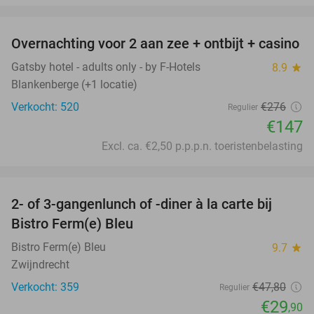
favorite_border
Overnachting voor 2 aan zee + ontbijt + casino
47%
Gatsby hotel - adults only - by F-Hotels
8.9
star
Blankenberge (+1 locatie)
Verkocht: 520
€276
Regulier
€147
Excl. ca. €2,50 p.p.p.n. toeristenbelasting
favorite_border
2- of 3-gangenlunch of -diner à la carte bij
37%
Bistro Ferm(e) Bleu
Bistro Ferm(e) Bleu
9.7
star
Zwijndrecht
Verkocht: 359
€47
,80
Regulier
€29
,90