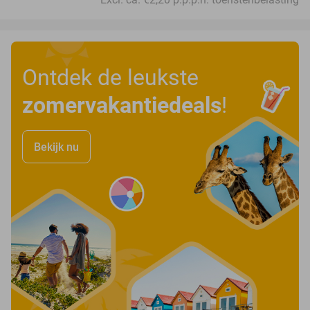
Ontdek de leukste
zomervakantiedeals
!
Bekijk nu