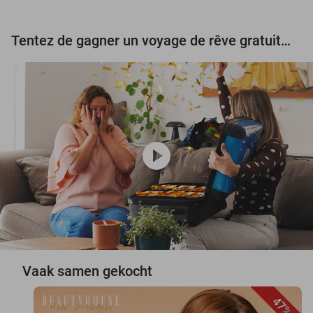
Tentez de gagner un voyage de rêve gratuit d'une valeur de 3.000 € !
play_circle
Vaak samen gekocht
47%