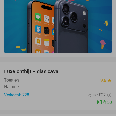
favorite_border
Luxe ontbijt + glas cava
39%
Toertjen
9.6
star
Hamme
Verkocht: 728
€27
Regulier
€16
,50
favorite_border