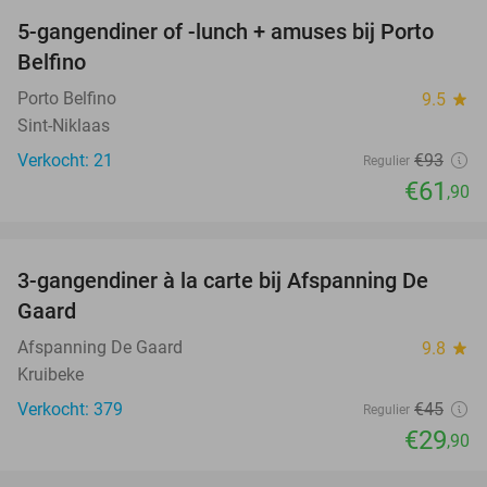
5-gangendiner of -lunch + amuses bij Porto
33%
Belfino
Porto Belfino
9.5
star
Sint-Niklaas
Verkocht: 21
€93
Regulier
€61
,90
favorite_border
3-gangendiner à la carte bij Afspanning De
34%
Gaard
Afspanning De Gaard
9.8
star
Kruibeke
Verkocht: 379
€45
Regulier
€29
,90