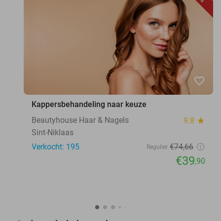
favorite_border
Kappersbehandeling naar keuze
Beautyhouse Haar & Nagels
9.8
star
Sint-Niklaas
Verkocht: 195
€74
,66
Regulier
€39
,90