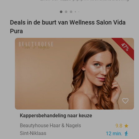
Deals in de buurt van Wellness Salon Vida
Pura
47%
favorite_border
Kappersbehandeling naar keuze
Beautyhouse Haar & Nagels
9.8
star
Sint-Niklaas
12 min.
directions_walk