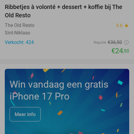
Ribbetjes à volonté + dessert + koffie bij The
32%
Old Resto
The Old Resto
9.6
star
Sint-Niklaas
Verkocht: 424
€36
,50
Regulier
€24
,90
Win vandaag een gratis
iPhone 17 Pro
Meer info