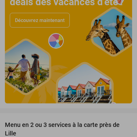
deals des vacances d’été
!
Découvrez maintenant
favorite_border
Menu en 2 ou 3 services à la carte près de
39%
Lille