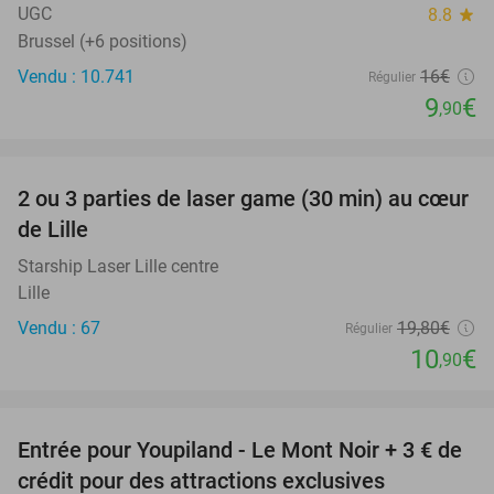
UGC
8.8
star
Brussel (+6 positions)
Vendu : 10.741
16€
Régulier
9
€
,90
favorite_border
2 ou 3 parties de laser game (30 min) au cœur
45%
de Lille
Starship Laser Lille centre
Lille
Vendu : 67
19
,80
€
Régulier
10
€
,90
favorite_border
Entrée pour Youpiland - Le Mont Noir + 3 € de
47%
crédit pour des attractions exclusives