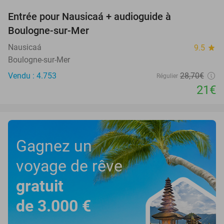
Entrée pour Nausicaá + audioguide à
27%
Boulogne-sur-Mer
Nausicaá
9.5
star
Boulogne-sur-Mer
Vendu : 4.753
28
,70
€
Régulier
21€
Gagnez un
voyage de rêve
gratuit
de 3.000 €