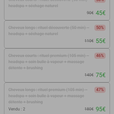
headspa + séchage naturel
45€
90€
Cheveux longs : rituel découverte (50 min) –
50%
headspa + séchage naturel
55€
110€
Cheveux courts : rituel premium (105 min) –
46%
headspa + soin bulle à vapeur + massage
détente + brushing
75€
140€
Cheveux longs : rituel premium (105 min) –
47%
headspa + soin bulle à vapeur + massage
détente + brushing
95€
Vendu : 2
180€