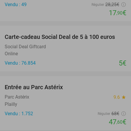
Vendu : 49
28
,25
€
Régulier
17
€
,90
favorite_border
Carte-cadeau Social Deal de 5 à 100 euros
Social Deal Giftcard
Online
5€
Vendu : 76.854
favorite_border
Entrée au Parc Astérix
30%
Parc Astérix
9.6
star
Plailly
Vendu : 1.752
68€
Régulier
47
€
,60