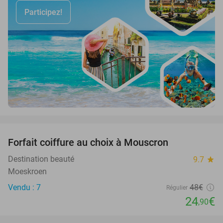
Participez!
favorite_border
Forfait coiffure au choix à Mouscron
48%
Destination beauté
9.7
star
Moeskroen
Vendu : 7
48€
Régulier
24
€
,90
favorite_border