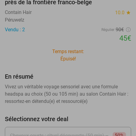
près de la frontière franco-belge
Contain Hair
10.0
star
Péruwelz
Vendu : 2
90€
Régulier
45€
Temps restant:
Épuisé!
En résumé
Vivez un véritable voyage sensoriel avec une formule
headspa au choix (50 ou 105 min) au salon Contain Hair :
ressortez-en détendu(e) et ressourcé(e)
Sélectionnez votre deal
Cheveux courts : rituel découverte (50 min) –
50%