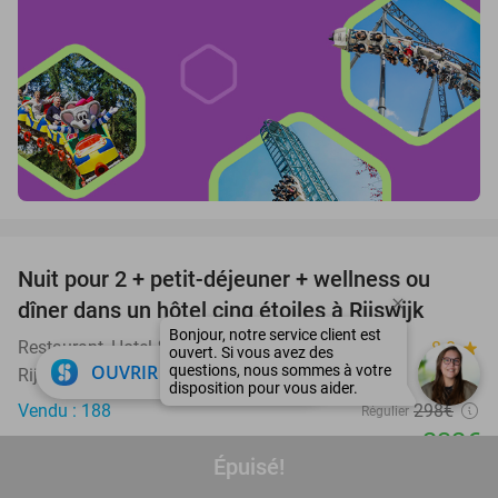
favorite_border
Nuit pour 2 + petit-déjeuner + wellness ou
22%
dîner dans un hôtel cinq étoiles à Rijswijk
Restaurant, Hotel & Spa Savarin
8.8
star
close
OUVRIR DANS L'APPLI
Rijswijk
Vendu : 188
298€
Régulier
232€
Épuisé!
Hors taxe de séjour d'environ 5,75€ p.p.p.n.