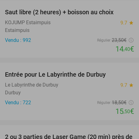
Saut libre (2 heures) + boisson au choix
39%
KOJUMP Estaimpuis
9.7
star
Estaimpuis
Vendu : 992
23
,50
€
Régulier
14
€
,40
favorite_border
Entrée pour Le Labyrinthe de Durbuy
16%
Le Labyrinthe de Durbuy
9.7
star
Durbuy
Vendu : 722
18
,50
€
Régulier
15
€
,50
favorite_border
2 ou 3 parties de Laser Game (20 min) près de