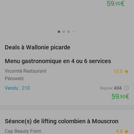
59
€
,90
favorite_border
Deals à Wallonie picarde
Menu gastronomique en 4 ou 6 services
30%
Vicomté Restaurant
10.0
star
Péruwelz
Vendu : 210
85€
Régulier
59
€
,90
favorite_border
Séance(s) de lifting colombien à Mouscron
66%
NEW
TODAY
Cap Beauty Form
9.8
star