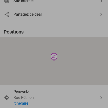
Site Internet
Partagez ce deal
Positions
wellness
Péruwelz
Rue Pétillon
Itinéraire