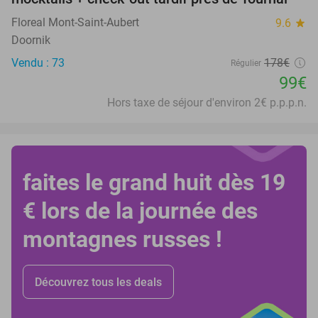
Floreal Mont-Saint-Aubert
9.6
star
Doornik
Vendu : 73
178€
Régulier
99€
Hors taxe de séjour d'environ 2€ p.p.p.n.
faites le grand huit dès 19
€ lors de la journée des
montagnes russes !
Découvrez tous les deals