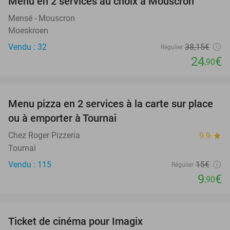
Menu en 2 services au choix à Mouscron
35%
Mensé - Mouscron
Moeskroen
Vendu : 32
38
,15
€
Régulier
24
€
,90
favorite_border
Menu pizza en 2 services à la carte sur place
34%
ou à emporter à Tournai
Chez Roger Pizzeria
9.9
star
Tournai
Vendu : 115
15€
Régulier
9
€
,90
favorite_border
Ticket de cinéma pour Imagix
25%