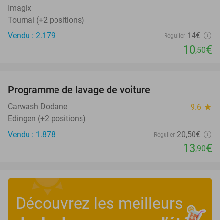
Imagix
Tournai (+2 positions)
Vendu : 2.179
14€
Régulier
10
€
,50
favorite_border
Programme de lavage de voiture
32%
Carwash Dodane
9.6
star
Edingen (+2 positions)
Vendu : 1.878
20
,50
€
Régulier
13
€
,90
Découvrez les meilleurs