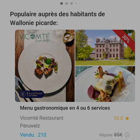
Populaire auprès des habitants de
Wallonie picarde:
30%
favorite_border
Menu gastronomique en 4 ou 6 services
Vicomté Restaurant
10.0
star
Péruwelz
Vendu : 210
85€
Régulier