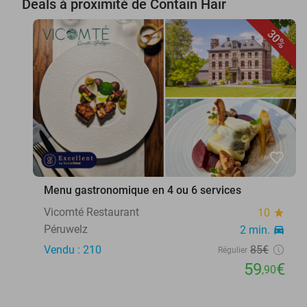
Deals à proximité de Contain Hair
30%
favorite_border
Menu gastronomique en 4 ou 6 services
Vicomté Restaurant
10
star
Péruwelz
2 min.
directions_car
Vendu : 210
85€
Régulier
59
€
,90