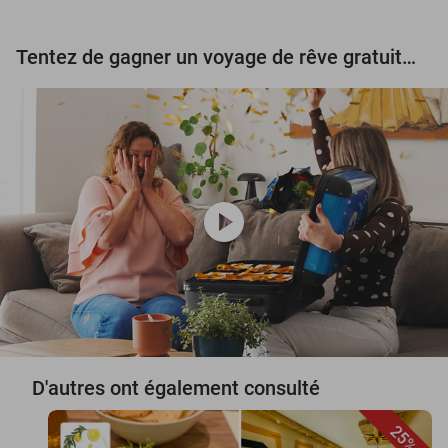
Tentez de gagner un voyage de rêve gratuit d'une valeur de 3.000 € !
play_circle
D'autres ont également consulté
25%