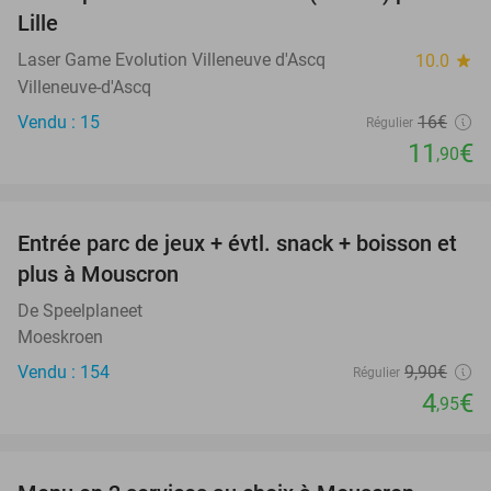
26%
Lille
Laser Game Evolution Villeneuve d'Ascq
10.0
star
Villeneuve-d'Ascq
Vendu : 15
16€
Régulier
11
€
,90
favorite_border
Entrée parc de jeux + évtl. snack + boisson et
50%
plus à Mouscron
De Speelplaneet
Moeskroen
Vendu : 154
9
,90
€
Régulier
4
€
,95
favorite_border