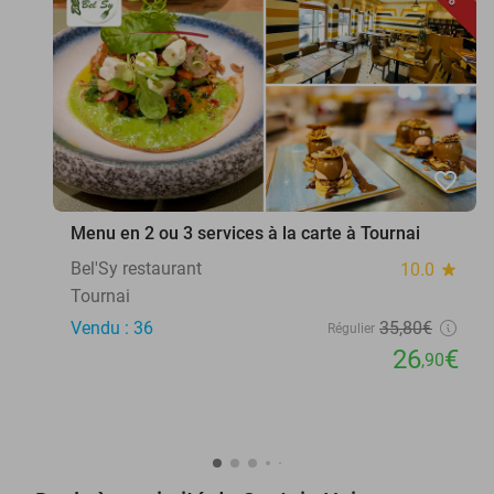
favorite_border
Menu en 2 ou 3 services à la carte à Tournai
Bel'Sy restaurant
10.0
star
Tournai
Vendu : 36
35
,80
€
Régulier
26
€
,90