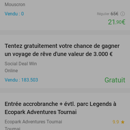
Mouscron
Vendu : 0
65€
Régulier
21
€
,90
favorite_border
Tentez gratuitement votre chance de gagner
un voyage de rêve d'une valeur de 3.000 €
Social Deal Win
Online
Gratuit
Vendu : 183.503
favorite_border
Entrée accrobranche + évtl. parc Legends à
17%
Ecopark Adventures Tournai
Ecopark Adventures Tournai
9.9
star
Tournai