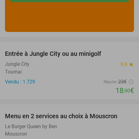
favorite_border
Entrée à Jungle City ou au minigolf
18%
Jungle City
9.0
star
Tournai
Vendu : 1.729
23€
Régulier
18
€
,90
favorite_border
Menu en 2 services au choix à Mouscron
37%
Le Burger Queen by Ben
Mouscron