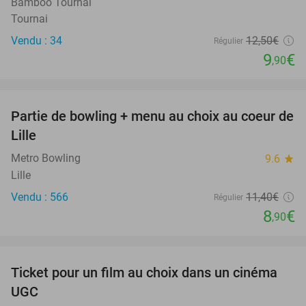
Bamboo Tournai
Tournai
Vendu : 34
12
,50
€
Régulier
9
€
,90
favorite_border
Partie de bowling + menu au choix au coeur de
22%
Lille
Metro Bowling
9.6
star
Lille
Vendu : 566
11
,40
€
Régulier
8
€
,90
favorite_border
Ticket pour un film au choix dans un cinéma
38%
UGC