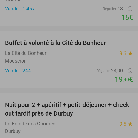
Vendu : 1.457
18€
Régulier
15€
favorite_border
Buffet à volonté à la Cité du Bonheur
20%
La Cité du Bonheur
9.6
star
Mouscron
Vendu : 244
24
,90
€
Régulier
19
€
,90
favorite_border
Nuit pour 2 + apéritif + petit-déjeuner + check-
35%
out tardif près de Durbuy
La Balade des Gnomes
9.5
star
Durbuy