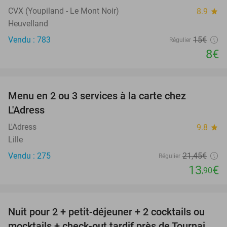
CVX (Youpiland - Le Mont Noir)
8.9
star
Heuvelland
Vendu : 783
15€
Régulier
8€
favorite_border
Menu en 2 ou 3 services à la carte chez
35%
L'Adress
L'Adress
9.8
star
Lille
Vendu : 275
21
,45
€
Régulier
13
€
,90
favorite_border
Nuit pour 2 + petit-déjeuner + 2 cocktails ou
44%
mocktails + check-out tardif près de Tournai