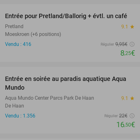
favorite_border
Entrée pour Pretland/Ballorig + évtl. un café
17%
Pretland
9.1
star
Moeskroen (+6 positions)
Vendu : 416
9
,95
€
Régulier
8
€
,25
favorite_border
Entrée en soirée au paradis aquatique Aqua
25%
Mundo
Aqua Mundo Center Parcs Park De Haan
9.1
star
De Haan
Vendu : 1.356
22€
Régulier
16
€
,50
favorite_border