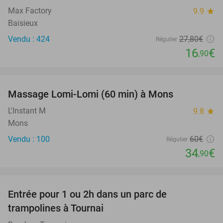
Max Factory
9.9
star
Baisieux
Vendu : 424
27
,80
€
Régulier
16
€
,90
favorite_border
Massage Lomi-Lomi (60 min) à Mons
42%
SOLD
OUT
L'Instant M
9.8
star
Mons
Vendu : 100
60€
Régulier
34
€
,90
favorite_border
Entrée pour 1 ou 2h dans un parc de
21%
trampolines à Tournai