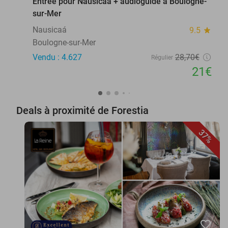
Entrée pour Nausicaá + audioguide à Boulogne-
sur-Mer
Nausicaá
9.5
star
Boulogne-sur-Mer
Vendu : 4.627
28
,70
€
Régulier
21€
Deals à proximité de Forestia
37%
favorite_border