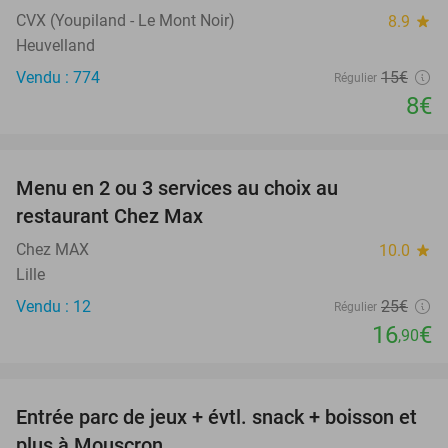
CVX (Youpiland - Le Mont Noir)
8.9
star
Heuvelland
Vendu : 774
15€
Régulier
8€
favorite_border
Menu en 2 ou 3 services au choix au
32%
restaurant Chez Max
Chez MAX
10.0
star
Lille
Vendu : 12
25€
Régulier
16
€
,90
favorite_border
Entrée parc de jeux + évtl. snack + boisson et
50%
plus à Mouscron