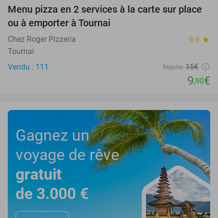
Menu pizza en 2 services à la carte sur place
34%
ou à emporter à Tournai
Chez Roger Pizzeria
9.9
star
Tournai
Vendu : 111
15€
Régulier
9
€
,90
Gagnez un
voyage de rêve
gratuit
de 3.000 €