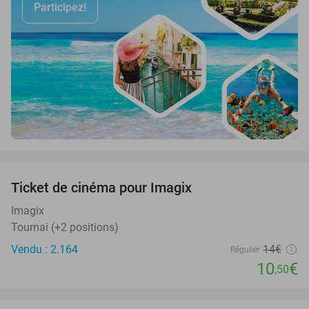
Participez!
favorite_border
Ticket de cinéma pour Imagix
25%
Imagix
Tournai (+2 positions)
Vendu : 2.164
14€
Régulier
10
€
,50
favorite_border