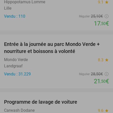
Hippopotamus Lomme
9.1
star
Lille
Vendu : 110
25
,10
€
Régulier
17
€
,50
favorite_border
Entrée à la journée au parc Mondo Verde +
25%
nourriture et boissons à volonté
Mondo Verde
8.3
star
Landgraaf
Vendu : 31.229
28
,50
€
Régulier
21
€
,50
favorite_border
Programme de lavage de voiture
32%
Carwash Dodane
9.6
star