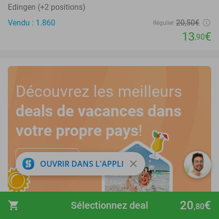
Edingen (+2 positions)
Vendu : 1.860
20
,50
€
Régulier
13
€
,90
Découvrez les meilleurs
deals de vacances dans
votre propre pays
!
Découvrez ici
close
OUVRIR DANS L'APPLI
20
€
shopping_cart
Sélectionnez deal
,80