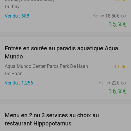
Durbuy
Vendu : 688
18
,50
€
Régulier
15
€
,50
favorite_border
Entrée en soirée au paradis aquatique Aqua
25%
Mundo
Aqua Mundo Center Parcs Park De Haan
9.1
star
De Haan
Vendu : 1.256
22€
Régulier
16
€
,50
favorite_border
Menu en 2 ou 3 services au choix au
30%
restaurant Hippopotamus