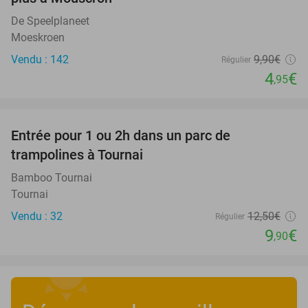
De Speelplaneet
Moeskroen
Vendu : 142
9
,90
€
Régulier
4
€
,95
favorite_border
Entrée pour 1 ou 2h dans un parc de
21%
trampolines à Tournai
Bamboo Tournai
Tournai
Vendu : 32
12
,50
€
Régulier
9
€
,90