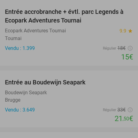
Entrée accrobranche + évtl. parc Legends à
17%
Ecopark Adventures Tournai
Ecopark Adventures Tournai
9.9
star
Tournai
Vendu : 1.399
18€
Régulier
15€
favorite_border
Entrée au Boudewijn Seapark
35%
Boudewijn Seapark
Brugge
Vendu : 3.649
33€
Régulier
21
€
,50
favorite_border