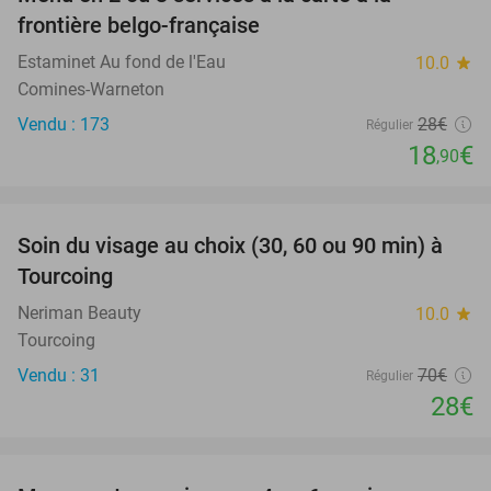
33%
frontière belgo-française
Estaminet Au fond de l'Eau
10.0
star
Comines-Warneton
Vendu : 173
28€
Régulier
18
€
,90
favorite_border
Soin du visage au choix (30, 60 ou 90 min) à
60%
Tourcoing
Neriman Beauty
10.0
star
Tourcoing
Vendu : 31
70€
Régulier
28€
favorite_border