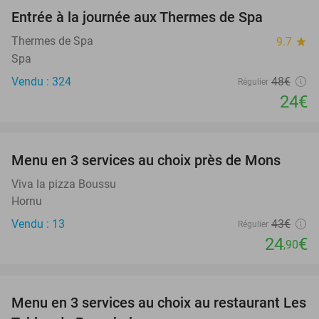
Entrée à la journée aux Thermes de Spa
50%
Thermes de Spa
9.7
star
Spa
Vendu : 324
48€
Régulier
24€
favorite_border
Menu en 3 services au choix près de Mons
42%
Viva la pizza Boussu
Hornu
Vendu : 13
43€
Régulier
24
€
,90
favorite_border
Menu en 3 services au choix au restaurant Les
46%