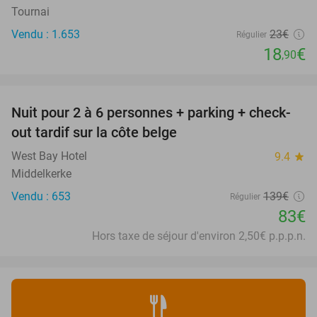
Tournai
Vendu : 1.653
23€
Régulier
18
€
,90
favorite_border
Nuit pour 2 à 6 personnes + parking + check-
40%
out tardif sur la côte belge
West Bay Hotel
9.4
star
Middelkerke
Vendu : 653
139€
Régulier
83€
Hors taxe de séjour d'environ 2,50€ p.p.p.n.