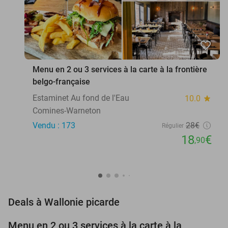
favorite_border
Menu en 2 ou 3 services à la carte à la frontière
belgo-française
Estaminet Au fond de l'Eau
10.0
star
Comines-Warneton
Vendu : 173
28€
Régulier
18
€
,90
favorite_border
Deals à Wallonie picarde
Menu en 2 ou 3 services à la carte à la