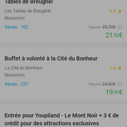
Tables de Breughel
Les Tables de Breughel
9.6
star
Mouscron
Vendu : 102
39
,70
€
Régulier
21
€
,50
favorite_border
Buffet à volonté à la Cité du Bonheur
20%
La Cité du Bonheur
9.6
star
Mouscron
Vendu : 237
24
,90
€
Régulier
19
€
,90
favorite_border
Entrée pour Youpiland - Le Mont Noir + 3 € de
47%
crédit pour des attractions exclusives