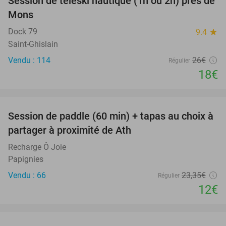
Session de téléski nautique (1h ou 2h) près de
31%
Mons
Dock 79
9.4
star
Saint-Ghislain
Vendu : 114
26€
Régulier
18€
favorite_border
Session de paddle (60 min) + tapas au choix à
49%
partager à proximité de Ath
Recharge Ô Joie
Papignies
Vendu : 66
23
,35
€
Régulier
12€
favorite_border