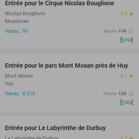
Entrée pour le Cirque Nicolas Bouglione
47%
Nicolas Bouglione
9.9
star
Moeskroen
Vendu : 97
17€
Régulier
8
€
,99
favorite_border
Entrée pour le parc Mont Mosan près de Huy
26%
Mont Mosan
8.7
star
Huy
Vendu : 8.216
12€
Régulier
8
€
,90
favorite_border
Entrée pour Le Labyrinthe de Durbuy
16%
Le Labyrinthe de Durbuy
9.7
star