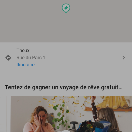
events
Theux
Rue du Parc 1
Itinéraire
Tentez de gagner un voyage de rêve gratuit d'une valeur de 3.000 € !