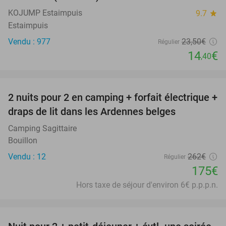
KOJUMP Estaimpuis
9.7
star
Estaimpuis
Vendu : 977
23
,50
€
Régulier
14
€
,40
favorite_border
2 nuits pour 2 en camping + forfait électrique +
33%
draps de lit dans les Ardennes belges
Camping Sagittaire
Bouillon
Vendu : 12
262€
Régulier
175€
Hors taxe de séjour d'environ 6€ p.p.p.n.
favorite_border