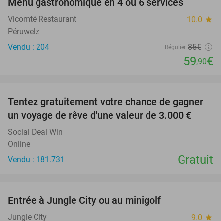
Menu gastronomique en 4 ou 6 services
30%
Vicomté Restaurant
10.0
star
Péruwelz
Vendu : 204
85€
Régulier
59
€
,90
favorite_border
Tentez gratuitement votre chance de gagner
un voyage de rêve d'une valeur de 3.000 €
Social Deal Win
Online
Gratuit
Vendu : 181.731
favorite_border
Entrée à Jungle City ou au minigolf
18%
Jungle City
9.0
star