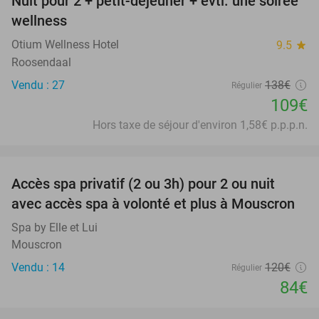
Nuit pour 2 + petit-déjeuner + évtl. une soirée
21%
wellness
Otium Wellness Hotel
9.5
star
Roosendaal
Vendu : 27
138€
Régulier
109€
Hors taxe de séjour d'environ 1,58€ p.p.p.n.
favorite_border
Accès spa privatif (2 ou 3h) pour 2 ou nuit
30%
avec accès spa à volonté et plus à Mouscron
Spa by Elle et Lui
Mouscron
Vendu : 14
120€
Régulier
84€
favorite_border