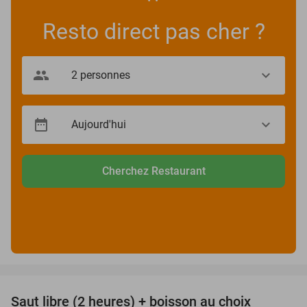
Resto direct pas cher ?
Cherchez Restaurant
favorite_border
Saut libre (2 heures) + boisson au choix
39%