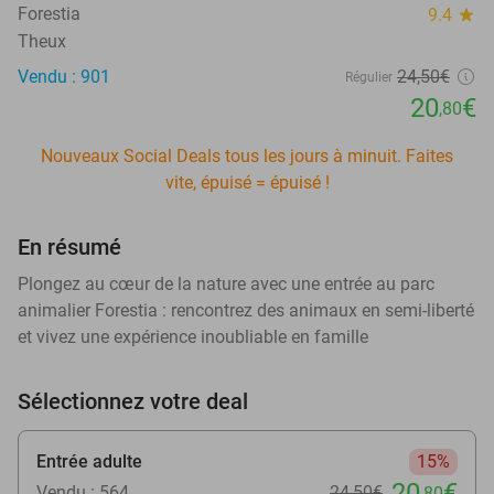
Forestia
9.4
star
Theux
Vendu : 901
24
,50
€
Régulier
20
€
,80
Nouveaux Social Deals tous les jours à minuit. Faites
vite, épuisé = épuisé !
En résumé
Plongez au cœur de la nature avec une entrée au parc
animalier Forestia : rencontrez des animaux en semi-liberté
et vivez une expérience inoubliable en famille
Sélectionnez votre deal
Entrée adulte
15%
20
€
Vendu : 564
24
,50
€
,80