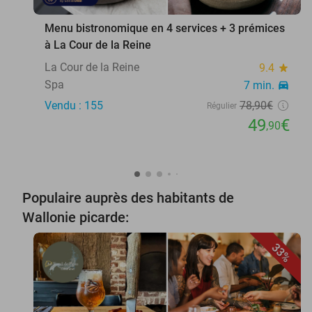
Menu bistronomique en 4 services + 3 prémices
à La Cour de la Reine
La Cour de la Reine
9.4
star
Spa
7 min.
directions_car
Vendu : 155
78
,90
€
Régulier
49
€
,90
Populaire auprès des habitants de
Wallonie picarde:
33%