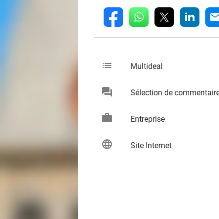
whatsapp
linkedin
fb
mai
list
keybo
Multideal
chat
Sélection de commentair
keybo
work
keybo
Entreprise
language
keybo
Site Internet