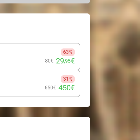
arti de vos séances.
tez également chez JIMS d'une offre
nts, entraînez-vous de manière
pour un entraînement encore plus
l'effort, détendez-vous
vous dans l'agréable salon. Vous
63%
s l'un des nombreux clubs JIMS.
29
€
80€
,95
31%
450€
650€