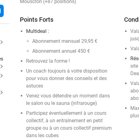
Mouscron (+87 positions)
l
Points Forts
Condi
Multideal :
Val
jus
Abonnement mensuel 29,95 €
ard_arrow_right
Val
Abonnement annuel 450 €
Rés
es
Retrouvez la forme !
ard_arrow_right
site
Un coach toujours à votre disposition
Dea
ard_arrow_right
pour vous donner des conseils et des
Val
astuces
abo
ard_arrow_right
Venez vous détendre un moment dans
abo
le salon ou le sauna (infrarouge)
Max
Participez éventuellement à un cours
plus
collectif, à un entraînement en petit
groupe ou à un cours collectif premium
dans les cubes