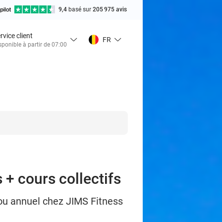
9,4
basé sur
205 975 avis
rvice client
FR
sponible à partir de 07:00
s + cours collectifs
u annuel chez JIMS Fitness