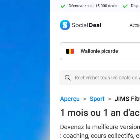
Découvrez + de 15.000 deals
Dispo
Accue
Wallonie picarde
Aperçu
>
Sport
>
JIMS Fit
1 mois ou 1 an d'ac
Devenez la meilleure versi
: coaching, cours collectifs,