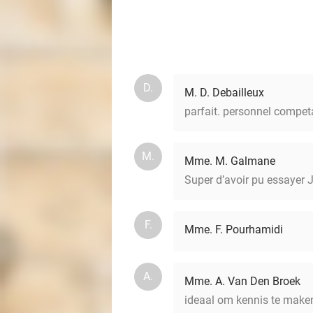
D.
M. D. Debailleux
parfait. personnel competa
M.
Mme. M. Galmane
Super d’avoir pu essayer Ji
F.
Mme. F. Pourhamidi
A.
Mme. A. Van Den Broek
ideaal om kennis te make