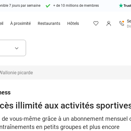
nible 7 jours par semaine
+ de 10 millions de membres
Se
il
À proximité
Restaurants
Hôtels
Di
keyboard_arrow_down
ness
cès illimité aux activités sportive
on de vous-même grâce à un abonnement mensuel o
 entraînements en petits groupes et plus encore