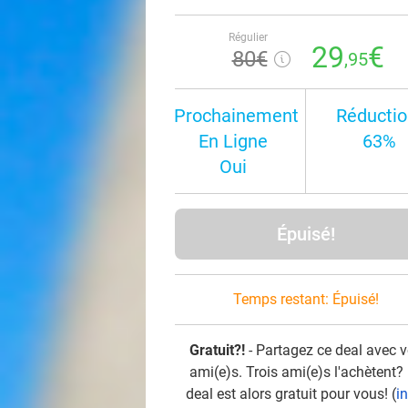
Régulier
29
€
80€
,95
Prochainement
Réductio
En Ligne
63%
Oui
Épuisé!
Temps restant:
Épuisé!
Gratuit?!
- Partagez ce deal avec 
ami(e)s. Trois ami(e)s l'achètent?
deal est alors gratuit pour vous! (
i