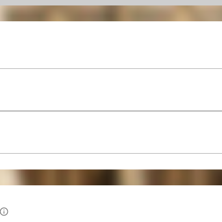
restez concentré sur vos objectifs et tirez le meilleur p
En plus de l'accès libre à la salle de sport, vous profi
étendue d'activités. Suivez des cours collectifs motiva
intensive lors de séances en petits groupes ou optez 
intense avec les cours collectifs dans les cubes. Après 
complètement dans le sauna (infrarouge) ou installez-
combinez ainsi sport, accompagnement et détente dan
info_outlined