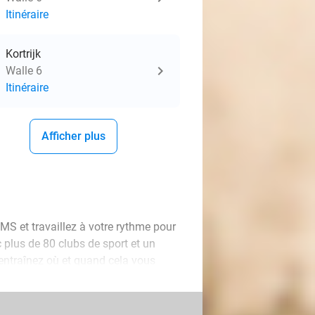
Itinéraire
Kortrijk
Walle 6
Itinéraire
Afficher plus
 et travaillez à votre rythme pour
plus de 80 clubs de sport et un
 entraînez où et quand cela vous
ort et bénéficiez d'un accompagnement
on pour vous aider avec des conseils
programmes d'entraînement, vous