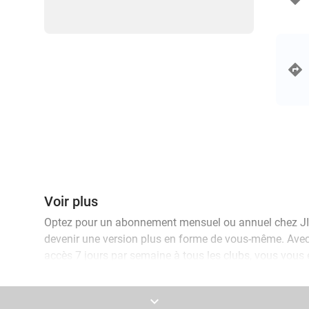
Voir plus
Optez pour un abonnement mensuel ou annuel chez JIMS
devenir une version plus en forme de vous-même. Avec 
accès 7 jours par semaine à tous les clubs, vous vous
convient. Profitez d'un accès illimité à la salle de sp
professionnel : un coach est toujours à votre dispositi
keyboard_arrow_down
et vous motiver. Grâce à l'application JIMS et à ses 