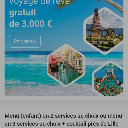
voyage de rêve
gratuit
de 3.000 €
Participez!
favorite_border
Menu (enfant) en 2 services au choix ou menu
34%
en 3 services au choix + cocktail près de Lille