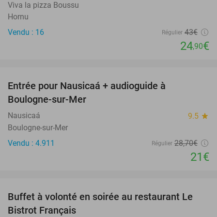
Viva la pizza Boussu
Hornu
Vendu : 16
43€
Régulier
24
€
,90
favorite_border
Entrée pour Nausicaá + audioguide à
27%
Boulogne-sur-Mer
Nausicaá
9.5
star
Boulogne-sur-Mer
Vendu : 4.911
28
,70
€
Régulier
21€
favorite_border
Buffet à volonté en soirée au restaurant Le
25%
Bistrot Français