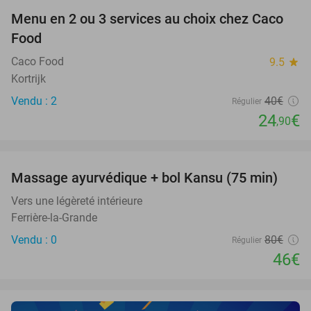
Menu en 2 ou 3 services au choix chez Caco
38%
NEW
Food
TODAY
Caco Food
9.5
star
Kortrijk
Vendu : 2
40€
Régulier
24
€
,90
favorite_border
Massage ayurvédique + bol Kansu (75 min)
43%
NEW
TODAY
Vers une légèreté intérieure
Ferrière-la-Grande
Vendu : 0
80€
Régulier
46€