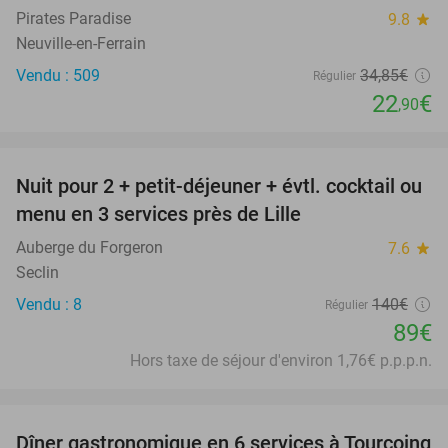
Pirates Paradise
9.8
star
Neuville-en-Ferrain
Vendu : 509
34
,85
€
Régulier
22
€
,90
favorite_border
Nuit pour 2 + petit-déjeuner + évtl. cocktail ou
36%
menu en 3 services près de Lille
Auberge du Forgeron
7.6
star
Seclin
Vendu : 8
140€
Régulier
89€
Hors taxe de séjour d'environ 1,76€ p.p.p.n.
favorite_border
Dîner gastronomique en 6 services à Tourcoing