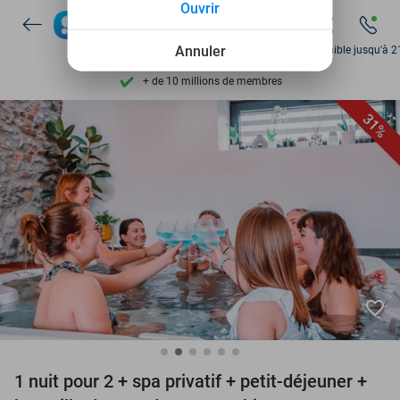
Découvrez + de 15.000 deals
Ouvrir
Disponible 7 jours par semaine
Annuler
Disponible jusqu'à 2
+ de 10 millions de membres
9,4
basé sur
206 187 avis
31%
Découvrez + de 15.000 deals
Disponible 7 jours par semaine
+ de 10 millions de membres
favorite_border
1 nuit pour 2 + spa privatif + petit-déjeuner +