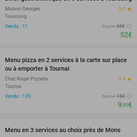
20%
Maison Georges
9.0
star
Tourcoing
Vendu : 11
65€
Régulier
52€
favorite_border
Menu pizza en 2 services à la carte sur place
34%
ou à emporter à Tournai
Chez Roger Pizzeria
9.9
star
Tournai
Vendu : 129
15€
Régulier
9
€
,90
favorite_border
Menu en 3 services au choix près de Mons
42%