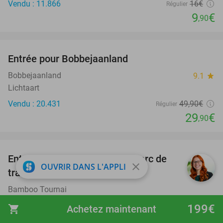
Vendu : 11.866
16€
Régulier
9
€
,90
favorite_border
Entrée pour Bobbejaanland
40%
Bobbejaanland
9.1
star
Lichtaart
Vendu : 20.431
49
,90
€
Régulier
29
€
,90
favorite_border
Entrée pour 1 ou 2h dans un parc de
21%
close
OUVRIR DANS L'APPLI
trampolines à Tournai
Bamboo Tournai
Tournai
199€
shopping_cart
Achetez maintenant
Vendu : 35
12
,50
€
Régulier