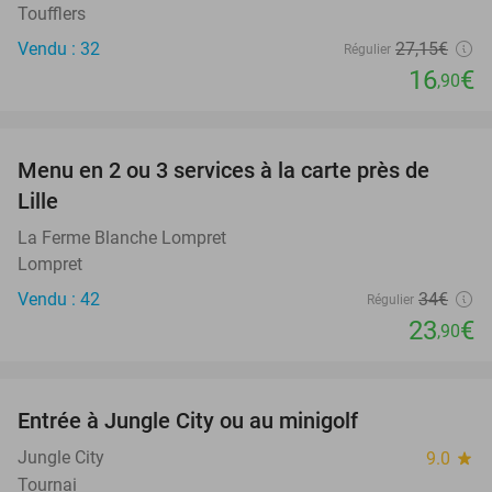
Toufflers
Vendu : 32
27
,15
€
Régulier
16
€
,90
favorite_border
Menu en 2 ou 3 services à la carte près de
30%
Lille
La Ferme Blanche Lompret
Lompret
Vendu : 42
34€
Régulier
23
€
,90
favorite_border
Entrée à Jungle City ou au minigolf
18%
Jungle City
9.0
star
Tournai