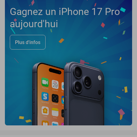
Gagnez un iPhone 17 Pro
aujourd'hui
Plus d'infos
favorite_border