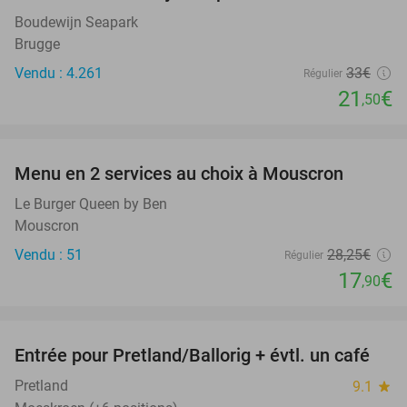
Boudewijn Seapark
Brugge
Vendu : 4.261
33€
Régulier
21
€
,50
favorite_border
Menu en 2 services au choix à Mouscron
37%
Le Burger Queen by Ben
Mouscron
Vendu : 51
28
,25
€
Régulier
17
€
,90
favorite_border
Entrée pour Pretland/Ballorig + évtl. un café
17%
Pretland
9.1
star