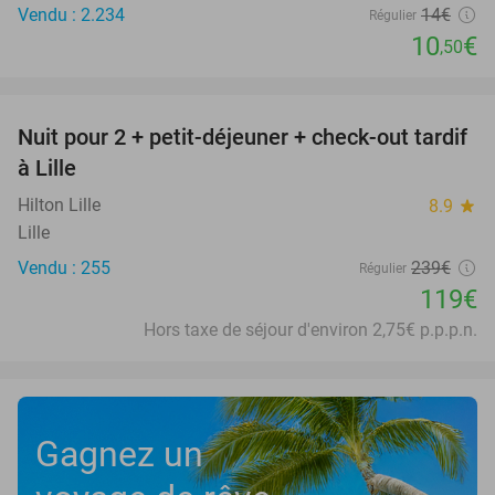
Vendu : 2.234
14€
Régulier
10
€
,50
favorite_border
Nuit pour 2 + petit-déjeuner + check-out tardif
50%
à Lille
Hilton Lille
8.9
star
Lille
Vendu : 255
239€
Régulier
119€
Hors taxe de séjour d'environ 2,75€ p.p.p.n.
Gagnez un