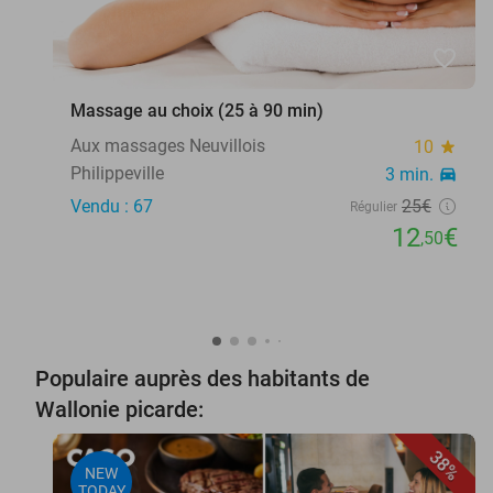
favorite_border
Massage au choix (25 à 90 min)
Aux massages Neuvillois
10
star
Philippeville
3 min.
directions_car
Vendu : 67
25€
Régulier
12
€
,50
Populaire auprès des habitants de
Wallonie picarde:
38%
NEW
TODAY