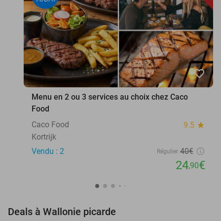
favorite_border
Menu en 2 ou 3 services au choix chez Caco
Food
Caco Food
9.5
star
Kortrijk
Vendu : 2
40€
Régulier
24
€
,90
favorite_border
Deals à Wallonie picarde