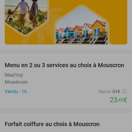
favorite_border
Menu en 2 ou 3 services au choix à Mouscron
24%
Meat'ing
Moeskroen
Vendu : 16
31€
Régulier
23
€
,45
favorite_border
Forfait coiffure au choix à Mouscron
48%