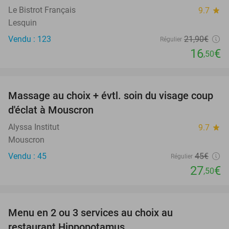
Le Bistrot Français
9.7
star
Lesquin
Vendu : 123
21
,90
€
Régulier
16
€
,50
favorite_border
Massage au choix + évtl. soin du visage coup
39%
d'éclat à Mouscron
Alyssa Institut
9.7
star
Mouscron
Vendu : 45
45€
Régulier
27
€
,50
favorite_border
Menu en 2 ou 3 services au choix au
30%
restaurant Hippopotamus