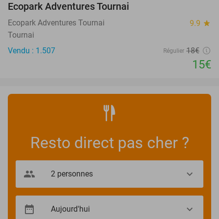
Ecopark Adventures Tournai
Ecopark Adventures Tournai
9.9
star
Tournai
Vendu : 1.507
18€
Régulier
15€
Resto direct pas cher ?