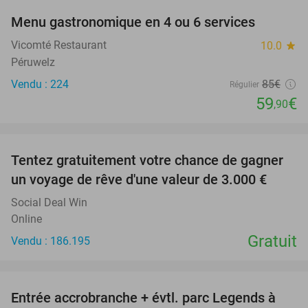
Menu gastronomique en 4 ou 6 services
30%
Vicomté Restaurant
10.0
star
Péruwelz
Vendu : 224
85€
Régulier
59
€
,90
favorite_border
Tentez gratuitement votre chance de gagner
un voyage de rêve d'une valeur de 3.000 €
Social Deal Win
Online
Gratuit
Vendu : 186.195
favorite_border
Entrée accrobranche + évtl. parc Legends à
17%