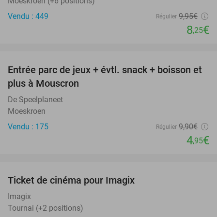
Moeskroen (+6 positions)
Vendu : 449
9
,95
€
Régulier
8
€
,25
favorite_border
Entrée parc de jeux + évtl. snack + boisson et
50%
plus à Mouscron
De Speelplaneet
Moeskroen
Vendu : 175
9
,90
€
Régulier
4
€
,95
favorite_border
Ticket de cinéma pour Imagix
25%
Imagix
Tournai (+2 positions)