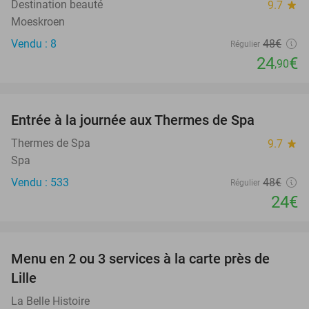
Destination beauté
9.7
star
Moeskroen
Vendu : 8
48€
Régulier
24
€
,90
favorite_border
Entrée à la journée aux Thermes de Spa
50%
Thermes de Spa
9.7
star
Spa
Vendu : 533
48€
Régulier
24€
favorite_border
Menu en 2 ou 3 services à la carte près de
38%
Lille
La Belle Histoire