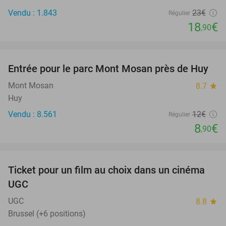
Vendu : 1.843
23€
Régulier
18
€
,90
favorite_border
Entrée pour le parc Mont Mosan près de Huy
26%
Mont Mosan
8.7
star
Huy
Vendu : 8.561
12€
Régulier
8
€
,90
favorite_border
Ticket pour un film au choix dans un cinéma
38%
UGC
UGC
8.8
star
Brussel (+6 positions)