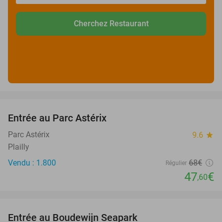
Cherchez Restaurant
favorite_border
Entrée au Parc Astérix
30%
Parc Astérix
9.6
star
Plailly
Vendu : 1.800
68€
Régulier
47
€
,60
favorite_border
Entrée au Boudewijn Seapark
35%