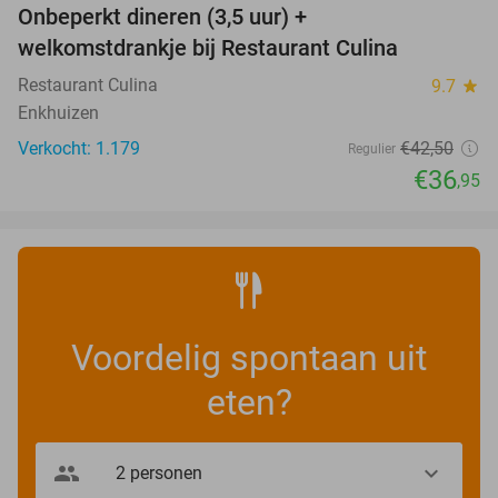
Onbeperkt dineren (3,5 uur) +
13%
welkomstdrankje bij Restaurant Culina
Restaurant Culina
9.7
star
Enkhuizen
Verkocht: 1.179
€42
,50
Regulier
€36
,95
Voordelig spontaan uit
eten?