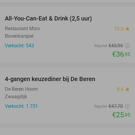
favorite_border
All-You-Can-Eat & Drink (2,5 uur)
16%
Restaurant Mizo
10.0
star
Bovenkarspel
Verkocht: 543
€43
,95
Regulier
€36
,95
favorite_border
4-gangen keuzediner bij De Beren
46%
De Beren Hoorn
9.6
star
Zwaagdijk
Verkocht: 1.731
€47
,70
Regulier
€25
,95
favorite_border