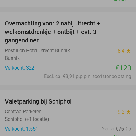
favorite_border
Overnachting voor 2 nabij Utrecht +
welkomstdrankje + ontbijt + evt. 3-
gangendiner
Postillion Hotel Utrecht Bunnik
8.4
star
Bunnik
€120
Verkocht: 322
Excl. ca. €3,91 p.p.p.n. toeristenbelasting
favorite_border
Valetparking bij Schiphol
23%
CentraalParkeren
9.2
star
Schiphol (+1 locatie)
Verkocht: 1.551
€75
Regulier