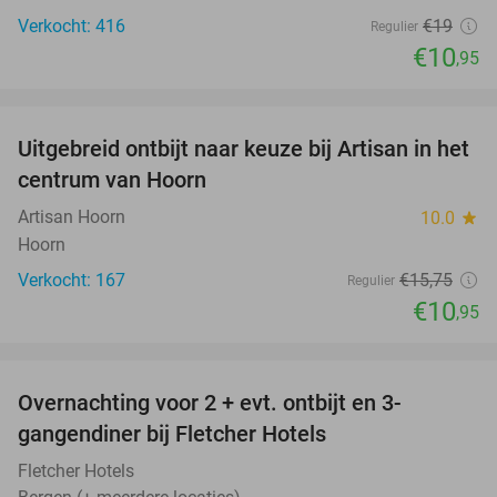
Verkocht: 416
€19
Regulier
€10
,95
favorite_border
Uitgebreid ontbijt naar keuze bij Artisan in het
30%
centrum van Hoorn
Artisan Hoorn
10.0
star
Hoorn
Verkocht: 167
€15
,75
Regulier
€10
,95
favorite_border
Overnachting voor 2 + evt. ontbijt en 3-
gangendiner bij Fletcher Hotels
Fletcher Hotels