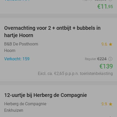
€11
,95
favorite_border
Overnachting voor 2 + ontbijt + bubbels in
38%
hartje Hoorn
B&B De Posthoorn
9.6
star
Hoorn
Verkocht: 159
€224
Regulier
€139
Excl. ca. €2,65 p.p.p.n. toeristenbelasting
favorite_border
12-uurtje bij Herberg de Compagnie
32%
Herberg de Compagnie
9.9
star
Enkhuizen