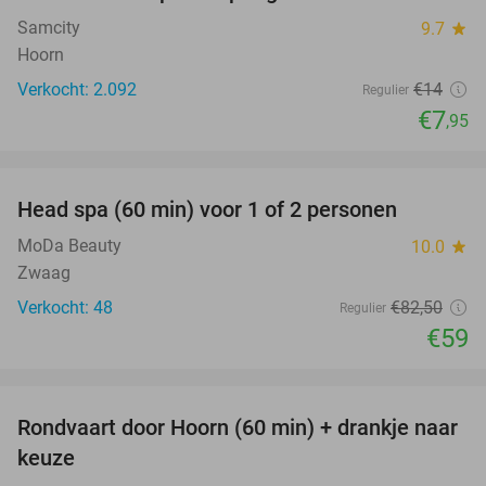
Samcity
9.7
star
Hoorn
Verkocht: 2.092
€14
Regulier
€7
,95
favorite_border
Head spa (60 min) voor 1 of 2 personen
28%
MoDa Beauty
10.0
star
Zwaag
Verkocht: 48
€82
,50
Regulier
€59
favorite_border
Rondvaart door Hoorn (60 min) + drankje naar
38%
keuze