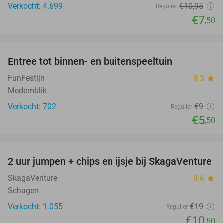
Verkocht: 4.699
€10
,95
Regulier
€7
,50
favorite_border
Entree tot binnen- en buitenspeeltuin
39%
FunFestijn
9.3
star
Medemblik
Verkocht: 702
€9
Regulier
€5
,50
favorite_border
2 uur jumpen + chips en ijsje bij SkagaVenture
45%
SkagaVenture
9.6
star
Schagen
Verkocht: 1.055
€19
Regulier
€10
,50