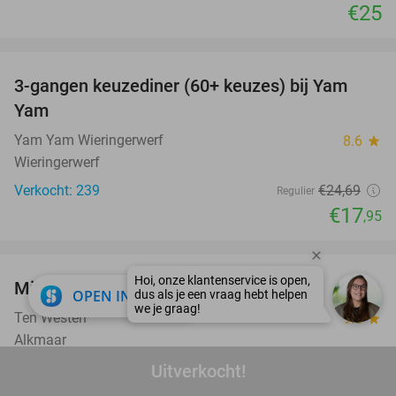
€25
favorite_border
3-gangen keuzediner (60+ keuzes) bij Yam
27%
Yam
Yam Yam Wieringerwerf
8.6
star
Wieringerwerf
Verkocht: 239
€24
,69
Regulier
€17
,95
favorite_border
Mimosa-lunch bij Ten Westen
34%
close
OPEN IN APP
Ten Westen
9.8
star
Alkmaar
Verkocht: 31
€38
Uitverkocht!
Regulier
€24
,95