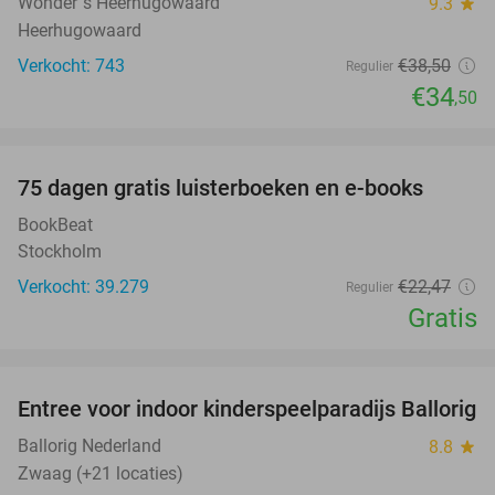
Wonder´s Heerhugowaard
9.3
star
Heerhugowaard
Verkocht: 743
€38
,50
Regulier
€34
,50
favorite_border
100%
75 dagen gratis luisterboeken en e-books
BookBeat
Stockholm
Verkocht: 39.279
€22
,47
Regulier
Gratis
favorite_border
Entree voor indoor kinderspeelparadijs Ballorig
32%
Ballorig Nederland
8.8
star
Zwaag (+21 locaties)