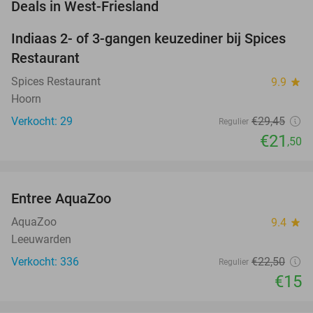
favorite_border
Deals in West-Friesland
Indiaas 2- of 3-gangen keuzediner bij Spices
27%
Restaurant
Spices Restaurant
9.9
star
Hoorn
Verkocht: 29
€29
,45
Regulier
€21
,50
favorite_border
Entree AquaZoo
33%
NEW
TODAY
AquaZoo
9.4
star
Leeuwarden
Verkocht: 336
€22
,50
Regulier
€15