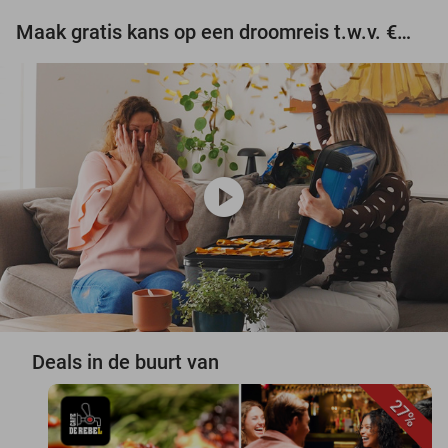
Maak gratis kans op een droomreis t.w.v. €3.000!
play_circle
Deals in de buurt van
27%