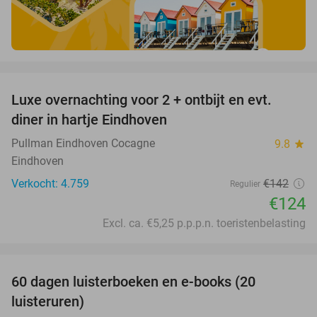
favorite_border
Luxe overnachting voor 2 + ontbijt en evt.
13%
diner in hartje Eindhoven
Pullman Eindhoven Cocagne
9.8
star
Eindhoven
Verkocht: 4.759
€142
Regulier
€124
Excl. ca. €5,25 p.p.p.n. toeristenbelasting
favorite_border
100%
60 dagen luisterboeken en e-books (20
luisteruren)