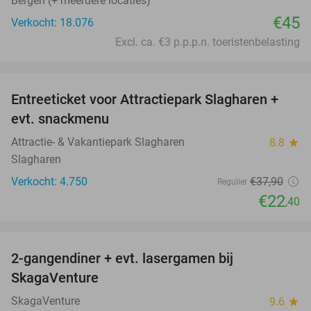
Bergen (+ meerdere locaties)
€45
Verkocht: 18.076
Excl. ca. €3 p.p.p.n. toeristenbelasting
favorite_border
Entreeticket voor Attractiepark Slagharen +
41%
evt. snackmenu
Attractie- & Vakantiepark Slagharen
8.8
star
Slagharen
Verkocht: 4.750
€37
,90
Regulier
€22
,40
favorite_border
2-gangendiner + evt. lasergamen bij
35%
SkagaVenture
SkagaVenture
9.6
star