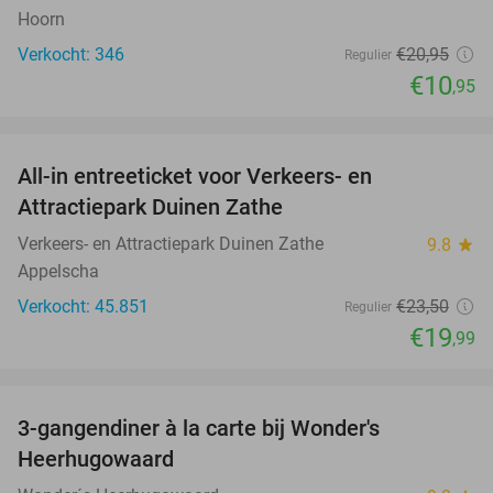
Hoorn
Verkocht: 346
€20
,95
Regulier
€10
,95
favorite_border
All-in entreeticket voor Verkeers- en
15%
Attractiepark Duinen Zathe
Verkeers- en Attractiepark Duinen Zathe
9.8
star
Appelscha
Verkocht: 45.851
€23
,50
Regulier
€19
,99
favorite_border
3-gangendiner à la carte bij Wonder's
10%
Heerhugowaard