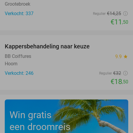
Grootebroek
Verkocht: 337
€14
,25
Regulier
€11
,50
favorite_border
Kappersbehandeling naar keuze
42%
BB Coiffures
9.9
star
Hoorn
Verkocht: 246
€32
Regulier
€18
,50
Win gratis
een droomreis