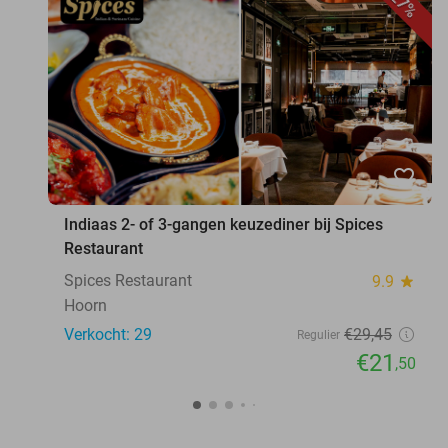
27%
favorite_border
Indiaas 2- of 3-gangen keuzediner bij Spices
Restaurant
Spices Restaurant
9.9
star
Hoorn
Verkocht: 29
€29
,45
Regulier
€21
,50