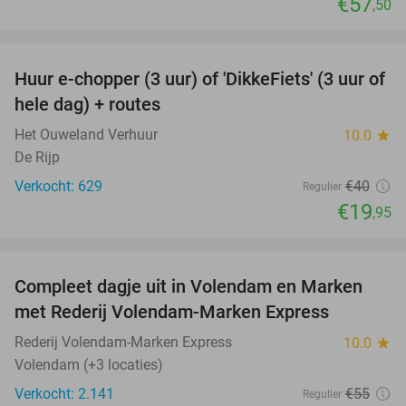
€57
,50
favorite_border
Huur e-chopper (3 uur) of 'DikkeFiets' (3 uur of
50%
hele dag) + routes
Het Ouweland Verhuur
10.0
star
De Rijp
Verkocht: 629
€40
Regulier
€19
,95
favorite_border
Compleet dagje uit in Volendam en Marken
55%
met Rederij Volendam-Marken Express
Rederij Volendam-Marken Express
10.0
star
Volendam (+3 locaties)
Verkocht: 2.141
€55
Regulier