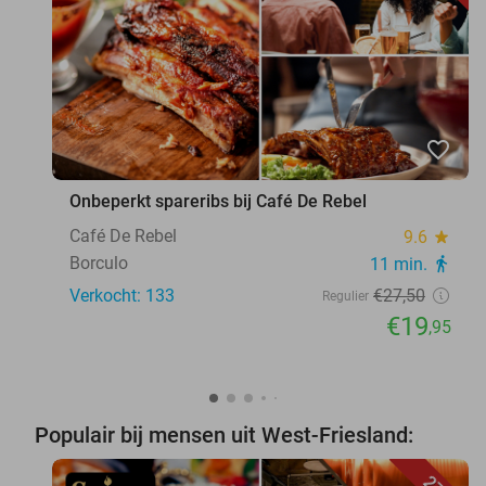
favorite_border
Onbeperkt spareribs bij Café De Rebel
Café De Rebel
9.6
star
Borculo
11 min.
directions_walk
Verkocht: 133
€27
,50
Regulier
€19
,95
Populair bij mensen uit West-Friesland: