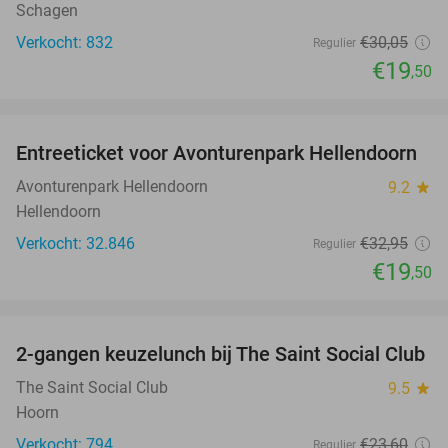
Schagen
Verkocht: 832
€30
,05
Regulier
€19
,50
favorite_border
Entreeticket voor Avonturenpark Hellendoorn
41%
Avonturenpark Hellendoorn
9.2
star
Hellendoorn
Verkocht: 32.846
€32
,95
Regulier
€19
,50
favorite_border
2-gangen keuzelunch bij The Saint Social Club
49%
The Saint Social Club
9.5
star
Hoorn
Verkocht: 794
€23
,60
Regulier