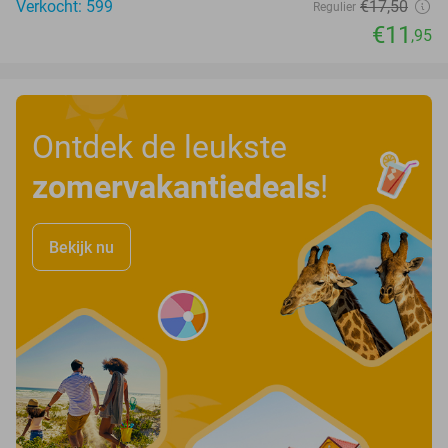
Verkocht: 599
€17
,50
Regulier
€11
,95
Ontdek de leukste
zomervakantiedeals
!
Bekijk nu