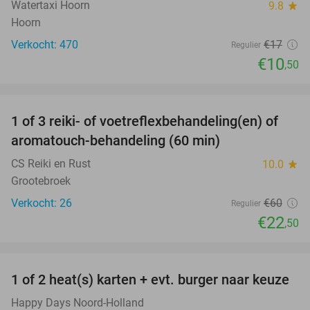
Watertaxi Hoorn
9.8
star
Hoorn
Verkocht: 470
€17
Regulier
€10
,50
favorite_border
1 of 3 reiki- of voetreflexbehandeling(en) of
63%
aromatouch-behandeling (60 min)
CS Reiki en Rust
10.0
star
Grootebroek
Verkocht: 26
€60
Regulier
€22
,50
favorite_border
1 of 2 heat(s) karten + evt. burger naar keuze
19%
Happy Days Noord-Holland