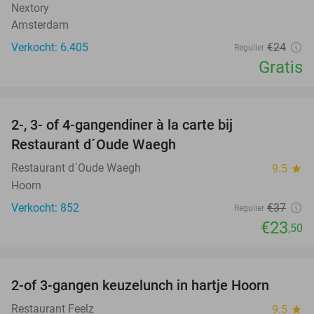
Nextory
Amsterdam
Verkocht: 6.405
€24
Regulier
Gratis
favorite_border
2-, 3- of 4-gangendiner à la carte bij
36%
Restaurant d´Oude Waegh
Restaurant d´Oude Waegh
9.5
star
Hoorn
Verkocht: 852
€37
Regulier
€23
,50
favorite_border
2-of 3-gangen keuzelunch in hartje Hoorn
48%
Restaurant Feelz
9.5
star