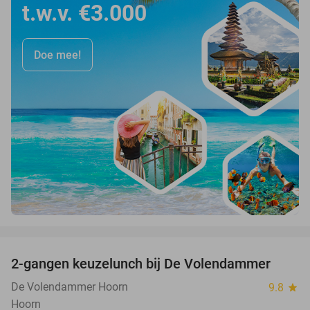
t.w.v. €3.000
Doe mee!
favorite_border
2-gangen keuzelunch bij De Volendammer
42%
De Volendammer Hoorn
9.8
star
Hoorn