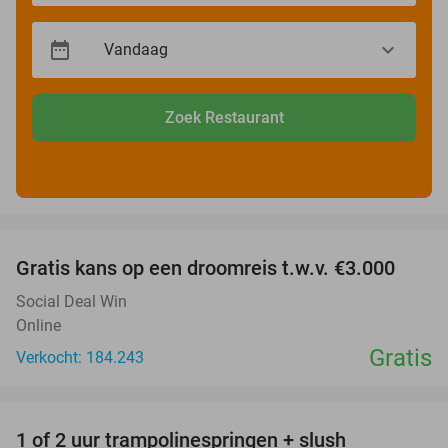
Zoek Restaurant
favorite_border
Gratis kans op een droomreis t.w.v. €3.000
Social Deal Win
Online
Gratis
Verkocht: 184.243
favorite_border
1 of 2 uur trampolinespringen + slush
43%