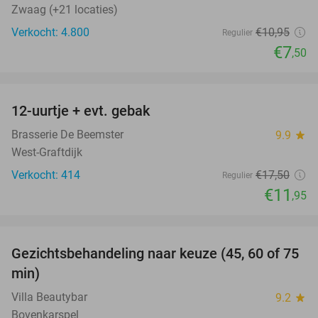
Zwaag (+21 locaties)
Verkocht: 4.800
€10
,95
Regulier
€7
,50
favorite_border
12-uurtje + evt. gebak
32%
Brasserie De Beemster
9.9
star
West-Graftdijk
Verkocht: 414
€17
,50
Regulier
€11
,95
favorite_border
Gezichtsbehandeling naar keuze (45, 60 of 75
56%
min)
Villa Beautybar
9.2
star
Bovenkarspel