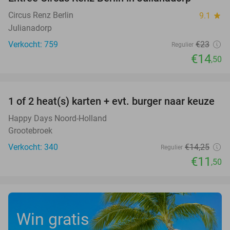
37%
Circus Renz Berlin
9.1
star
Julianadorp
Verkocht: 759
€23
Regulier
€14
,50
favorite_border
1 of 2 heat(s) karten + evt. burger naar keuze
19%
Happy Days Noord-Holland
Grootebroek
Verkocht: 340
€14
,25
Regulier
€11
,50
Win gratis