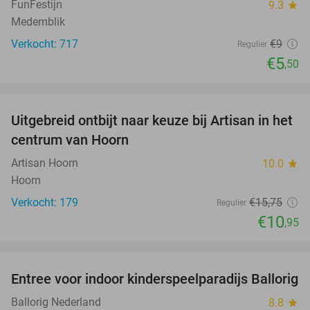
FunFestijn
9.3
star
Medemblik
Verkocht: 717
€9
Regulier
€5
,50
favorite_border
Uitgebreid ontbijt naar keuze bij Artisan in het
30%
centrum van Hoorn
Artisan Hoorn
10.0
star
Hoorn
Verkocht: 179
€15
,75
Regulier
€10
,95
favorite_border
Entree voor indoor kinderspeelparadijs Ballorig
32%
Ballorig Nederland
8.8
star