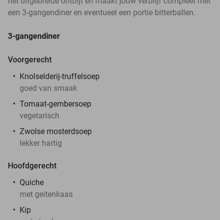
het uitgebreide ontbijt en maakt jouw verblijf compleet met
een 3-gangendiner en eventueel een portie bitterballen.
3-gangendiner
Voorgerecht
Knolselderij-truffelsoep
goed van smaak
Tomaat-gembersoep
vegetarisch
Zwolse mosterdsoep
lekker hartig
Hoofdgerecht
Quiche
met geitenkaas
Kip