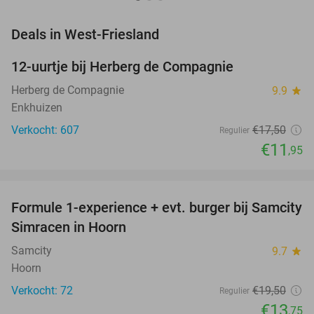
favorite_border
Deals in West-Friesland
12-uurtje bij Herberg de Compagnie
32%
Herberg de Compagnie
9.9
star
Enkhuizen
Verkocht: 607
€17
,50
Regulier
€11
,95
favorite_border
Formule 1-experience + evt. burger bij Samcity
29%
Simracen in Hoorn
Samcity
9.7
star
Hoorn
Verkocht: 72
€19
,50
Regulier
€13
,75