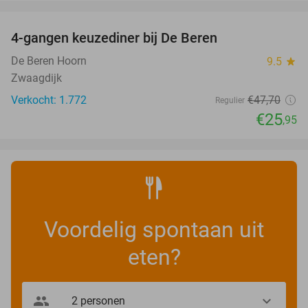
favorite_border
4-gangen keuzediner bij De Beren
46%
De Beren Hoorn
9.5
star
Zwaagdijk
Verkocht: 1.772
€47
,70
Regulier
€25
,95
Voordelig spontaan uit
eten?