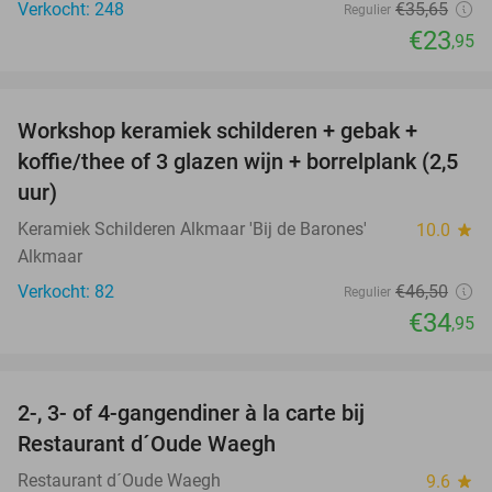
Verkocht: 248
€35
,65
Regulier
€23
,95
favorite_border
Workshop keramiek schilderen + gebak +
25%
koffie/thee of 3 glazen wijn + borrelplank (2,5
uur)
Keramiek Schilderen Alkmaar 'Bij de Barones'
10.0
star
Alkmaar
Verkocht: 82
€46
,50
Regulier
€34
,95
favorite_border
2-, 3- of 4-gangendiner à la carte bij
36%
Restaurant d´Oude Waegh
Restaurant d´Oude Waegh
9.6
star