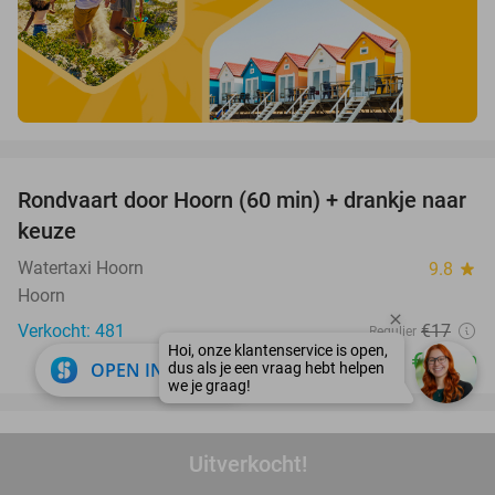
favorite_border
Rondvaart door Hoorn (60 min) + drankje naar
38%
keuze
Watertaxi Hoorn
9.8
star
Hoorn
Verkocht: 481
€17
Regulier
€10
,50
close
OPEN IN APP
favorite_border
Entreeticket voor Attractiepark Slagharen +
41%
Uitverkocht!
evt. snackmenu