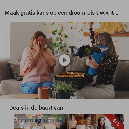
Maak gratis kans op een droomreis t.w.v. €3.000!
play_circle
Deals in de buurt van
41%