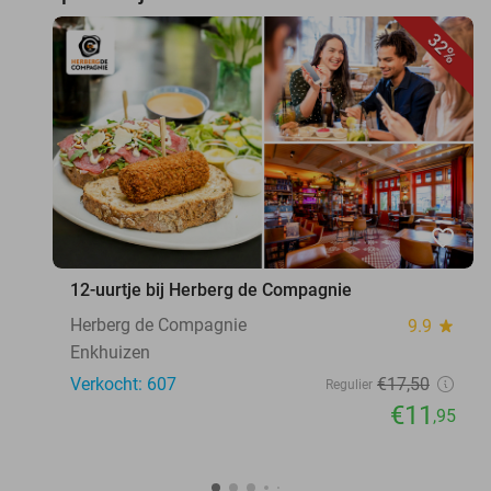
32%
favorite_border
12-uurtje bij Herberg de Compagnie
Herberg de Compagnie
9.9
star
Enkhuizen
Verkocht: 607
€17
,50
Regulier
€11
,95