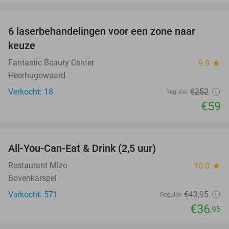
favorite_border
6 laserbehandelingen voor een zone naar
77%
keuze
Fantastic Beauty Center
9.8
star
Heerhugowaard
Verkocht: 18
€252
Regulier
€59
favorite_border
All-You-Can-Eat & Drink (2,5 uur)
16%
Restaurant Mizo
10.0
star
Bovenkarspel
Verkocht: 571
€43
,95
Regulier
€36
,95
favorite_border