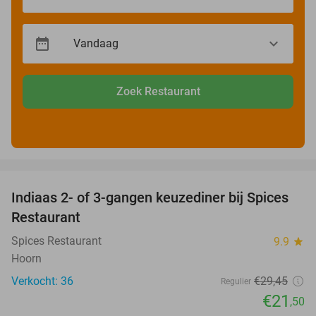
Zoek Restaurant
favorite_border
Indiaas 2- of 3-gangen keuzediner bij Spices
27%
Restaurant
Spices Restaurant
9.9
star
Hoorn
Verkocht: 36
€29
,45
Regulier
€21
,50