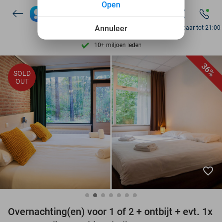
Open
Ontdek 15.000+ deals
7 dagen per week beschikbaar
Annuleer
Bereikbaar tot 21:00
10+ miljoen leden
9,4
op basis van
206.210 reviews
36%
SOLD
Ontdek 15.000+ deals
OUT
7 dagen per week beschikbaar
10+ miljoen leden
favorite_border
Overnachting(en) voor 1 of 2 + ontbijt + evt. 1x