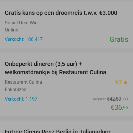
Gratis kans op een droomreis t.w.v. €3.000
Social Deal Win
Online
Gratis
Verkocht: 186.417
favorite_border
Onbeperkt dineren (3,5 uur) +
13%
welkomstdrankje bij Restaurant Culina
Restaurant Culina
9.7
star
Enkhuizen
Verkocht: 1.197
€42
,50
Regulier
€36
,95
favorite_border
Entree Circus Renz Berlin in Julianadorp