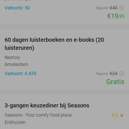
Verkocht: 90
€45
Regulier
€19
,95
favorite_border
100%
60 dagen luisterboeken en e-books (20
luisteruren)
Nextory
Amsterdam
Verkocht: 6.439
€24
Regulier
Gratis
favorite_border
3-gangen keuzediner bij Seasons
33%
Seasons - Your comfy food place
9.5
star
Enkhuizen