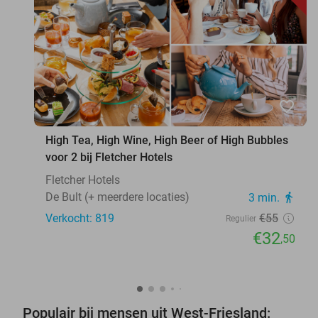
favorite_border
High Tea, High Wine, High Beer of High Bubbles
voor 2 bij Fletcher Hotels
Fletcher Hotels
De Bult (+ meerdere locaties)
3 min.
directions_walk
Verkocht: 819
€55
Regulier
€32
,50
Populair bij mensen uit West-Friesland: