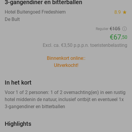
3-gangendiner en bitterballen
Hotel Buitengoed Fredeshiem
8.9
star
De Bult
€105
Regulier
€67
,50
Excl. ca. €3,50 p.p.p.n. toeristenbelasting
Binnenkort online::
Uitverkocht!
In het kort
Voor 1 of 2 personen: 1 of 2 overnachting(en) in een rustig
hotel middenin de natuur, inclusief ontbijt en eventueel 1x
3-gangendiner en bitterballen
Highlights