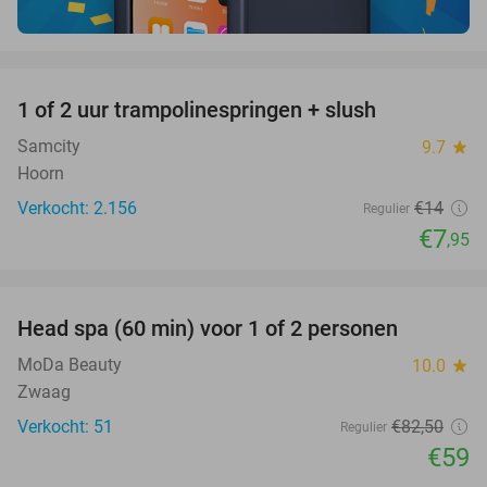
favorite_border
1 of 2 uur trampolinespringen + slush
43%
Samcity
9.7
star
Hoorn
Verkocht: 2.156
€14
Regulier
€7
,95
favorite_border
Head spa (60 min) voor 1 of 2 personen
28%
MoDa Beauty
10.0
star
Zwaag
Verkocht: 51
€82
,50
Regulier
€59