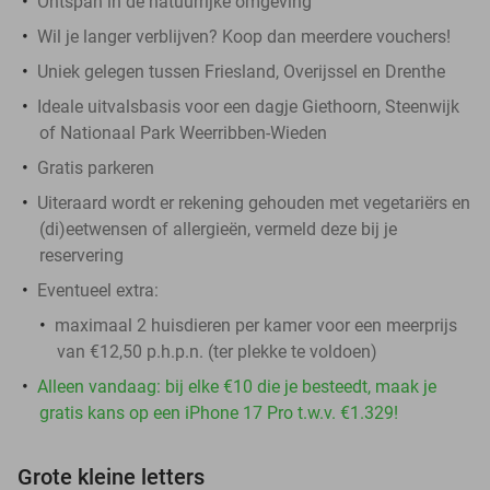
Ontspan in de natuurrijke omgeving
Wil je langer verblijven? Koop dan meerdere vouchers!
Uniek gelegen tussen Friesland, Overijssel en Drenthe
Ideale uitvalsbasis voor een dagje Giethoorn, Steenwijk
of Nationaal Park Weerribben-Wieden
Gratis parkeren
Uiteraard wordt er rekening gehouden met vegetariërs en
(di)eetwensen of allergieën, vermeld deze bij je
reservering
Eventueel extra:
maximaal 2 huisdieren per kamer voor een meerprijs
van €12,50 p.h.p.n. (ter plekke te voldoen)
Alleen vandaag: bij elke €10 die je besteedt, maak je
gratis kans op een iPhone 17 Pro t.w.v. €1.329!
Grote kleine letters