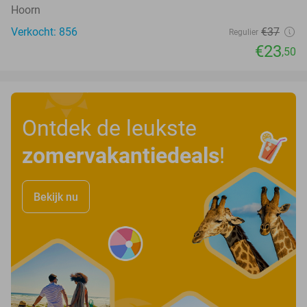
Hoorn
Verkocht: 856
€37
Regulier
€23
,50
Ontdek de leukste
zomervakantiedeals
!
Bekijk nu