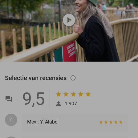
play_circle
Selectie van recensies
info_outlined
9,5
1.907
Y.
Mevr. Y. Alabd