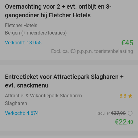
Overnachting voor 2 + evt. ontbijt en 3-
gangendiner bij Fletcher Hotels
Fletcher Hotels
Bergen (+ meerdere locaties)
€45
Verkocht: 18.055
Excl. ca. €3 p.p.p.n. toeristenbelasting
favorite_border
Entreeticket voor Attractiepark Slagharen +
41%
evt. snackmenu
Attractie- & Vakantiepark Slagharen
8.8
star
Slagharen
Verkocht: 4.674
€37
,90
Regulier
€22
,40
favorite_border