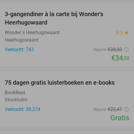
3-gangendiner à la carte bij Wonder's
10%
Heerhugowaard
Wonder´s Heerhugowaard
9.3
star
Heerhugowaard
Verkocht: 743
€38
,50
Regulier
€34
,50
favorite_border
100%
75 dagen gratis luisterboeken en e-books
BookBeat
Stockholm
Verkocht: 39.274
€22
,47
Regulier
Gratis
favorite_border