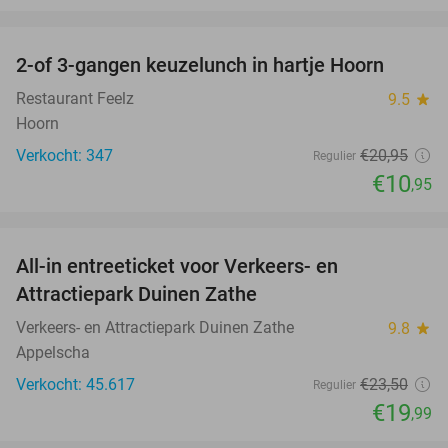
favorite_border
2-of 3-gangen keuzelunch in hartje Hoorn
48%
Restaurant Feelz
9.5
star
Hoorn
Verkocht: 347
€20
,95
Regulier
€10
,95
favorite_border
All-in entreeticket voor Verkeers- en
15%
Attractiepark Duinen Zathe
Verkeers- en Attractiepark Duinen Zathe
9.8
star
Appelscha
Verkocht: 45.617
€23
,50
Regulier
€19
,99
favorite_border