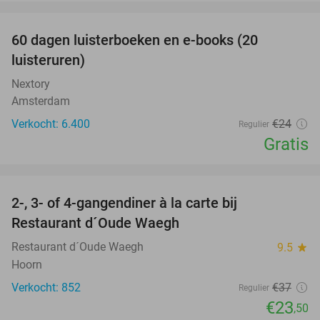
favorite_border
100%
60 dagen luisterboeken en e-books (20
luisteruren)
Nextory
Amsterdam
Verkocht: 6.400
€24
Regulier
Gratis
favorite_border
2-, 3- of 4-gangendiner à la carte bij
36%
Restaurant d´Oude Waegh
Restaurant d´Oude Waegh
9.5
star
Hoorn
Verkocht: 852
€37
Regulier
€23
,50