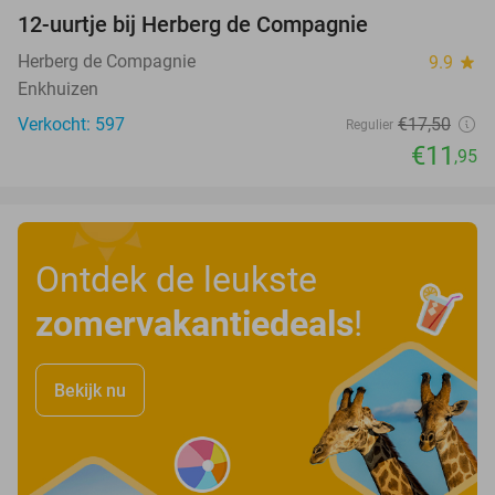
12-uurtje bij Herberg de Compagnie
32%
Herberg de Compagnie
9.9
star
Enkhuizen
Verkocht: 597
€17
,50
Regulier
€11
,95
Ontdek de leukste
zomervakantiedeals
!
Bekijk nu