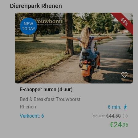
Dierenpark Rhenen
44%
NEW
TODAY
favorite_border
E-chopper huren (4 uur)
Bed & Breakfast Trouwborst
Rhenen
6 min.
directions_walk
Verkocht: 6
€44
,50
Regulier
€24
,95