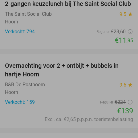
2-gangen keuzelunch bij The Saint Social Club
49%
The Saint Social Club
9.5
star
Hoorn
Verkocht: 794
€23
,60
Regulier
€11
,95
favorite_border
Overnachting voor 2 + ontbijt + bubbels in
38%
hartje Hoorn
B&B De Posthoorn
9.6
star
Hoorn
Verkocht: 159
€224
Regulier
€139
Excl. ca. €2,65 p.p.p.n. toeristenbelasting
favorite_border