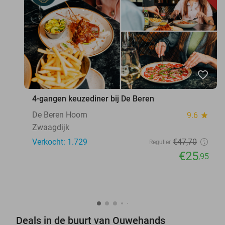
favorite_border
4-gangen keuzediner bij De Beren
De Beren Hoorn
9.6
star
Zwaagdijk
Verkocht: 1.729
€47
,70
Regulier
€25
,95
Deals in de buurt van Ouwehands