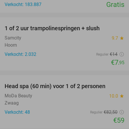
Gratis
Verkocht: 183.887
favorite_border
1 of 2 uur trampolinespringen + slush
43%
Samcity
9.7
star
Hoorn
Verkocht: 2.032
€14
Regulier
€7
,95
favorite_border
Head spa (60 min) voor 1 of 2 personen
28%
MoDa Beauty
10.0
star
Zwaag
Verkocht: 48
€82
,50
Regulier
€59