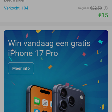
Leeuwarden
Verkocht: 104
€22
,50
Regulier
€15
Win vandaag een gratis
iPhone 17 Pro
Meer info