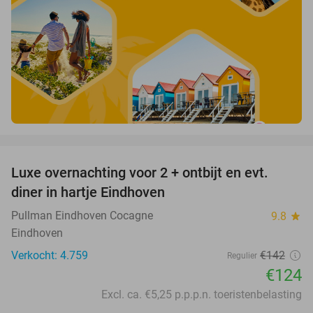
favorite_border
Luxe overnachting voor 2 + ontbijt en evt.
13%
diner in hartje Eindhoven
Pullman Eindhoven Cocagne
9.8
star
Eindhoven
Verkocht: 4.759
€142
Regulier
€124
Excl. ca. €5,25 p.p.p.n. toeristenbelasting