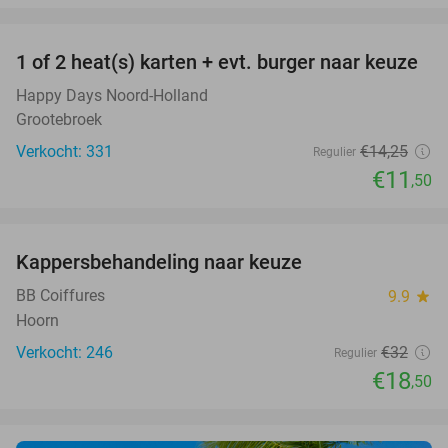
favorite_border
1 of 2 heat(s) karten + evt. burger naar keuze
19%
Happy Days Noord-Holland
Grootebroek
Verkocht: 331
€14
,25
Regulier
€11
,50
favorite_border
Kappersbehandeling naar keuze
42%
BB Coiffures
9.9
star
Hoorn
Verkocht: 246
€32
Regulier
€18
,50