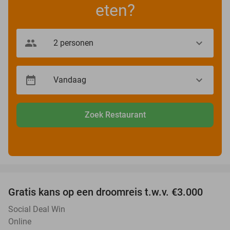
eten?
Zoek Restaurant
favorite_border
Gratis kans op een droomreis t.w.v. €3.000
Social Deal Win
Online