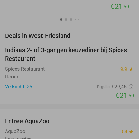
€21
,50
favorite_border
Deals in West-Friesland
Indiaas 2- of 3-gangen keuzediner bij Spices
27%
Restaurant
Spices Restaurant
9.9
star
Hoorn
Verkocht: 25
€29
,45
Regulier
€21
,50
favorite_border
Entree AquaZoo
33%
NEW
TODAY
AquaZoo
9.4
star