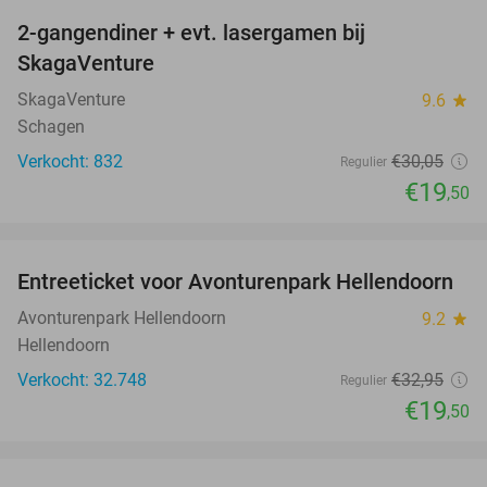
2-gangendiner + evt. lasergamen bij
35%
SkagaVenture
SkagaVenture
9.6
star
Schagen
Verkocht: 832
€30
,05
Regulier
€19
,50
favorite_border
Entreeticket voor Avonturenpark Hellendoorn
41%
Avonturenpark Hellendoorn
9.2
star
Hellendoorn
Verkocht: 32.748
€32
,95
Regulier
€19
,50
favorite_border