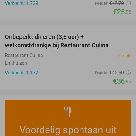
Verkocht: 1.729
€47
,70
Regulier
€25
,95
favorite_border
Onbeperkt dineren (3,5 uur) +
13%
welkomstdrankje bij Restaurant Culina
Restaurant Culina
9.7
star
Enkhuizen
Verkocht: 1.177
€42
,50
Regulier
€36
,95
Voordelig spontaan uit