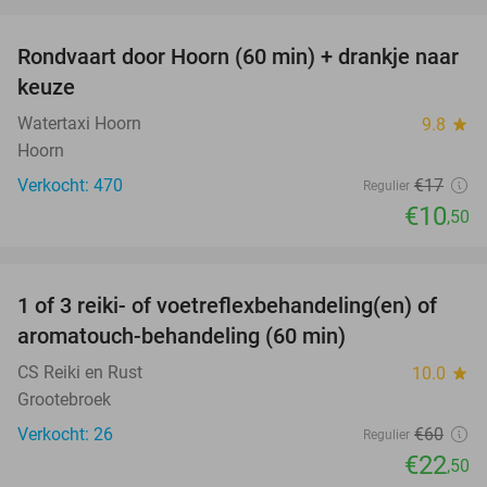
favorite_border
Rondvaart door Hoorn (60 min) + drankje naar
38%
keuze
Watertaxi Hoorn
9.8
star
Hoorn
Verkocht: 470
€17
Regulier
€10
,50
favorite_border
1 of 3 reiki- of voetreflexbehandeling(en) of
63%
aromatouch-behandeling (60 min)
CS Reiki en Rust
10.0
star
Grootebroek
Verkocht: 26
€60
Regulier
€22
,50