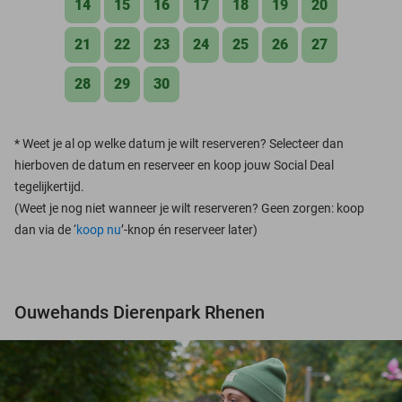
14
15
16
17
18
19
20
21
22
23
24
25
26
27
28
29
30
*
Weet je al op welke datum je wilt reserveren? Selecteer dan
hierboven de datum en reserveer en koop jouw Social Deal
tegelijkertijd.
(Weet je nog niet wanneer je wilt reserveren? Geen zorgen: koop
dan via de ‘
koop nu
’-knop én reserveer later)
Ouwehands Dierenpark Rhenen