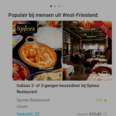
Populair bij mensen uit West-Friesland:
27%
favorite_border
Indiaas 2- of 3-gangen keuzediner bij Spices
Restaurant
Spices Restaurant
9.9
star
Hoorn
Verkocht: 25
€29
,45
Regulier