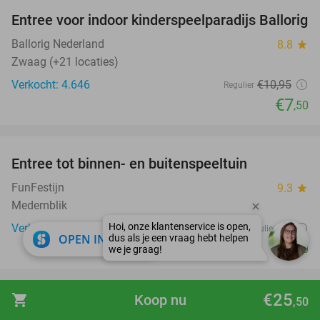
Entree voor indoor kinderspeelparadijs Ballorig
32%
Ballorig Nederland
8.8
star
Zwaag (+21 locaties)
Verkocht: 4.646
€10
,95
Regulier
€7
,50
favorite_border
Entree tot binnen- en buitenspeeltuin
39%
FunFestijn
9.3
star
Medemblik
Verkocht: 681
€9
Regulier
close
OPEN IN APP
€5
,50
€25
shopping_cart
Koop nu
,50