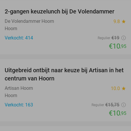
2-gangen keuzelunch bij De Volendammer
42%
De Volendammer Hoorn
9.8
star
Hoorn
Verkocht: 414
€19
Regulier
€10
,95
favorite_border
Uitgebreid ontbijt naar keuze bij Artisan in het
30%
centrum van Hoorn
Artisan Hoorn
10.0
star
Hoorn
Verkocht: 163
€15
,75
Regulier
€10
,95
favorite_border