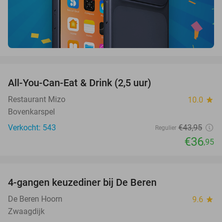
favorite_border
All-You-Can-Eat & Drink (2,5 uur)
16%
Restaurant Mizo
10.0
star
Bovenkarspel
Verkocht: 543
€43
,95
Regulier
€36
,95
favorite_border
4-gangen keuzediner bij De Beren
46%
De Beren Hoorn
9.6
star
Zwaagdijk