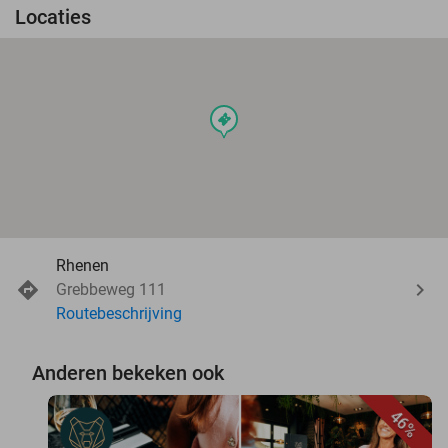
Locaties
events
Rhenen
Grebbeweg 111
Routebeschrijving
Anderen bekeken ook
46%