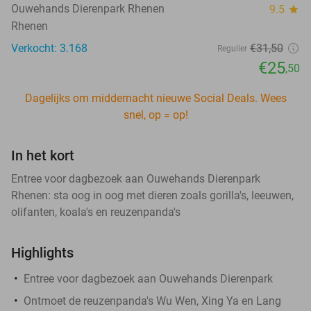
Ouwehands Dierenpark Rhenen
9.5
star
Rhenen
Verkocht: 3.168
€31
,50
Regulier
€25
,50
Dagelijks om middernacht nieuwe Social Deals. Wees
snel, op = op!
In het kort
Entree voor dagbezoek aan Ouwehands Dierenpark
Rhenen: sta oog in oog met dieren zoals gorilla's, leeuwen,
olifanten, koala's en reuzenpanda's
Highlights
Entree voor dagbezoek aan Ouwehands Dierenpark
Ontmoet de reuzenpanda's Wu Wen, Xing Ya en Lang