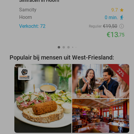
Simracen in Hoorn
Samcity
9.7
star
Hoorn
0 min.
directions_walk
Verkocht: 72
€19
,50
Regulier
€13
,75
Populair bij mensen uit West-Friesland:
32%
favorite_border