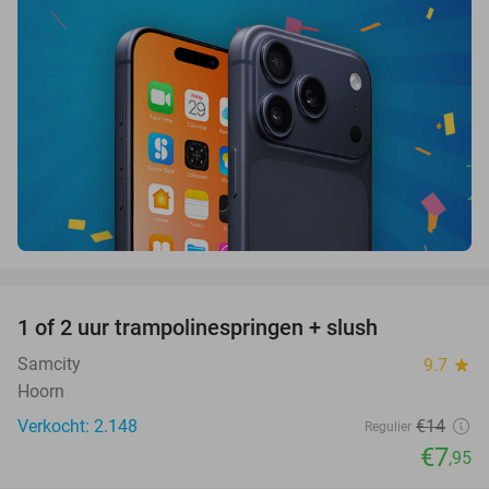
favorite_border
1 of 2 uur trampolinespringen + slush
43%
Samcity
9.7
star
Hoorn
Verkocht: 2.148
€14
Regulier
€7
,95