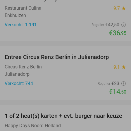
Restaurant Culina
9.7
star
Enkhuizen
Verkocht: 1.191
€42
,50
Regulier
€36
,95
favorite_border
Entree Circus Renz Berlin in Julianadorp
37%
Circus Renz Berlin
9.1
star
Julianadorp
Verkocht: 744
€23
Regulier
€14
,50
favorite_border
1 of 2 heat(s) karten + evt. burger naar keuze
19%
Happy Days Noord-Holland