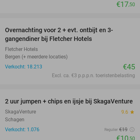
€17
,50
favorite_border
Overnachting voor 2 + evt. ontbijt en 3-
gangendiner bij Fletcher Hotels
Fletcher Hotels
Bergen (+ meerdere locaties)
€45
Verkocht: 18.213
Excl. ca. €3 p.p.p.n. toeristenbelasting
favorite_border
2 uur jumpen + chips en ijsje bij SkagaVenture
45%
SkagaVenture
9.6
star
Schagen
Verkocht: 1.076
€19
Regulier
€10
,50