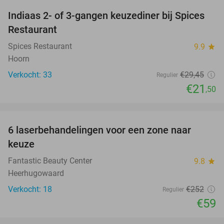
Indiaas 2- of 3-gangen keuzediner bij Spices
27%
Restaurant
Spices Restaurant
9.9
star
Hoorn
Verkocht: 33
€29
,45
Regulier
€21
,50
favorite_border
6 laserbehandelingen voor een zone naar
77%
keuze
Fantastic Beauty Center
9.8
star
Heerhugowaard
Verkocht: 18
€252
Regulier
€59
favorite_border