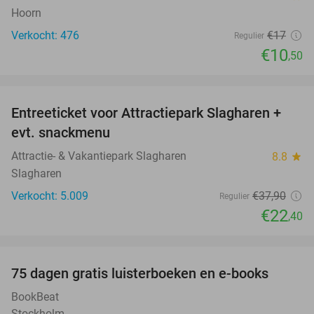
Hoorn
Verkocht: 476
€17
Regulier
€10
,50
favorite_border
Entreeticket voor Attractiepark Slagharen +
41%
evt. snackmenu
Attractie- & Vakantiepark Slagharen
8.8
star
Slagharen
Verkocht: 5.009
€37
,90
Regulier
€22
,40
favorite_border
100%
75 dagen gratis luisterboeken en e-books
BookBeat
Stockholm