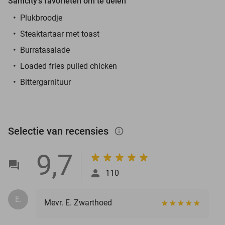
Samcity's favorieten om te delen
Plukbroodje
Steaktartaar met toast
Burratasalade
Loaded fries pulled chicken
Bittergarnituur
Selectie van recensies
info_outlined
9,7
110
E.
Mevr. E. Zwarthoed