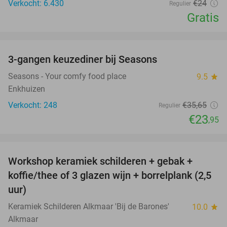
Verkocht: 6.430
€24
Regulier
Gratis
favorite_border
3-gangen keuzediner bij Seasons
33%
Seasons - Your comfy food place
9.5
star
Enkhuizen
Verkocht: 248
€35
,65
Regulier
€23
,95
favorite_border
Workshop keramiek schilderen + gebak +
25%
koffie/thee of 3 glazen wijn + borrelplank (2,5
uur)
Keramiek Schilderen Alkmaar 'Bij de Barones'
10.0
star
Alkmaar