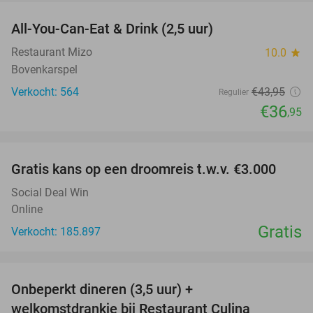
All-You-Can-Eat & Drink (2,5 uur)
16%
Restaurant Mizo
10.0
star
Bovenkarspel
Verkocht: 564
€43
,95
Regulier
€36
,95
favorite_border
Gratis kans op een droomreis t.w.v. €3.000
Social Deal Win
Online
Gratis
Verkocht: 185.897
favorite_border
Onbeperkt dineren (3,5 uur) +
13%
welkomstdrankje bij Restaurant Culina