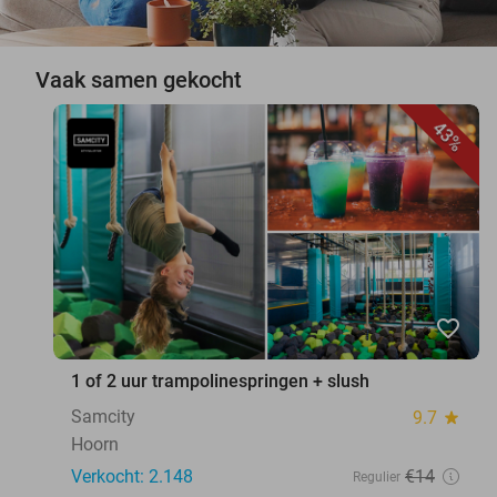
Vaak samen gekocht
43%
favorite_border
1 of 2 uur trampolinespringen + slush
Samcity
9.7
star
Hoorn
Verkocht: 2.148
€14
Regulier