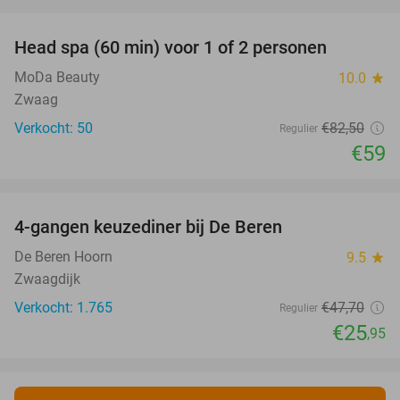
favorite_border
Head spa (60 min) voor 1 of 2 personen
28%
MoDa Beauty
10.0
star
Zwaag
Verkocht: 50
€82
,50
Regulier
€59
favorite_border
4-gangen keuzediner bij De Beren
46%
De Beren Hoorn
9.5
star
Zwaagdijk
Verkocht: 1.765
€47
,70
Regulier
€25
,95