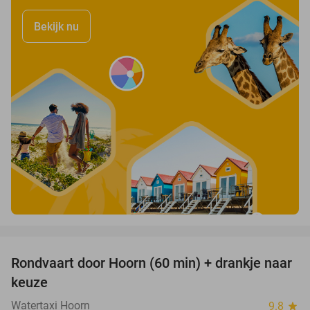
Bekijk nu
favorite_border
Rondvaart door Hoorn (60 min) + drankje naar
38%
keuze
Watertaxi Hoorn
9.8
star