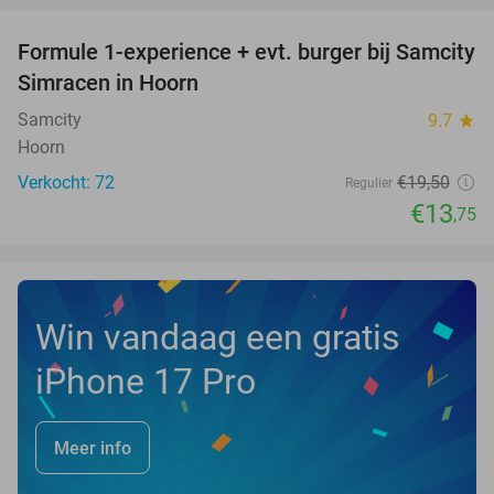
Formule 1-experience + evt. burger bij Samcity
29%
Simracen in Hoorn
Samcity
9.7
star
Hoorn
Verkocht: 72
€19
,50
Regulier
€13
,75
Win vandaag een gratis
iPhone 17 Pro
Meer info