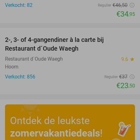
Verkocht: 82
€46
,50
Regulier
€34
,95
favorite_border
2-, 3- of 4-gangendiner à la carte bij
36%
Restaurant d´Oude Waegh
Restaurant d´Oude Waegh
9.6
star
Hoorn
Verkocht: 856
€37
Regulier
€23
,50
Ontdek de leukste
zomervakantiedeals
!