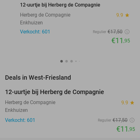
12-uurtje bij Herberg de Compagnie
Herberg de Compagnie
9.9
star
Enkhuizen
Verkocht: 601
€17
,50
Regulier
€11
,95
favorite_border
Deals in West-Friesland
12-uurtje bij Herberg de Compagnie
32%
Herberg de Compagnie
9.9
star
Enkhuizen
Verkocht: 601
€17
,50
Regulier
€11
,95
favorite_border