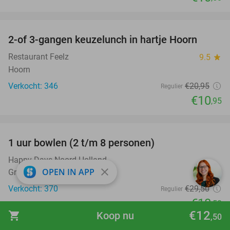
favorite_border
2-of 3-gangen keuzelunch in hartje Hoorn
48%
Restaurant Feelz
9.5
star
Hoorn
Verkocht: 346
€20
,95
Regulier
€10
,95
favorite_border
1 uur bowlen (2 t/m 8 personen)
37%
Happy Days Noord-Holland
close
OPEN IN APP
Grootebroek
Verkocht: 370
€29
,50
Regulier
€18
,50
€12
shopping_cart
Koop nu
,50
favorite_border