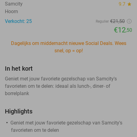
Samcity
9.7
star
Hoorn
Verkocht: 25
€21
,50
Regulier
€12
,50
Dagelijks om middernacht nieuwe Social Deals. Wees
snel, op = op!
In het kort
Geniet met jouw favoriete gezelschap van Samcity's
favorieten om te delen: ideaal als lunch-, diner- of
borrelplank
Highlights
Geniet met jouw favoriete gezelschap van Samcity's
favorieten om te delen