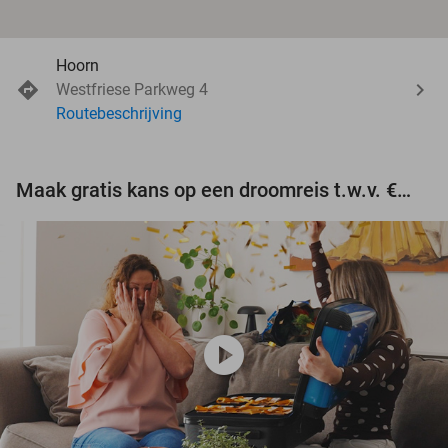
Hoorn
Westfriese Parkweg 4
Routebeschrijving
Maak gratis kans op een droomreis t.w.v. €3.000!
play_circle