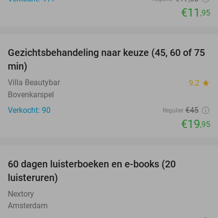
€11
,95
favorite_border
Gezichtsbehandeling naar keuze (45, 60 of 75
56%
min)
Villa Beautybar
9.2
star
Bovenkarspel
Verkocht: 90
€45
Regulier
€19
,95
favorite_border
100%
60 dagen luisterboeken en e-books (20
luisteruren)
Nextory
Amsterdam