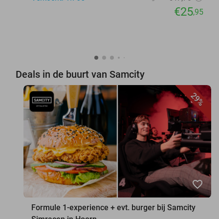
€25
,95
Deals in de buurt van Samcity
29%
favorite_border
Formule 1-experience + evt. burger bij Samcity