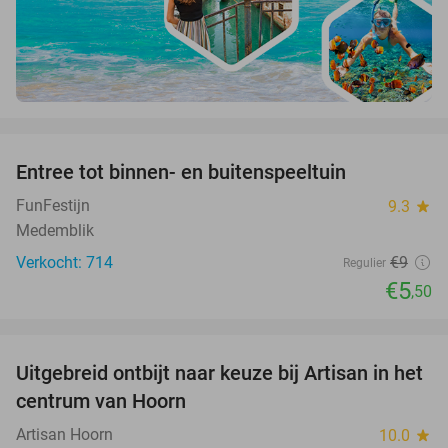
favorite_border
Entree tot binnen- en buitenspeeltuin
39%
FunFestijn
9.3
star
Medemblik
Verkocht: 714
€9
Regulier
€5
,50
favorite_border
Uitgebreid ontbijt naar keuze bij Artisan in het
30%
centrum van Hoorn
Artisan Hoorn
10.0
star