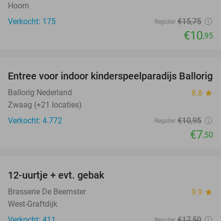
Hoorn
Verkocht: 175
€15
,75
Regulier
€10
,95
favorite_border
Entree voor indoor kinderspeelparadijs Ballorig
32%
Ballorig Nederland
8.8
star
Zwaag (+21 locaties)
Verkocht: 4.772
€10
,95
Regulier
€7
,50
favorite_border
12-uurtje + evt. gebak
32%
Brasserie De Beemster
9.9
star
West-Graftdijk
Verkocht: 411
€17
,50
Regulier