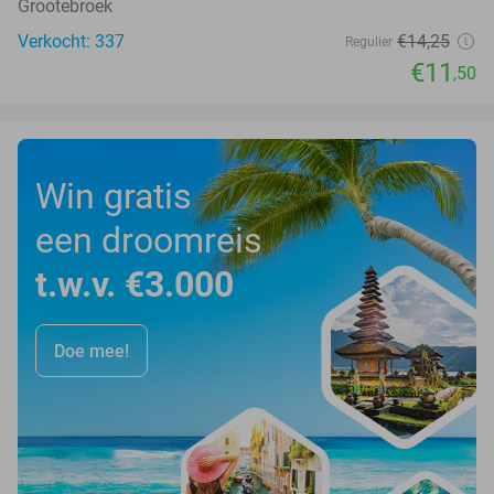
Grootebroek
Verkocht: 337
€14
,25
Regulier
€11
,50
Win gratis
een droomreis
t.w.v. €3.000
Doe mee!