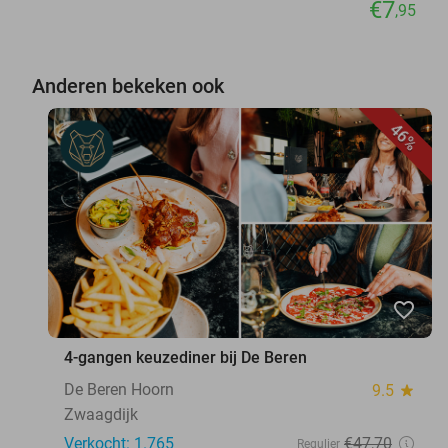
€7
,95
Anderen bekeken ook
46%
favorite_border
4-gangen keuzediner bij De Beren
De Beren Hoorn
9.5
star
Zwaagdijk
Verkocht: 1.765
€47
,70
Regulier