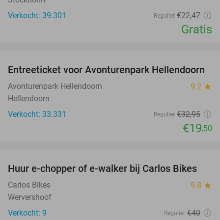
Verkocht: 39.301
€22
,47
Regulier
Gratis
favorite_border
Entreeticket voor Avonturenpark Hellendoorn
41%
Avonturenpark Hellendoorn
9.2
star
Hellendoorn
Verkocht: 33.331
€32
,95
Regulier
€19
,50
favorite_border
Huur e-chopper of e-walker bij Carlos Bikes
56%
Carlos Bikes
9.8
star
Wervershoof
Verkocht: 9
€40
Regulier