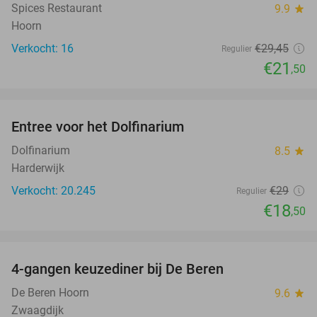
Spices Restaurant
9.9
star
Hoorn
Verkocht: 16
€29
,45
Regulier
€21
,50
favorite_border
Entree voor het Dolfinarium
36%
Dolfinarium
8.5
star
Harderwijk
Verkocht: 20.245
€29
Regulier
€18
,50
favorite_border
4-gangen keuzediner bij De Beren
46%
De Beren Hoorn
9.6
star
Zwaagdijk