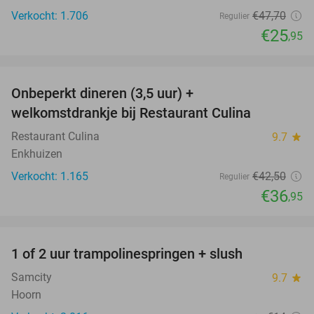
Verkocht: 1.706
€47
,70
Regulier
€25
,95
favorite_border
Onbeperkt dineren (3,5 uur) +
13%
welkomstdrankje bij Restaurant Culina
Restaurant Culina
9.7
star
Enkhuizen
Verkocht: 1.165
€42
,50
Regulier
€36
,95
favorite_border
1 of 2 uur trampolinespringen + slush
43%
Samcity
9.7
star
Hoorn