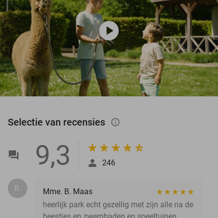
play_circle
Selectie van recensies
info_outlined
9,3
246
B.
Mme. B. Maas
heerlijk park echt gezellig met zijn alle na de
beestjes en zwembaden en speeltuinen