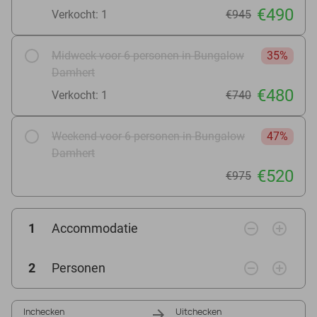
€490
Verkocht: 1
€945
Midweek voor 6 personen in Bungalow
35%
Damhert
€480
Verkocht: 1
€740
Weekend voor 6 personen in Bungalow
47%
Damhert
€520
€975
remove_circle_outline
add_circle_outline
1
Accommodatie
remove_circle_outline
add_circle_outline
2
Personen
Inchecken
Uitchecken