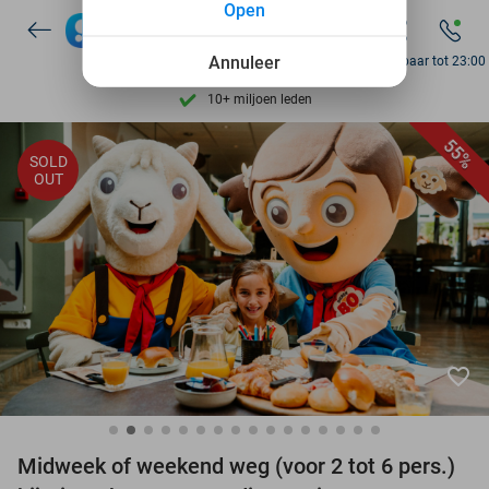
Open
7 dagen per week beschikbaar
10+ miljoen leden
Annuleer
Bereikbaar tot 23:00
9,4
op basis van
205.872 reviews
Ontdek 15.000+ deals
55%
SOLD
7 dagen per week beschikbaar
OUT
10+ miljoen leden
favorite_border
Midweek of weekend weg (voor 2 tot 6 pers.)