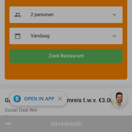
Zoek Restaurant
favorite_border
close
OPEN IN APP
Gratis kans op een droomreis t.w.v. €3.000
Social Deal Win
Online
hotel
Uitverkocht!
Uitverkocht!
Gratis
Verkocht: 182.686