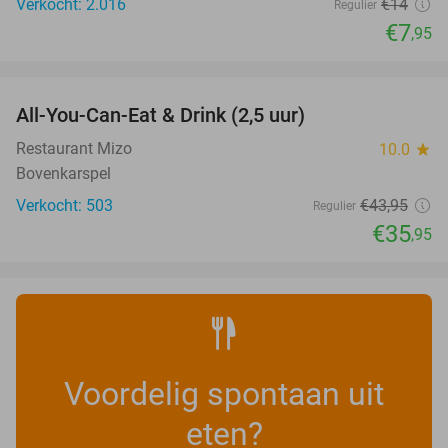
Verkocht: 2.016
€14
Regulier
€7
,95
favorite_border
All-You-Can-Eat & Drink (2,5 uur)
18%
Restaurant Mizo
10.0
star
Bovenkarspel
Verkocht: 503
€43
,95
Regulier
€35
,95
Voordelig spontaan uit
eten?