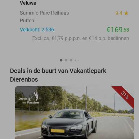
Veluwe
Summio Parc Heihaas
9.4
star
Putten
€169
Verkocht: 2.536
,68
Excl. ca. €1,79 p.p.p.n. en €14 p.p. bedlinnen
Deals in de buurt van Vakantiepark
Dierenbos
31%