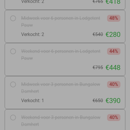
€418
Verkocht: 2
€765
Midweek voor 6 personen in Lodgetent
48%
Pauw
€280
Verkocht: 2
€540
Weekend voor 6 personen in Lodgetent
44%
Pauw
€448
€795
Midweek voor 3 personen in Bungalow
40%
Damhert
€390
Verkocht: 1
€650
Weekend voor 3 personen in Bungalow
40%
Damhert