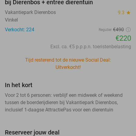
bij Dierenbos + entree dierentuin
Vakantiepark Dierenbos
9.3
star
Vinkel
Verkocht: 224
€490
Regulier
€220
Excl. ca. €5 p.p.p.n. toeristenbelasting
Tijd resterend tot de nieuwe Social Deal:
Uitverkocht!
In het kort
Voor 2 tot 6 personen: verblijf een midweek of weekend
tussen de boerderijdieren bij Vakantiepark Dierenbos,
inclusief 1-daagse AttractiePas voor een dierentuin
Reserveer jouw deal