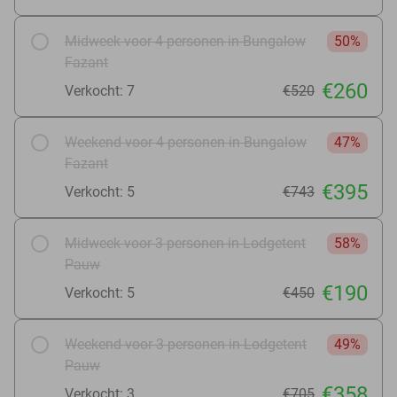
Midweek voor 4 personen in Bungalow
50%
Fazant
€260
Verkocht: 7
€520
Weekend voor 4 personen in Bungalow
47%
Fazant
€395
Verkocht: 5
€743
Midweek voor 3 personen in Lodgetent
58%
Pauw
€190
Verkocht: 5
€450
Weekend voor 3 personen in Lodgetent
49%
Pauw
€358
Verkocht: 3
€705