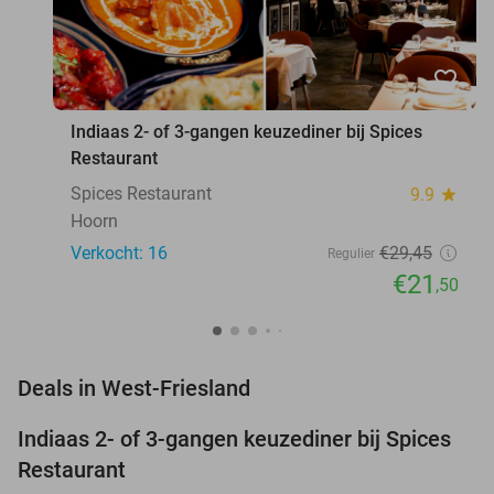
favorite_border
Indiaas 2- of 3-gangen keuzediner bij Spices
Restaurant
Spices Restaurant
9.9
star
Hoorn
Verkocht: 16
€29
,45
Regulier
€21
,50
favorite_border
Deals in West-Friesland
Indiaas 2- of 3-gangen keuzediner bij Spices
27%
NEW
Restaurant
TODAY