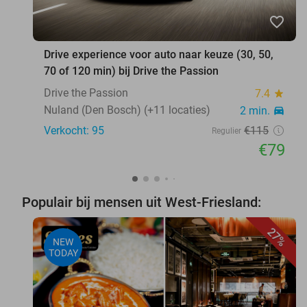
favorite_border
Drive experience voor auto naar keuze (30, 50,
70 of 120 min) bij Drive the Passion
Drive the Passion
7.4
star
Nuland (Den Bosch) (+11 locaties)
2 min.
directions_car
Verkocht: 95
€115
Regulier
€79
Populair bij mensen uit West-Friesland:
27%
NEW
TODAY