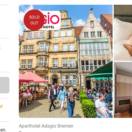
SOLD
OUT
n
:
al
Aparthotel Adagio Bremen
den.