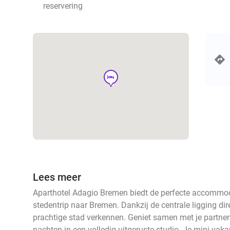
reservering
hotel
Lees meer
Aparthotel Adagio Bremen biedt de perfecte accommoda
stedentrip naar Bremen. Dankzij de centrale ligging dir
prachtige stad verkennen. Geniet samen met je partner 
nachten in een volledig uitgeruste studio. Je mini-vak