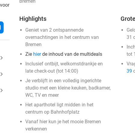
Bremen
 voor
Highlights
Grote
l
Geniet van 2 ontspannende
Gel
overnachtingen in het centrum van
31 
Bremen
Inc
Zie
hier
de inhoud van de multideals
tot 
ard_arrow_right
Inclusief ontbijt, welkomstdrankje en
Vra
late check-out (tot 14:00)
39
o
ard_arrow_right
Je verblijft in een volledig ingerichte
studio met een kleine keuken, badkamer,
ard_arrow_right
WC, TV en meer
Het aparthotel ligt midden in het
centrum op Bahnhofplatz
Vanaf hier kun je het mooie Bremen
verkennen