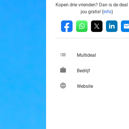
Kopen drie vrienden? Dan is de deal
jou gratis! (
info
)
whatsapp
linkedin
fb
mai
list
keybo
Multideal
work
keybo
Bedrijf
language
keybo
Website