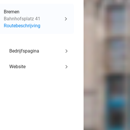
Bremen
Bahnhofsplatz 41
Routebeschrijving
keyboard_arrow_right
Bedrijfspagina
keyboard_arrow_right
Website