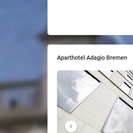
Aparthotel Adagio Bremen
chevron_left