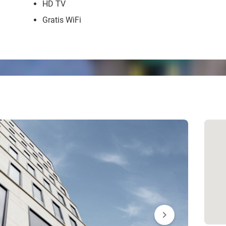
HD TV
Gratis WiFi
chevron_right