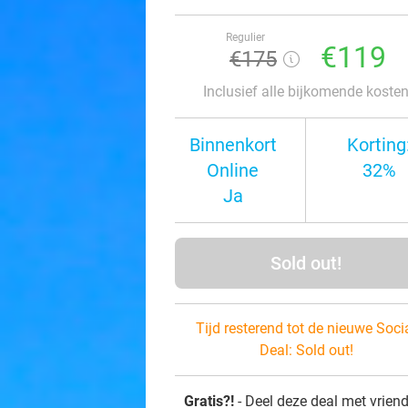
Regulier
€119
€175
Inclusief alle bijkomende koste
Binnenkort
Korting
Online
32%
Ja
Sold out!
Tijd resterend tot de nieuwe Soci
Deal:
Sold out!
Gratis?!
- Deel deze deal met vrien