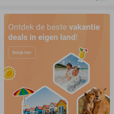
Ontdek de beste
vakantie
deals in eigen land
!
Bekijk hier