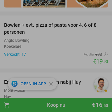
favorite_border
Bowlen + evt. pizza of pasta voor 4, 6 of 8
38%
personen
Anglo Bowling
Koekelare
Verkocht: 17
€32
Regulier
€19
,90
favorite_border
Entree voor Mont Mosan nabij Huy
26%
close
OPEN IN APP
Mont Mosan
8.7
star
Huy
€16
shopping_cart
Koop nu
Verkocht: 8.225
€12
Regulier
,50
€8
,90