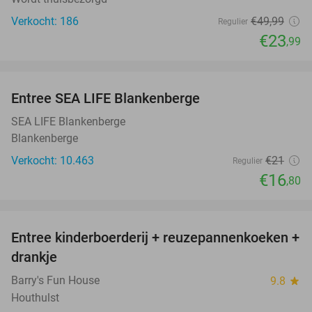
Verkocht: 186
€49
,99
Regulier
€23
,99
favorite_border
Entree SEA LIFE Blankenberge
20%
SEA LIFE Blankenberge
Blankenberge
Verkocht: 10.463
€21
Regulier
€16
,80
favorite_border
Entree kinderboerderij + reuzepannenkoeken +
30%
drankje
Barry's Fun House
9.8
star
Houthulst