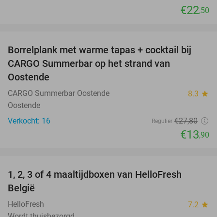
€22
,50
favorite_border
Borrelplank met warme tapas + cocktail bij
50%
CARGO Summerbar op het strand van
Oostende
CARGO Summerbar Oostende
8.3
star
Oostende
Verkocht: 16
€27
,80
Regulier
€13
,90
favorite_border
1, 2, 3 of 4 maaltijdboxen van HelloFresh
52%
België
HelloFresh
7.2
star
Wordt thuisbezorgd