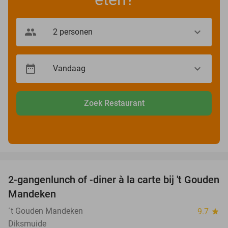
Zoek Restaurant
favorite_border
2-gangenlunch of -diner à la carte bij 't Gouden
32%
Mandeken
´t Gouden Mandeken
9.7
star
Diksmuide