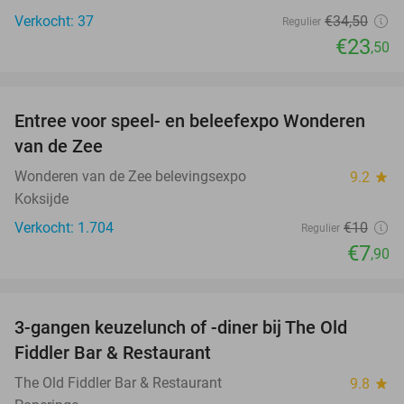
Verkocht: 37
€34
,50
Regulier
€23
,50
favorite_border
Entree voor speel- en beleefexpo Wonderen
21%
van de Zee
Wonderen van de Zee belevingsexpo
9.2
star
Koksijde
Verkocht: 1.704
€10
Regulier
€7
,90
favorite_border
3-gangen keuzelunch of -diner bij The Old
33%
Fiddler Bar & Restaurant
The Old Fiddler Bar & Restaurant
9.8
star