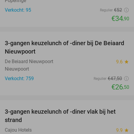
Poperinge
Verkocht: 95
€52
Regulier
€34
,90
favorite_border
3-gangen keuzelunch of -diner bij De Beiaard
44%
Nieuwpoort
De Beiaard Nieuwpoort
9.6
star
Nieuwpoort
Verkocht: 759
€47
,50
Regulier
€26
,50
favorite_border
3-gangen keuzelunch of -diner vlak bij het
41%
strand
Cajou Hotels
9.9
star