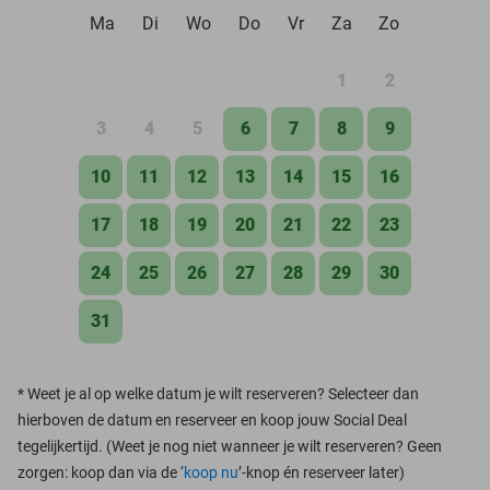
Ma
Di
Wo
Do
Vr
Za
Zo
1
2
3
4
5
6
7
8
9
10
11
12
13
14
15
16
17
18
19
20
21
22
23
24
25
26
27
28
29
30
31
*
Weet je al op welke datum je wilt reserveren? Selecteer dan
hierboven de datum en reserveer en koop jouw Social Deal
tegelijkertijd. (Weet je nog niet wanneer je wilt reserveren? Geen
zorgen: koop dan via de ‘
koop nu
’-knop én reserveer later)