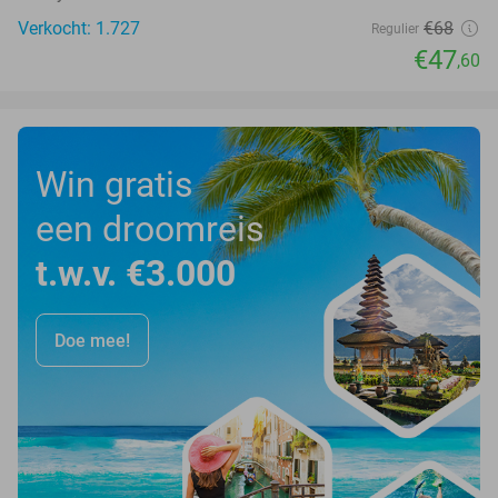
Verkocht: 1.727
€68
Regulier
€47
,60
Win gratis
een droomreis
t.w.v. €3.000
Doe mee!