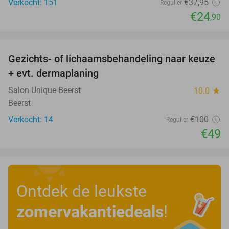
Verkocht: 151
€37
,95
Regulier
€24
,90
favorite_border
Gezichts- of lichaamsbehandeling naar keuze
51%
+ evt. dermaplaning
Salon Unique Beerst
10.0
star
Beerst
Verkocht: 14
€100
Regulier
€49
Ontdek de leukste
zomervakantiedeals
!