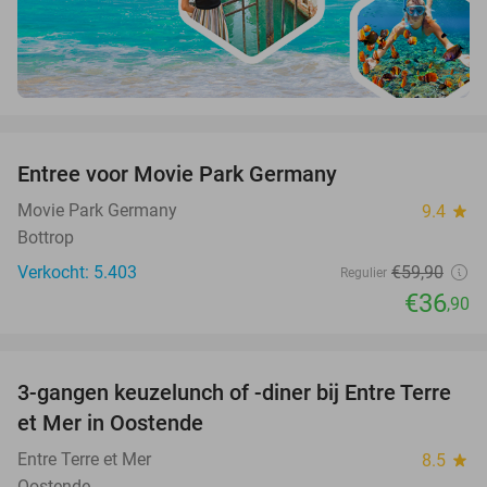
favorite_border
Entree voor Movie Park Germany
38%
Movie Park Germany
9.4
star
Bottrop
Verkocht: 5.403
€59
,90
Regulier
€36
,90
favorite_border
3-gangen keuzelunch of -diner bij Entre Terre
45%
et Mer in Oostende
Entre Terre et Mer
8.5
star
Oostende