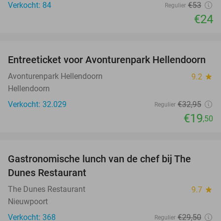
Verkocht: 84
€53
Regulier
€24
favorite_border
Entreeticket voor Avonturenpark Hellendoorn
41%
Avonturenpark Hellendoorn
9.2
star
Hellendoorn
Verkocht: 32.029
€32
,95
Regulier
€19
,50
favorite_border
Gastronomische lunch van de chef bij The
24%
Dunes Restaurant
The Dunes Restaurant
9.7
star
Nieuwpoort
Verkocht: 368
€29
,50
Regulier