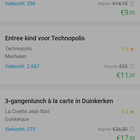
Verkocht: 336
€14
,15
Regulier
€9
,90
favorite_border
Entree kind voor Technopolis
50%
Technopolis
9.5
star
Mechelen
Verkocht: 2.667
€23
Regulier
€11
,50
favorite_border
3-gangenlunch à la carte in Duinkerken
32%
La Civette Jean Bart
9.4
star
Dunkerque
Verkocht: 275
€26
,50
Regulier
€17
,90