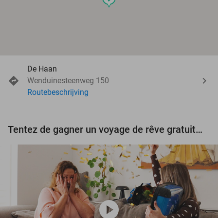
De Haan
Wenduinesteenweg 150
Routebeschrijving
Tentez de gagner un voyage de rêve gratuit d'une valeur de 3.000 € !
play_circle