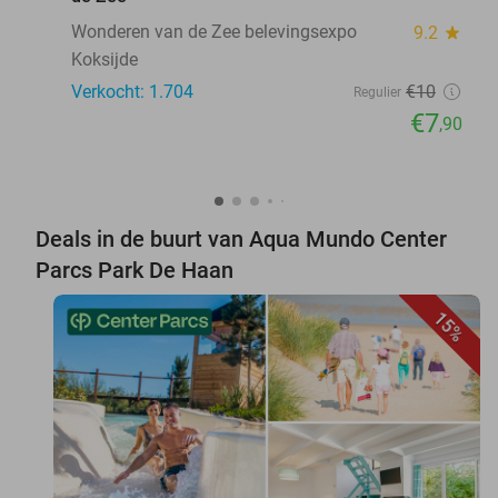
Wonderen van de Zee belevingsexpo
9.2
star
Koksijde
Verkocht: 1.704
€10
Regulier
€7
,90
Deals in de buurt van Aqua Mundo Center
Parcs Park De Haan
15%