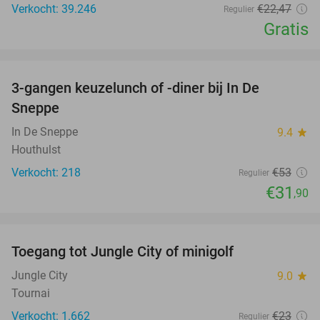
Verkocht: 39.246
€22
,47
Regulier
Gratis
favorite_border
3-gangen keuzelunch of -diner bij In De
40%
Sneppe
In De Sneppe
9.4
star
Houthulst
Verkocht: 218
€53
Regulier
€31
,90
favorite_border
Toegang tot Jungle City of minigolf
18%
Jungle City
9.0
star
Tournai
Verkocht: 1.662
€23
Regulier