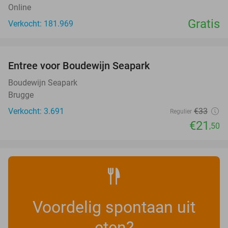
Online
Gratis
Verkocht: 181.969
favorite_border
Entree voor Boudewijn Seapark
35%
Boudewijn Seapark
Brugge
Verkocht: 3.691
€33
Regulier
€21
,50
Voordelig spontaan uit
eten?