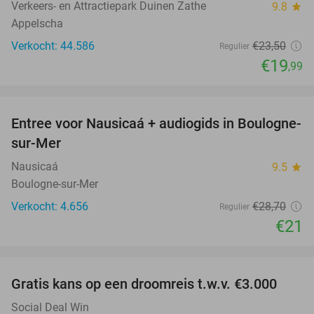
Verkeers- en Attractiepark Duinen Zathe
9.8
star
Appelscha
Verkocht: 44.586
€23
,50
Regulier
€19
,99
favorite_border
Entree voor Nausicaá + audiogids in Boulogne-
27%
sur-Mer
Nausicaá
9.5
star
Boulogne-sur-Mer
Verkocht: 4.656
€28
,70
Regulier
€21
favorite_border
Gratis kans op een droomreis t.w.v. €3.000
Social Deal Win