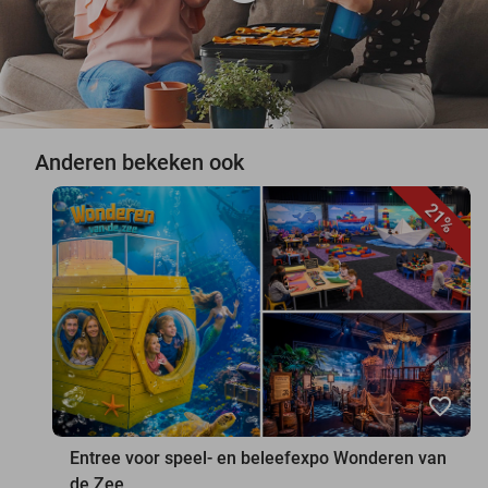
Anderen bekeken ook
21%
favorite_border
Entree voor speel- en beleefexpo Wonderen van
de Zee