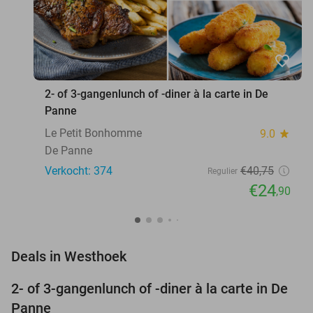
favorite_border
2- of 3-gangenlunch of -diner à la carte in De
Panne
Le Petit Bonhomme
9.0
star
De Panne
Verkocht: 374
€40
,75
Regulier
€24
,90
favorite_border
Deals in Westhoek
2- of 3-gangenlunch of -diner à la carte in De
39%
Panne