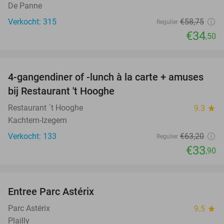
De Panne
Verkocht: 315
€58
,75
Regulier
€34
,50
favorite_border
4-gangendiner of -lunch à la carte + amuses
46%
bij Restaurant 't Hooghe
Restaurant ´t Hooghe
9.3
star
Kachtem-Izegem
Verkocht: 133
€63
,20
Regulier
€33
,90
favorite_border
Entree Parc Astérix
30%
Parc Astérix
9.5
star
Plailly