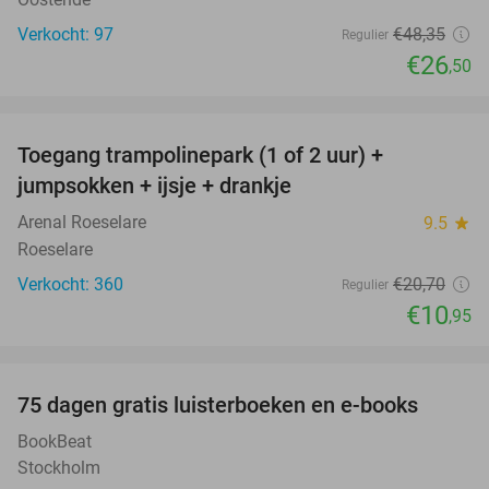
Verkocht: 97
€48
,35
Regulier
€26
,50
favorite_border
Toegang trampolinepark (1 of 2 uur) +
47%
jumpsokken + ijsje + drankje
Arenal Roeselare
9.5
star
Roeselare
Verkocht: 360
€20
,70
Regulier
€10
,95
favorite_border
100%
75 dagen gratis luisterboeken en e-books
BookBeat
Stockholm