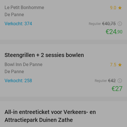
Le Petit Bonhomme
9.0
star
De Panne
Verkocht: 374
€40
,75
Regulier
€24
,90
favorite_border
Steengrillen + 2 sessies bowlen
36%
Bowl Inn De Panne
7.5
star
De Panne
Verkocht: 258
€42
Regulier
€27
favorite_border
All-in entreeticket voor Verkeers- en
15%
Attractiepark Duinen Zathe