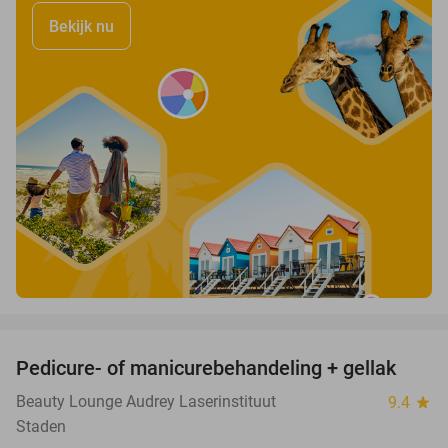
Bekijk nu
favorite_border
Pedicure- of manicurebehandeling + gellak
55%
Beauty Lounge Audrey Laserinstituut
9.4
star
Staden