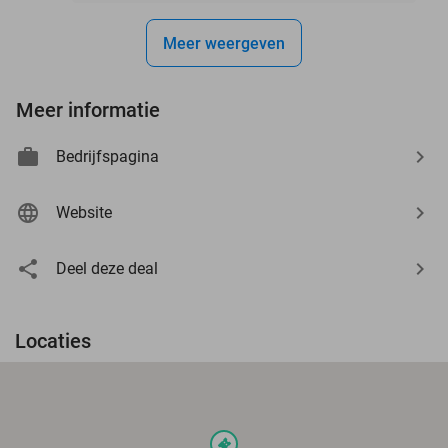
Meer weergeven
Meer informatie
Bedrijfspagina
Website
Deel deze deal
Locaties
events