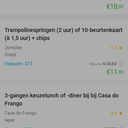
€18
,90
favorite_border
Trampolinespringen (2 uur) of 10-beurtenkaart
36%
(à 1,5 uur) + chips
Jumplay
9.3
star
Gistel
Verkocht: 573
€18
,50
Regulier
€11
,90
favorite_border
3-gangen keuzelunch of -diner bij bij Casa do
34%
Frango
Casa do Frango
9.6
star
Ieper