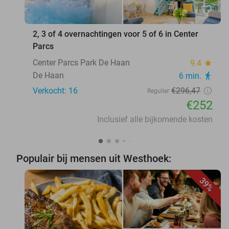
favorite_border
2, 3 of 4 overnachtingen voor 5 of 6 in Center
Parcs
Center Parcs Park De Haan
9.4
star
De Haan
6 min.
directions_walk
Verkocht: 16
€296
,47
Regulier
€252
Inclusief alle bijkomende kosten
Populair bij mensen uit Westhoek:
39%