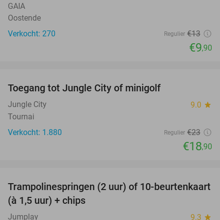
GAIA
Oostende
Verkocht: 270
€13
Regulier
€9
,90
favorite_border
Toegang tot Jungle City of minigolf
18%
Jungle City
9.0
star
Tournai
Verkocht: 1.880
€23
Regulier
€18
,90
favorite_border
Trampolinespringen (2 uur) of 10-beurtenkaart
36%
(à 1,5 uur) + chips
Jumplay
9.3
star