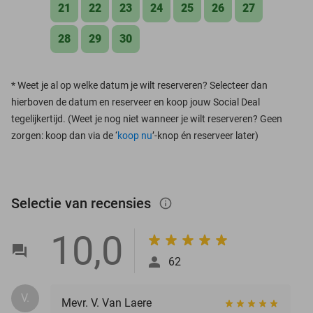
21
22
23
24
25
26
27
28
29
30
*
Weet je al op welke datum je wilt reserveren? Selecteer dan
hierboven de datum en reserveer en koop jouw Social Deal
tegelijkertijd. (Weet je nog niet wanneer je wilt reserveren? Geen
zorgen: koop dan via de ‘
koop nu
’-knop én reserveer later)
Selectie van recensies
info_outlined
10,0
62
V.
Mevr. V. Van Laere