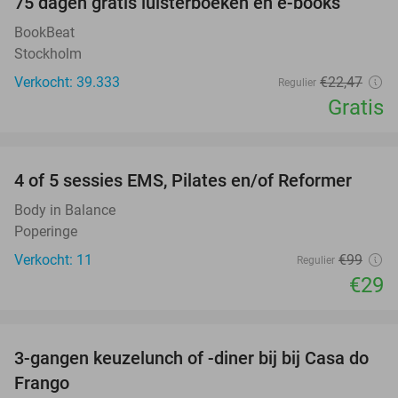
100%
75 dagen gratis luisterboeken en e-books
BookBeat
Stockholm
Verkocht: 39.333
€22
,47
Regulier
Gratis
favorite_border
4 of 5 sessies EMS, Pilates en/of Reformer
71%
Body in Balance
Poperinge
Verkocht: 11
€99
Regulier
€29
favorite_border
3-gangen keuzelunch of -diner bij bij Casa do
34%
Frango