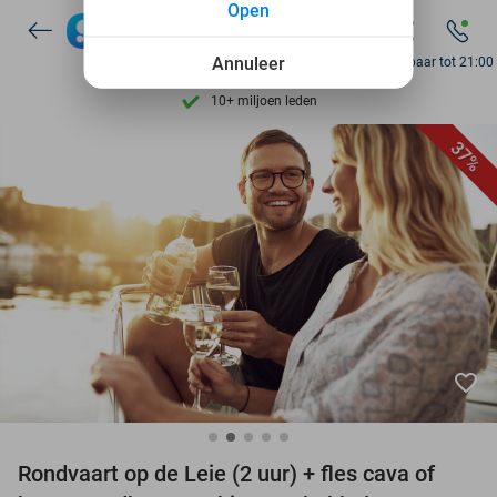
Open
7 dagen per week beschikbaar
Annuleer
Bereikbaar tot 21:00
10+ miljoen leden
9,4
op basis van
206.298 reviews
37%
Ontdek 15.000+ deals
7 dagen per week beschikbaar
10+ miljoen leden
favorite_border
Rondvaart op de Leie (2 uur) + fles cava of