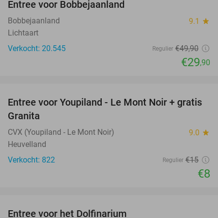
Entree voor Bobbejaanland
40%
Bobbejaanland
9.1
star
Lichtaart
Verkocht: 20.545
€49
,90
Regulier
€29
,90
favorite_border
Entree voor Youpiland - Le Mont Noir + gratis
47%
Granita
CVX (Youpiland - Le Mont Noir)
9.0
star
Heuvelland
Verkocht: 822
€15
Regulier
€8
favorite_border
Entree voor het Dolfinarium
36%