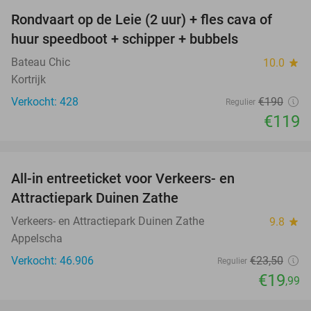
Rondvaart op de Leie (2 uur) + fles cava of
37%
huur speedboot + schipper + bubbels
Bateau Chic
10.0
star
Kortrijk
Verkocht: 428
€190
Regulier
€119
favorite_border
All-in entreeticket voor Verkeers- en
15%
Attractiepark Duinen Zathe
Verkeers- en Attractiepark Duinen Zathe
9.8
star
Appelscha
Verkocht: 46.906
€23
,50
Regulier
€19
,99