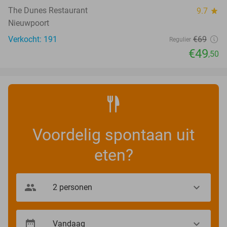
The Dunes Restaurant
9.7
star
Nieuwpoort
Verkocht: 191
€69
Regulier
€49
,50
Voordelig spontaan uit
eten?