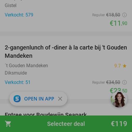
Gistel
Verkocht: 579
€18
,50
Regulier
€11
,90
favorite_border
2-gangenlunch of -diner à la carte bij 't Gouden
32%
Mandeken
´t Gouden Mandeken
9.7
star
Diksmuide
Verkocht: 51
€34
,50
Regulier
€23
,50
close
OPEN IN APP
favorite_border
Entree voor Boudewijn Seapark
35%
€119
shopping_cart
Selecteer deal
Boudewijn Seapark
Brugge