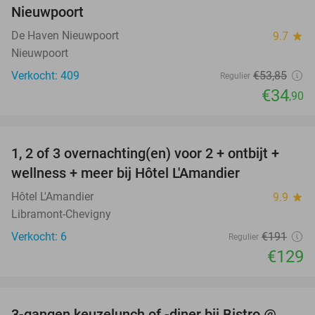
Nieuwpoort
De Haven Nieuwpoort
9.7
star
Nieuwpoort
Verkocht: 409
€53
,85
Regulier
€34
,90
favorite_border
1, 2 of 3 overnachting(en) voor 2 + ontbijt +
32%
NEW
wellness + meer bij Hôtel L'Amandier
TODAY
Hôtel L'Amandier
9.9
star
Libramont-Chevigny
Verkocht: 6
€191
Regulier
€129
favorite_border
3-gangen keuzelunch of -diner bij Bistro @