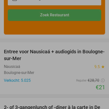
Zoek Restaurant
favorite_border
Entree voor Nausicaá + audiogids in Boulogne-
27%
sur-Mer
Nausicaá
9.5
star
Boulogne-sur-Mer
Verkocht: 5.025
€28
,70
Regulier
€21
favorite_border
2- of 3-gangenlunch of -diner à la carte in De