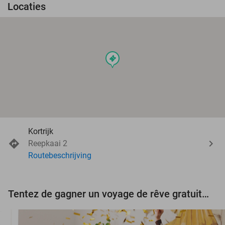
Locaties
events
Kortrijk
Reepkaai 2
Routebeschrijving
Tentez de gagner un voyage de rêve gratuit d'une valeur de 3.000 € !