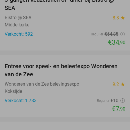
36%
SEA
Bistro @ SEA
8.8
star
Middelkerke
Verkocht: 592
€54
,85
Regulier
€34
,90
favorite_border
Entree voor speel- en beleefexpo Wonderen
21%
van de Zee
Wonderen van de Zee belevingsexpo
9.2
star
Koksijde
Verkocht: 1.783
€10
Regulier
€7
,90
favorite_border