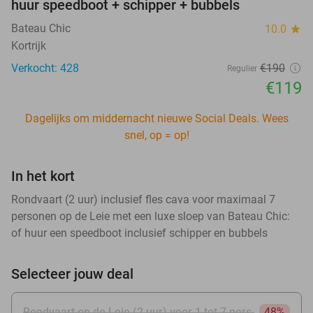
huur speedboot + schipper + bubbels
Bateau Chic
10.0
star
Kortrijk
Verkocht: 428
€190
Regulier
€119
Dagelijks om middernacht nieuwe Social Deals. Wees
snel, op = op!
In het kort
Rondvaart (2 uur) inclusief fles cava voor maximaal 7
personen op de Leie met een luxe sloep van Bateau Chic:
of huur een speedboot inclusief schipper en bubbels
Selecteer jouw deal
Rondvaart op de Leie (2 uur) voor 1 tot 7 pers.
48%