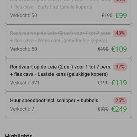
+ fles cava - Early bird (snelle kopers)
€99
Verkocht: 50
€190
Rondvaart op de Leie (2 uur) voor 1 tot 7 pers.
43%
+ fles cava - Wees snel (gemiddelde kopers)
€109
Verkocht: 50
€190
Rondvaart op de Leie (2 uur) voor 1 tot 7 pers.
37%
+ fles cava - Laatste kans (gelukkige kopers)
€119
Verkocht: 321
€190
Huur speedboot incl. schipper + bubbels
25%
€249
Verkocht: 7
€330
Highlights