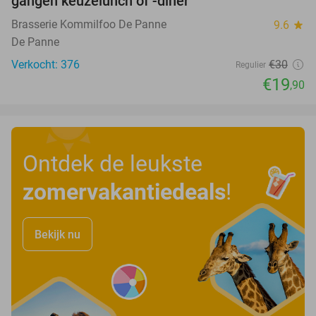
gangen keuzelunch of -diner
Brasserie Kommilfoo De Panne
9.6
star
De Panne
Verkocht: 376
€30
Regulier
€19
,90
Ontdek de leukste
zomervakantiedeals
!
Bekijk nu