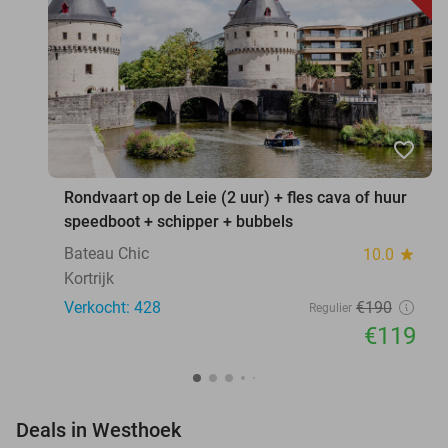
favorite_border
Rondvaart op de Leie (2 uur) + fles cava of huur
speedboot + schipper + bubbels
Bateau Chic
10.0
star
Kortrijk
Verkocht: 428
€190
Regulier
€119
favorite_border
Deals in Westhoek