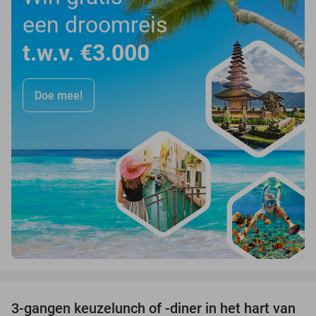
een droomreis
t.w.v. €3.000
Doe mee!
favorite_border
3-gangen keuzelunch of -diner in het hart van
35%