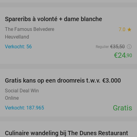
favorite_border
Spareribs à volonté + dame blanche
30%
The Famous Belvedere
7.0
star
Heuvelland
Verkocht: 56
€35
,50
Regulier
€24
,90
favorite_border
Gratis kans op een droomreis t.w.v. €3.000
Social Deal Win
Online
Gratis
Verkocht: 187.965
favorite_border
Culinaire wandeling bij The Dunes Restaurant
28%