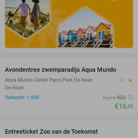
favorite_border
Avondentree zwemparadijs Aqua Mundo
25%
Aqua Mundo Center Parcs Park De Haan
9.1
star
De Haan
Verkocht: 1.458
€22
Regulier
€16
,50
favorite_border
Entreeticket Zoo van de Toekomst
24%