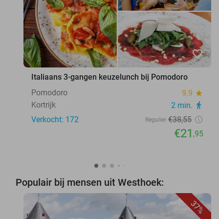
favorite_border
Italiaans 3-gangen keuzelunch bij Pomodoro
Pomodoro
9.9
star
Kortrijk
2 min.
directions_walk
Verkocht: 172
€38
,55
Regulier
€21
,95
Populair bij mensen uit Westhoek:
37%