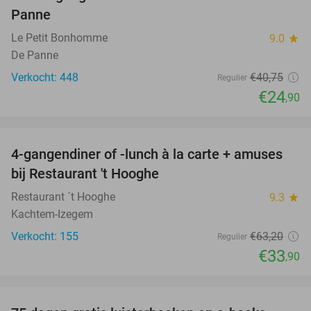
39%
Panne
Le Petit Bonhomme
9.0
star
De Panne
Verkocht: 448
€40
,75
Regulier
€24
,90
favorite_border
4-gangendiner of -lunch à la carte + amuses
46%
bij Restaurant 't Hooghe
Restaurant ´t Hooghe
9.3
star
Kachtem-Izegem
Verkocht: 155
€63
,20
Regulier
€33
,90
favorite_border