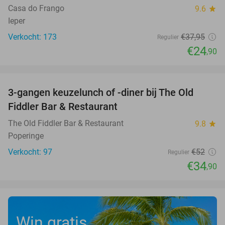
Casa do Frango
9.6
star
Ieper
Verkocht: 173
€37
,95
Regulier
€24
,90
favorite_border
3-gangen keuzelunch of -diner bij The Old
33%
Fiddler Bar & Restaurant
The Old Fiddler Bar & Restaurant
9.8
star
Poperinge
Verkocht: 97
€52
Regulier
€34
,90
Win gratis