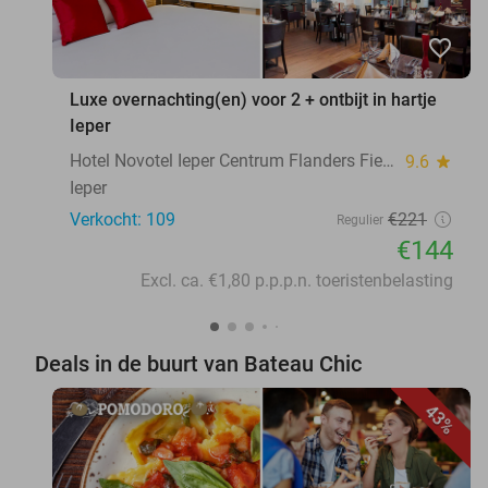
favorite_border
Luxe overnachting(en) voor 2 + ontbijt in hartje
Ieper
Hotel Novotel Ieper Centrum Flanders Fields
9.6
star
Ieper
Verkocht: 109
€221
Regulier
€144
Excl. ca. €1,80 p.p.p.n. toeristenbelasting
Deals in de buurt van Bateau Chic
43%