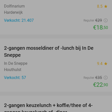
Dolfinarium
8.5
star
Harderwijk
Verkocht: 21.407
€29
Regulier
€18
,50
favorite_border
2-gangen mosseldiner of -lunch bij In De
35%
Sneppe
In De Sneppe
9.4
star
Houthulst
Verkocht: 57
€35
Regulier
€22
,90
favorite_border
2-gangen keuzelunch + koffie/thee of 4-
34%