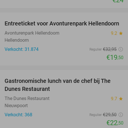
€24
favorite_border
Entreeticket voor Avonturenpark Hellendoorn
41%
Avonturenpark Hellendoorn
9.2
star
Hellendoorn
Verkocht: 31.874
€32
,95
Regulier
€19
,50
favorite_border
Gastronomische lunch van de chef bij The
24%
Dunes Restaurant
The Dunes Restaurant
9.7
star
Nieuwpoort
Verkocht: 368
€29
,50
Regulier
€22
,50