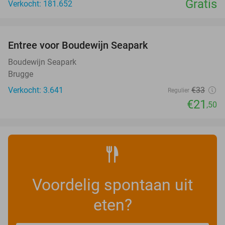
Gratis
Verkocht: 181.652
favorite_border
Entree voor Boudewijn Seapark
35%
Boudewijn Seapark
Brugge
Verkocht: 3.641
€33
Regulier
€21
,50
Voordelig spontaan uit
eten?