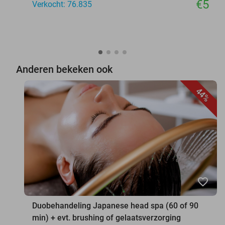
€5
Verkocht: 76.835
Anderen bekeken ook
44%
favorite_border
Duobehandeling Japanese head spa (60 of 90
min) + evt. brushing of gelaatsverzorging