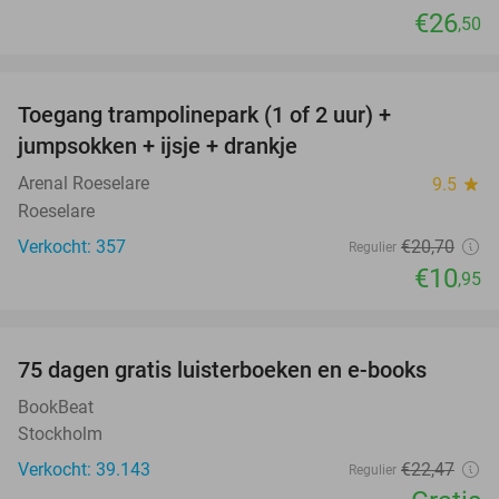
€26
,50
favorite_border
Toegang trampolinepark (1 of 2 uur) +
47%
jumpsokken + ijsje + drankje
Arenal Roeselare
9.5
star
Roeselare
Verkocht: 357
€20
,70
Regulier
€10
,95
favorite_border
100%
75 dagen gratis luisterboeken en e-books
BookBeat
Stockholm
Verkocht: 39.143
€22
,47
Regulier