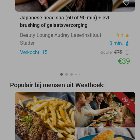
favorite_border
Japanese head spa (60 of 90 min) + evt.
brushing of gelaatsverzorging
Beauty Lounge Audrey Laserinstituut
9.4
star
Staden
0 min.
directions_walk
Verkocht: 15
€75
Regulier
€39
Populair bij mensen uit Westhoek:
39%