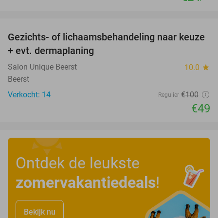
favorite_border
Gezichts- of lichaamsbehandeling naar keuze
51%
+ evt. dermaplaning
Salon Unique Beerst
10.0
star
Beerst
Verkocht: 14
€100
Regulier
€49
Ontdek de leukste
zomervakantiedeals
!
Bekijk nu