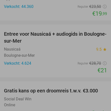
Verkocht: 44.360
€23
,50
Regulier
€19
,99
favorite_border
Entree voor Nausicaá + audiogids in Boulogne-
27%
sur-Mer
Nausicaá
9.5
star
Boulogne-sur-Mer
Verkocht: 4.624
€28
,70
Regulier
€21
favorite_border
Gratis kans op een droomreis t.w.v. €3.000
Social Deal Win
Online