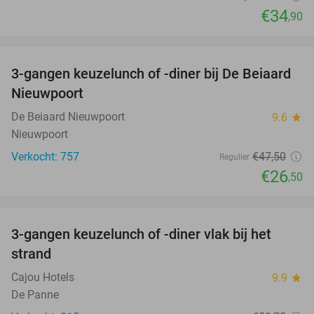
€34
,90
favorite_border
3-gangen keuzelunch of -diner bij De Beiaard
44%
Nieuwpoort
De Beiaard Nieuwpoort
9.6
star
Nieuwpoort
Verkocht: 757
€47
,50
Regulier
€26
,50
favorite_border
3-gangen keuzelunch of -diner vlak bij het
41%
strand
Cajou Hotels
9.9
star
De Panne