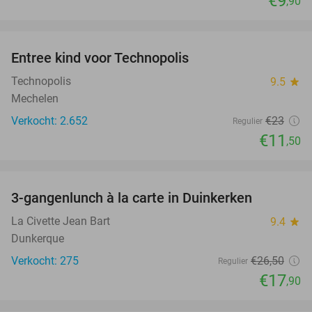
€9
,90
favorite_border
Entree kind voor Technopolis
50%
Technopolis
9.5
star
Mechelen
Verkocht: 2.652
€23
Regulier
€11
,50
favorite_border
3-gangenlunch à la carte in Duinkerken
32%
La Civette Jean Bart
9.4
star
Dunkerque
Verkocht: 275
€26
,50
Regulier
€17
,90