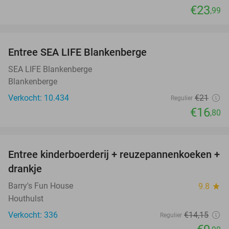
€23
,99
favorite_border
Entree SEA LIFE Blankenberge
20%
SEA LIFE Blankenberge
Blankenberge
Verkocht: 10.434
€21
Regulier
€16
,80
favorite_border
Entree kinderboerderij + reuzepannenkoeken +
30%
drankje
Barry's Fun House
9.8
star
Houthulst
Verkocht: 336
€14
,15
Regulier