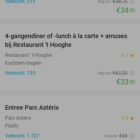
Verkocht: 315
€58
,75
Regulier
€34
,50
favorite_border
4-gangendiner of -lunch à la carte + amuses
46%
bij Restaurant 't Hooghe
Restaurant ´t Hooghe
9.3
star
Kachtem-Izegem
Verkocht: 133
€63
,20
Regulier
€33
,90
favorite_border
Entree Parc Astérix
30%
Parc Astérix
9.5
star
Plailly
Verkocht: 1.727
€68
Regulier