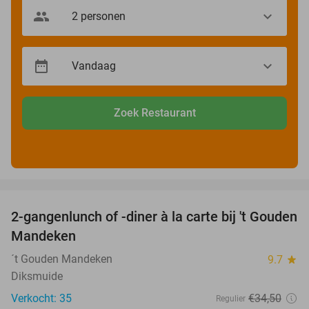
Zoek Restaurant
favorite_border
2-gangenlunch of -diner à la carte bij 't Gouden
32%
Mandeken
´t Gouden Mandeken
9.7
star
Diksmuide
Verkocht: 35
€34
,50
Regulier