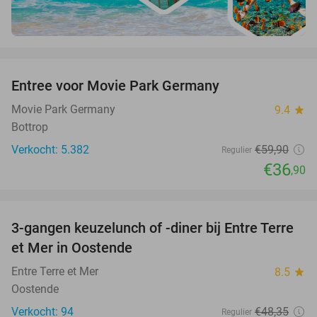
favorite_border
Entree voor Movie Park Germany
38%
Movie Park Germany
9.4
star
Bottrop
Verkocht: 5.382
€59
,90
Regulier
€36
,90
favorite_border
3-gangen keuzelunch of -diner bij Entre Terre
45%
et Mer in Oostende
Entre Terre et Mer
8.5
star
Oostende
Verkocht: 94
€48
,35
Regulier