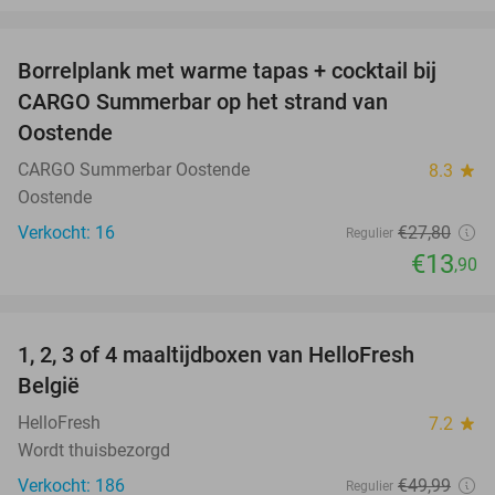
favorite_border
Borrelplank met warme tapas + cocktail bij
50%
CARGO Summerbar op het strand van
Oostende
CARGO Summerbar Oostende
8.3
star
Oostende
Verkocht: 16
€27
,80
Regulier
€13
,90
favorite_border
1, 2, 3 of 4 maaltijdboxen van HelloFresh
52%
België
HelloFresh
7.2
star
Wordt thuisbezorgd
Verkocht: 186
€49
,99
Regulier