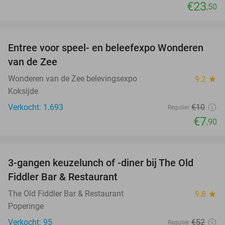
€23
,50
favorite_border
Entree voor speel- en beleefexpo Wonderen
21%
van de Zee
Wonderen van de Zee belevingsexpo
9.2
star
Koksijde
Verkocht: 1.693
€10
Regulier
€7
,90
favorite_border
3-gangen keuzelunch of -diner bij The Old
33%
Fiddler Bar & Restaurant
The Old Fiddler Bar & Restaurant
9.8
star
Poperinge
Verkocht: 95
€52
Regulier