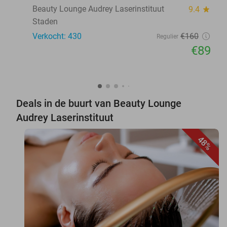
Beauty Lounge Audrey Laserinstituut
9.4
star
Staden
Verkocht: 430
€160
Regulier
€89
Deals in de buurt van Beauty Lounge
Audrey Laserinstituut
48%