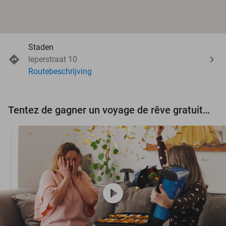
Staden
leperstraat 10
Routebeschrijving
Tentez de gagner un voyage de rêve gratuit d'une valeur de 3.000 € !
play_circle