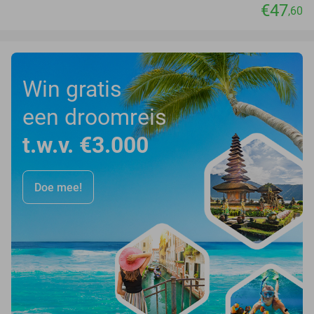
€47
,60
Win gratis
een droomreis
t.w.v. €3.000
Doe mee!