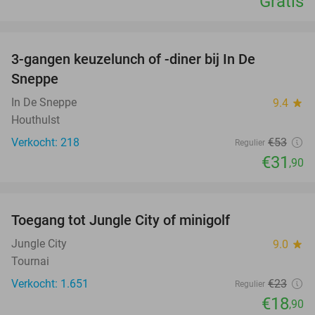
Gratis
favorite_border
3-gangen keuzelunch of -diner bij In De
40%
Sneppe
In De Sneppe
9.4
star
Houthulst
Verkocht: 218
€53
Regulier
€31
,90
favorite_border
Toegang tot Jungle City of minigolf
18%
Jungle City
9.0
star
Tournai
Verkocht: 1.651
€23
Regulier
€18
,90