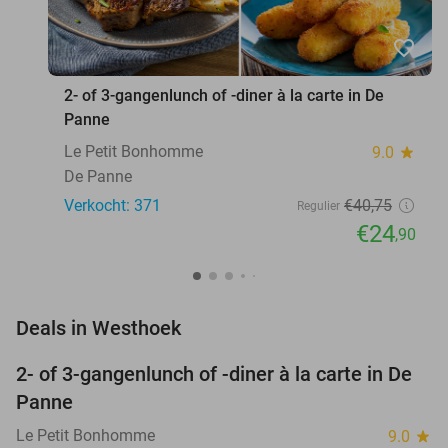
favorite_border
2- of 3-gangenlunch of -diner à la carte in De
Panne
Le Petit Bonhomme
9.0
star
De Panne
Verkocht: 371
€40
,75
Regulier
€24
,90
favorite_border
Deals in Westhoek
2- of 3-gangenlunch of -diner à la carte in De
39%
Panne
Le Petit Bonhomme
9.0
star