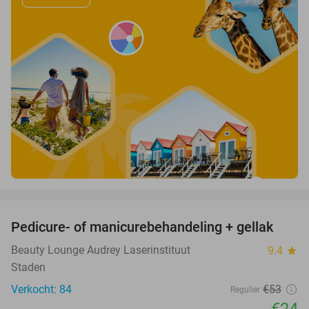
favorite_border
Pedicure- of manicurebehandeling + gellak
55%
Beauty Lounge Audrey Laserinstituut
9.4
star
Staden
Verkocht: 84
€53
Regulier