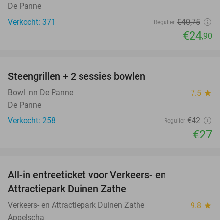
De Panne
Verkocht: 371
€40
,75
Regulier
€24
,90
favorite_border
Steengrillen + 2 sessies bowlen
36%
Bowl Inn De Panne
7.5
star
De Panne
Verkocht: 258
€42
Regulier
€27
favorite_border
All-in entreeticket voor Verkeers- en
15%
Attractiepark Duinen Zathe
Verkeers- en Attractiepark Duinen Zathe
9.8
star
Appelscha