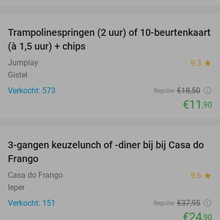
favorite_border
Trampolinespringen (2 uur) of 10-beurtenkaart
36%
(à 1,5 uur) + chips
Jumplay
9.3
star
Gistel
Verkocht: 573
€18
,50
Regulier
€11
,90
favorite_border
3-gangen keuzelunch of -diner bij bij Casa do
34%
Frango
Casa do Frango
9.6
star
Ieper
Verkocht: 151
€37
,95
Regulier
€24
,90