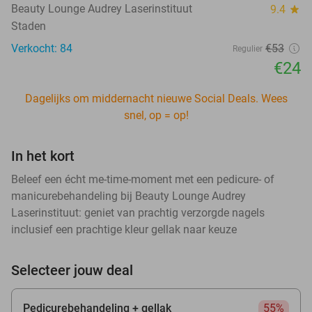
Beauty Lounge Audrey Laserinstituut
9.4
star
Staden
Verkocht: 84
€53
Regulier
€24
Dagelijks om middernacht nieuwe Social Deals. Wees
snel, op = op!
In het kort
Beleef een écht me-time-moment met een pedicure- of
manicurebehandeling bij Beauty Lounge Audrey
Laserinstituut: geniet van prachtig verzorgde nagels
inclusief een prachtige kleur gellak naar keuze
Selecteer jouw deal
Pedicurebehandeling + gellak
55%