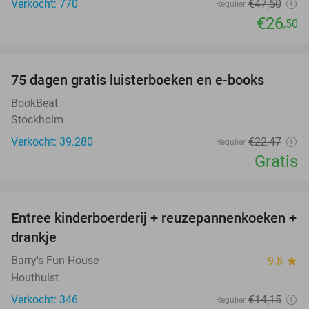
Verkocht: 770
€47
,50
Regulier
€26
,50
favorite_border
100%
75 dagen gratis luisterboeken en e-books
BookBeat
Stockholm
Verkocht: 39.280
€22
,47
Regulier
Gratis
favorite_border
Entree kinderboerderij + reuzepannenkoeken +
30%
drankje
Barry's Fun House
9.8
star
Houthulst
Verkocht: 346
€14
,15
Regulier