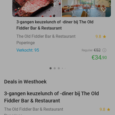
favorite_border
3-gangen keuzelunch of -diner bij The Old
Fiddler Bar & Restaurant
The Old Fiddler Bar & Restaurant
9.8
star
Poperinge
Verkocht: 95
€52
Regulier
€34
,90
favorite_border
Deals in Westhoek
3-gangen keuzelunch of -diner bij The Old
33%
Fiddler Bar & Restaurant
The Old Fiddler Bar & Restaurant
9.8
star