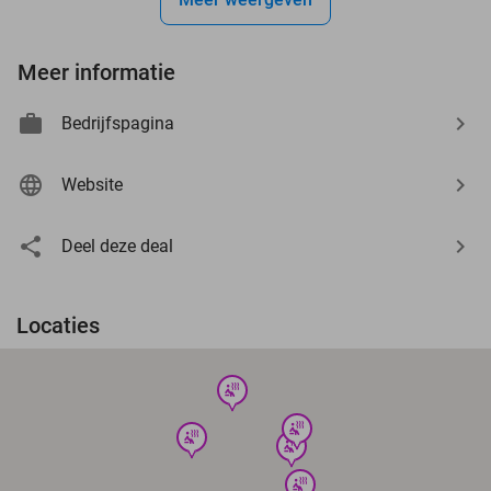
Meer informatie
Bedrijfspagina
Website
Deel deze deal
Locaties
wellness
wellness
wellness
wellness
wellness