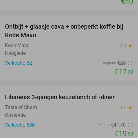
€40
favorite_border
Ontbijt + glaasje cava + onbeperkt koffie bij
28%
Kode Mavu
Kode Mavu
9.9
star
Hooglede
Verkocht: 52
€25
Regulier
€17
,90
favorite_border
Libanees 3-gangen keuzelunch of -diner
53%
Taste of Sham
9.5
star
Oostende
Verkocht: 680
€41
,70
Regulier
€19
,50