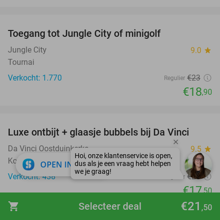
favorite_border
Toegang tot Jungle City of minigolf
18%
Jungle City
9.0
star
Tournai
Verkocht: 1.770
€23
Regulier
€18
,90
favorite_border
Luxe ontbijt + glaasje bubbels bij Da Vinci
27%
Da Vinci Oostduinkerke
9.5
star
Koksijde
close
OPEN IN APP
Verkocht: 438
€24
Regulier
€17
,50
€21
favorite_border
shopping_cart
Selecteer deal
,50