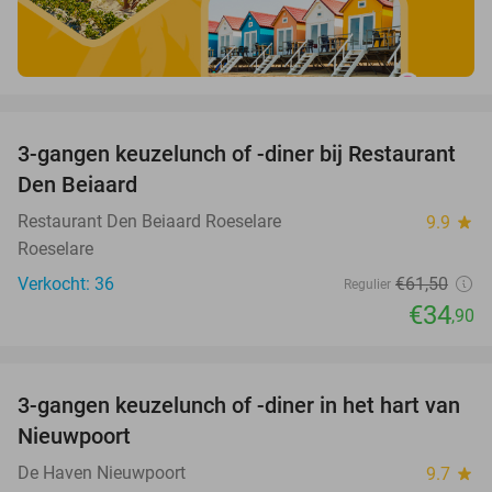
favorite_border
3-gangen keuzelunch of -diner bij Restaurant
43%
Den Beiaard
Restaurant Den Beiaard Roeselare
9.9
star
Roeselare
Verkocht: 36
€61
,50
Regulier
€34
,90
favorite_border
3-gangen keuzelunch of -diner in het hart van
35%
Nieuwpoort
De Haven Nieuwpoort
9.7
star