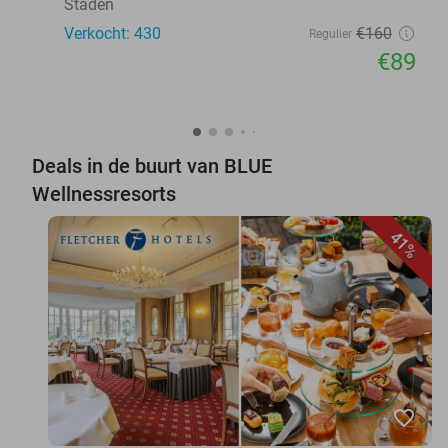
Staden
Verkocht: 430
€160
Regulier
€89
Deals in de buurt van BLUE
Wellnessresorts
41%
favorite_border