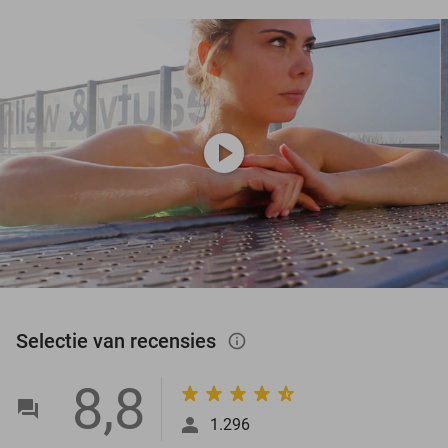
play_circle
Selectie van recensies
info_outlined
8,8
1.296