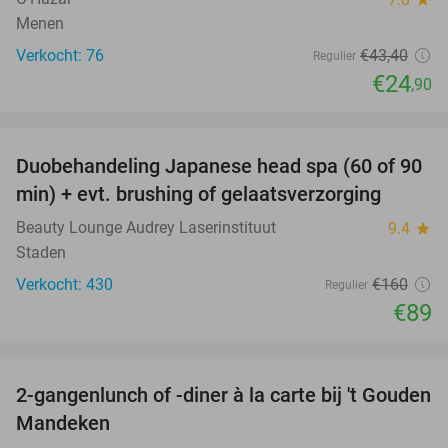
Menen
Verkocht: 76
€43
,40
Regulier
€24
,90
favorite_border
Duobehandeling Japanese head spa (60 of 90
44%
min) + evt. brushing of gelaatsverzorging
Beauty Lounge Audrey Laserinstituut
9.4
star
Staden
Verkocht: 430
€160
Regulier
€89
favorite_border
2-gangenlunch of -diner à la carte bij 't Gouden
32%
Mandeken