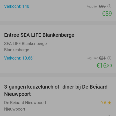
Verkocht: 140
€99
Regulier
€59
favorite_border
Entree SEA LIFE Blankenberge
20%
SEA LIFE Blankenberge
Blankenberge
Verkocht: 10.661
€21
Regulier
€16
,80
favorite_border
3-gangen keuzelunch of -diner bij De Beiaard
44%
Nieuwpoort
De Beiaard Nieuwpoort
9.6
star
Nieuwpoort