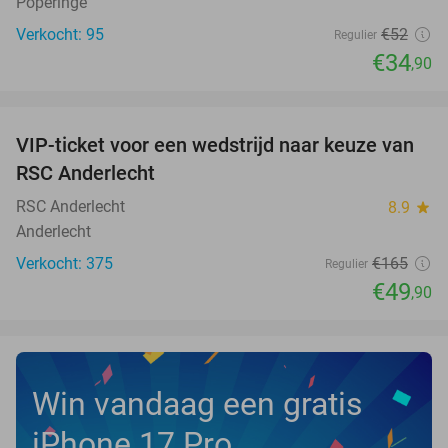
Poperinge
Verkocht: 95
€52
Regulier
€34
,90
favorite_border
VIP-ticket voor een wedstrijd naar keuze van
70%
RSC Anderlecht
RSC Anderlecht
8.9
star
Anderlecht
Verkocht: 375
€165
Regulier
€49
,90
Win vandaag een gratis
iPhone 17 Pro