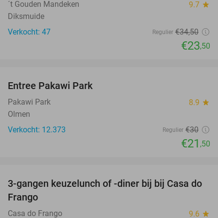
´t Gouden Mandeken
9.7
star
Diksmuide
Verkocht: 47
€34
,50
Regulier
€23
,50
favorite_border
Entree Pakawi Park
28%
Pakawi Park
8.9
star
Olmen
Verkocht: 12.373
€30
Regulier
€21
,50
favorite_border
3-gangen keuzelunch of -diner bij bij Casa do
34%
Frango
Casa do Frango
9.6
star