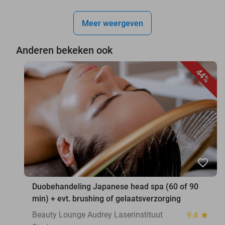
Meer weergeven
Anderen bekeken ook
44%
favorite_border
Duobehandeling Japanese head spa (60 of 90
min) + evt. brushing of gelaatsverzorging
Beauty Lounge Audrey Laserinstituut
9.4
star