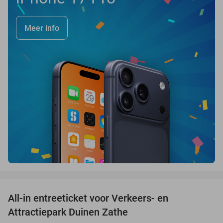
Meer info
favorite_border
All-in entreeticket voor Verkeers- en
15%
Attractiepark Duinen Zathe