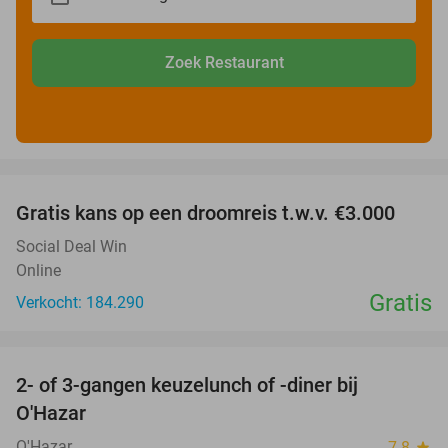
Zoek Restaurant
favorite_border
Gratis kans op een droomreis t.w.v. €3.000
Social Deal Win
Online
Gratis
Verkocht: 184.290
favorite_border
2- of 3-gangen keuzelunch of -diner bij
43%
O'Hazar
O'Hazar
7.8
star