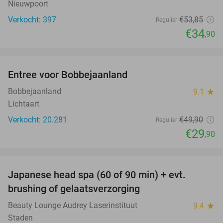
Nieuwpoort
Verkocht: 397
€53
,85
Regulier
€34
,90
favorite_border
Entree voor Bobbejaanland
40%
Bobbejaanland
9.1
star
Lichtaart
Verkocht: 20.281
€49
,90
Regulier
€29
,90
favorite_border
Japanese head spa (60 of 90 min) + evt.
48%
brushing of gelaatsverzorging
Beauty Lounge Audrey Laserinstituut
9.4
star
Staden