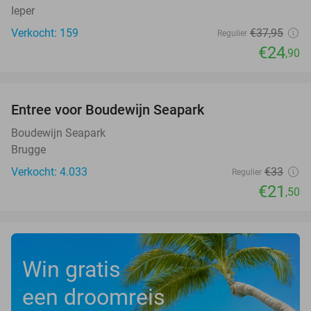
Ieper
Verkocht: 159
€37
,95
Regulier
€24
,90
favorite_border
Entree voor Boudewijn Seapark
35%
Boudewijn Seapark
Brugge
Verkocht: 4.033
€33
Regulier
€21
,50
Win gratis
een droomreis