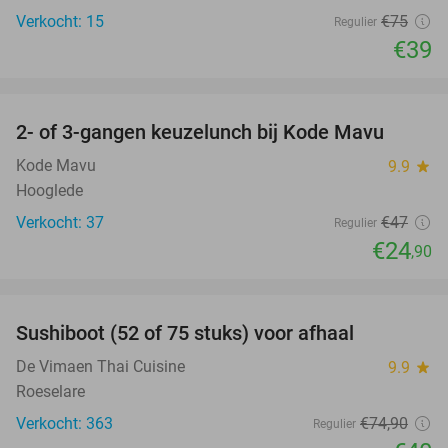
Verkocht: 15
€75
Regulier
€39
favorite_border
2- of 3-gangen keuzelunch bij Kode Mavu
47%
Kode Mavu
9.9
star
Hooglede
Verkocht: 37
€47
Regulier
€24
,90
favorite_border
Sushiboot (52 of 75 stuks) voor afhaal
47%
De Vimaen Thai Cuisine
9.9
star
Roeselare
Verkocht: 363
€74
,90
Regulier