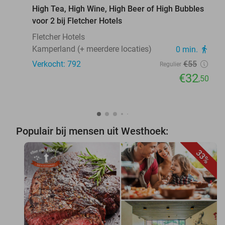
High Tea, High Wine, High Beer of High Bubbles
voor 2 bij Fletcher Hotels
Fletcher Hotels
Kamperland (+ meerdere locaties)
0 min.
directions_walk
Verkocht: 792
€55
Regulier
€32
,50
Populair bij mensen uit Westhoek:
33%