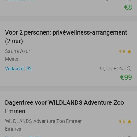
€8
favorite_border
Voor 2 personen: privéwellness-arrangement
32%
(2 uur)
Sauna Azur
9.8
star
Menen
Verkocht: 92
€145
Regulier
€99
favorite_border
Dagentree voor WILDLANDS Adventure Zoo
24%
Emmen
WILDLANDS Adventure Zoo Emmen
9.6
star
Emmen