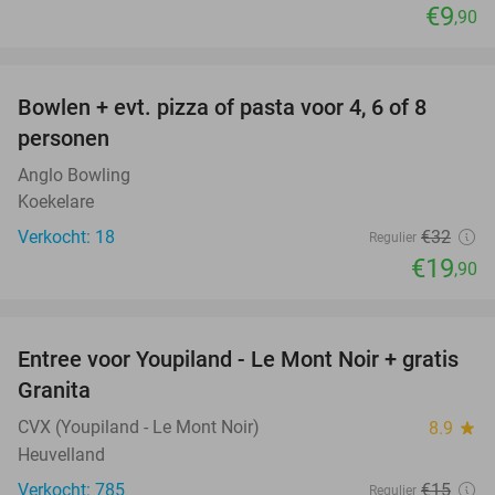
€9
,90
favorite_border
Bowlen + evt. pizza of pasta voor 4, 6 of 8
38%
personen
Anglo Bowling
Koekelare
Verkocht: 18
€32
Regulier
€19
,90
favorite_border
Entree voor Youpiland - Le Mont Noir + gratis
47%
Granita
CVX (Youpiland - Le Mont Noir)
8.9
star
Heuvelland
Verkocht: 785
€15
Regulier