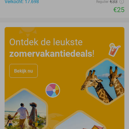
Verkocht: 17.698
€33
Regulier
€25
Ontdek de leukste
zomervakantiedeals
!
Bekijk nu