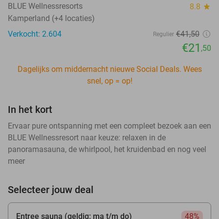
BLUE Wellnessresorts
8.8
star
Kamperland (+4 locaties)
Verkocht: 2.604
€41
,50
Regulier
€21
,50
Dagelijks om middernacht nieuwe Social Deals. Wees
snel, op = op!
In het kort
Ervaar pure ontspanning met een compleet bezoek aan een
BLUE Wellnessresort naar keuze: relaxen in de
panoramasauna, de whirlpool, het kruidenbad en nog veel
meer
Selecteer jouw deal
Entree sauna (geldig: ma t/m do)
48%