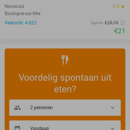
Nausicaá
9.5
star
Boulogne-sur-Mer
Verkocht: 4.822
€28
,70
Regulier
€21
Voordelig spontaan uit
eten?