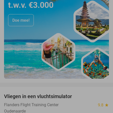
t.w.v. €3.000
Doe mee!
favorite_border
Vliegen in een vluchtsimulator
40%
Flanders Flight Training Center
9.8
star
Oudenaarde