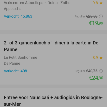
Verkeers- en Attractiepark Duinen Zathe
9.8
star
Appelscha
Verkocht: 45.863
€23
,50
Regulier
€19
,99
favorite_border
2- of 3-gangenlunch of -diner à la carte in De
39%
Panne
Le Petit Bonhomme
8.9
star
De Panne
Verkocht: 408
€40
,75
Regulier
€24
,90
favorite_border
Entree voor Nausicaá + audiogids in Boulogne-
27%
sur-Mer