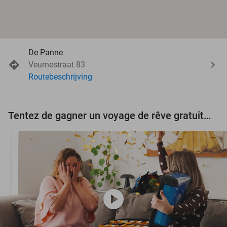
De Panne
Veurnestraat 83
Routebeschrijving
Tentez de gagner un voyage de rêve gratuit d'une valeur de 3.000 € !
play_circle