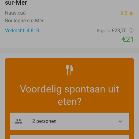
sur-Mer
Nausicaá
9.5
star
Boulogne-sur-Mer
Verkocht: 4.818
€28
,70
Regulier
€21
Voordelig spontaan uit
eten?