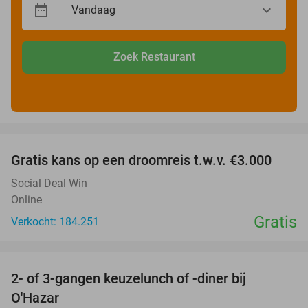
Zoek Restaurant
favorite_border
Gratis kans op een droomreis t.w.v. €3.000
Social Deal Win
Online
Gratis
Verkocht: 184.251
favorite_border
2- of 3-gangen keuzelunch of -diner bij
43%
O'Hazar