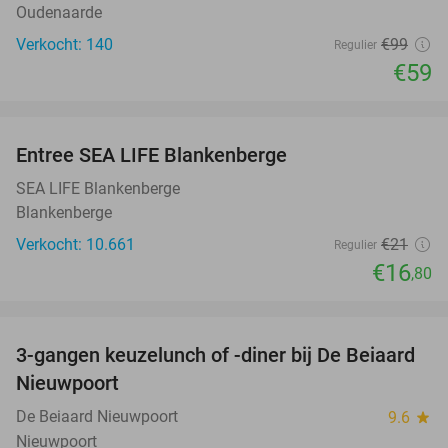
Oudenaarde
Verkocht: 140
€99
Regulier
€59
favorite_border
Entree SEA LIFE Blankenberge
20%
SEA LIFE Blankenberge
Blankenberge
Verkocht: 10.661
€21
Regulier
€16
,80
favorite_border
3-gangen keuzelunch of -diner bij De Beiaard
44%
Nieuwpoort
De Beiaard Nieuwpoort
9.6
star
Nieuwpoort