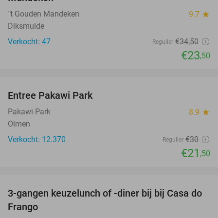
´t Gouden Mandeken
9.7
star
Diksmuide
Verkocht: 47
€34
,50
Regulier
€23
,50
favorite_border
Entree Pakawi Park
28%
Pakawi Park
8.9
star
Olmen
Verkocht: 12.370
€30
Regulier
€21
,50
favorite_border
3-gangen keuzelunch of -diner bij bij Casa do
34%
Frango