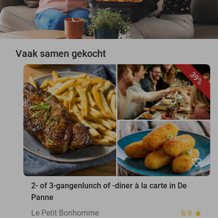
Vaak samen gekocht
39%
favorite_border
2- of 3-gangenlunch of -diner à la carte in De
Panne
Le Petit Bonhomme
8.9
star