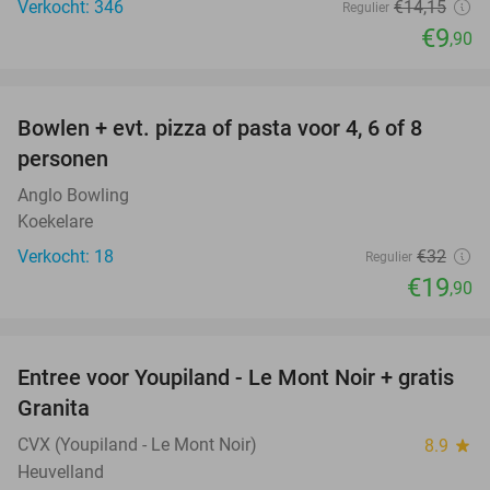
Verkocht: 346
€14
,15
Regulier
€9
,90
favorite_border
Bowlen + evt. pizza of pasta voor 4, 6 of 8
38%
personen
Anglo Bowling
Koekelare
Verkocht: 18
€32
Regulier
€19
,90
favorite_border
Entree voor Youpiland - Le Mont Noir + gratis
47%
Granita
CVX (Youpiland - Le Mont Noir)
8.9
star
Heuvelland