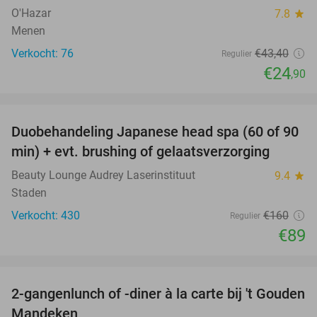
O'Hazar
7.8
star
Menen
Verkocht: 76
€43
,40
Regulier
€24
,90
favorite_border
Duobehandeling Japanese head spa (60 of 90
44%
min) + evt. brushing of gelaatsverzorging
Beauty Lounge Audrey Laserinstituut
9.4
star
Staden
Verkocht: 430
€160
Regulier
€89
favorite_border
2-gangenlunch of -diner à la carte bij 't Gouden
32%
Mandeken