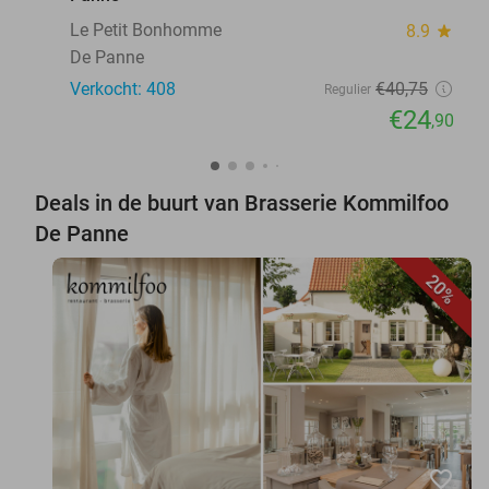
Le Petit Bonhomme
8.9
star
De Panne
Verkocht: 408
€40
,75
Regulier
€24
,90
Deals in de buurt van Brasserie Kommilfoo
De Panne
20%
favorite_border