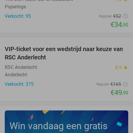
Poperinge
Verkocht: 95
€52
Regulier
€34
,90
favorite_border
VIP-ticket voor een wedstrijd naar keuze van
70%
RSC Anderlecht
RSC Anderlecht
8.9
star
Anderlecht
Verkocht: 375
€165
Regulier
€49
,90
Win vandaag een gratis