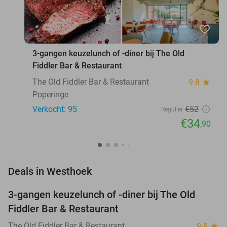
favorite_border
3-gangen keuzelunch of -diner bij The Old
Fiddler Bar & Restaurant
The Old Fiddler Bar & Restaurant
9.8
star
Poperinge
Verkocht: 95
€52
Regulier
€34
,90
favorite_border
Deals in Westhoek
3-gangen keuzelunch of -diner bij The Old
33%
Fiddler Bar & Restaurant
The Old Fiddler Bar & Restaurant
9.8
star