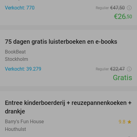
Verkocht: 770
€47
,50
Regulier
€26
,50
favorite_border
100%
75 dagen gratis luisterboeken en e-books
BookBeat
Stockholm
Verkocht: 39.279
€22
,47
Regulier
Gratis
favorite_border
Entree kinderboerderij + reuzepannenkoeken +
30%
drankje
Barry's Fun House
9.8
star
Houthulst