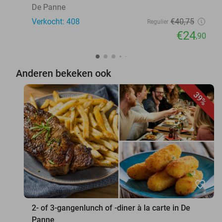
De Panne
Verkocht: 408
€40
,75
Regulier
€24
,90
Anderen bekeken ook
39%
favorite_border
2- of 3-gangenlunch of -diner à la carte in De
Panne