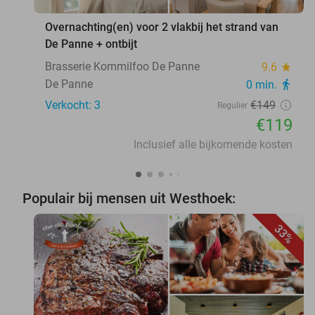
Overnachting(en) voor 2 vlakbij het strand van
De Panne + ontbijt
Brasserie Kommilfoo De Panne
9.6
star
De Panne
0 min.
directions_walk
Verkocht: 3
€149
Regulier
€119
Inclusief alle bijkomende kosten
Populair bij mensen uit Westhoek:
33%