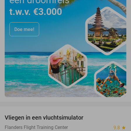
een droomreis
t.w.v. €3.000
Doe mee!
favorite_border
Vliegen in een vluchtsimulator
40%
Flanders Flight Training Center
9.8
star