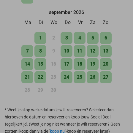
september 2026
Ma
Di
Wo
Do
Vr
Za
Zo
1
2
3
4
5
6
7
8
9
10
11
12
13
14
15
16
17
18
19
20
21
22
23
24
25
26
27
28
29
30
*
Weet je al op welke datum je wilt reserveren? Selecteer dan
hierboven de datum en reserveer en koop jouw Social Deal
tegelijkertijd. (Weet je nog niet wanneer je wilt reserveren? Geen
zorgen: koop dan via de ‘
koop nu
’-knop én reserveer later)