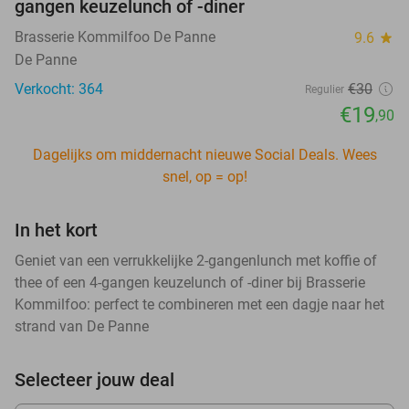
gangen keuzelunch of -diner
Brasserie Kommilfoo De Panne
9.6
star
De Panne
Verkocht: 364
€30
Regulier
€19
,90
Dagelijks om middernacht nieuwe Social Deals. Wees
snel, op = op!
In het kort
Geniet van een verrukkelijke 2-gangenlunch met koffie of
thee of een 4-gangen keuzelunch of -diner bij Brasserie
Kommilfoo: perfect te combineren met een dagje naar het
strand van De Panne
Selecteer jouw deal