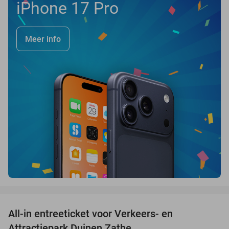
iPhone 17 Pro
Meer info
favorite_border
All-in entreeticket voor Verkeers- en
15%
Attractiepark Duinen Zathe