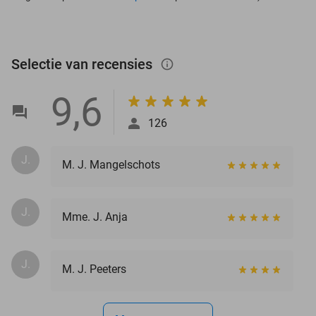
Selectie van recensies
info_outlined
9,6
126
J.
M. J. Mangelschots
J.
Mme. J. Anja
J.
M. J. Peeters