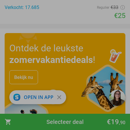
Verkocht: 17.685
€33
Regulier
€25
Ontdek de leukste
zomervakantiedeals
!
Bekijk nu
close
OPEN IN APP
€19
shopping_cart
Selecteer deal
,90