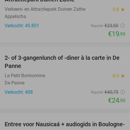
Verkeers- en Attractiepark Duinen Zathe
9.8
star
Appelscha
Verkocht: 45.851
€23
,50
Regulier
€19
,99
favorite_border
2- of 3-gangenlunch of -diner à la carte in De
39%
Panne
Le Petit Bonhomme
8.9
star
De Panne
Verkocht: 408
€40
,75
Regulier
€24
,90
favorite_border
Entree voor Nausicaá + audiogids in Boulogne-
27%