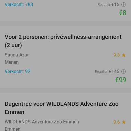
Verkocht: 783
€15
Regulier
€8
favorite_border
Voor 2 personen: privéwellness-arrangement
32%
(2 uur)
Sauna Azur
9.8
star
Menen
Verkocht: 92
€145
Regulier
€99
favorite_border
Dagentree voor WILDLANDS Adventure Zoo
24%
Emmen
WILDLANDS Adventure Zoo Emmen
9.6
star
Emmen