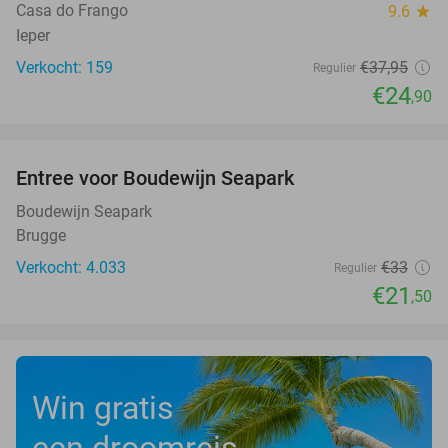
Casa do Frango
9.6
star
Ieper
Verkocht: 159
€37
,95
Regulier
€24
,90
favorite_border
Entree voor Boudewijn Seapark
35%
Boudewijn Seapark
Brugge
Verkocht: 4.033
€33
Regulier
€21
,50
Win gratis