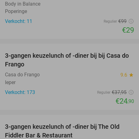
Body in Balance
Poperinge
Verkocht: 11
€99
Regulier
€29
favorite_border
3-gangen keuzelunch of -diner bij bij Casa do
34%
Frango
Casa do Frango
9.6
star
Ieper
Verkocht: 173
€37
,95
Regulier
€24
,90
favorite_border
3-gangen keuzelunch of -diner bij The Old
33%
Fiddler Bar & Restaurant