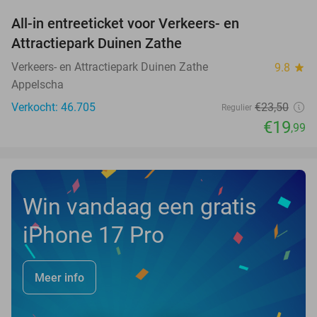
All-in entreeticket voor Verkeers- en
15%
Attractiepark Duinen Zathe
Verkeers- en Attractiepark Duinen Zathe
9.8
star
Appelscha
Verkocht: 46.705
€23
,50
Regulier
€19
,99
Win vandaag een gratis
iPhone 17 Pro
Meer info