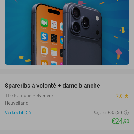
favorite_border
Spareribs à volonté + dame blanche
30%
The Famous Belvedere
7.0
star
Heuvelland
Verkocht: 56
€35
,50
Regulier
€24
,90
favorite_border