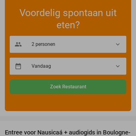
Voordelig spontaan uit
eten?
Zoek Restaurant
favorite_border
Entree voor Nausicaá + audiogids in Boulogne-
27%