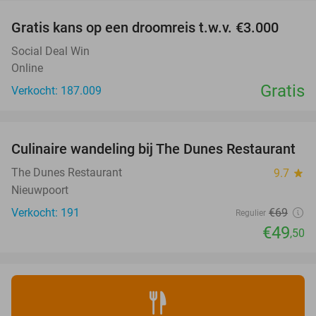
Gratis kans op een droomreis t.w.v. €3.000
Social Deal Win
Online
Gratis
Verkocht: 187.009
favorite_border
Culinaire wandeling bij The Dunes Restaurant
28%
The Dunes Restaurant
9.7
star
Nieuwpoort
Verkocht: 191
€69
Regulier
€49
,50