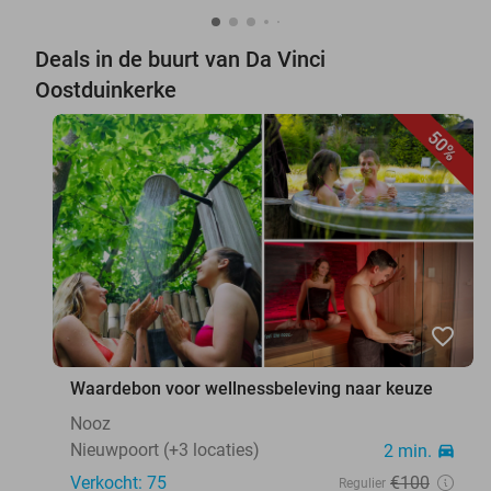
Deals in de buurt van Da Vinci
Oostduinkerke
50%
favorite_border
Waardebon voor wellnessbeleving naar keuze
Nooz
Nieuwpoort (+3 locaties)
2 min.
directions_car
Verkocht: 75
€100
Regulier