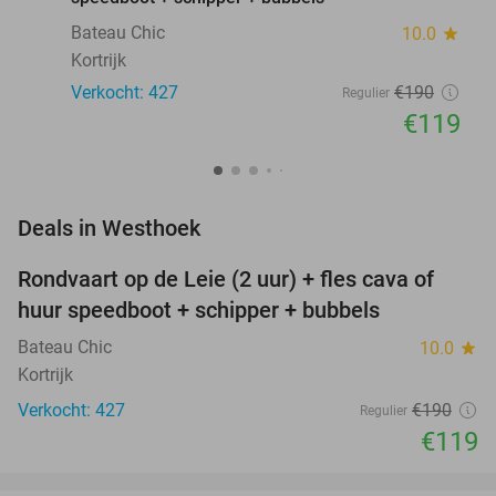
Bateau Chic
10.0
star
Kortrijk
Verkocht: 427
€190
Regulier
€119
favorite_border
Deals in Westhoek
Rondvaart op de Leie (2 uur) + fles cava of
37%
huur speedboot + schipper + bubbels
Bateau Chic
10.0
star
Kortrijk
Verkocht: 427
€190
Regulier
€119
favorite_border