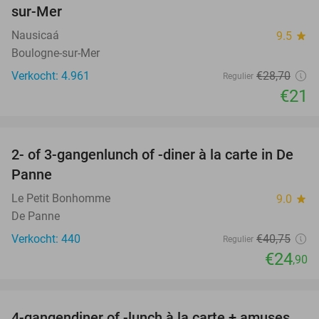
sur-Mer
Nausicaá
9.5
star
Boulogne-sur-Mer
Verkocht: 4.961
€28
,70
Regulier
€21
favorite_border
2- of 3-gangenlunch of -diner à la carte in De
39%
Panne
Le Petit Bonhomme
9.0
star
De Panne
Verkocht: 440
€40
,75
Regulier
€24
,90
favorite_border
4-gangendiner of -lunch à la carte + amuses