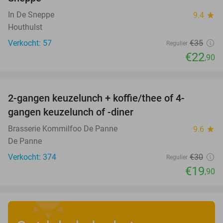
In De Sneppe
9.4
star
Houthulst
Verkocht: 57
€35
Regulier
€22
,90
favorite_border
2-gangen keuzelunch + koffie/thee of 4-
34%
gangen keuzelunch of -diner
Brasserie Kommilfoo De Panne
9.6
star
De Panne
Verkocht: 374
€30
Regulier
€19
,90