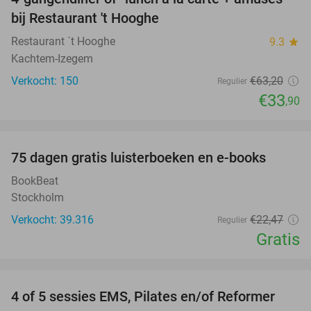
46%
bij Restaurant 't Hooghe
Restaurant ´t Hooghe
9.3
star
Kachtem-Izegem
Verkocht: 150
€63
,20
Regulier
€33
,90
favorite_border
100%
75 dagen gratis luisterboeken en e-books
BookBeat
Stockholm
Verkocht: 39.316
€22
,47
Regulier
Gratis
favorite_border
4 of 5 sessies EMS, Pilates en/of Reformer
71%