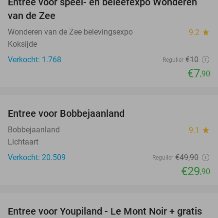
Entree voor speel- en beleefexpo Wonderen
21%
van de Zee
Wonderen van de Zee belevingsexpo
9.2
star
Koksijde
Verkocht: 1.768
€10
Regulier
€7
,90
favorite_border
Entree voor Bobbejaanland
40%
Bobbejaanland
9.1
star
Lichtaart
Verkocht: 20.509
€49
,90
Regulier
€29
,90
favorite_border
Entree voor Youpiland - Le Mont Noir + gratis
47%