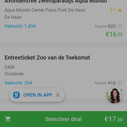
Avondentree zwemparadijs Aqua Mundo
25%
Aqua Mundo Center Parcs Park De Haan
9.1
star
De Haan
Verkocht: 1.434
€22
Regulier
€16
,50
favorite_border
Entreeticket Zoo van de Toekomst
24%
GAIA
Oostende
Verkocht: 264
€13
Regulier
€9
,90
close
OPEN IN APP
favorite_border
Toegang tot Jungle City of minigolf
18%
€17
shopping_cart
Selecteer deal
,50
Jungle City
9.0
star