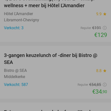
32%
NEW
wellness + meer bij Hôtel L'Amandier
TODAY
Hôtel L'Amandier
9.9
star
Libramont-Chevigny
Verkocht: 3
€191
Regulier
€129
favorite_border
3-gangen keuzelunch of -diner bij Bistro @
36%
SEA
Bistro @ SEA
8.8
star
Middelkerke
Verkocht: 587
€54
,85
Regulier
€34
,90
favorite_border