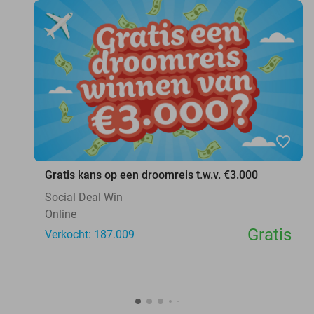
favorite_border
Gratis kans op een droomreis t.w.v. €3.000
Social Deal Win
Online
Gratis
Verkocht: 187.009