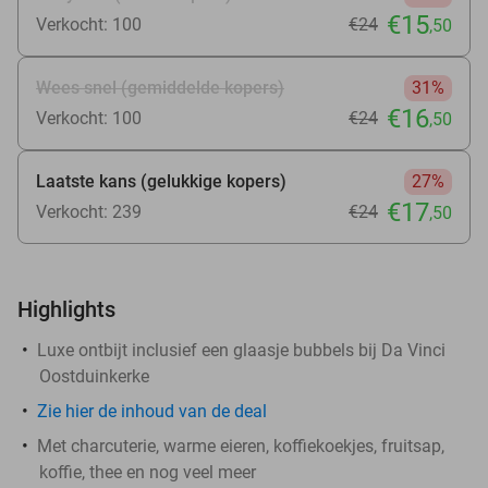
€15
Verkocht: 100
€24
,50
Wees snel (gemiddelde kopers)
31%
€16
Verkocht: 100
€24
,50
Laatste kans (gelukkige kopers)
27%
€17
Verkocht: 239
€24
,50
Highlights
Luxe ontbijt inclusief een glaasje bubbels bij Da Vinci
Oostduinkerke
Zie
hier
de inhoud van de deal
Met charcuterie, warme eieren, koffiekoekjes, fruitsap,
koffie, thee en nog veel meer