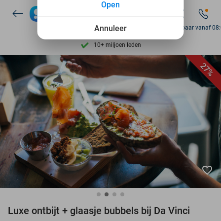
Open
7 dagen per week beschikbaar
Annuleer
Bereikbaar vanaf 08
10+ miljoen leden
9,4
op basis van
206.257 reviews
27%
Ontdek 15.000+ deals
7 dagen per week beschikbaar
10+ miljoen leden
favorite_border
Luxe ontbijt + glaasje bubbels bij Da Vinci