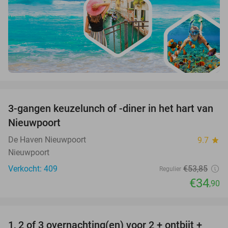
favorite_border
3-gangen keuzelunch of -diner in het hart van
35%
Nieuwpoort
De Haven Nieuwpoort
9.7
star
Nieuwpoort
Verkocht: 409
€53
,85
Regulier
€34
,90
favorite_border
1, 2 of 3 overnachting(en) voor 2 + ontbijt +