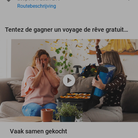
Routebeschrijving
Tentez de gagner un voyage de rêve gratuit d'une valeur de 3.000 € !
play_circle
Vaak samen gekocht