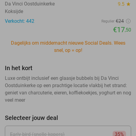
Da Vinci Oostduinkerke
9.5
star
Koksijde
Verkocht: 442
€24
Regulier
€17
,50
Dagelijks om middernacht nieuwe Social Deals. Wees
snel, op = op!
In het kort
Luxe ontbijt inclusief een glaasje bubbels bij Da Vinci
Oostduinkerke op een prachtige locatie vlakbij het strand:
geniet van charcuterie, eieren, koffiekoekjes, yoghurt en nog
veel meer
Selecteer jouw deal
Early bird (snelle kopers)
35%