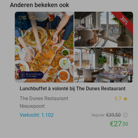
Anderen bekeken ook
30%
favorite_border
Lunchbuffet à volonté bij The Dunes Restaurant
The Dunes Restaurant
9.7
star
Nieuwpoort
Verkocht: 1.102
€39
,50
Regulier
€27
,50