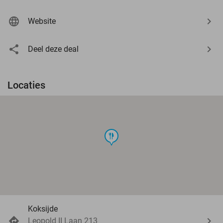
Website
Deel deze deal
Locaties
food
Koksijde
Leopold II Laan 213