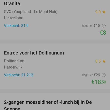
Granita
CVX (Youpiland - Le Mont Noir)
9.0
star
Heuvelland
Verkocht: 814
€15
Regulier
€8
favorite_border
Entree voor het Dolfinarium
36%
Dolfinarium
8.5
star
Harderwijk
Verkocht: 21.212
€29
Regulier
€18
,50
favorite_border
2-gangen mosseldiner of -lunch bij In De
35%
Sneppe