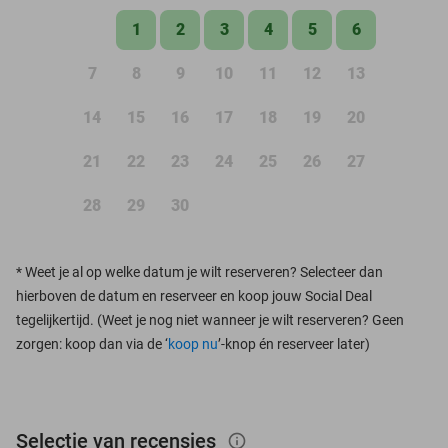
1
2
3
4
5
6
7
8
9
10
11
12
13
14
15
16
17
18
19
20
21
22
23
24
25
26
27
28
29
30
*
Weet je al op welke datum je wilt reserveren? Selecteer dan
hierboven de datum en reserveer en koop jouw Social Deal
tegelijkertijd. (Weet je nog niet wanneer je wilt reserveren? Geen
zorgen: koop dan via de ‘
koop nu
’-knop én reserveer later)
Selectie van recensies
info_outlined