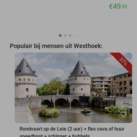
€49
,90
Populair bij mensen uit Westhoek:
37%
favorite_border
Rondvaart op de Leie (2 uur) + fles cava of huur
speedboot + schipper + bubbels